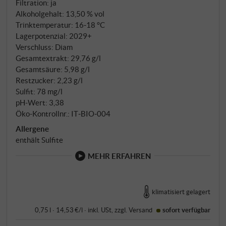
Filtration: ja
Alkoholgehalt: 13,50 % vol
Trinktemperatur: 16‑18 °C
Lagerpotenzial: 2029+
Verschluss: Diam
Gesamtextrakt: 29,76 g/l
Gesamtsäure: 5,98 g/l
Restzucker: 2,23 g/l
Sulfit: 78 mg/l
pH-Wert: 3,38
Öko-Kontrollnr.: IT‑BIO‑004
Allergene
enthält Sulfite
MEHR ERFAHREN
klimatisiert gelagert
0,75 l · 14,53 €/l
·
inkl. USt
, zzgl.
Versand
sofort verfügbar