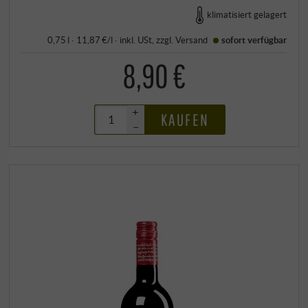
klimatisiert gelagert
0,75 l · 11,87 €/l
·
inkl. USt
, zzgl.
Versand
sofort verfügbar
8,90 €
+
KAUFEN
–