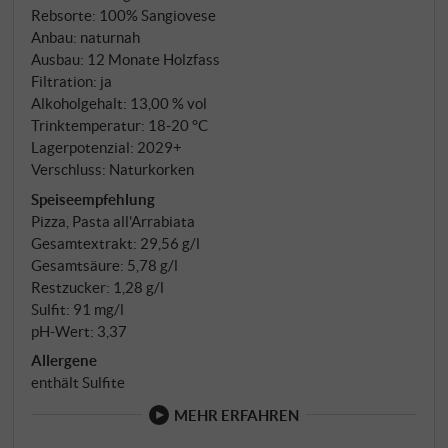
Rubinrot mit violetten Nuancen im Glas. In der Nase
Rebsorte: 100% Sangiovese
fruchtige Aromen von Waldbeeren und
Anbau: naturnah
Beerenstrauch, ergänzt von angenehmen
Ausbau: 12 Monate Holzfass
Gewürznoten. Am Gaumen rund und geschmeidig
Filtration: ja
mit gut strukturierten Tanninen und einem delikaten
Alkoholgehalt: 13,00 % vol
Trinktemperatur: 18‑20 °C
Finale aus roten Früchten und Vanille. Ein klassischer
Lagerpotenzial: 2029+
Chianti aus den Colli Senesi wie gemacht für den
Verschluss: Naturkorken
täglichen Genuss zu Fleischgerichten.
Speiseempfehlung
SUPERIORE.DE
Pizza, Pasta all'Arrabiata
Gesamtextrakt: 29,56 g/l
Gesamtsäure: 5,78 g/l
Restzucker: 1,28 g/l
Sulfit: 91 mg/l
pH-Wert: 3,37
Allergene
enthält Sulfite
MEHR ERFAHREN