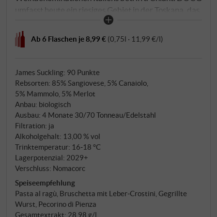
umfasst heute ein riesiges Gebiet in der Toskana, das
von Florenz bis nach Siena reicht und sieben
Subzonen einschließt: Colli Senesi, Colli Fiorentini,
Ab 6 Flaschen je 8,99 €
(0,75l · 11,99 €/l)
Rufina, Montalbano, Montespertoli, Colli Aretini –
und das Herz, das Chianti Classico, das längst seine
eigene DOCG trägt. Was bleibt, ist eine
James Suckling
:
90 Punkte
Denomination mit großer geographischer Breite, die
Rebsorten: 85% Sangiovese, 5% Canaiolo,
5% Mammolo, 5% Merlot
das toskanische Hinterland abbildet – und in der
Anbau: biologisch
man, wenn man es ernst meint, faszinierend ehrliche
Ausbau: 4 Monate 30/70 Tonneau/Edelstahl
Weine machen kann, heute auch ohne Fiasco
Filtration: ja
Classico.
Alkoholgehalt: 13,00 % vol
Trinktemperatur: 16‑18 °C
Lagerpotenzial: 2029+
Verschluss: Nomacorc
Speiseempfehlung
Pasta al ragù, Bruschetta mit Leber‑Crostini, Gegrillte
Wurst, Pecorino di Pienza
Gesamtextrakt: 28,98 g/l