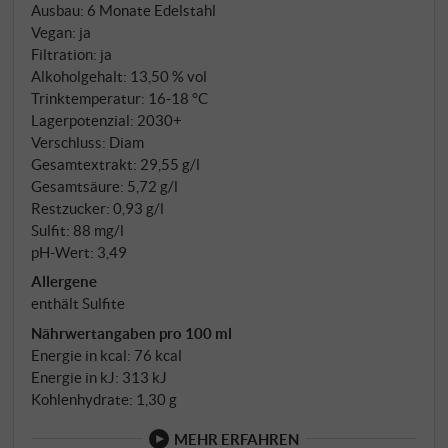
Varietäten zu einem Chianti von kompromissloser
Ausbau: 6 Monate Edelstahl
Authentizität. Sechs Monate im Edelstahl bewahren
Vegan: ja
die jugendliche Frische dieser DOCG-Komposition,
Filtration: ja
die Federico bewusst als Gegenentwurf zu
Alkoholgehalt: 13,50 % vol
Trinktemperatur: 16‑18 °C
modernen Samthandschuhen konzipierte.
Lagerpotenzial: 2030+
Verschluss: Diam
Gesamtextrakt: 29,55 g/l
Gesamtsäure: 5,72 g/l
Restzucker: 0,93 g/l
Sulfit: 88 mg/l
pH-Wert: 3,49
Allergene
enthält Sulfite
Nährwertangaben pro 100 ml
Energie in kcal: 76 kcal
Energie in kJ: 313 kJ
Kohlenhydrate: 1,30 g
MEHR ERFAHREN