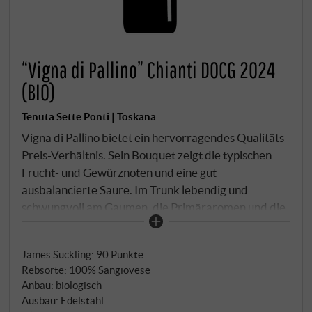
“Vigna di Pallino” Chianti DOCG 2024
(BIO)
Tenuta Sette Ponti | Toskana
Vigna di Pallino bietet ein hervorragendes Qualitäts-
Preis-Verhältnis. Sein Bouquet zeigt die typischen
Frucht- und Gewürznoten und eine gut
ausbalancierte Säure. Im Trunk lebendig und
schwungvoll am Gaumen, die Primäraromen und die
saftig-weichen Tannine korrespondieren in schöner
Ausgewogenheit und machen diesen Sangiovese zu
James Suckling
:
90 Punkte
einem wunderbaren Begleiter der mittelkräftigen
Rebsorte: 100% Sangiovese
toskanischen Küche.
SUPERIORE.DE
Anbau: biologisch
Ausbau: Edelstahl