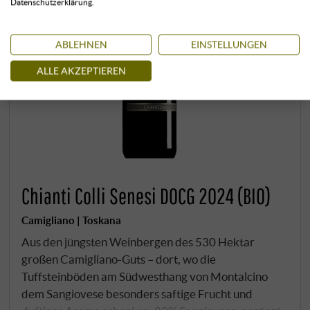
Datenschutzerklärung.
ABLEHNEN
EINSTELLUNGEN
ALLE AKZEPTIEREN
Chianti Colli Senesi DOCG 2024 (BIO)
Camigliano | Toskana
Aus den jüngsten Weinbergen des 530 Hektar
großen Camigliano-Guts – dort, wo die
Tuffsteinböden am Südwesthang von Montalcino
dem Sangiovese besonders saftige Frucht und