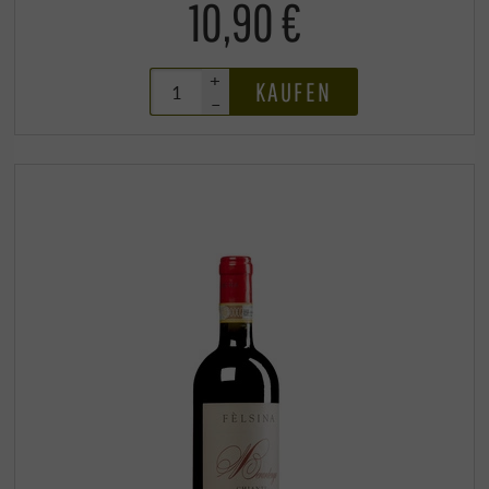
10,90 €
+
KAUFEN
–