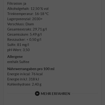
Gesellschaft. SUPERIORE.DE
Filtration: ja
Alkoholgehalt: 12,50 % vol
Trinktemperatur: 16‑18 °C
Lagerpotenzial: 2030+
Verschluss: Diam
Gesamtextrakt: 29,71 g/l
Gesamtsäure: 5,49 g/l
Restzucker: < 0,50 g/l
Sulfit: 81 mg/l
pH-Wert: 3,50
Allergene
enthält Sulfite
Nährwertangaben pro 100 ml
Energie in kcal: 76 kcal
Energie in kJ: 318 kJ
Kohlenhydrate: 2,40 g
MEHR ERFAHREN