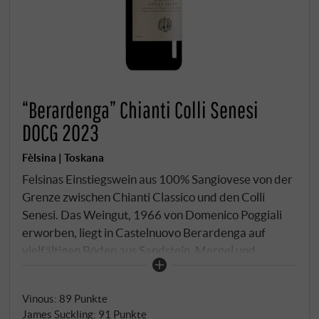
“Berardenga” Chianti Colli Senesi
DOCG 2023
Fèlsina | Toskana
Felsinas Einstiegswein aus 100% Sangiovese von der
Grenze zwischen Chianti Classico und den Colli
Senesi. Das Weingut, 1966 von Domenico Poggiali
erworben, liegt in Castelnuovo Berardenga auf
vielfältigen Böden aus Sandstein, Mergel und
Kalkstein. Nach temperaturkontrollierter Gärung in
Edelstahl reift der Wein zwölf Monate in
Vinous
:
89 Punkte
slowenischen Eichenfässern mittlerer Größe.
James Suckling
:
91 Punkte