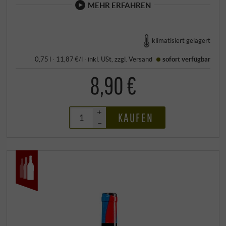
MEHR ERFAHREN
klimatisiert gelagert
0,75 l · 11,87 €/l
·
inkl. USt
, zzgl.
Versand
sofort verfügbar
8,90 €
+
KAUFEN
–