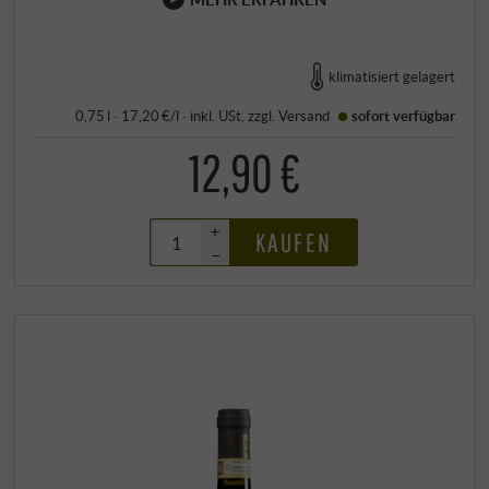
klimatisiert gelagert
0,75 l · 17,20 €/l
·
inkl. USt
, zzgl.
Versand
sofort verfügbar
12,90 €
+
KAUFEN
–