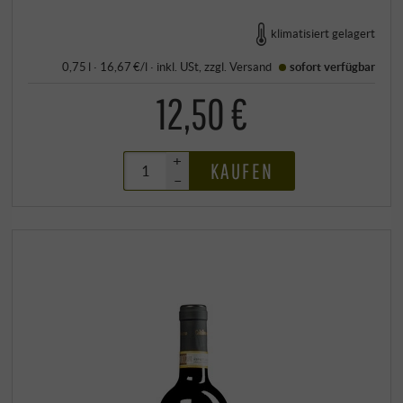
klimatisiert gelagert
0,75 l · 16,67 €/l
·
inkl. USt
, zzgl.
Versand
sofort verfügbar
12,50 €
+
KAUFEN
–