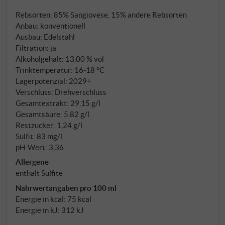
Charakter. Leuchtend rubinrot im Glas. Das Bouquet
Rebsorten: 85% Sangiovese, 15% andere Rebsorten
ist dunkel-fruchtig geprägt: Schwarzkirschen und
Anbau: konventionell
Johannisbeeren, dazu elegante Veilchennoten und
Ausbau: Edelstahl
balsamische Anklänge von Süßholz und Minze. Am
Filtration: ja
Gaumen saftig und erfrischend mit der
Alkoholgehalt: 13,00 % vol
charakteristischen spielerischen Säure des
Trinktemperatur: 16‑18 °C
Sangiovese, samtiger Würze und charmanten
Lagerpotenzial: 2029+
Verschluss: Drehverschluss
Fruchtnoten, die bis in den Nachhall präsent bleiben.
Gesamtextrakt: 29,15 g/l
Ein unkomplizierter, aber raffinierter Chianti von
Gesamtsäure: 5,82 g/l
bemerkenswerter Authentizität. SUPERIORE.DE
Restzucker: 1,24 g/l
Sulfit: 83 mg/l
pH-Wert: 3,36
Allergene
enthält Sulfite
Nährwertangaben pro 100 ml
Energie in kcal: 75 kcal
Energie in kJ: 312 kJ