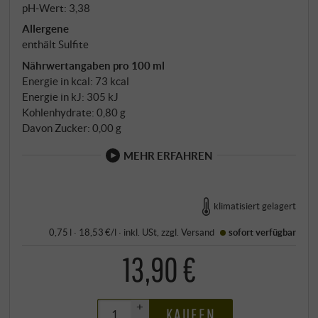
pH-Wert: 3,38
Allergene
enthält Sulfite
Nährwertangaben pro 100 ml
Energie in kcal: 73 kcal
Energie in kJ: 305 kJ
Kohlenhydrate: 0,80 g
Davon Zucker: 0,00 g
MEHR ERFAHREN
klimatisiert gelagert
0,75 l · 18,53 €/l
·
inkl. USt
, zzgl.
Versand
sofort verfügbar
13,90 €
+
KAUFEN