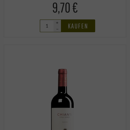
9,70 €
+
KAUFEN
–