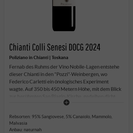
Chianti Colli Senesi DOCG 2024
Poliziano in Chianti | Toskana
Fernab des Ruhms der Vino Nobile-Lagen entstehe
dieser Chianti in den "Pozzi"-Weinbergen, wo
Federico Carletti ein önologisches Experiment
wagte. Auf 350 bis 450 Metern Höhe, mit dem Blick
zur berühmten San Biagio-Kirche, gedeihen dicht
gepflanzte Sangiovese-Reben auf steinigen
Lehmböden von fast schon skeletthafter
Rebsorten: 95% Sangiovese, 5% Canaiolo, Mammolo,
Durchlässigkeit. Fünfundneunzig Prozent Sangiovese
Malvasia
verschmelzen mit fünf Prozent anderer toskanischer
Anbau: naturnah