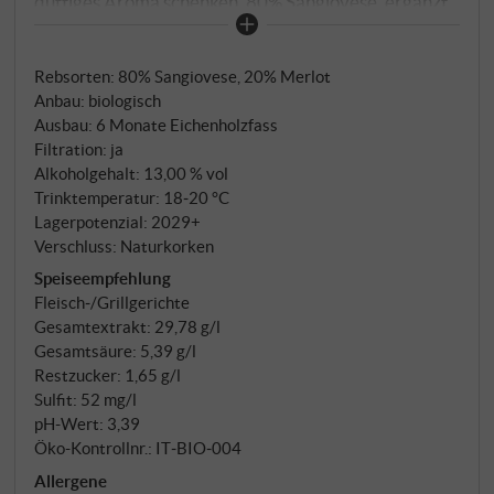
duftiges Aroma schenken. 80% Sangiovese, ergänzt
durch 20% Merlot für geschmeidige Fülle. Nach
schonender Pressung vergärt der Wein
Rebsorten: 80% Sangiovese, 20% Merlot
temperaturgeführt in Edelstahl, reift anschließend in
Anbau: biologisch
großen Fässern und ruht vor der Füllung noch einige
Ausbau: 6 Monate Eichenholzfass
Wochen auf der Flasche. Lebhaftes Rubinrot mit
Filtration: ja
Granatnuancen, Düfte von Sauerkirsche,
Alkoholgehalt: 13,00 % vol
Waldbeeren und einem Hauch Lakritz, am Gaumen
Trinktemperatur: 18‑20 °C
fruchtig-frisch, mit weichen Tanninen und
Lagerpotenzial: 2029+
Verschluss: Naturkorken
animierender Länge. SUPERIORE.DE
Speiseempfehlung
Fleisch‑/Grillgerichte
Gesamtextrakt: 29,78 g/l
Gesamtsäure: 5,39 g/l
Restzucker: 1,65 g/l
Sulfit: 52 mg/l
pH-Wert: 3,39
Öko-Kontrollnr.: IT‑BIO‑004
Allergene