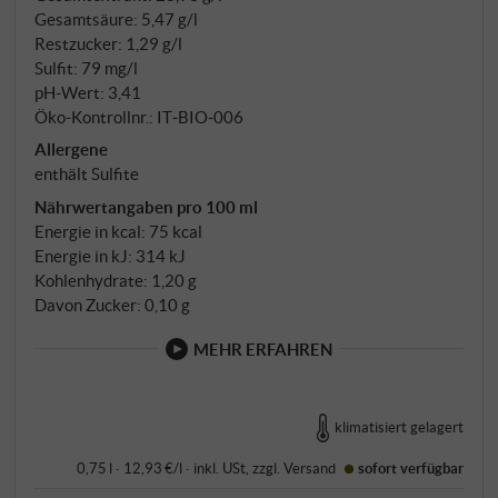
Gesamtsäure: 5,47 g/l
Restzucker: 1,29 g/l
Sulfit: 79 mg/l
pH-Wert: 3,41
Öko-Kontrollnr.: IT‑BIO‑006
Allergene
enthält Sulfite
Nährwertangaben pro 100 ml
Energie in kcal: 75 kcal
Energie in kJ: 314 kJ
Kohlenhydrate: 1,20 g
Davon Zucker: 0,10 g
MEHR ERFAHREN
klimatisiert gelagert
0,75 l · 12,93 €/l
·
inkl. USt
, zzgl.
Versand
sofort verfügbar