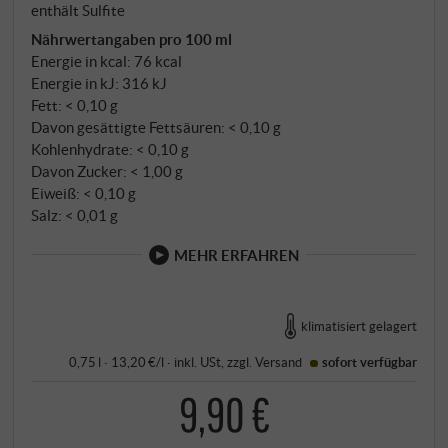
enthält Sulfite
Nährwertangaben pro 100 ml
Energie in kcal: 76 kcal
Energie in kJ: 316 kJ
Fett: < 0,10 g
Davon gesättigte Fettsäuren: < 0,10 g
Kohlenhydrate: < 0,10 g
Davon Zucker: < 1,00 g
Eiweiß: < 0,10 g
Salz: < 0,01 g
MEHR ERFAHREN
klimatisiert gelagert
0,75 l · 13,20 €/l
·
inkl. USt
, zzgl.
Versand
sofort verfügbar
9,90 €