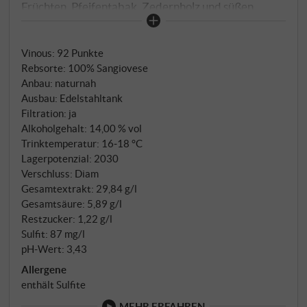
Früchten, Pfeifentabak, Zedernholz und süßen
Gewürzen. Der vollmundige Geschmack des
Roberto Stucchi ist wunderbar geschmeidig, die
Vinous
:
92 Punkte
Säure gut ausgewogen und der Nachhall sauber und
Rebsorte: 100% Sangiovese
lang anhaltend.
SUPERIORE.DE
Anbau: naturnah
Ausbau: Edelstahltank
Filtration: ja
Alkoholgehalt: 14,00 % vol
Trinktemperatur: 16‑18 °C
Lagerpotenzial: 2030
Verschluss: Diam
Gesamtextrakt: 29,84 g/l
Gesamtsäure: 5,89 g/l
Restzucker: 1,22 g/l
Sulfit: 87 mg/l
pH-Wert: 3,43
Allergene
enthält Sulfite
MEHR ERFAHREN