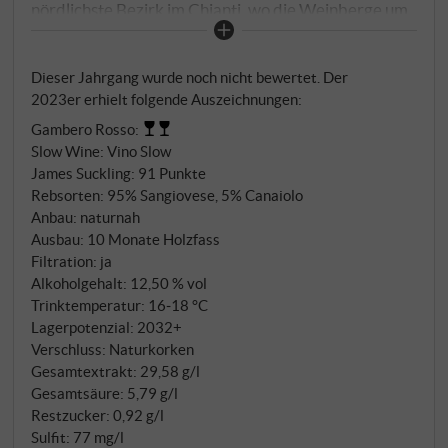
nördlichste Bezirk im Chianti, wo die Weinberge um
die Villa di Selvapiana und in den Lagen von San
Martino a Quona, Pian de' Marroni und Cerbognole
Dieser Jahrgang wurde noch nicht bewertet. Der
gedeihen. Hauptsächlich Sangiovese mit kleinen
2023er erhielt folgende Auszeichnungen:
Zusätzen von Canaiolo, Colorino und Malvasia Nera
Gambero Rosso
:
werden zwischen Ende September und Anfang
Slow Wine
:
Vino Slow
Oktober teils von Hand gelesen. Die spontane
James Suckling
:
91 Punkte
Gärung erfolgt in Stahltanks bei 28-30°C mit 25-
Rebsorten: 95% Sangiovese, 5% Canaiolo
tägiger Mazeration, die Reife dauert 12 Monate in
Anbau: naturnah
25-hl-Fässern aus französischer Eiche und
Ausbau: 10 Monate Holzfass
Betonbehältern.
Filtration: ja
Alkoholgehalt: 12,50 % vol
Trinktemperatur: 16‑18 °C
Lagerpotenzial: 2032+
Verschluss: Naturkorken
Gesamtextrakt: 29,58 g/l
Gesamtsäure: 5,79 g/l
Restzucker: 0,92 g/l
Sulfit: 77 mg/l