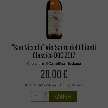
“San Niccolo” Vin Santo del Chianti
Classico DOC 2017
Castellare di Castellina | Toskana
28,00 €
0,375 l · 74,67 €/l
·
inkl. USt
, zzgl.
Versand
+
KAUFEN
–