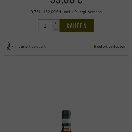
0,75 l · 132,00 €/l
·
inkl. USt
, zzgl.
Versand
+
KAUFEN
–
klimatisiert gelagert
sofort verfügbar