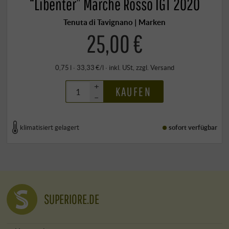
“Libenter” Marche Rosso IGT 2020
Tenuta di Tavignano | Marken
25,00 €
0,75 l · 33,33 €/l
·
inkl. USt
, zzgl.
Versand
+
KAUFEN
–
klimatisiert gelagert
sofort verfügbar
SUPERIORE.DE