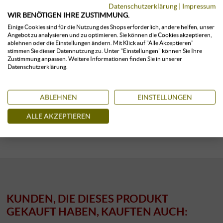
Datenschutzerklärung
|
Impressum
Castellare di Castellina | Toskana
WIR BENÖTIGEN IHRE ZUSTIMMUNG.
19,90 €
Einige Cookies sind für die Nutzung des Shops erforderlich, andere helfen, unser
Angebot zu analysieren und zu optimieren. Sie können die Cookies akzeptieren,
ablehnen oder die Einstellungen ändern. Mit Klick auf "Alle Akzeptieren"
stimmen Sie dieser Datennutzung zu. Unter "Einstellungen" können Sie Ihre
0,5 l · 39,80 €/l
·
inkl. USt
, zzgl.
Versand
Zustimmung anpassen. Weitere Informationen finden Sie in unserer
Datenschutzerklärung.
+
KAUFEN
–
ABLEHNEN
EINSTELLUNGEN
klimatisiert gelagert
sofort verfügbar
ALLE AKZEPTIEREN
KUNDEN, DIE DIESES PRODUKT
GEKAUFT HABEN, KAUFTEN AUCH: