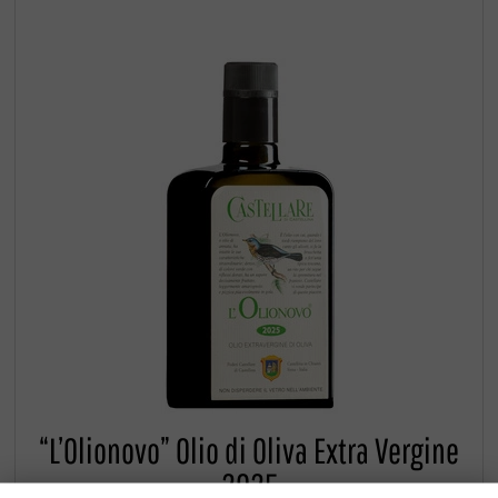
“L’Olionovo” Olio di Oliva Extra Vergine
2025