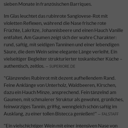
sieben Monate in französischen Barriques.
Im Glas leuchtet das rubinrote Sangiovese-Rot mit
violetten Reflexen, während die Nase frische rote
Früchte, Lakritze, Johannisbeere und einen Hauch Vanille
entfaltet. Am Gaumen zeigt sich der wahre Charakter:
rund, saftig, mit seidigen Tanninen und einer lebendigen
Säure, die dem Wein seine elegante Länge verleiht. Ein
vielseitiger Begleiter strukturierter toskanischer Küche –
authentisch, zeitlos.
SUPERIORE.DE
"Glänzendes Rubinrot mit dezent aufhellendem Rand.
Feine Anklänge von Unterholz, Waldbeeren, Kirschen,
dazu ein Hauch Minze, ansprechend. Fein tänzelnd am
Gaumen, mit schmalerer Struktur als gewohnt, grünliches,
feinwürziges Tannin, griffig, wenngleich schön saftig im
Ausklang, zu einer tollen Bistecca genießen!"
FALSTAFF
"Ein vielschichtiger Wein mit einer intensiven Nase von