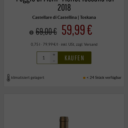
2018
Castellare di Castellina | Toskana
59,99 €
69,00 €
0,75 l · 79,99 €/l
·
inkl. USt
, zzgl.
Versand
+
KAUFEN
–
klimatisiert gelagert
< 24 Stück
verfügbar