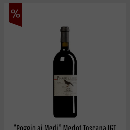
“Poggio ai Merli” Merlot Toscana IGT