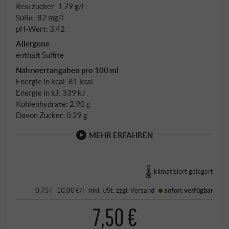
Restzucker: 1,79 g/l
Sulfit: 82 mg/l
pH-Wert: 3,42
Allergene
enthält Sulfite
Nährwertangaben pro 100 ml
Energie in kcal: 81 kcal
Energie in kJ: 339 kJ
Kohlenhydrate: 2,90 g
Davon Zucker: 0,29 g
MEHR ERFAHREN
klimatisiert gelagert
0,75 l · 10,00 €/l
·
inkl. USt
, zzgl.
Versand
sofort verfügbar
7,50 €