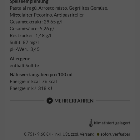
Speiseempfehlung
Pasta al ragù, Arrosto misto, Gegrilltes Gemüse,
Mittelalter Pecorino, Antipastiteller
Gesamtextrakt: 29,65 g/l
Gesamtsäure: 5,26 g/l
Restzucker: 1,48 g/l
Sulfit: 87 mg/l
pH-Wert: 3,45
Allergene
enthält Sulfite
Nährwertangaben pro 100 ml
Energie in kcal: 76 kcal
Energie in kJ: 318 kJ
MEHR ERFAHREN
klimatisiert gelagert
0,75 l · 9,60 €/l
·
inkl. USt
, zzgl.
Versand
sofort verfügbar