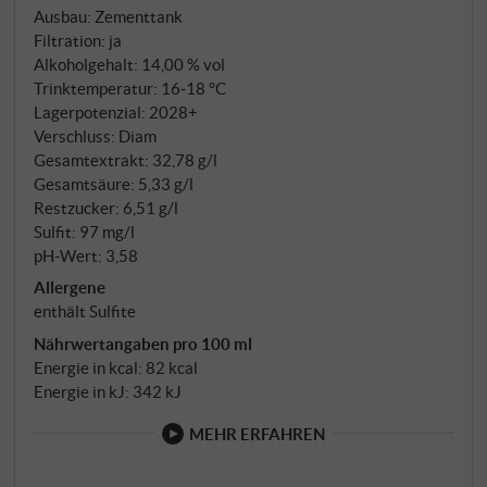
des Negroamaro. Ein unkomplizierter, charmant
Ausbau: Zementtank
gereifter Rotwein mit sympathischer und sehr
Filtration: ja
regionaler Seele. SUPERIORE.DE
Alkoholgehalt: 14,00 % vol
Trinktemperatur: 16‑18 °C
Lagerpotenzial: 2028+
Verschluss: Diam
Gesamtextrakt: 32,78 g/l
Gesamtsäure: 5,33 g/l
Restzucker: 6,51 g/l
Sulfit: 97 mg/l
pH-Wert: 3,58
Allergene
enthält Sulfite
Nährwertangaben pro 100 ml
Energie in kcal: 82 kcal
Energie in kJ: 342 kJ
MEHR ERFAHREN