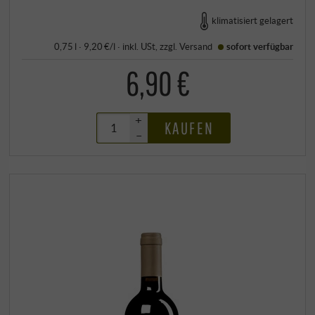
klimatisiert gelagert
0,75 l · 9,20 €/l
·
inkl. USt
, zzgl.
Versand
sofort verfügbar
6,90 €
+
KAUFEN
–