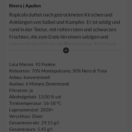
Rivera | Apulien
Rupicolo duftet nach getrockneten Kirschen und
Anklängen von Salbei und Kampfer. Er ist seidig und
rund in der Textur, mit reifen roten und schwarzen
Früchten, die zum Ende hin einem salzigen und
schmackhaften Eindruck Platz machen. Ein Hauch
von feinen Tanninen verweilt im mittellangen Finale,
zusammen mit saftigen Waldbeeren und Gewürzen.
Luca Maroni
:
92 Punkte
SUPERIORE.DE
Rebsorten: 70% Montepulciano, 30% Nero di Troia
Anbau: konventionell
Ausbau: 6 Monate Zementtank
Filtration: ja
Alkoholgehalt: 13,00 % vol
Trinktemperatur: 16‑18 °C
Lagerpotenzial: 2028+
Verschluss: Diam
Gesamtextrakt: 29,15 g/l
Gesamtsäure: 5,45 g/l