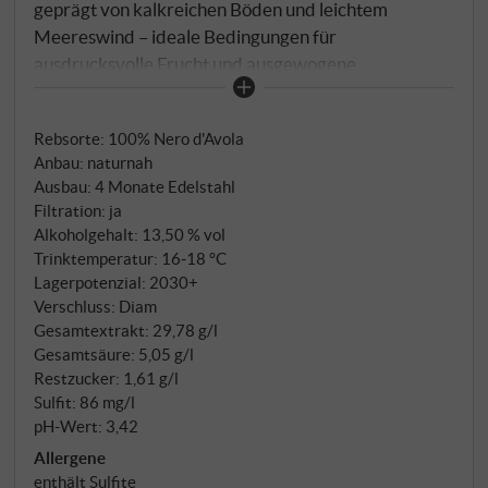
geprägt von kalkreichen Böden und leichtem
Meereswind – ideale Bedingungen für
ausdrucksvolle Frucht und ausgewogene
Reife. Dunkles Rubinrot mit purpurnem Schimmer.
Der Duft erinnert an dunkle Kirschen, Brombeeren,
Rebsorte: 100% Nero d'Avola
etwas Pflaume und mediterrane Kräuter, unterlegt
Anbau: naturnah
von einer würzigen Nuance. Am Gaumen weich und
Ausbau: 4 Monate Edelstahl
rund, mit sanften Tanninen, reifer Frucht und einem
Filtration: ja
dezenten Hauch von Schokolade im Abgang. Der
Alkoholgehalt: 13,50 % vol
Ausbau im Edelstahltank betont Frische und
Trinktemperatur: 16‑18 °C
Sortentypizität. Ein unkomplizierter, aber
Lagerpotenzial: 2030+
Verschluss: Diam
charaktervoller Nero d'Avola für jeden Tag.
Gesamtextrakt: 29,78 g/l
SUPERIORE.DE
Gesamtsäure: 5,05 g/l
Restzucker: 1,61 g/l
Sulfit: 86 mg/l
pH-Wert: 3,42
Allergene
enthält Sulfite