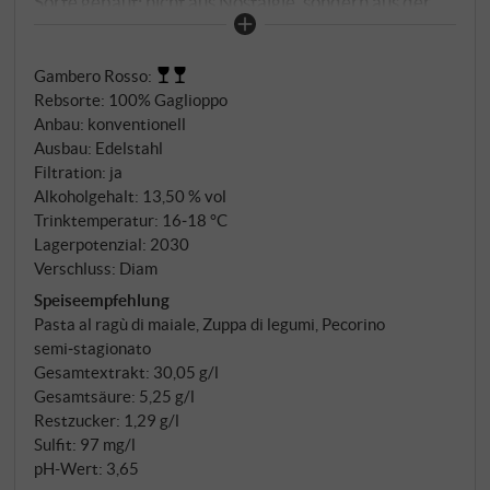
Sorte gebaut: nicht aus Nostalgie, sondern aus der
Überzeugung, dass ein Terroir zwischen ionischem
Meer und den Hügeln von Crotone das Zeug hat,
Gambero Rosso
:
etwas Unverwechselbares zu erzeugen. 100%
Rebsorte: 100% Gaglioppo
Gaglioppo, Cordone speronato, kalkhaltige Böden, 3
Anbau: konventionell
bis 5 Tage Maischekontakt und anschließender
Ausbau: Edelstahl
Ausbau im Stahl, dann etwas Flaschenreife.
Filtration: ja
Alkoholgehalt: 13,50 % vol
Trinktemperatur: 16‑18 °C
Lagerpotenzial: 2030
Verschluss: Diam
Speiseempfehlung
Pasta al ragù di maiale, Zuppa di legumi, Pecorino
semi‑stagionato
Gesamtextrakt: 30,05 g/l
Gesamtsäure: 5,25 g/l
Restzucker: 1,29 g/l
Sulfit: 97 mg/l
pH-Wert: 3,65