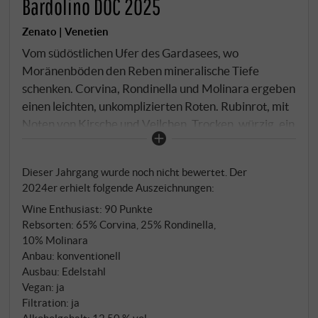
Bardolino DOC 2025
Zenato | Venetien
Vom südöstlichen Ufer des Gardasees, wo
Moränenböden den Reben mineralische Tiefe
schenken. Corvina, Rondinella und Molinara ergeben
einen leichten, unkomplizierten Roten. Rubinrot, mit
Noten von Kirsche und Veilchen. Trocken, würzig, ein
feiner Mandelton im Abgang. Zehn Tage
Maischegärung im Edelstahl bewahren die Frucht
Dieser Jahrgang wurde noch nicht bewertet. Der
und halten den Wein schlank. Bei 14–16°C zu Pizza,
2024er erhielt folgende Auszeichnungen:
Pasta oder hellem Fleisch, ein toller Alltagswein, der
Wine Enthusiast
:
90 Punkte
sein Terroir nicht versteckt. SUPERIORE.DE
Rebsorten: 65% Corvina, 25% Rondinella,
10% Molinara
Anbau: konventionell
Ausbau: Edelstahl
Vegan: ja
Filtration: ja
Alkoholgehalt: 12,50 % vol