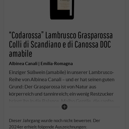
“Codarossa” Lambrusco Grasparossa
Colli di Scandiano e di Canossa DOC
amabile
Albinea Canali | Emilia-Romagna
Einziger Süßwein (amabile) in unserer Lambrusco-
Reihe von Albinea Canali – und er hat seinen guten
Grund: Der Grasparossa ist von Natur aus
körperreich und tanninreich; ein wenig Restzucker
bringt ihn in die Balance. Malbo Gentile, die sanfte
autochthone Sorte Reggios, gibt dem Blend das
Weiche, Runde und die charakteristischen
Dieser Jahrgang wurde noch nicht bewertet. Der
Blütennoten. Gärung im Stahl, Charmat-Verfahren –
2024er erhielt folgende Auszeichnungen: