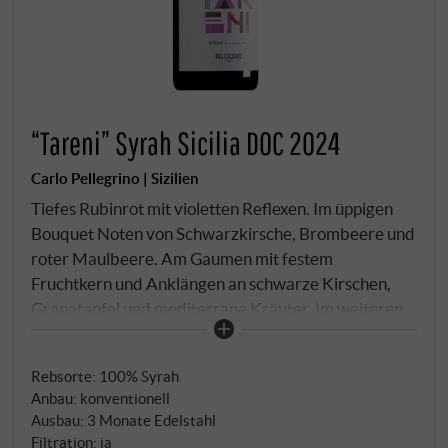
“Tareni” Syrah Sicilia DOC 2024
Carlo Pellegrino | Sizilien
Tiefes Rubinrot mit violetten Reflexen. Im üppigen
Bouquet Noten von Schwarzkirsche, Brombeere und
roter Maulbeere. Am Gaumen mit festem
Fruchtkern und Anklängen an schwarze Kirschen,
Granatapfel und mediterrane Kräuter. Im weiteren
Verlauf würzig, weich und von guter, mittlerer
Länge.
SUPERIORE.DE
Rebsorte: 100% Syrah
Anbau: konventionell
Ausbau: 3 Monate Edelstahl
Filtration: ja