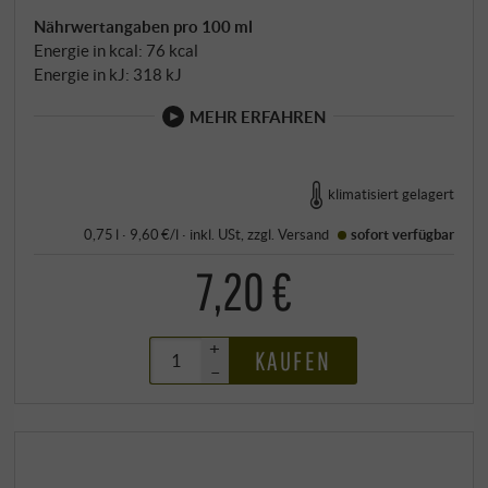
Nährwertangaben pro 100 ml
Energie in kcal: 76 kcal
Energie in kJ: 318 kJ
MEHR ERFAHREN
klimatisiert gelagert
0,75 l · 9,60 €/l
·
inkl. USt
, zzgl.
Versand
sofort verfügbar
7,20 €
+
KAUFEN
–