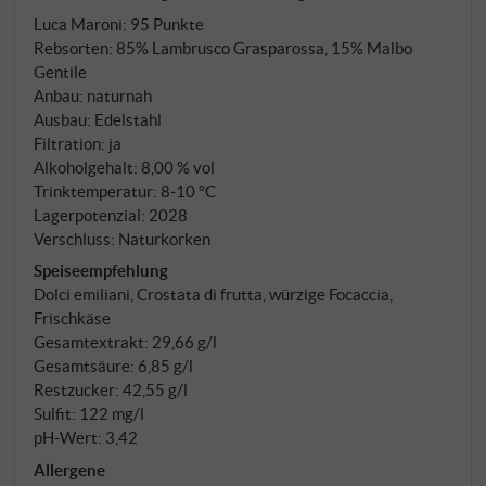
frisch und sauber.
Luca Maroni
:
95 Punkte
Rebsorten: 85% Lambrusco Grasparossa, 15% Malbo
Gentile
Anbau: naturnah
Ausbau: Edelstahl
Filtration: ja
Alkoholgehalt: 8,00 % vol
Trinktemperatur: 8‑10 °C
Lagerpotenzial: 2028
Verschluss: Naturkorken
Speiseempfehlung
Dolci emiliani, Crostata di frutta, würzige Focaccia,
Frischkäse
Gesamtextrakt: 29,66 g/l
Gesamtsäure: 6,85 g/l
Restzucker: 42,55 g/l
Sulfit: 122 mg/l
pH-Wert: 3,42
Allergene