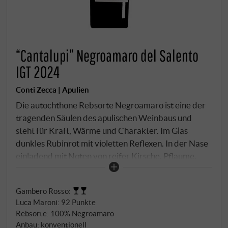
“Cantalupi” Negroamaro del Salento
IGT 2024
Conti Zecca | Apulien
Die autochthone Rebsorte Negroamaro ist eine der
tragenden Säulen des apulischen Weinbaus und
steht für Kraft, Wärme und Charakter. Im Glas
dunkles Rubinrot mit violetten Reflexen. In der Nase
einladend mit Noten von reifer Kirsche, Pflaume,
dunkler Beerenfrucht und einem Hauch
mediterraner Kräuter. Am Gaumen rund und weich,
Gambero Rosso
:
mit saftiger Frucht, sanftem Tannin und einem
Luca Maroni
:
92 Punkte
würzigen Ausklang. Der Ausbau im Edelstahltank
Rebsorte: 100% Negroamaro
betont die Frische und die sortentypische Aromatik
Anbau: konventionell