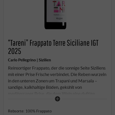
“Tareni” Frappato Terre Siciliane IGT
2025
Carlo Pellegrino | Sizilien
Reinsortiger Frappato, der die sonnige Seite Siziliens
mit einer Prise Frische verbindet. Die Reben wurzeln
in den unteren Zonen um Trapani und Marsala –
sandige, kalkhaltige Böden, gekühlt von
mediterraner Brise, die dem Wein eine duftige
Klarheit verleihen. Helles Rubinrot mit violettem
Schimmer. In der Nase rote Beeren, Kirsche, ein
Rebsorte: 100% Frappato
Hauch Veilchen und zarte Gewürzspuren. Am