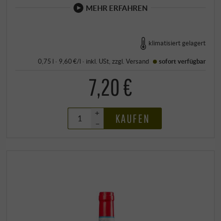
MEHR ERFAHREN
klimatisiert gelagert
0,75 l · 9,60 €/l
·
inkl. USt
, zzgl.
Versand
sofort verfügbar
7,20 €
+
KAUFEN
–