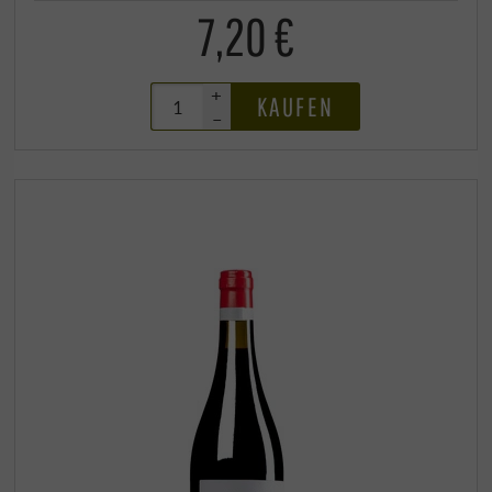
7,20 €
+
KAUFEN
–