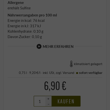
Allergene
enthält Sulfite
Nährwertangaben pro 100 ml
Energie in kcal: 76 kcal
Energie in kJ: 317 kJ
Kohlenhydrate: 0,10 g
Davon Zucker: 0,10 g
MEHR ERFAHREN
klimatisiert gelagert
0,75 l · 9,20 €/l
·
inkl. USt
, zzgl.
Versand
sofort verfügbar
6,90 €
+
KAUFEN
–