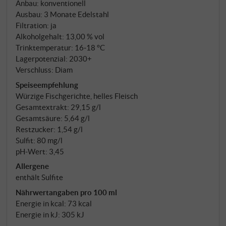
Anbau: konventionell
Gaumen saftig, mit feiner Säure und zarten, gut
Ausbau: 3 Monate Edelstahl
integrierten Tanninen. Am besten leicht gekühlt zu
Filtration: ja
mediterranen Antipasti, gegrilltem Gemüse, Fisch
Alkoholgehalt: 13,00 % vol
oder Pasta mit frischen Kräutern. SUPERIORE.DE
Trinktemperatur: 16‑18 °C
Lagerpotenzial: 2030+
Verschluss: Diam
Speiseempfehlung
Würzige Fischgerichte, helles Fleisch
Gesamtextrakt: 29,15 g/l
Gesamtsäure: 5,64 g/l
Restzucker: 1,54 g/l
Sulfit: 80 mg/l
pH-Wert: 3,45
Allergene
enthält Sulfite
Nährwertangaben pro 100 ml
Energie in kcal: 73 kcal
Energie in kJ: 305 kJ