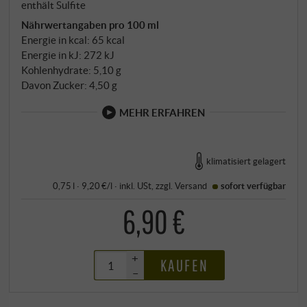
enthält Sulfite
Nährwertangaben pro 100 ml
Energie in kcal: 65 kcal
Energie in kJ: 272 kJ
Kohlenhydrate: 5,10 g
Davon Zucker: 4,50 g
MEHR ERFAHREN
klimatisiert gelagert
0,75 l · 9,20 €/l
·
inkl. USt
, zzgl.
Versand
sofort verfügbar
6,90 €
+
KAUFEN
–