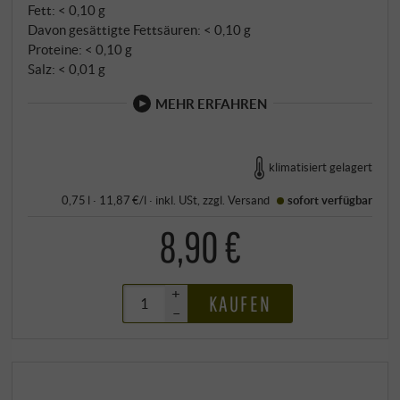
Fett: < 0,10 g
Davon gesättigte Fettsäuren: < 0,10 g
Proteine: < 0,10 g
Salz: < 0,01 g
MEHR ERFAHREN
klimatisiert gelagert
0,75 l · 11,87 €/l
·
inkl. USt
, zzgl.
Versand
sofort verfügbar
8,90 €
+
KAUFEN
–