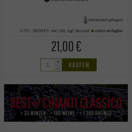
klimatisiert gelagert
0,75 l · 28,00 €/l
·
inkl. USt
, zzgl.
Versand
sofort verfügbar
21,00 €
+
KAUFEN
–