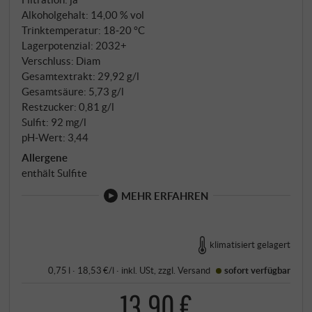
Eichenfässern.
Alkoholgehalt: 14,00 % vol
Trinktemperatur: 18‑20 °C
Lagerpotenzial: 2032+
Verschluss: Diam
Gesamtextrakt: 29,92 g/l
Gesamtsäure: 5,73 g/l
Restzucker: 0,81 g/l
Sulfit: 92 mg/l
pH-Wert: 3,44
Allergene
enthält Sulfite
MEHR ERFAHREN
klimatisiert gelagert
0,75 l · 18,53 €/l
·
inkl. USt
, zzgl.
Versand
sofort verfügbar
13,90 €