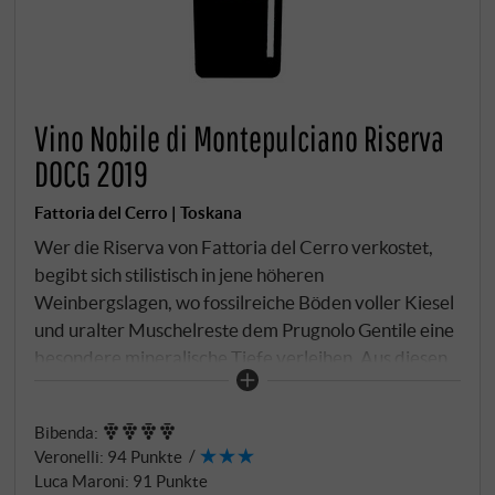
Vino Nobile di Montepulciano Riserva
DOCG 2019
Fattoria del Cerro | Toskana
Wer die Riserva von Fattoria del Cerro verkostet,
begibt sich stilistisch in jene höheren
Weinbergslagen, wo fossilreiche Böden voller Kiesel
und uralter Muschelreste dem Prugnolo Gentile eine
besondere mineralische Tiefe verleihen. Aus diesen
bevorzugten Parzellen entsteht die Krönung der
Montepulciano-Hierarchie – ein Wein, der Zeit und
Bibenda
:
Geduld verlangt, um seine vielschichtige Natur zu
Veronelli
:
94 Punkte
offenbaren. Nach sorgfältiger Selektion durchläuft
Luca Maroni
:
91 Punkte