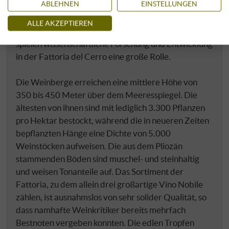
ABLEHNEN
EINSTELLUNGEN
kultiviert. Da einige Anbauflächen zu den ältesten
und wichtigsten der Denomination zählen, wurden
ALLE AKZEPTIEREN
sie für die Klonselektion ausgewählt. Bis heute
spielen wissenschaftliche Forschung und Entwicklung
in der Fattoria del Cerro eine große Rolle.
Die Weinberge erreichen eine mittlere Höhe von
350 bis 450 Meter über dem Meeresspiegel. Die
ältesten von ihnen sind mit lediglich 3.300 Pflanzen
pro Hektar bestockt, während die in neueren Zeiten
bepflanzten Hänge eine Dichte von 5.000
Weinstöcken aufweisen. Die aus dem Pliozän
stammenden Böden sind muschel- und steinhaltig
und weisen Tonanteile auf. Das Sortiment der
Fattoria, zu dem allein drei großartige Vino Nobile
zählen, ist ausnahmslos von sehr solider Qualität, so
dass namhafte Weinkritiker bereits mehrfach
Bestnoten vergeben konnten. Die edlen Tropfen