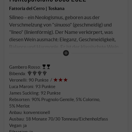
Fattoria del Cerro | Toskana
Silìneo – ein Neologismus, geboren aus der
Verschmelzung von "sinuoso" (geschmeidig) und
"lineo" (linienförmig). Der Name verkörpert, was
diesen Wein ausmacht: Eleganz, Geschmeidigkeit,
Balance und Harmonie. Er ist der klassischste Wein
von Fattoria del Cerro und seit Jahren der
erfolgreichste. Silìneo stammt zu 90 Prozent aus
Gambero Rosso
:
Sangiovese (lokal Prugnolo Gentile genannt) und
Bibenda
:
zehn Prozent Merlot und Colorino, aus Weinbergen
Veronelli
:
90 Punkte
in Acquaviva di Montepulciano auf Böden aus
Luca Maroni
:
93 Punkte
marinem Pliozän mit Ton und Schluff zwischen 250
James Suckling
:
92 Punkte
und 400 Metern Höhe. Nach der Handlese erfolgt
Rebsorten: 90% Prugnolo Gentile, 5% Colorino,
die Vergärung mit Mazeration bei 24 bis 28°C mit
5% Merlot
Anbau: konventionell
täglichen Überläufen und Délestage. Anschließend
Ausbau: 18 Monate 70/30 Tonneau/Eichenholzfass
reift der Wein sieben Monate in Tonneaux, gefolgt
Vegan: ja
von elf Monaten in großen slawonischen
Filtration: ja