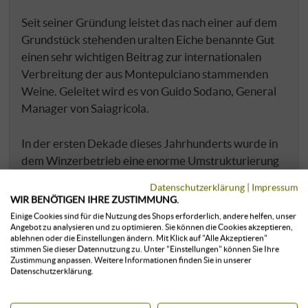
Seit seiner Gründung leistet das nach einer auf dem
Grundstück stehenden uralten Eiche benannte Gut
einen sehr wichtigen Beitrag zur internationalen
Verbreitung der aus Montepulciano stammenden
Weine. Geleitet wird es von Guido Sodano, General
Manager von Saiagricola.
In der ersten Dekade dieses Jahrhunderts wurde in
dem Winzerbetrieb eine enorme Umstrukturierung
in den Weinbergen, im Keller und in der
Datenschutzerklärung
|
Impressum
Vertriebsabteilung vorgenommen. Von der 170
WIR BENÖTIGEN IHRE ZUSTIMMUNG.
Hektar großen, mit Reben bepflanzten Fläche sind
Einige Cookies sind für die Nutzung des Shops erforderlich, andere helfen, unser
Angebot zu analysieren und zu optimieren. Sie können die Cookies akzeptieren,
allein 93 Hektar für Vino Nobile di Montepulciano
ablehnen oder die Einstellungen ändern. Mit Klick auf "Alle Akzeptieren"
registriert. Neben der Sangiovese-Traube werden in
stimmen Sie dieser Datennutzung zu. Unter "Einstellungen" können Sie Ihre
Zustimmung anpassen. Weitere Informationen finden Sie in unserer
dem Großbetrieb auch die roten Sorten Merlot,
Datenschutzerklärung.
Colorino und die nur noch selten angebaute Varietät
Mammolo sowie Chardonnay als weiße Sorte