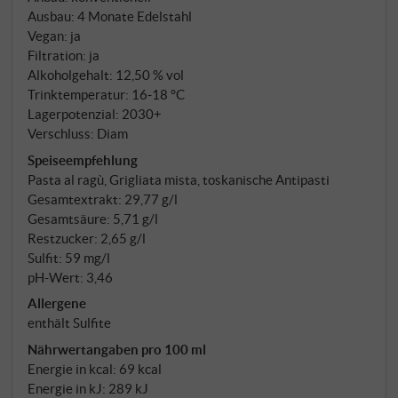
Vergärung bei kontrollierter Temperatur mit
Ausbau: 4 Monate Edelstahl
täglichen Umpumpvorgängen, anschließend
Vegan: ja
mindestens vier Monate Reife im Keller.
Filtration: ja
Alkoholgehalt: 12,50 % vol
Trinktemperatur: 16‑18 °C
Lagerpotenzial: 2030+
Verschluss: Diam
Speiseempfehlung
Pasta al ragù, Grigliata mista, toskanische Antipasti
Gesamtextrakt: 29,77 g/l
Gesamtsäure: 5,71 g/l
Restzucker: 2,65 g/l
Sulfit: 59 mg/l
pH-Wert: 3,46
Allergene
enthält Sulfite
Nährwertangaben pro 100 ml
Energie in kcal: 69 kcal
Energie in kJ: 289 kJ