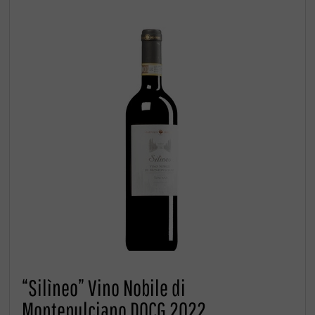
“Silìneo” Vino Nobile di
Montepulciano DOCG 2022