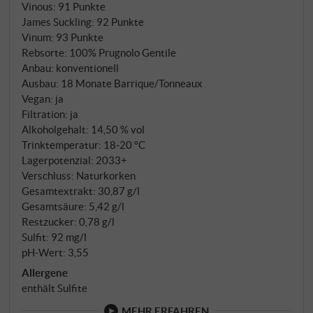
der Wein eine 18-monatige Verfeinerung, die
Vinous
:
91 Punkte
Tradition und Innovation verbindet: Acht Monate in
James Suckling
:
92 Punkte
französischen Barriques und Tonneaux, gefolgt von
Vinum
:
93 Punkte
weiteren zwölf bis sechzehn Monaten in großen
Rebsorte: 100% Prugnolo Gentile
Anbau: konventionell
Holzfässern. Diese Kombination formt einen
Ausbau: 18 Monate Barrique/Tonneaux
Charakter von bemerkenswerter Eleganz und das
Vegan: ja
Holz integriert sich nahtlos, ohne die sortentypische
Filtration: ja
Frucht zu überlagern. Eine abschließende
Alkoholgehalt: 14,50 % vol
Flaschenreife von zwölf Monaten vollendet die
Trinktemperatur: 18‑20 °C
harmonische Entwicklung.
Lagerpotenzial: 2033+
Verschluss: Naturkorken
Gesamtextrakt: 30,87 g/l
Gesamtsäure: 5,42 g/l
Restzucker: 0,78 g/l
Sulfit: 92 mg/l
pH-Wert: 3,55
Allergene
enthält Sulfite
MEHR ERFAHREN