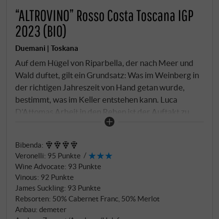
“ALTROVINO” Rosso Costa Toscana IGP
2023 (BIO)
Duemani | Toskana
Auf dem Hügel von Riparbella, der nach Meer und
Wald duftet, gilt ein Grundsatz: Was im Weinberg in
der richtigen Jahreszeit von Hand getan wurde,
bestimmt, was im Keller entstehen kann. Luca
D'Attomas Arbeit in den Reben ist der Auftakt zu
allem Weiteren. Die Tonböden mit ihrer
ausgeprägten Salinität, der Kalkschotter, die
Bibenda
:
Meeresbrisen, die konstante Temperaturamplitude –
Veronelli
:
95 Punkte
das Terroir von Duemani ist von einer Stille, die sich
Wine Advocate
:
93 Punkte
ins Glas überträgt. Altrovino folgt derselben
Vinous
:
92 Punkte
Handschrift wie seit jeher: Merlot und Cabernet
James Suckling
:
93 Punkte
Franc spontan vergoren, getrennt, in Beton, 20 Tage
Rebsorten: 50% Cabernet Franc, 50% Merlot
Mazeration. Ein Teil des Cabernet Franc verweilt in
Anbau: demeter