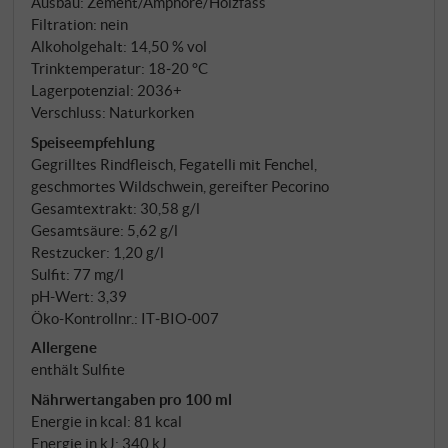
Ausbau: Zement/Amphore/Holzfass
Terrakotta-Amphoren, die der Frucht Volumen und
Filtration: nein
den Blüten Raum geben. Dann die Assemblage, acht
Alkoholgehalt: 14,50 % vol
Monate in Eichenbottichen. Keine Klärung, keine
Trinktemperatur: 18‑20 °C
Filtration.
Lagerpotenzial: 2036+
Verschluss: Naturkorken
Speiseempfehlung
Gegrilltes Rindfleisch, Fegatelli mit Fenchel,
geschmortes Wildschwein, gereifter Pecorino
Gesamtextrakt: 30,58 g/l
Gesamtsäure: 5,62 g/l
Restzucker: 1,20 g/l
Sulfit: 77 mg/l
pH-Wert: 3,39
Öko-Kontrollnr.: IT‑BIO‑007
Allergene
enthält Sulfite
Nährwertangaben pro 100 ml
Energie in kcal: 81 kcal
Energie in kJ: 340 kJ