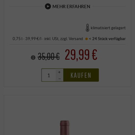
MEHR ERFAHREN
klimatisiert gelagert
0,75 l · 39,99 €/l
·
inkl. USt
, zzgl.
Versand
< 24 Stück
verfügbar
29,99 €
35,00 €
+
KAUFEN
–