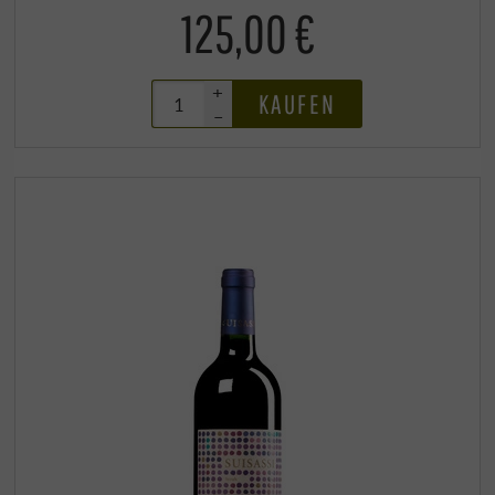
125,00 €
+
KAUFEN
–