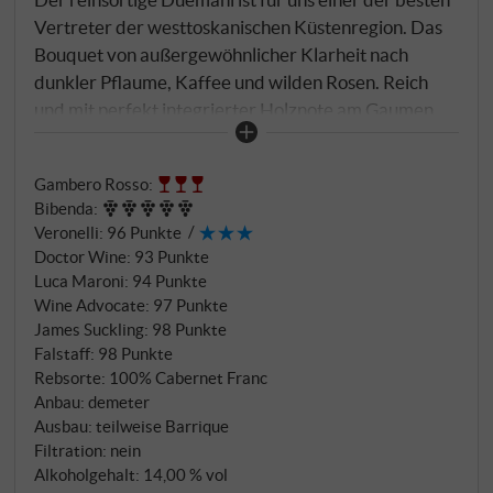
Vertreter der westtoskanischen Küstenregion. Das
Bouquet von außergewöhnlicher Klarheit nach
dunkler Pflaume, Kaffee und wilden Rosen. Reich
und mit perfekt integrierter Holznote am Gaumen,
besonders faszinierend ist seine Struktur und
Eleganz.
SUPERIORE.DE
Gambero Rosso
:
Bibenda
:
Veronelli
:
96 Punkte
Doctor Wine
:
93 Punkte
Luca Maroni
:
94 Punkte
Wine Advocate
:
97 Punkte
James Suckling
:
98 Punkte
Falstaff
:
98 Punkte
Rebsorte: 100% Cabernet Franc
Anbau: demeter
Ausbau: teilweise Barrique
Filtration: nein
Alkoholgehalt: 14,00 % vol