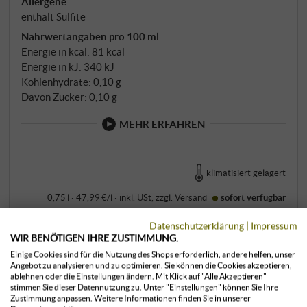
Allergene
enthält Sulfite
Nährwertangaben pro 100 ml
Energie in kcal: 81 kcal
Energie in kJ: 340 kJ
Kohlenhydrate: 0,10 g
Davon Zucker: 0,10 g
MEHR ERFAHREN
klimatisiert gelagert
0,75 l · 47,99 €/l
·
inkl. USt
, zzgl.
Versand
sofort verfügbar
35,99 €
Datenschutzerklärung
|
Impressum
39,00 €
WIR BENÖTIGEN IHRE ZUSTIMMUNG.
Einige Cookies sind für die Nutzung des Shops erforderlich, andere helfen, unser
Angebot zu analysieren und zu optimieren. Sie können die Cookies akzeptieren,
+
KAUFEN
ablehnen oder die Einstellungen ändern. Mit Klick auf "Alle Akzeptieren"
–
stimmen Sie dieser Datennutzung zu. Unter "Einstellungen" können Sie Ihre
Zustimmung anpassen. Weitere Informationen finden Sie in unserer