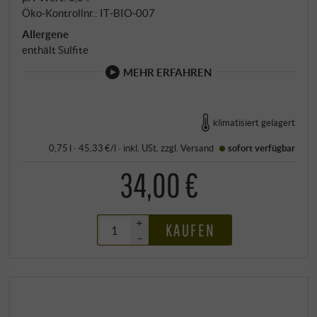
Öko-Kontrollnr.: IT‑BIO‑007
Allergene
enthält Sulfite
MEHR ERFAHREN
klimatisiert gelagert
0,75 l · 45,33 €/l
·
inkl. USt
, zzgl.
Versand
sofort verfügbar
34,00 €
+
KAUFEN
–