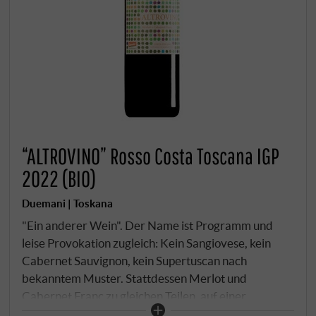
“ALTROVINO” Rosso Costa Toscana IGP
2022 (BIO)
Duemani | Toskana
"Ein anderer Wein". Der Name ist Programm und
leise Provokation zugleich: Kein Sangiovese, kein
Cabernet Sauvignon, kein Supertuscan nach
bekanntem Muster. Stattdessen Merlot und
Cabernet Franc zu gleichen Teilen, auf einer
Küstenhügelkuppe in Riparbella mit Blick auf das