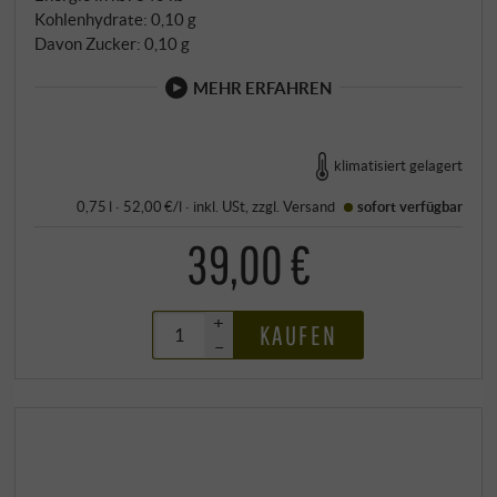
Kohlenhydrate: 0,10 g
Davon Zucker: 0,10 g
MEHR ERFAHREN
klimatisiert gelagert
0,75 l · 52,00 €/l
·
inkl. USt
, zzgl.
Versand
sofort verfügbar
39,00 €
+
KAUFEN
–