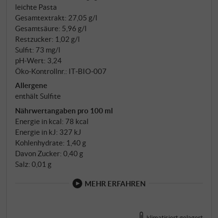
leichte Pasta
Gesamtextrakt: 27,05 g/l
Gesamtsäure: 5,96 g/l
Restzucker: 1,02 g/l
Sulfit: 73 mg/l
pH-Wert: 3,24
Öko-Kontrollnr.: IT‑BIO‑007
Allergene
enthält Sulfite
Nährwertangaben pro 100 ml
Energie in kcal: 78 kcal
Energie in kJ: 327 kJ
Kohlenhydrate: 1,40 g
Davon Zucker: 0,40 g
Salz: 0,01 g
MEHR ERFAHREN
klimatisiert gelagert