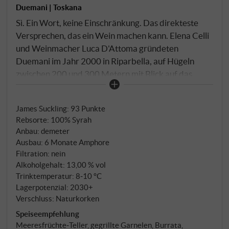
Duemani | Toskana
Sì. Ein Wort, keine Einschränkung. Das direkteste
Versprechen, das ein Wein machen kann. Elena Celli
und Weinmacher Luca D'Attoma gründeten
Duemani im Jahr 2000 in Riparbella, auf Hügeln
zwischen 200 und 300 Metern mit Blick auf das
Tyrrhenische Meer. Biodynamisch nach Demeter,
kompromisslos in der Philosophie: Cabernet Franc,
James Suckling
:
93 Punkte
Syrah und Merlot auf einem Boden mit bis zu 40%
Rebsorte: 100% Syrah
Tongehalt, Kalkfelsen und ausgeprägter Salinität, die
Anbau: demeter
der Küstennähe und den Meeresbrisen entstammt.
Ausbau: 6 Monate Amphore
Terroir, das sich ins Glas schreibt. Sì ist 100% Syrah
Filtration: nein
als Rosato vinifiziert. Spontane Gärung in 300-Liter-
Alkoholgehalt: 13,00 % vol
Amphoren, in denen der Wein auch den gesamten
Trinktemperatur: 8‑10 °C
Lagerpotenzial: 2030+
Ausbau verbringt. Keine Klärung, keine Filtration.
Verschluss: Naturkorken
Speiseempfehlung
Meeresfrüchte‑Teller, gegrillte Garnelen, Burrata,