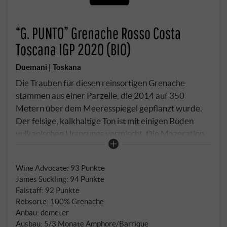
“G. PUNTO” Grenache Rosso Costa
Toscana IGP 2020 (BIO)
Duemani | Toskana
Die Trauben für diesen reinsortigen Grenache
stammen aus einer Parzelle, die 2014 auf 350
Metern über dem Meeresspiegel gepflanzt wurde.
Der felsige, kalkhaltige Ton ist mit einigen Böden
vulkanischen Ursprungs vermischt. Die Mazeration
auf der Haut in Amphoren (auf Italienisch "orcio"
genannt) dauert bis zu fünf Monate, und die Stiele
Wine Advocate
:
93 Punkte
werden mit einbezogen. Die letzten drei Monate der
James Suckling
:
94 Punkte
Reifung werden im Barrique verbracht, da dies zur
Falstaff
:
92 Punkte
natürlichen Klärung dieses im Wesentlichen
Rebsorte: 100% Grenache
ungefilterten Weins beiträgt. Außer bei der
Anbau: demeter
Flaschenabfüllung werden keine Sulfite zugesetzt.
Ausbau: 5/3 Monate Amphore/Barrique