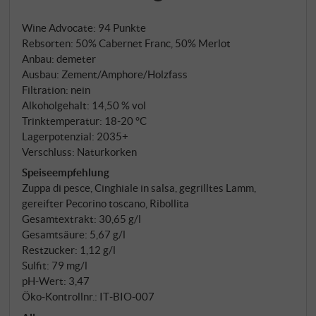
Tyrrhenische Meer, auf tonigem, salzhaltigen Boden
Wine Advocate
:
94 Punkte
mit Kalkschotter. Elena Celli und Luca D'Attoma
Rebsorten: 50% Cabernet Franc, 50% Merlot
haben Duemani im Jahr 2000 auf einer einfachen
Anbau: demeter
Überzeugung aufgebaut: Jede Geste im Weinberg
Ausbau: Zement/Amphore/Holzfass
zu ihrer Zeit, von Hand. Im Keller dieselbe
Filtration: nein
Philosophie. Merlot und Cabernet Franc gären
Alkoholgehalt: 14,50 % vol
spontan, aber getrennt, in Betonbehältern mit
Trinktemperatur: 18‑20 °C
Lagerpotenzial: 2035+
Umpumpen und 20 Tagen Maischekontakt. Ein Teil
Verschluss: Naturkorken
des Cabernet Franc geht in Terrakotta-Amphoren zu
Speiseempfehlung
500 und 600 Litern, wo er floraler und fruchtiger
Zuppa di pesce, Cinghiale in salsa, gegrilltes Lamm,
wird. Nach der Assemblage reifen beide in
gereifter Pecorino toscano, Ribollita
Holzbottichen aus französischer Eiche für acht
Gesamtextrakt: 30,65 g/l
Monate. Keine Klärung, keine Filtration.
Gesamtsäure: 5,67 g/l
Restzucker: 1,12 g/l
Sulfit: 79 mg/l
pH-Wert: 3,47
Öko-Kontrollnr.: IT‑BIO‑007