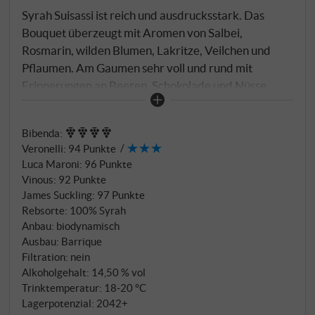
Syrah Suisassi ist reich und ausdrucksstark. Das
Bouquet überzeugt mit Aromen von Salbei,
Rosmarin, wilden Blumen, Lakritze, Veilchen und
Pflaumen. Am Gaumen sehr voll und rund mit
Erinnerungen an Beeren, Schokolade und Nüsse.
Elegant und intellektuell.
SUPERIORE.DE
Bibenda
:
Veronelli
:
94 Punkte
Luca Maroni
:
96 Punkte
Vinous
:
92 Punkte
James Suckling
:
97 Punkte
Rebsorte: 100% Syrah
Anbau: biodynamisch
Ausbau: Barrique
Filtration: nein
Alkoholgehalt: 14,50 % vol
Trinktemperatur: 18‑20 °C
Lagerpotenzial: 2042+