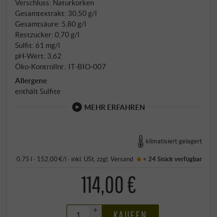
Verschluss: Naturkorken
Gesamtextrakt: 30,50 g/l
Gesamtsäure: 5,80 g/l
Restzucker: 0,70 g/l
Sulfit: 61 mg/l
pH-Wert: 3,62
Öko-Kontrollnr.: IT‑BIO‑007
Allergene
enthält Sulfite
MEHR ERFAHREN
klimatisiert gelagert
0,75 l · 152,00 €/l
·
inkl. USt
, zzgl.
Versand
< 24 Stück
verfügbar
114,00 €
+
KAUFEN