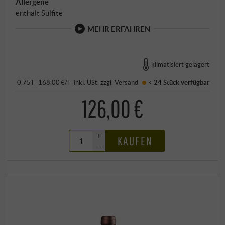
Allergene
enthält Sulfite
MEHR ERFAHREN
klimatisiert gelagert
0,75 l · 168,00 €/l
·
inkl. USt
, zzgl.
Versand
< 24 Stück
verfügbar
126,00 €
+
KAUFEN
–