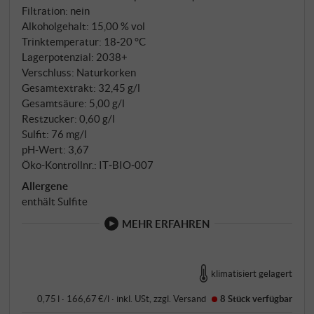
Gerade einmal 2.000 Flaschen werden jedes Jahr
Filtration: nein
Alkoholgehalt: 15,00 % vol
produziert.
Trinktemperatur: 18‑20 °C
Lagerpotenzial: 2038+
Verschluss: Naturkorken
Gesamtextrakt: 32,45 g/l
Gesamtsäure: 5,00 g/l
Restzucker: 0,60 g/l
Sulfit: 76 mg/l
pH-Wert: 3,67
Öko-Kontrollnr.: IT‑BIO‑007
Allergene
enthält Sulfite
MEHR ERFAHREN
klimatisiert gelagert
0,75 l · 166,67 €/l
·
inkl. USt
, zzgl.
Versand
8 Stück
verfügbar