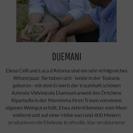
DUEMANI
Elena Celli und Luca d'Attoma sind ein sehr erfolgreiches
Winzerpaar. Sie haben sich - beide in der Toskana
geboren - mit dem Erwerb der traumhaft schönen
Azienda Vitivinicola Duemani unweit des Örtchens
Riparbella in der Maremma ihren Traum von einem
eigenen Weingut erfüllt. Etwa zehn Kilometer vom Meer
entfernt und auf einer Höhe von rund 400 Metern
produzieren die Eheleute kraftvolle, klar strukturierte
und gut ausbalancierte Weine. Die Arbeit im …