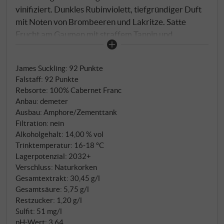
vinifiziert. Dunkles Rubinviolett, tiefgründiger Duft
mit Noten von Brombeeren und Lakritze. Satte
Frucht am Gaumen mit straffem Tannin und
mineralischem Finale. Ein Hochgenuss von der
toskanischen Küste aus biodynamischem
James Suckling
:
92 Punkte
(Demeter-)Anbau.
SUPERIORE.DE
Falstaff
:
92 Punkte
Rebsorte: 100% Cabernet Franc
Anbau: demeter
Ausbau: Amphore/Zementtank
Filtration: nein
Alkoholgehalt: 14,00 % vol
Trinktemperatur: 16‑18 °C
Lagerpotenzial: 2032+
Verschluss: Naturkorken
Gesamtextrakt: 30,45 g/l
Gesamtsäure: 5,75 g/l
Restzucker: 1,20 g/l
Sulfit: 51 mg/l
pH-Wert: 3,64