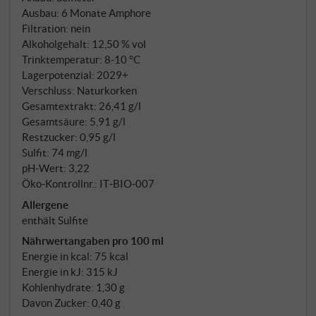
SUPERIORE.DE
Ausbau: 6 Monate Amphore
Filtration: nein
Alkoholgehalt: 12,50 % vol
Trinktemperatur: 8‑10 °C
Lagerpotenzial: 2029+
Verschluss: Naturkorken
Gesamtextrakt: 26,41 g/l
Gesamtsäure: 5,91 g/l
Restzucker: 0,95 g/l
Sulfit: 74 mg/l
pH-Wert: 3,22
Öko-Kontrollnr.: IT‑BIO‑007
Allergene
enthält Sulfite
Nährwertangaben pro 100 ml
Energie in kcal: 75 kcal
Energie in kJ: 315 kJ
Kohlenhydrate: 1,30 g
Davon Zucker: 0,40 g