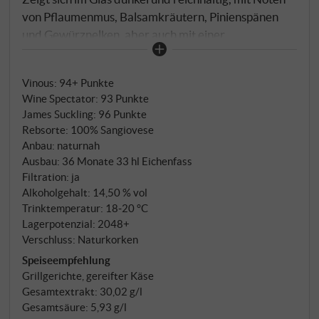
von Pflaumenmus, Balsamkräutern, Pinienspänen
und Gewürznelken, aber auch mit einer
mentholhaltigen Frische, die das ganze Erlebnis in
den Mittelpunkt stellt. Am Gaumen gleitet er wie
Vinous
:
94+ Punkte
reine Seide, elegant und geschmeidig, mit reifen,
Wine Spectator
:
93 Punkte
balsamischen Früchten und einem Hauch von süßer
James Suckling
:
96 Punkte
Minze. Endet mit einer kräftigen Struktur und
Rebsorte: 100% Sangiovese
Ausdauer und hinterlässt Nuancen von Zedernholz
Anbau: naturnah
und roten Pflaumen. SUPERIORE.DE
Ausbau: 36 Monate 33 hl Eichenfass
Filtration: ja
Alkoholgehalt: 14,50 % vol
Trinktemperatur: 18‑20 °C
Lagerpotenzial: 2048+
Verschluss: Naturkorken
Speiseempfehlung
Grillgerichte, gereifter Käse
Gesamtextrakt: 30,02 g/l
Gesamtsäure: 5,93 g/l