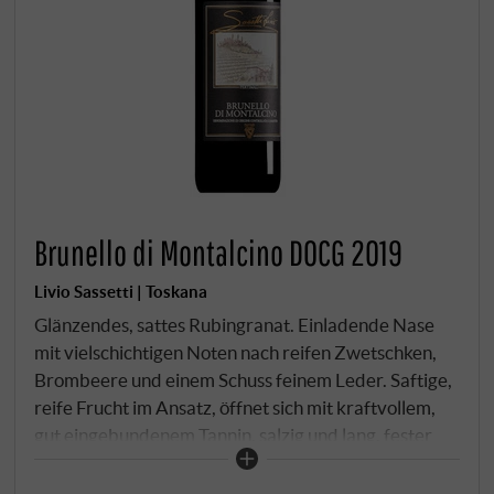
Brunello di Montalcino DOCG 2019
Livio Sassetti | Toskana
Glänzendes, sattes Rubingranat. Einladende Nase
mit vielschichtigen Noten nach reifen Zwetschken,
Brombeere und einem Schuss feinem Leder. Saftige,
reife Frucht im Ansatz, öffnet sich mit kraftvollem,
gut eingebundenem Tannin, salzig und lang, fester
Druck. Ein echter Langläufer aus dem Spitzenjahr
2019.
SUPERIORE.DE