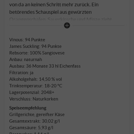
von da an keinen Schritt mehr zurück. Ein
betörendes Schauspiel aus gewürzten
Orangenschalen, Sauerkirsche und Minze zieht
einen näher an das Glas, wo sich Noten von
Kardamom, Zimt, Nelke und Salbei befinden. Im
Vinous
:
94 Punkte
Trunk anfangs weich und geschmeidig mit fleischigen
James Suckling
:
94 Punkte
roten Früchten und süßen Gewürzen, die den
Rebsorte: 100% Sangiovese
Gaumen bedecken. Unter dieser beruhigenden
Anbau: naturnah
Mischung setzt sich langsam ein komplexes Netz aus
Ausbau: 36 Monate 33 hl Eichenfass
Mineralien und feinen Tanninen fest. Die lebendige
Filtration: ja
Säure sorgt dafür, dass er trotz seiner Struktur frisch
Alkoholgehalt: 14,50 % vol
Trinktemperatur: 18‑20 °C
bleibt. Früh zugänglich, jedoch mit schönem
Lagerpotenzial: 2048+
Potenzial. SUPERIORE.DE
Verschluss: Naturkorken
Speiseempfehlung
Grillgerichte, gereifter Käse
Gesamtextrakt: 30,02 g/l
Gesamtsäure: 5,93 g/l
Restzucker: 1,14 g/l