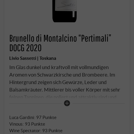
Brunello di Montalcino “Pertimali”
DOCG 2020
Livio Sassetti | Toskana
Im Glas dunkel und kraftvoll mit vollmundigen
Aromen von Schwarzkirsche und Brombeere. Im
Hintergrund zeigen sich Gewürze, Leder und
Balsamkräuter. Mittlerer bis voller Körper mit sehr
feinen Tanninen, die poliert und attraktiv sind und
mit dem Wein verschmelzen. Welch schöne Reinheit
und Finesse!
SUPERIORE.DE
Luca Gardini
:
97 Punkte
Vinous
:
93 Punkte
Wine Spectator
:
93 Punkte