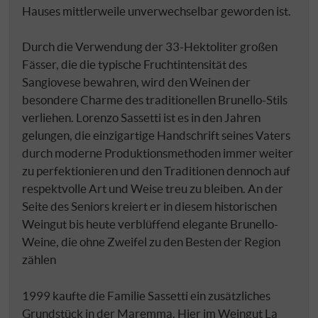
Hauses mittlerweile unverwechselbar geworden ist.
Durch die Verwendung der 33-Hektoliter großen
Fässer, die die typische Fruchtintensität des
Sangiovese bewahren, wird den Weinen der
besondere Charme des traditionellen Brunello-Stils
verliehen. Lorenzo Sassetti ist es in den Jahren
gelungen, die einzigartige Handschrift seines Vaters
durch moderne Produktionsmethoden immer weiter
zu perfektionieren und den Traditionen dennoch auf
respektvolle Art und Weise treu zu bleiben. An der
Seite des Seniors kreiert er in diesem historischen
Weingut bis heute verblüffend elegante Brunello-
Weine, die ohne Zweifel zu den Besten der Region
zählen
1999 kaufte die Familie Sassetti ein zusätzliches
Grundstück in der Maremma. Hier im Weingut La