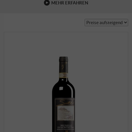
MEHR ERFAHREN
Spitzenproduzenten, die …