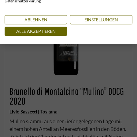
Datenschutzerklärung.
ABLEHNEN
EINSTELLUNGEN
ALLE AKZEPTIEREN
Brunello di Montalcino “Mulino” DOCG
2020
Livio Sassetti | Toskana
Mulino stammt aus einer tiefer gelegenen Lage mit
einem hohen Anteil an Meeresfossilien in den Böden.
Zeigt sich im Glas dunkel und reichhaltig, mit Noten