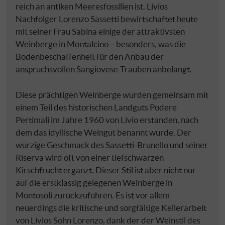
reich an antiken Meeresfossilien ist. Livios
Nachfolger Lorenzo Sassetti bewirtschaftet heute
mit seiner Frau Sabina einige der attraktivsten
Weinberge in Montalcino – besonders, was die
Bodenbeschaffenheit für den Anbau der
anspruchsvollen Sangiovese-Trauben anbelangt.
Diese prächtigen Weinberge wurden gemeinsam mit
einem Teil des historischen Landguts Podere
Pertimali im Jahre 1960 von Livio erstanden, nach
dem das idyllische Weingut benannt wurde. Der
würzige Geschmack des Sassetti-Brunello und seiner
Riserva wird oft von einer tiefschwarzen
Kirschfrucht ergänzt. Dieser Stil ist aber nicht nur
auf die erstklassig gelegenen Weinberge in
Montosoli zurückzuführen. Es ist vor allem
neuerdings die kritische und sorgfältige Kellerarbeit
von Livios Sohn Lorenzo, dank der der Weinstil des