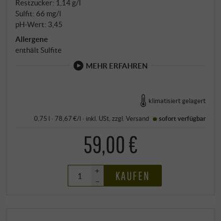
Restzucker: 1,14 g/l
Sulfit: 66 mg/l
pH-Wert: 3,45
Allergene
enthält Sulfite
MEHR ERFAHREN
klimatisiert gelagert
0,75 l · 78,67 €/l
·
inkl. USt
, zzgl.
Versand
sofort verfügbar
59,00 €
+
KAUFEN
–