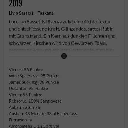
2019
Livio Sassetti | Toskana
Lorenzo Sassettis Riserva zeigt eine dichte Textur
und entschlossene Kraft. Glänzendes, sattes Rubin
mit Granatrand. Ein Kern aus dunklen Früchten und
schwarzen Kirschen wird von Gewürzen, Toast,
gepresster Rose und erdiger Gartenerde umrahmt.
Griffiges, sehr dichtes Tannin, baut sich in vielen
Schichten auf, herzhaft, reife Frucht, im Finale fester
Vinous
:
96 Punkte
Druck und kein bisschen Trockenheit, tolles
Wine Spectator
:
95 Punkte
Potenzial.
SUPERIORE.DE
James Suckling
:
98 Punkte
Decanter
:
95 Punkte
Vinum
:
95 Punkte
Rebsorte: 100% Sangiovese
Anbau: naturnah
Ausbau: 48 Monate 33 hl Eichenfass
Filtration: ja
Alkoholgehalt: 14,50 % vol