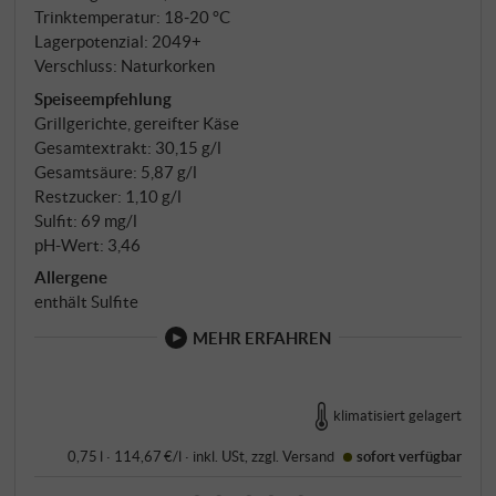
Trinktemperatur: 18‑20 °C
Lagerpotenzial: 2049+
Verschluss: Naturkorken
Speiseempfehlung
Grillgerichte, gereifter Käse
Gesamtextrakt: 30,15 g/l
Gesamtsäure: 5,87 g/l
Restzucker: 1,10 g/l
Sulfit: 69 mg/l
pH-Wert: 3,46
Allergene
enthält Sulfite
MEHR ERFAHREN
klimatisiert gelagert
0,75 l · 114,67 €/l
·
inkl. USt
, zzgl.
Versand
sofort verfügbar