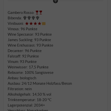
nur 4.000 Flaschen entstehen jährlich aus der
Einzellage "Campo ai Peri". Diese Gran Selezione
Gambero Rosso
:
stammt aus biologisch bewirtschafteten Weinbergen
Bibenda
:
auf 440 Metern Höhe, wo südwestlich exponierte
Vinibuoni
:
Rebstöcke auf den charakteristischen Galestro-
Vinous
:
96 Punkte
Böden über Sandstein wurzeln. Die traditionell
Wine Spectator
:
93 Punkte
dichte Bepflanzung von 9.000 Rebstöcken pro
James Suckling
:
93 Punkte
Hektar und das kühle Höhenklima verleihen dem
Wine Enthusiast
:
93 Punkte
Decanter
:
96 Punkte
Wein seine charakteristische Eleganz und
Falstaff
:
92 Punkte
Komplexität. Die Vinifikation folgt den
Vinum
:
93 Punkte
ursprünglichen Prinzipien des Hauses: Handlese und
Weinwisser
:
17,5 Punkte
sorgfältige Selektion der Trauben, spontane Gärung
Rebsorte: 100% Sangiovese
mit wilden Hefen in Zementtanks über vier Wochen.
Anbau: biologisch
Nach der malolaktischen Gärung reift der Wein 24
Ausbau: 24/12 Monate Holzfass/Beton
Monate in französischen Eichenfässern von 25
Filtration: nein
Alkoholgehalt: 14,50 % vol
Hektolitern, gefolgt von einem weiteren Jahr in
Trinktemperatur: 18‑20 °C
Beton und zwölf Monaten Flaschenreife.
Lagerpotenzial: 2034+
Verschluss: Naturkorken