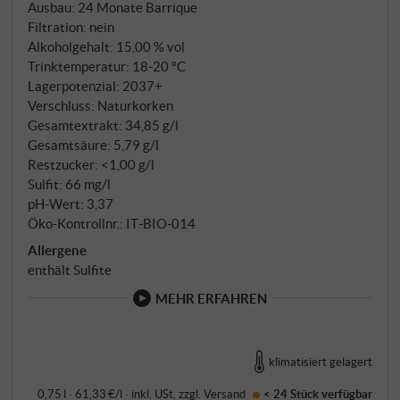
Gutes, wo eine extreme Stockdichte von 9.000
Ausbau: 24 Monate Barrique
Filtration: nein
Reben pro Hektar für natürliche Konkurrenz sorgt
Alkoholgehalt: 15,00 % vol
und jede Pflanze nicht mehr als 500 Gramm Trauben
Trinktemperatur: 18‑20 °C
hervorbringt. Diese Konzentration spiegelt sich auch
Lagerpotenzial: 2037+
in der besonderen Qualität des Jahrgangs wider. Die
Verschluss: Naturkorken
Vinifikation erfolgt nach traditionellen Methoden:
Gesamtextrakt: 34,85 g/l
Spontane Gärung mit wilden Hefen in 500-Liter-
Gesamtsäure: 5,79 g/l
Eichenfässern, die als kleine offene Gärbottiche
Restzucker: <1,00 g/l
Sulfit: 66 mg/l
fungieren und regelmäßige Hand-Pressung
pH-Wert: 3,37
ermöglichen. Nach der Gärung reift der Wein ca. 24
Öko-Kontrollnr.: IT‑BIO‑014
Monate in französischen Barriques, gefolgt von
Allergene
mindestens zwölf Monaten Flaschenreife.
enthält Sulfite
MEHR ERFAHREN
klimatisiert gelagert
0,75 l · 61,33 €/l
·
inkl. USt
, zzgl.
Versand
< 24 Stück
verfügbar