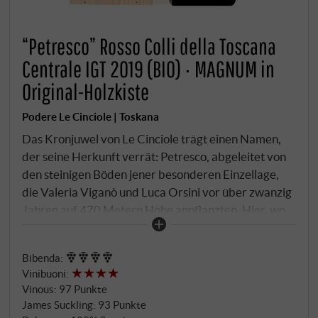
“Petresco” Rosso Colli della Toscana
Centrale IGT 2019 (BIO) · MAGNUM in
Original-Holzkiste
Podere Le Cinciole | Toskana
Das Kronjuwel von Le Cinciole trägt einen Namen,
der seine Herkunft verrät: Petresco, abgeleitet von
den steinigen Böden jener besonderen Einzellage,
die Valeria Viganò und Luca Orsini vor über zwanzig
Jahren auf 470 Metern Höhe anpflanzten. Hier, wo
die Sangiovese-Reben in optimaler Position über
dem Tal von Panzano thronen, entsteht Jahr für Jahr
Bibenda
:
einer der außergewöhnlichsten Supertuscans der
Vinibuoni
:
Region. Der 2019er verkörpert die kompromisslose
Vinous
:
97 Punkte
Philosophie des Hauses: Nur die allerbesten
James Suckling
:
93 Punkte
Trauben, handverlesen und sorgfältig selektiert,