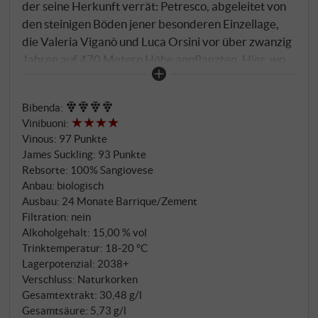
der seine Herkunft verrät: Petresco, abgeleitet von
den steinigen Böden jener besonderen Einzellage,
die Valeria Viganò und Luca Orsini vor über zwanzig
Jahren auf 470 Metern Höhe anpflanzten. Hier, wo
die Sangiovese-Reben in optimaler Position über
dem Tal von Panzano thronen, entsteht Jahr für Jahr
Bibenda
:
einer der außergewöhnlichsten Supertuscans der
Vinibuoni
:
Region. Der 2019er verkörpert die kompromisslose
Vinous
:
97 Punkte
Philosophie des Hauses: Nur die allerbesten
James Suckling
:
93 Punkte
Trauben, handverlesen und sorgfältig selektiert,
Rebsorte: 100% Sangiovese
finden ihren Weg in dieses Meisterwerk. Die
Anbau: biologisch
spontane Gärung in Zementtanks bei maximal 28
Ausbau: 24 Monate Barrique/Zement
Filtration: nein
Grad bewahrt die ursprüngliche Kraft des
Alkoholgehalt: 15,00 % vol
Sangiovese, bevor der Wein seine malolaktische
Trinktemperatur: 18‑20 °C
Gärung in französischen Eichenbarriques vollzieht.
Lagerpotenzial: 2038+
24 Monate ruht der Petresco in einer durchdachten
Verschluss: Naturkorken
Kombination aus großen Fässern und Barriques –
Gesamtextrakt: 30,48 g/l
eine ausgewogene Melange, die dem Wein Tiefe
Gesamtsäure: 5,73 g/l