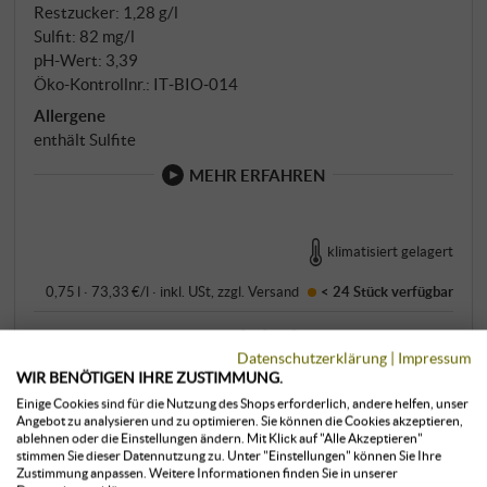
verleiht, ohne seine ursprüngliche Eleganz zu
Restzucker: 1,28 g/l
Sulfit: 82 mg/l
überdecken. Ein weiteres Jahr in Zementbehältern
pH-Wert: 3,39
und mindestens zwölf Monate Flaschenreife
Öko-Kontrollnr.: IT‑BIO‑014
vollenden die Entwicklung dieses
Allergene
außergewöhnlichen Sangiovese.
enthält Sulfite
MEHR ERFAHREN
klimatisiert gelagert
0,75 l · 73,33 €/l
·
inkl. USt
, zzgl.
Versand
< 24 Stück
verfügbar
55,00 €
Datenschutzerklärung
|
Impressum
WIR BENÖTIGEN IHRE ZUSTIMMUNG.
+
Einige Cookies sind für die Nutzung des Shops erforderlich, andere helfen, unser
KAUFEN
Angebot zu analysieren und zu optimieren. Sie können die Cookies akzeptieren,
–
ablehnen oder die Einstellungen ändern. Mit Klick auf "Alle Akzeptieren"
stimmen Sie dieser Datennutzung zu. Unter "Einstellungen" können Sie Ihre
Zustimmung anpassen. Weitere Informationen finden Sie in unserer