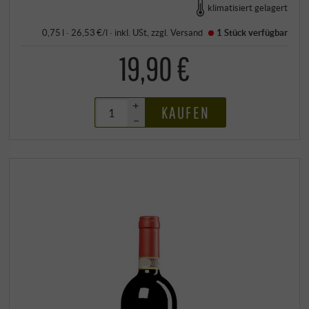
klimatisiert gelagert
0,75 l · 26,53 €/l
·
inkl. USt
, zzgl.
Versand
1 Stück
verfügbar
19,90 €
+
KAUFEN
–