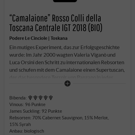
“Camalaione” Rosso Colli della
Toscana Centrale IGT 2018 (BIO)
Podere Le Cinciole | Toskana
Ein mutiges Experiment, das zur Erfolgsgeschichte
wurde: Im Jahr 2000 wagten Valeria Viganò und
Luca Orsini den Schritt zu internationalen Rebsorten
und schufen mit dem Camalaione einen Supertuscan,
der das besondere Terroir von Panzano in jeder
Flasche zum Ausdruck bringt. Diese biologisch
zertifizierte Cuvée aus 70% Cabernet Sauvignon,
Bibenda
:
15% Syrah und 15% Merlot beweist eindrucksvoll
Vinous
:
96 Punkte
die Überzeugung der Orsinis: dass sich das
James Suckling
:
92 Punkte
einzigartige Zusammenspiel aus Boden und Klima in
Rebsorten: 70% Cabernet Sauvignon, 15% Merlot,
jedem Wein zeigt, unabhängig von der Rebsorte. Die
15% Syrah
Trauben stammen aus den ältesten Weinbergen des
Anbau: biologisch