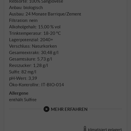
Rebsorte: 100% Sangiovese
finden ihren Weg in dieses Meisterwerk. Die
Anbau: biologisch
spontane Gärung in Zementtanks bei maximal 28
Ausbau: 24 Monate Barrique/Zement
Filtration: nein
Grad bewahrt die ursprüngliche Kraft des
Alkoholgehalt: 15,00 % vol
Sangiovese, bevor der Wein seine malolaktische
Trinktemperatur: 18‑20 °C
Gärung in französischen Eichenbarriques vollzieht.
Lagerpotenzial: 2040+
24 Monate ruht der Petresco in einer durchdachten
Verschluss: Naturkorken
Kombination aus großen Fässern und Barriques –
Gesamtextrakt: 30,48 g/l
eine ausgewogene Melange, die dem Wein Tiefe
Gesamtsäure: 5,73 g/l
verleiht, ohne seine ursprüngliche Eleganz zu
Restzucker: 1,28 g/l
Sulfit: 82 mg/l
überdecken. Ein weiteres Jahr in Zementbehältern
pH-Wert: 3,39
und mindestens zwölf Monate Flaschenreife
Öko-Kontrollnr.: IT‑BIO‑014
vollenden die Entwicklung dieses
Allergene
außergewöhnlichen Sangiovese.
enthält Sulfite
MEHR ERFAHREN
klimatisiert gelagert