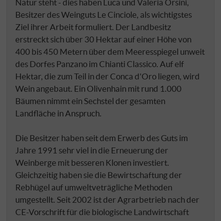
Natur steht - dies haben Luca und Valeria Orsini,
Besitzer des Weinguts Le Cinciole, als wichtigstes
Ziel ihrer Arbeit formuliert. Der Landbesitz
erstreckt sich über 30 Hektar auf einer Höhe von
400 bis 450 Metern über dem Meeresspiegel unweit
des Dorfes Panzano im Chianti Classico. Auf elf
Hektar, die zum Teil in der Conca d'Oro liegen, wird
Wein angebaut. Ein Olivenhain mit rund 1.000
Bäumen nimmt ein Sechstel der gesamten
Landfläche in Anspruch.
Die Besitzer haben seit dem Erwerb des Guts im
Jahre 1991 sehr viel in die Erneuerung der
Weinberge mit besseren Klonen investiert.
Gleichzeitig haben sie die Bewirtschaftung der
Rebhügel auf umweltveträgliche Methoden
umgestellt. Seit 2002 ist der Agrarbetrieb nach der
CE-Vorschrift für die biologische Landwirtschaft