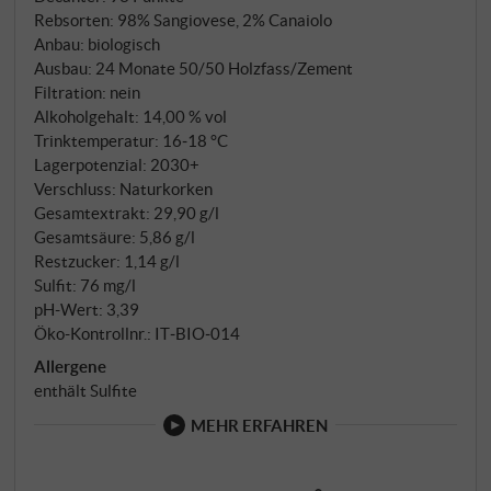
pudrigen und anhaltenden Tanninen. Er hat eine
Rebsorten: 98% Sangiovese, 2% Canaiolo
schöne Energie und lässt vor allem den wahren
Anbau: biologisch
Charme des Sangiovese durchscheinen. In punkto
Ausbau: 24 Monate 50/50 Holzfass/Zement
Filtration: nein
Authentizität jedes Jahr ein echter Überflieger!
Alkoholgehalt: 14,00 % vol
SUPERIORE.DE
Trinktemperatur: 16‑18 °C
Lagerpotenzial: 2030+
Verschluss: Naturkorken
Gesamtextrakt: 29,90 g/l
Gesamtsäure: 5,86 g/l
Restzucker: 1,14 g/l
Sulfit: 76 mg/l
pH-Wert: 3,39
Öko-Kontrollnr.: IT‑BIO‑014
Allergene
enthält Sulfite
MEHR ERFAHREN