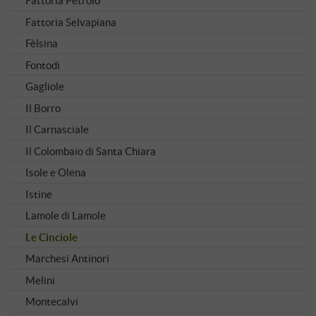
Fattoria Petrolo
Fattoria Selvapiana
Fèlsina
Fontodi
Gagliole
Il Borro
Il Carnasciale
Il Colombaio di Santa Chiara
Isole e Olena
Istine
Lamole di Lamole
Le Cinciole
Marchesi Antinori
Melini
Montecalvi