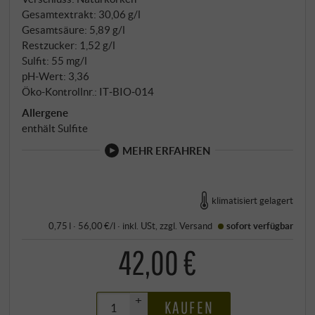
Gesamtextrakt: 30,06 g/l
Gesamtsäure: 5,89 g/l
Restzucker: 1,52 g/l
Sulfit: 55 mg/l
pH-Wert: 3,36
Öko-Kontrollnr.: IT‑BIO‑014
Allergene
enthält Sulfite
MEHR ERFAHREN
klimatisiert gelagert
0,75 l · 56,00 €/l
·
inkl. USt
, zzgl.
Versand
sofort verfügbar
42,00 €
+
KAUFEN
–