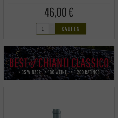
46,00 €
+
KAUFEN
–