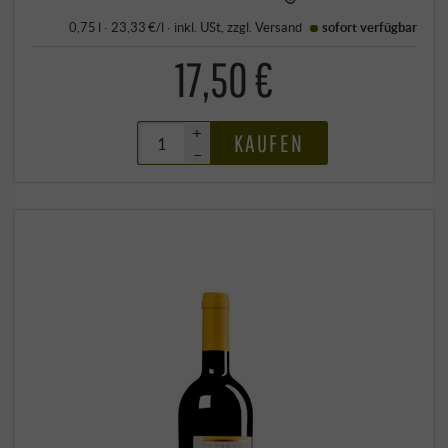
0,75 l · 23,33 €/l
·
inkl. USt
, zzgl.
Versand
sofort verfügbar
17,50 €
+
KAUFEN
–