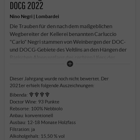
DOCG 2022
Nino Negri | Lombardei
Die Trauben für den nach dem maßgeblichen
Wegbereiter der Kellerei benannten Carluccio
"Carlo" Negri stammen von Weinbergen der DOC-
und DOCG-Gebiete des Veltlins an den Hängen der
Rätischen Alpen entlang des rechten Ufers des
Flusses Adda. Der für die Region weltbekannte
Sfursat entsteht durch die natürliche Trocknung der
Dieser Jahrgang wurde noch nicht bewertet. Der
Trauben, begünstigt durch die kühlen und trockenen
2021er erhielt folgende Auszeichnungen:
Winde aus den Bergen. In der "fruttaio", dem
Bibenda
:
Fruchtschuppen, verlieren sie während dieses
Doctor Wine
:
93 Punkte
Prozesses fast 30% ihres Gewichts. Das Ergebnis ist
Rebsorte: 100% Nebbiolo
daher ein einzigartiger Nebbiolo: reich und intensiv,
Anbau: konventionell
mit dem typischen mineralischen und frischen
Ausbau: 12‑18 Monate Holzfass
Charakter der alpinen Weine.
Filtration: ja
Alkoholgehalt: 15,50 % vol