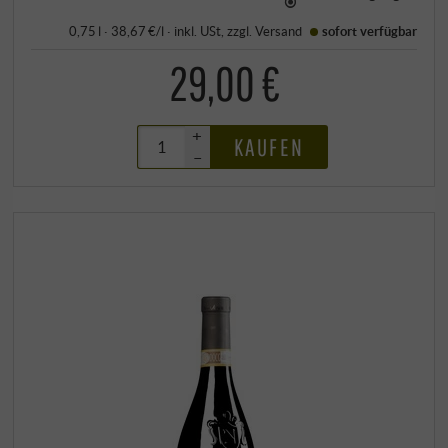
0,75 l · 38,67 €/l
·
inkl. USt
, zzgl.
Versand
sofort verfügbar
29,00 €
+
KAUFEN
–