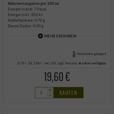
Nährwertangaben pro 100 ml
Energie in kcal: 73 kcal
Energie in kJ: 302 kJ
Kohlenhydrate: 0,70 g
Davon Zucker: 0,20 g
MEHR ERFAHREN
klimatisiert gelagert
0,75 l · 26,13 €/l
·
inkl. USt
, zzgl.
Versand
sofort verfügbar
19,60 €
+
KAUFEN
–