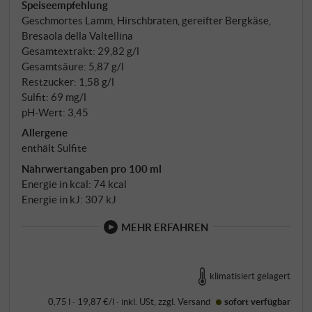
Nebbiolo heißt hier Chiavennasca – der lokale Name
Speiseempfehlung
Geschmortes Lamm, Hirschbraten, gereifter Bergkäse,
für eine Rebsorte, die sich in der Valtellina über
Bresaola della Valtellina
Jahrhunderte eigenständig entwickelt hat.
Gesamtextrakt: 29,82 g/l
Weinberge auf 350 bis 550 Metern, Südexposition,
Gesamtsäure: 5,87 g/l
anstrengende Handlese auf unwirtlichen Terrassen.
Restzucker: 1,58 g/l
Im Keller: Fermentation bei kontrollierten
Sulfit: 69 mg/l
Temperaturen, Reife in kleinen Eichenfässern.
pH-Wert: 3,45
Allergene
enthält Sulfite
Nährwertangaben pro 100 ml
Energie in kcal: 74 kcal
Energie in kJ: 307 kJ
MEHR ERFAHREN
klimatisiert gelagert
0,75 l · 19,87 €/l
·
inkl. USt
, zzgl.
Versand
sofort verfügbar