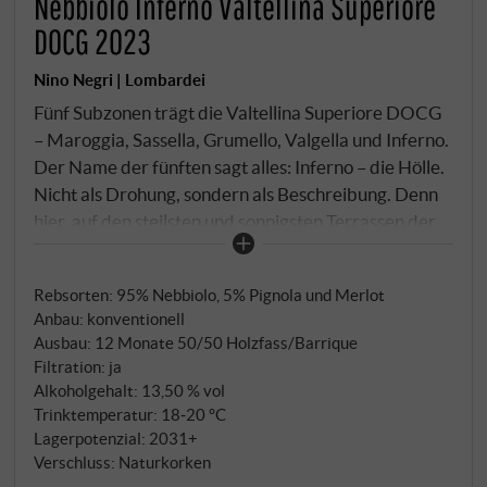
Nebbiolo Inferno Valtellina Superiore
DOCG 2023
Nino Negri | Lombardei
Fünf Subzonen trägt die Valtellina Superiore DOCG
– Maroggia, Sassella, Grumello, Valgella und Inferno.
Der Name der fünften sagt alles: Inferno – die Hölle.
Nicht als Drohung, sondern als Beschreibung. Denn
hier, auf den steilsten und sonnigsten Terrassen der
gesamten Valle, herrscht ein Mikroklima, das in
Norditalien seinesgleichen sucht. Felsnasen aus
Rebsorten: 95% Nebbiolo, 5% Pignola und Merlot
hellem Quarzgestein ragen aus dem Boden,
Anbau: konventionell
reflektieren die Sonnenstrahlen tagsüber und geben
Ausbau: 12 Monate 50/50 Holzfass/Barrique
die gespeicherte Wärme in den kühlen Nächten
Filtration: ja
wieder ab. Die starke Hangneigung lässt das Licht
Alkoholgehalt: 13,50 % vol
senkrecht auf den Boden treffen – maximale
Trinktemperatur: 18‑20 °C
Sonneneinstrahlung, maximale Reife, maximale
Lagerpotenzial: 2031+
Verschluss: Naturkorken
Ausprägung der Polyphenole im Nebbiolo. Apropos: