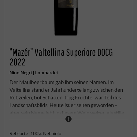
“Mazér” Valtellina Superiore DOCG
2022
Nino Negri | Lombardei
Der Maulbeerbaum gab ihm seinen Namen. Im
Valtellina stand er Jahrhunderte lang zwischen den
Rebzeilen, bot Schatten, trug Früchte, war Teil des
Landschaftsbilds. Heute ist er selten geworden –
aber sein Name lebt in diesem Wein weiter, als stille
Hommage an die alte Berglandwirtschaft dieser
Region. 100% Chiavennasca – der lokale Name für
Rebsorte: 100% Nebbiolo
den Nebbiolo der Valtellina – aus Weinbergen