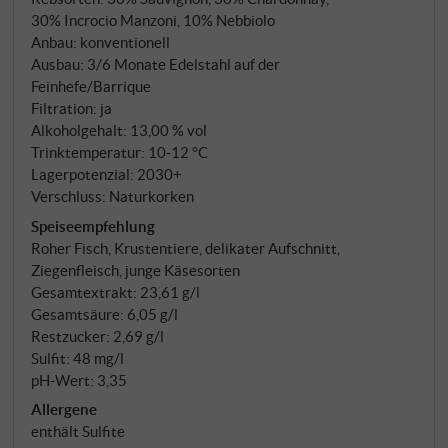
Gelb mit grünlichen Reflexen. Balsamisches,
30% Incrocio Manzoni, 10% Nebbiolo
elegantes, leicht reduktives Bouquet mit Anklängen
Anbau: konventionell
von Apfel, Birne und Gewürzen, zarte Nuancen von
Ausbau: 3/6 Monate Edelstahl auf der
Erdbeeren und Mandelblüten. Tief und reich im
Feinhefe/Barrique
Geschmack, dabei frisch und harmonisch, im langen
Filtration: ja
Finale ein eleganter, sehr angenehmer Bitterton und
Alkoholgehalt: 13,00 % vol
Trinktemperatur: 10‑12 °C
eine frische Säure gepaart mit Mineralität. Nicht nur
Lagerpotenzial: 2030+
für uns ist Ca' Brione einer der größten Weißweine
Verschluss: Naturkorken
Italiens! SUPERIORE.DE
Speiseempfehlung
Roher Fisch, Krustentiere, delikater Aufschnitt,
Ziegenfleisch, junge Käsesorten
Gesamtextrakt: 23,61 g/l
Gesamtsäure: 6,05 g/l
Restzucker: 2,69 g/l
Sulfit: 48 mg/l
pH-Wert: 3,35
Allergene
enthält Sulfite