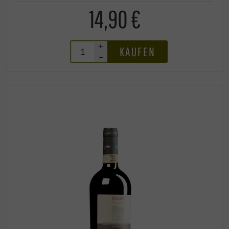
14,90 €
+
KAUFEN
–