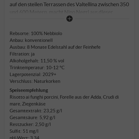
auf den steilen Terrassen des Valtellina zwischen 350
und 600 Metern, macht Nino Negri aus dieser
Rebsorte einen Weißwein. Blanc de Noir – von einer
Tiefe und Eigenständigkeit, die zeigt, was Nebbiolo
Rebsorte: 100% Nebbiolo
kann, wenn man ihm die Farbe wegnimmt und die
Anbau: konventionell
Mineralität reden lässt. Das Geheimnis liegt im
Ausbau: 8 Monate Edelstahl auf der Feinhefe
Boden. Die geologische Vielfalt der Alpi Retiche
Filtration: ja
entstand aus dem Aufeinanderprallen der
Alkoholgehalt: 11,50 % vol
afrikanischen und der europäischen
Trinktemperatur: 10‑12 °C
Kontinentalplatte – ein Zusammenstoß, der die
Lagerpotenzial: 2029+
Verschluss: Naturkorken
Alpen formte und dabei Gesteine von
außergewöhnlicher Mineralität hinterließ. Diese
Speiseempfehlung
Risotto ai funghi porcini, Forelle aus der Adda, Crudi di
Böden geben dem Nebbiolo Bianco seinen
mare, Ziegenkäse
unverwechselbaren Charakter: elegant, mineralisch,
Gesamtextrakt: 23,25 g/l
von einer Komplexität, die für einen Weißwein
Gesamtsäure: 5,92 g/l
dieser Region überraschend ist.
Restzucker: 2,50 g/l
Sulfit: 51 mg/l
pH-Wert: 3,34