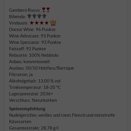
aufliegende flache Bodenschicht besteht aus Lehm
Gambero Rosso
:
und Sand und liegt auf brüchigem, metamorphem
Bibenda
:
Gestein, in das die Wurzeln eindringen können. Der
Vinibuoni
:
unverwechselbar elegante und mineralische
Doctor Wine
:
96 Punkte
Charakter des Terroirs kommt somit in diesem
Wine Advocate
:
93 Punkte
Nebbiolo besonders stark zum Ausdruck.
Wine Spectator
:
93 Punkte
Falstaff
:
92 Punkte
Rebsorte: 100% Nebbiolo
Anbau: konventionell
Ausbau: 50/50 Holzfass/Barrique
Filtration: ja
Alkoholgehalt: 13,00 % vol
Trinktemperatur: 18‑20 °C
Lagerpotenzial: 2036+
Verschluss: Naturkorken
Speiseempfehlung
Nudelgerichte, weißes und rotes Fleisch und mittelreife
Käsesorten
Gesamtextrakt: 28,78 g/l