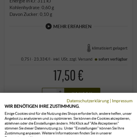
Energie in kJ: 311 kJ
Kohlenhydrate: 0,60 g
Davon Zucker: 0,10 g
MEHR ERFAHREN
klimatisiert gelagert
0,75 l · 23,33 €/l
·
inkl. USt
, zzgl.
Versand
sofort verfügbar
17,50 €
+
KAUFEN
–
Datenschutzerklärung
|
Impressum
WIR BENÖTIGEN IHRE ZUSTIMMUNG.
Einige Cookies sind für die Nutzung des Shops erforderlich, andere helfen, unser
Angebot zu analysieren und zu optimieren. Sie können die Cookies akzeptieren,
ablehnen oder die Einstellungen ändern. Mit Klick auf "Alle Akzeptieren"
stimmen Sie dieser Datennutzung zu. Unter "Einstellungen" können Sie Ihre
Zustimmung anpassen. Weitere Informationen finden Sie in unserer