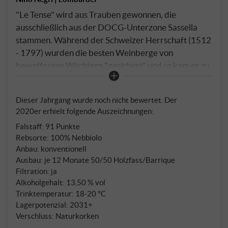
"Le Tense" wird aus Trauben gewonnen, die
ausschließlich aus der DOCG-Unterzone Sassella
stammen. Während der Schweizer Herrschaft (1512
- 1797) wurden die besten Weinberge von
bewaffneten Wächtern "gesichert" und so kam er zu
seinem Namen. Sie wurden so zu den wohl
berühmtesten Weinbergen der Appellation. Die
Dieser Jahrgang wurde noch nicht bewertet. Der
Auswahl der Rebstöcke bringt einen Wein hervor,
2020er erhielt folgende Auszeichnungen:
der den Charakter des Bodens zum Ausdruck bringt:
Falstaff
:
91 Punkte
alte Steine und Felsen, die das Terroir von Sassella
Rebsorte: 100% Nebbiolo
darstellen. Nebbiolo aus Sassella bringt elegante
Anbau: konventionell
Aromen und zarte, harmonische Geschmacksnoten
Ausbau: je 12 Monate 50/50 Holzfass/Barrique
hervor, die typisch für die alpinen Roten des
Filtration: ja
Valtellina sind.
Alkoholgehalt: 13,50 % vol
Trinktemperatur: 18‑20 °C
Lagerpotenzial: 2031+
Verschluss: Naturkorken