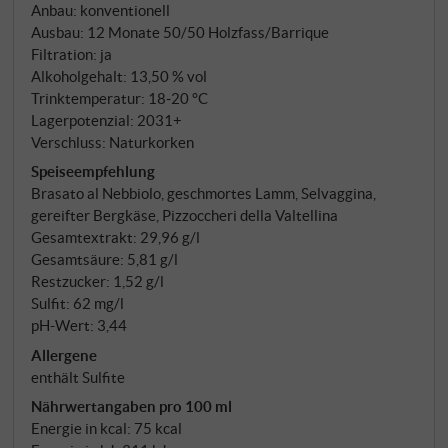
Anbau: konventionell
verschiedener Subzonen. Was den Mazér von den
Ausbau: 12 Monate 50/50 Holzfass/Barrique
klassischen Zonentypologien unterscheidet, ist ein
Filtration: ja
kleines Detail mit großer Wirkung: Ein kleiner Anteil
Alkoholgehalt: 13,50 % vol
der Trauben wird einige Tage getrocknet. Der
Trinktemperatur: 18‑20 °C
konzentrierte Most dieser angetrockneten Beeren
Lagerpotenzial: 2031+
Verschluss: Naturkorken
wird dem Hauptwein zugefügt – ein Hauch des
Sforzato-Prinzips (appassimento), genug um die
Speiseempfehlung
Brasato al Nebbiolo, geschmortes Lamm, Selvaggina,
Tannine zu mildern und dunkle Fruchtnoten tiefer ins
gereifter Bergkäse, Pizzoccheri della Valtellina
Bouquet zu weben. Das Ergebnis ist ein Valtellina
Gesamtextrakt: 29,96 g/l
Superiore mit der Frische und Reinheit der Berge –
Gesamtsäure: 5,81 g/l
und einer samtigen Zugänglichkeit, die ihn früher
Restzucker: 1,52 g/l
genießbar macht.
Sulfit: 62 mg/l
pH-Wert: 3,44
Allergene
enthält Sulfite
Nährwertangaben pro 100 ml
Energie in kcal: 75 kcal