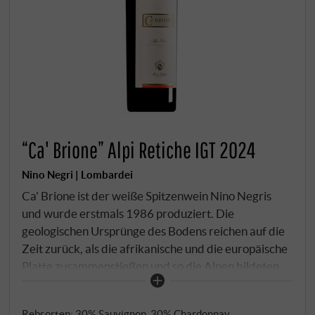
“Ca' Brione” Alpi Retiche IGT 2024
Nino Negri | Lombardei
Ca' Brione ist der weiße Spitzenwein Nino Negris
und wurde erstmals 1986 produziert. Die
geologischen Ursprünge des Bodens reichen auf die
Zeit zurück, als die afrikanische und die europäische
Platte zusammenstießen und so die Alpen bildeten.
Die Gesteinsvielfalt, die dadurch entstanden ist,
verleiht dem Wein Mineralität und Eleganz. Frisches
Rebsorten: 30% Sauvignon, 30% Chardonnay,