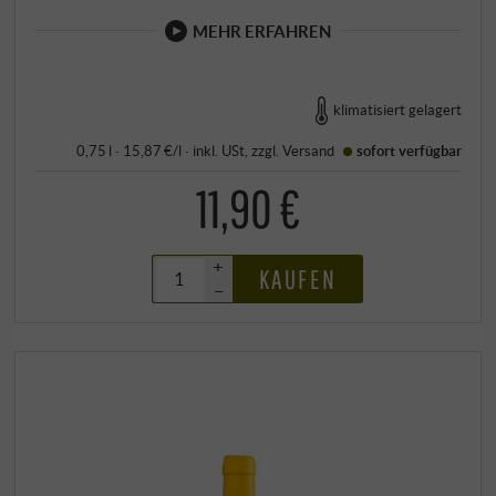
MEHR ERFAHREN
klimatisiert gelagert
0,75 l · 15,87 €/l
·
inkl. USt
, zzgl.
Versand
sofort verfügbar
11,90 €
+
KAUFEN
–