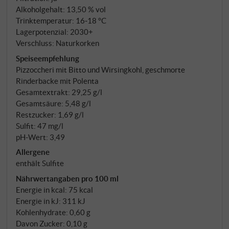
ist eine Cuvée aus 90% Chiavennasca – dem lokalen
Alkoholgehalt: 13,50 % vol
Namen des Nebbiolo – und 10% Merlot, dessen
Trinktemperatur: 16‑18 °C
Terrassen-Früchte die alpine Strenge sanft einhegen.
Lagerpotenzial: 2030+
Verschluss: Naturkorken
Die Trauben stammen aus süd- bis
südostexponierten Steillagen auf 350–500 Metern,
Speiseempfehlung
Pizzoccheri mit Bitto und Wirsingkohl, geschmorte
auf sandigen Kalkböden hinter Trockensteinmauern,
Rinderbacke mit Polenta
von Hand gelesen wie seit jeher. Zehn Tage
Gesamtextrakt: 29,25 g/l
Mazeration in Stahl, anschließend 18 Monate in
Gesamtsäure: 5,48 g/l
großen slavonischen und französischen
Restzucker: 1,69 g/l
Eichenfässern.
Sulfit: 47 mg/l
pH-Wert: 3,49
Allergene
enthält Sulfite
Nährwertangaben pro 100 ml
Energie in kcal: 75 kcal
Energie in kJ: 311 kJ
Kohlenhydrate: 0,60 g
Davon Zucker: 0,10 g