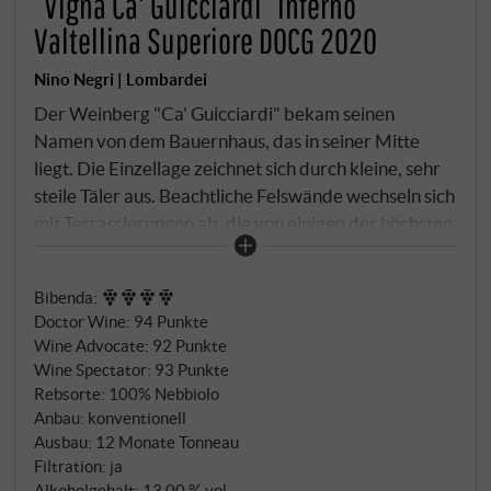
“Vigna Ca' Guicciardi” Inferno
Valtellina Superiore DOCG 2020
Nino Negri | Lombardei
Der Weinberg "Ca' Guicciardi" bekam seinen
Namen von dem Bauernhaus, das in seiner Mitte
liegt. Die Einzellage zeichnet sich durch kleine, sehr
steile Täler aus. Beachtliche Felswände wechseln sich
mit Terrassierungen ab, die von einigen der höchsten
Trockenmauern des Veltlins getragen werden. Die
besondere Farbe des Gesteins, das zu einem
Bibenda
:
quarzähnlichen Weiß tendiert, verstärkt die Kraft
Doctor Wine
:
94 Punkte
der Sonne erheblich und führt hier zu höheren
Wine Advocate
:
92 Punkte
Temperaturen und mehr Licht als in anderen Teilen
Wine Spectator
:
93 Punkte
des Tals.
Rebsorte: 100% Nebbiolo
Anbau: konventionell
Ausbau: 12 Monate Tonneau
Filtration: ja
Alkoholgehalt: 13,00 % vol