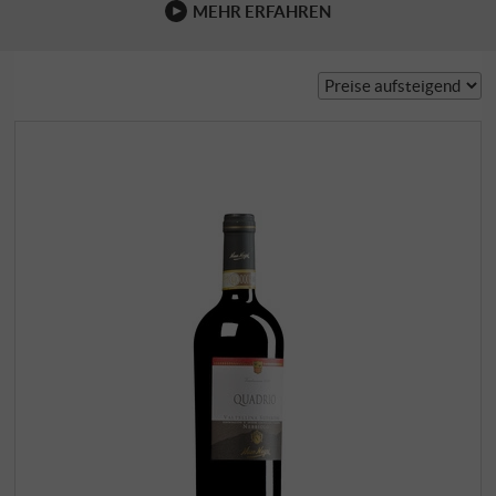
MEHR ERFAHREN
jedoch Ninos Sohn …