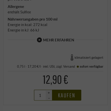
Allergene
enthält Sulfite
Nährwertangaben pro 100 ml
Energie in kcal: 272 kcal
Energie in kJ: 66 kJ
MEHR ERFAHREN
klimatisiert gelagert
0,75 l · 17,20 €/l
·
inkl. USt
, zzgl.
Versand
sofort verfügbar
12,90 €
+
KAUFEN
–