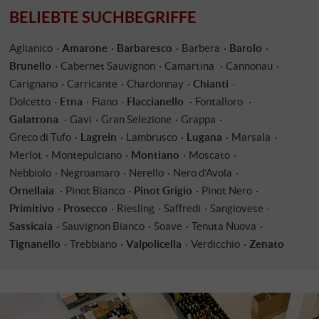
BELIEBTE SUCHBEGRIFFE
Aglianico
Amarone
Barbaresco
Barbera
Barolo
Brunello
Cabernet Sauvignon
Camartina
Cannonau
Carignano
Carricante
Chardonnay
Chianti
Dolcetto
Etna
Fiano
Flaccianello
Fontalloro
Galatrona
Gavi
Gran Selezione
Grappa
Greco di Tufo
Lagrein
Lambrusco
Lugana
Marsala
Merlot
Montepulciano
Montiano
Moscato
Nebbiolo
Negroamaro
Nerello
Nero d’Avola
Ornellaia
Pinot Bianco
Pinot Grigio
Pinot Nero
Primitivo
Prosecco
Riesling
Saffredi
Sangiovese
Sassicaia
Sauvignon Bianco
Soave
Tenuta Nuova
Tignanello
Trebbiano
Valpolicella
Verdicchio
Zenato