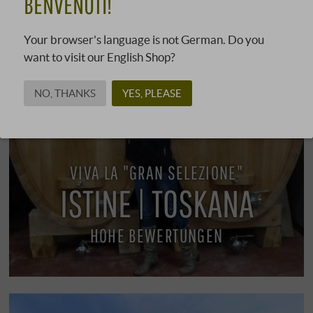
BENVENUTI!
Your browser's language is not German. Do you
want to visit our English Shop?
NO, THANKS
YES, PLEASE
VIVA LA "GRAN SELEZIONE"
ISTINE | TOSKANA
HOHE BEWERTUNGEN