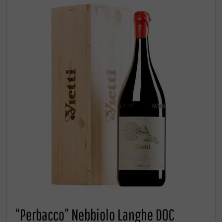
“Perbacco” Nebbiolo Langhe DOC