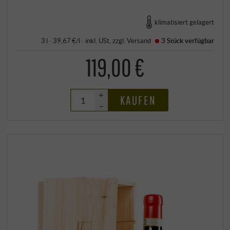
klimatisiert gelagert
3 l · 39,67 €/l
·
inkl. USt
, zzgl.
Versand
3 Stück
verfügbar
119,00 €
+
KAUFEN
–