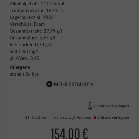
Alkoholgehalt: 14,00 % vol
Trinktemperatur: 18‑20 °C
Lagerpotenzial: 2036+
Verschluss: Diam
Gesamtextrakt: 29,79 g/l
Gesamtsäure: 5,97 g/l
Restzucker: 0,74 g/l
Sulfit: 80 mg/l
pH-Wert: 3,45
Allergene
enthält Sulfite
MEHR ERFAHREN
klimatisiert gelagert
3 l · 51,33 €/l
·
inkl. USt
, zzgl.
Versand
2 Stück
verfügbar
154,00 €