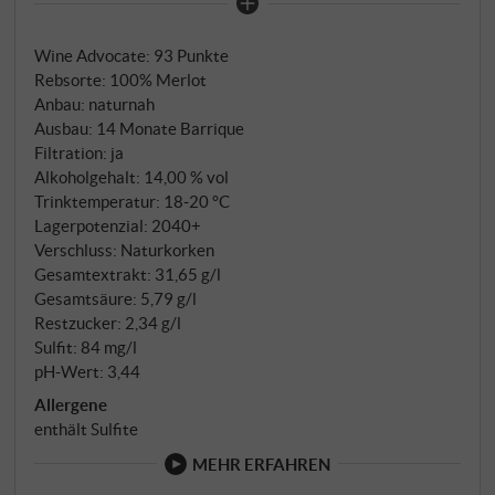
sandigen Böden mit hohem Kalkgehalt, unweit des
Lago Arancio. Im Glas tiefes Rubinrot mit purpurnem
Wine Advocate
:
93 Punkte
Saum. Die Nase öffnet sich kraftvoll und einladend:
Rebsorte: 100% Merlot
Schwarzkirsche, Pflaume, Cassis und Heidelbeere,
Anbau: naturnah
begleitet von Kakao, Tabak, frischem Leder und
Ausbau: 14 Monate Barrique
einer dezenten Kräuterwürze. Am Gaumen zeigt
Filtration: ja
sich Sito dell'Ulmo zugleich vollmundig und elegant:
Alkoholgehalt: 14,00 % vol
dicht, mit geschliffenen Tanninen, frischer Säure und
Trinktemperatur: 18‑20 °C
Lagerpotenzial: 2040+
einem langen, seidigen Nachhall. Die Integration des
Verschluss: Naturkorken
Holzes ist fein abgestimmt, die Frucht bleibt stets im
Gesamtextrakt: 31,65 g/l
Vordergrund. Ein sizilianischer Merlot mit Format,
Gesamtsäure: 5,79 g/l
Herkunft und Tiefgang. SUPERIORE.DE
Restzucker: 2,34 g/l
Sulfit: 84 mg/l
pH-Wert: 3,44
Allergene
enthält Sulfite
MEHR ERFAHREN