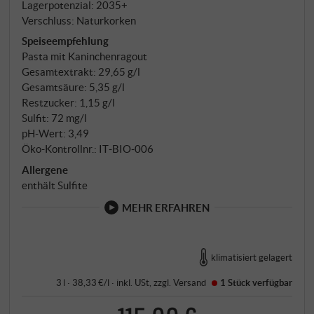
Lagerpotenzial: 2035+
Verschluss: Naturkorken
Speiseempfehlung
Pasta mit Kaninchenragout
Gesamtextrakt: 29,65 g/l
Gesamtsäure: 5,35 g/l
Restzucker: 1,15 g/l
Sulfit: 72 mg/l
pH-Wert: 3,49
Öko-Kontrollnr.: IT‑BIO‑006
Allergene
enthält Sulfite
MEHR ERFAHREN
klimatisiert gelagert
3 l · 38,33 €/l
·
inkl. USt
, zzgl.
Versand
1 Stück
verfügbar