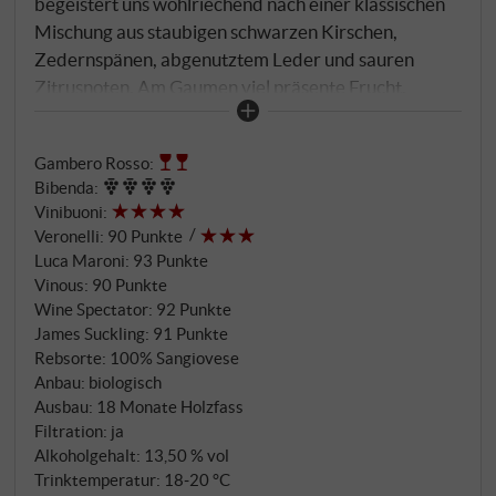
begeistert uns wohlriechend nach einer klassischen
Mischung aus staubigen schwarzen Kirschen,
Zedernspänen, abgenutztem Leder und sauren
Zitrusnoten. Am Gaumen viel präsente Frucht,
weiche Textur und eine kühle Note, mit pikanten
roten Früchten und Zederngewürz, die von einer
Gambero Rosso
:
lebendigen Säure begleitet werden. Feiner, süßer
Bibenda
:
Schmelz im langen Nachhall. Ein schon jung
Vinibuoni
:
trinkreifer, authentischer und angenehm eleganter
Veronelli
:
90 Punkte
Bio-Wein aus dem Herzen des Montepulciano-
Luca Maroni
:
93 Punkte
Gebietes. SUPERIORE.DE
Vinous
:
90 Punkte
Wine Spectator
:
92 Punkte
James Suckling
:
91 Punkte
Rebsorte: 100% Sangiovese
Anbau: biologisch
Ausbau: 18 Monate Holzfass
Filtration: ja
Alkoholgehalt: 13,50 % vol
Trinktemperatur: 18‑20 °C