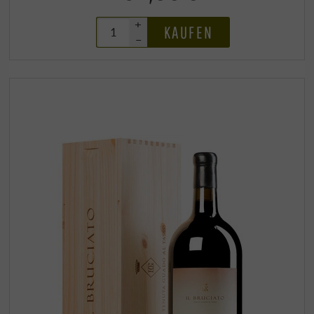
+
KAUFEN
–