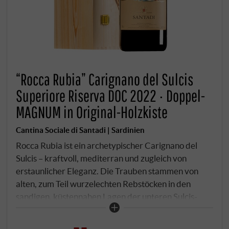
“Rocca Rubia” Carignano del Sulcis
Superiore Riserva DOC 2022 · Doppel-
MAGNUM in Original-Holzkiste
Cantina Sociale di Santadi | Sardinien
Rocca Rubia ist ein archetypischer Carignano del
Sulcis – kraftvoll, mediterran und zugleich von
erstaunlicher Eleganz. Die Trauben stammen von
alten, zum Teil wurzelechten Rebstöcken in den
sandigen, küstennahen Lagen der unteren Sulcis-
Region im Südwesten Sardiniens. Die Gärung
erfolgte temperaturkontrolliert in Edelstahltanks,