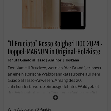
“Il Bruciato” Rosso Bolgheri DOC 2024 ·
Doppel-MAGNUM in Original-Holzkiste
Tenuta Guado al Tasso | Antinori | Toskana
Der Name Il Bruciato, wörtlich "der Brand", erinnert
an eine historische Waldbrandkatastrophe auf dem
Guado al Tasso-Anwesen: Anfang des 20.
Jahrhunderts wurde ein ausgedehntes Waldgebiet
des Weinguts durch ein Feuer vollständig zerstört.
Seitdem erzählt der Wein auf poetische Weise von
diesem Ereignis – und vom Wiederaufbau, der
Wine Advocate
:
90 Punkte