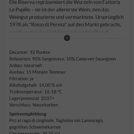
Die Riserva repräsentiert die Wurzeln von Fattoria
Le Pupille – sie ist der allererste Wein, den das
Weingut produzierte und vermarktete. Ursprünglich
1978 als "Rosso di Pereta" auf den Markt gebracht,
wurde er mit der Etablierung des Morellino di
Scansano-Disziplinars zum Fundament eines
Terroirs, das Elisabetta Geppetti mit Leidenschaft
Decanter
:
92 Punkte
und Vision zur internationalen Anerkennung führte.
Rebsorten: 90% Sangiovese, 10% Cabernet Sauvignon
Als erste Frau an der Spitze des Consorzio Morellino
Anbau: naturnah
di Scansano prägte sie nicht nur die Denomination,
Ausbau: 15 Monate Tonneau
sondern die gesamte Maremma-Weinkultur.
Filtration: ja
Sangiovese (90%) mit Cabernet Sauvignon (10%) von
Alkoholgehalt: 14,00 % vol
den Weinbergen La Carla, Maiano, Bozzino und
Trinktemperatur: 16‑18 °C
Lagerpotenzial: 2037+
Vecchie Pupille auf 50 bis 250 Metern Höhe. Die
Verschluss: Naturkorken
Böden wechseln von tonig-schluffigen zu sandigen
Speiseempfehlung
Lehm-Strukturen mit präsenter Kalkmergel-
Pici al ragù di cinghiale, Tagliolini mit Lammragù,
Komponente. Nach 25 bis 30 Tagen Mazeration bei
gegrilltes Schweinekarree
26 Grad reift der Wein zwölf Monate in
Gesamtextrakt: 30,25 g/l