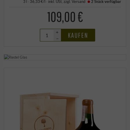
3 l · 36,33 €/l
·
inkl. USt
, zzgl.
Versand
2 Stück
verfügbar
109,00 €
+
KAUFEN
–