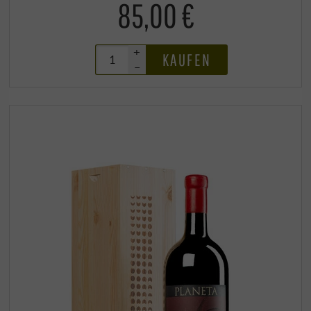
85,00 €
+
KAUFEN
–