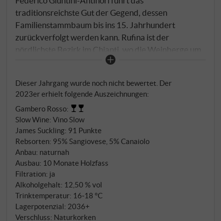
Federico Giuntini-Antinori führt das
traditionsreichste Gut der Gegend, dessen
Familienstammbaum bis ins 15. Jahrhundert
zurückverfolgt werden kann. Rufina ist der
nördlichste Bezirk im Chianti, wo die Weinberge um
die Villa di Selvapiana und in den Lagen von San
Martino a Quona, Pian de' Marroni und Cerbognole
Dieser Jahrgang wurde noch nicht bewertet. Der
gedeihen. Hauptsächlich Sangiovese mit kleinen
2023er erhielt folgende Auszeichnungen:
Zusätzen von Canaiolo, Colorino und Malvasia Nera
Gambero Rosso
:
werden zwischen Ende September und Anfang
Slow Wine
:
Vino Slow
Oktober teils von Hand gelesen. Die spontane
James Suckling
:
91 Punkte
Gärung erfolgt in Stahltanks bei 28-30°C mit 25-
Rebsorten: 95% Sangiovese, 5% Canaiolo
tägiger Mazeration, die Reife dauert 12 Monate in
Anbau: naturnah
25-hl-Fässern aus französischer Eiche und
Ausbau: 10 Monate Holzfass
Betonbehältern.
Filtration: ja
Alkoholgehalt: 12,50 % vol
Trinktemperatur: 16‑18 °C
Lagerpotenzial: 2036+
Verschluss: Naturkorken