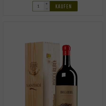
+
KAUFEN
–