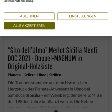
Datenschutzerklärung.
ABLEHNEN
EINSTELLUNGEN
ALLE AKZEPTIEREN
“Sito dell’Ulmo” Merlot Sicilia Menfi
DOC 2021 · Doppel-MAGNUM in
Original-Holzkiste
Planeta | Kellerei Ulmo | Sizilien
Die Trauben stammen aus dem historischen
Herzstück des Planeta-Anwesens in Ulmo bei
Sambuca di Sicilia – ein Weinberg, der bereits Mitte
der 1980er-Jahre bepflanzt wurde. Die Reben
wurzeln auf rund 250 Metern Höhe in lehmig-