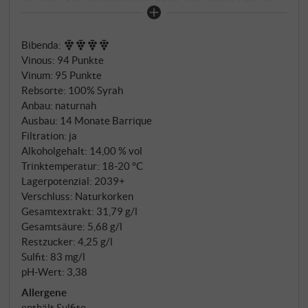
Diego Planeta erkannte früh, dass Syrah auf dieser
Insel mehr als nur eine internationale Sorte sein
Bibenda
:
könnte: eine Hymne an das mediterrane Licht, an
Vinous
:
94 Punkte
trockene Hitze und kargen Boden, der die Rebe zum
Vinum
:
95 Punkte
Kämpfen zwingt. Die Mikrofauna hier ist extrem
Rebsorte: 100% Syrah
aktiv, die Reben müssen sich ihr Wasser erobern –
Anbau: naturnah
und liefern dafür Trauben von außergewöhnlicher
Ausbau: 14 Monate Barrique
Reife und Konzentration.
Filtration: ja
Alkoholgehalt: 14,00 % vol
Trinktemperatur: 18‑20 °C
Lagerpotenzial: 2039+
Verschluss: Naturkorken
Gesamtextrakt: 31,79 g/l
Gesamtsäure: 5,68 g/l
Restzucker: 4,25 g/l
Sulfit: 83 mg/l
pH-Wert: 3,38
Allergene
enthält Sulfite