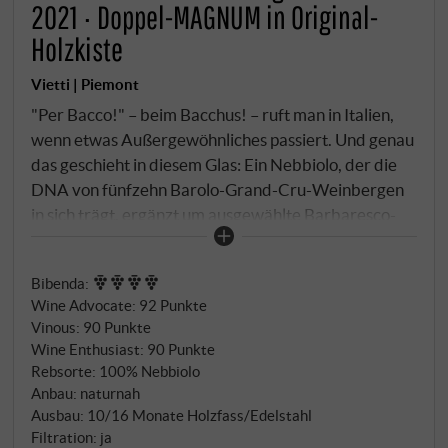
2021 · Doppel-MAGNUM in Original-
Holzkiste
Vietti | Piemont
"Per Bacco!" – beim Bacchus! – ruft man in Italien,
wenn etwas Außergewöhnliches passiert. Und genau
das geschieht in diesem Glas: Ein Nebbiolo, der die
DNA von fünfzehn Barolo-Grand-Cru-Weinbergen
in sich trägt, ergänzt um ausgewählte Barbaresco-
Parzellen, vinifiziert wie ein großer Barolo – aber
zugänglich, lebendig, bezahlbar. Jede Einzellage
Bibenda
:
wird separat ausgebaut, zwei Jahre in großen
Wine Advocate
:
92 Punkte
Eichenfässern gereift, dann zur Assemblage
Vinous
:
90 Punkte
selektiert.
Wine Enthusiast
:
90 Punkte
Rebsorte: 100% Nebbiolo
Anbau: naturnah
Ausbau: 10/16 Monate Holzfass/Edelstahl
Filtration: ja