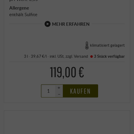
Allergene
enthält Sulfite
MEHR ERFAHREN
klimatisiert gelagert
3 l · 39,67 €/l
·
inkl. USt
, zzgl.
Versand
3 Stück
verfügbar
119,00 €
+
KAUFEN
–