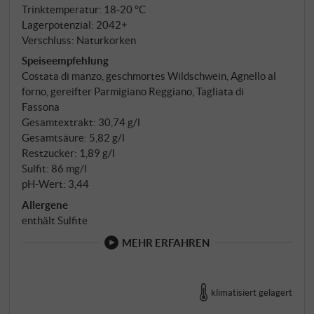
Trinktemperatur: 18‑20 °C
September. Ausbau im Holz für einen Wein, der für
Lagerpotenzial: 2042+
langes Altern gemacht ist.
Verschluss: Naturkorken
Speiseempfehlung
Costata di manzo, geschmortes Wildschwein, Agnello al
forno, gereifter Parmigiano Reggiano, Tagliata di
Fassona
Gesamtextrakt: 30,74 g/l
Gesamtsäure: 5,82 g/l
Restzucker: 1,89 g/l
Sulfit: 86 mg/l
pH-Wert: 3,44
Allergene
enthält Sulfite
MEHR ERFAHREN
klimatisiert gelagert