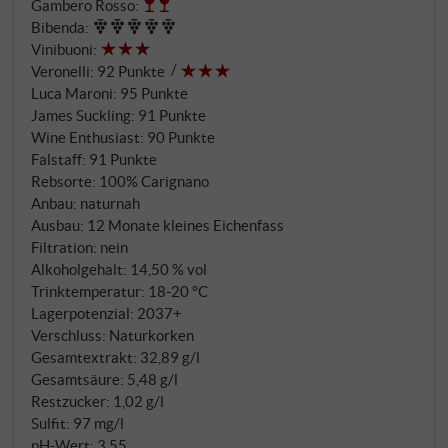
Gambero Rosso
:
der Ausbau über rund 10 Monate in Barriques aus
Bibenda
:
französischer Eiche mit einer gelungenen Balance
Vinibuoni
:
aus Holzprägung und Fruchtausdruck.
Veronelli
:
92 Punkte
Luca Maroni
:
95 Punkte
James Suckling
:
91 Punkte
Wine Enthusiast
:
90 Punkte
Falstaff
:
91 Punkte
Rebsorte: 100% Carignano
Anbau: naturnah
Ausbau: 12 Monate kleines Eichenfass
Filtration: nein
Alkoholgehalt: 14,50 % vol
Trinktemperatur: 18‑20 °C
Lagerpotenzial: 2037+
Verschluss: Naturkorken
Gesamtextrakt: 32,89 g/l
Gesamtsäure: 5,48 g/l
Restzucker: 1,02 g/l
Sulfit: 97 mg/l
pH-Wert: 3,55