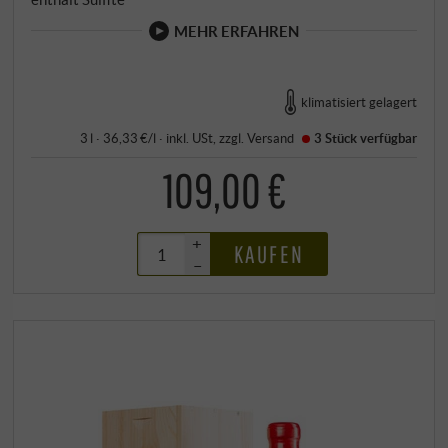
MEHR ERFAHREN
klimatisiert gelagert
3 l · 36,33 €/l
·
inkl. USt
, zzgl.
Versand
3 Stück
verfügbar
109,00 €
+
KAUFEN
–