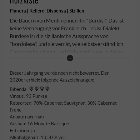
Planeta | Kellerei Dispensa | Sizilien
Die Bauern von Menfi nennen ihn "Burdisi". Das ist
keine Verbeugung vor Frankreich – es ist Dialekt.
Burdese ist die sizilianische Aussprache von
"bordolese", und sie verrät, wie selbstverständlich
Cabernet Sauvignon und Cabernet Franc in dieser
Landschaft im Südwesten Siziliens angekommen
sind. Nicht als Importware, sondern als Teil des
Dieser Jahrgang wurde noch nicht bewertet. Der
lokalen Vokabulars. Planeta hat den Namen
2020er erhielt folgende Auszeichnungen:
übernommen – und daraus einen der
Bibenda
:
eigenständigsten Rotweine der Insel gemacht. Die
Vinous
:
93 Punkte
Reben stehen auf dem Gut Dispensa bei Menfi, auf
Rebsorten: 70% Cabernet Sauvignon, 30% Cabernet
bis zu 430 Metern, in kalkhaltigen, tiefgründigen
Franc
Böden von mittlerer Textur. Eine Lage, die den
Anbau: naturnah
Cabernets die nötige Kühle gibt, um ihre
Ausbau: 16 Monate Barrique
aromatische Präzision zu behalten. Limitierte
Filtration: ja
Alkoholgehalt: 13,50 % vol
Menge, ausgewählte Parzellen, Ernte Mitte bis Ende