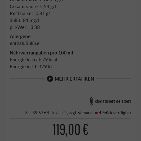
slawonischen Eichenfässern von 20 bis 40 Hektoliter
Gesamtsäure: 5,54 g/l
Fassungsvermögen.
Restzucker: 0,81 g/l
Sulfit: 81 mg/l
pH-Wert: 3,38
Allergene
enthält Sulfite
Nährwertangaben pro 100 ml
Energie in kcal: 79 kcal
Energie in kJ: 329 kJ
MEHR ERFAHREN
klimatisiert gelagert
3 l · 39,67 €/l
·
inkl. USt
, zzgl.
Versand
4 Stück
verfügbar
119,00 €