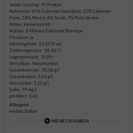
zugleich Sinnbild für Ausdauer, Identität und die
James Suckling
:
93 Punkte
Verbindung von Landschaft und Wein ist. Seit dem
Rebsorten: 45% Cabernet Sauvignon, 22% Cabernet
Debütjahrgang 2002 verfolgt Guado al Tasso mit ihm
Franc, 18% Merlot, 8% Syrah, 7% Petit Verdot
die Idee eines zugänglichen, aber dennoch
Anbau: konventionell
herkunfts- und terroirtreuen Bolgheri-Rotweins. Die
Ausbau: 8 Monate Edelstahl/Barrique
Reben wachsen in unmittelbarer Nachbarschaft zum
Filtration: ja
Alkoholgehalt: 13,50 % vol
Bolgheri Superiore, der Ausbau erfolgt mit Präzision
Trinktemperatur: 18‑20 °C
und dem Blick für Balance.
Lagerpotenzial: 2038+
Verschluss: Naturkorken
Gesamtextrakt: 30,38 g/l
Gesamtsäure: 5,61 g/l
Restzucker: 1,22 g/l
Sulfit: 79 mg/l
pH-Wert: 3,41
Allergene
enthält Sulfite
MEHR ERFAHREN