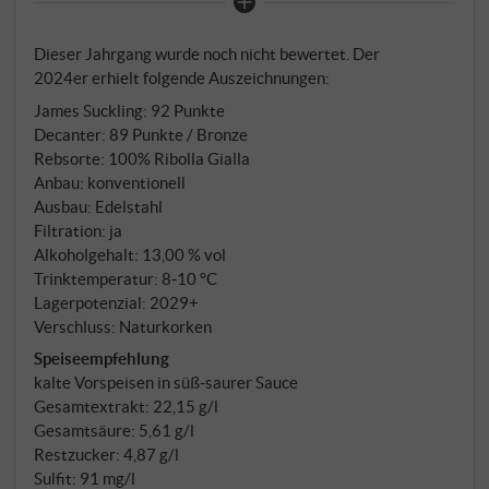
verleiht. Leuchtend strohgelb mit grünlichen
Reflexen. Das Bouquet ist fein und ausdrucksvoll:
Dieser Jahrgang wurde noch nicht bewertet. Der
Zitronenzeste, weißer Pfirsich, Blütenhonig, Birne
2024er erhielt folgende Auszeichnungen:
und ein Hauch Kräuterwürze. Am Gaumen schlank,
James Suckling
:
92 Punkte
aber charaktervoll, mit lebendiger Säure, zarter
Decanter
:
89 Punkte / Bronze
Frucht und einem klaren, leicht salzigen Ausklang.
Rebsorte: 100% Ribolla Gialla
Ein frischer, feingliedriger Weißwein mit regionalem
Anbau: konventionell
Profil – ideal zur leichten Sommerküche.
Ausbau: Edelstahl
SUPERIORE.DE
Filtration: ja
Alkoholgehalt: 13,00 % vol
Trinktemperatur: 8‑10 °C
Lagerpotenzial: 2029+
Verschluss: Naturkorken
Speiseempfehlung
kalte Vorspeisen in süß‑saurer Sauce
Gesamtextrakt: 22,15 g/l
Gesamtsäure: 5,61 g/l
Restzucker: 4,87 g/l
Sulfit: 91 mg/l