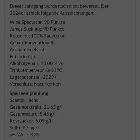
und Aromatik. In der Nase lebendig und klar:
Dieser Jahrgang wurde noch nicht bewertet. Der
Holunderblüte, weiße Johannisbeere, Stachelbeere
2024er erhielt folgende Auszeichnungen:
und ein Hauch von Salbei. Am Gaumen saftig, mit
Wine Spectator
:
90 Punkte
eleganter Säure, straffer Textur und einem
James Suckling
:
90 Punkte
animierend fruchtig-würzigen Ausklang. Ein
Rebsorte: 100% Sauvignon
typischer, aber nie aufdringlicher Sauvignon –
Anbau: konventionell
präzise, trinkfreudig und voller Friaul-Spirit und
Ausbau: Edelstahl
eindeutiger Handschrift. SUPERIORE.DE
Filtration: ja
Alkoholgehalt: 13,00 % vol
Trinktemperatur: 8‑10 °C
Lagerpotenzial: 2029+
Verschluss: Naturkorken
Speiseempfehlung
Scampi, Lachs
Gesamtextrakt: 21,65 g/l
Gesamtsäure: 5,45 g/l
Restzucker: 6,09 g/l
Sulfit: 87 mg/l
pH-Wert: 3,35