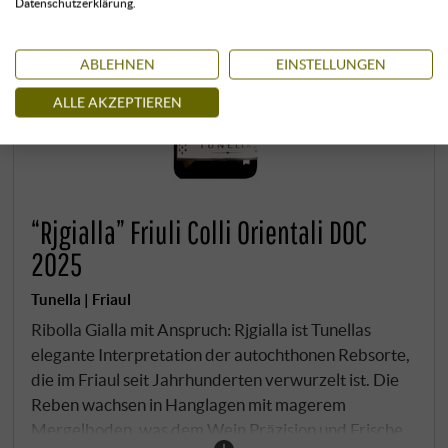
Datenschutzerklärung.
ABLEHNEN
EINSTELLUNGEN
ALLE AKZEPTIEREN
“Rjgialla” Friuli Colli Orientali DOC
2025
Tunella | Friaul
Ribolla Gialla mit Anspruch: Rjgialla ist Tunellas
elegante Interpretation der autochthonen Rebsorte,
die im Friaul seit Jahrhunderten verwurzelt ist. Die
Reben wachsen in Hanglagen mit magerem
Mergelboden, was dem Wein Präzision und Frische