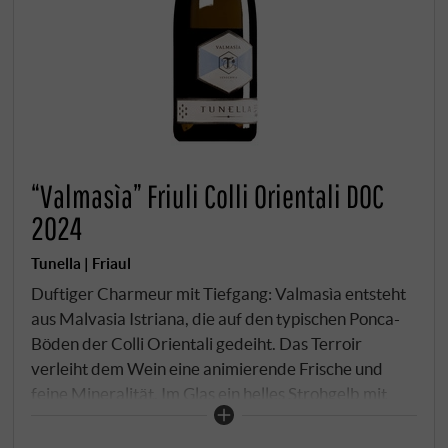
“Valmasìa” Friuli Colli Orientali DOC
2024
Tunella | Friaul
Duftiger Charmeur mit Tiefgang: Valmasìa entsteht
aus Malvasia Istriana, die auf den typischen Ponca-
Böden der Colli Orientali gedeiht. Das Terroir
verleiht dem Wein eine animierende Frische und
feine Mineralität. Im Glas ein helles Strohgelb mit
grünlichem Schimmer. In der Nase florale Noten von
Orangenblüte, reifer Birne und Muskat, begleitet