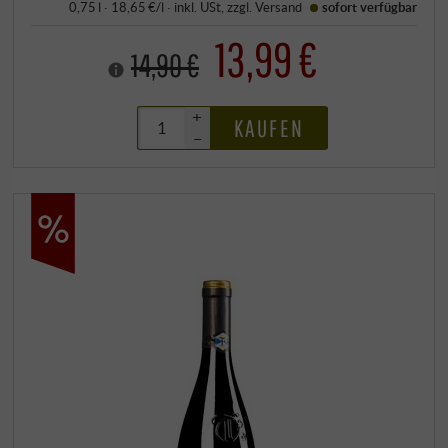
0,75 l · 18,65 €/l
·
inkl. USt
, zzgl.
Versand
sofort verfügbar
13,99 €
14,90 €
+
KAUFEN
–