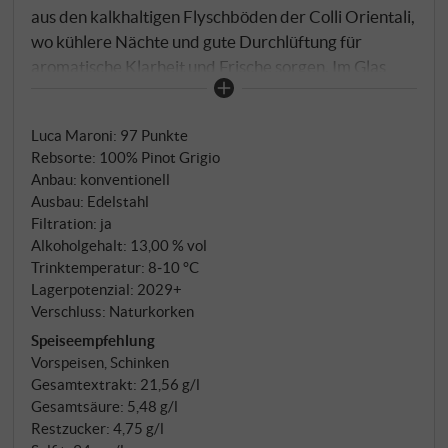
aus den kalkhaltigen Flyschböden der Colli Orientali,
wo kühlere Nächte und gute Durchlüftung für
aromatische Klarheit und Frische sorgen. Im Glas
blass strohgelb mit grünlichem Reflex. Der Duft ist
sortentypisch und fein: gelber Apfel, Birne, weiße
Luca Maroni
:
97 Punkte
Blüten und ein Hauch Zitronenschale. Am Gaumen
Rebsorte: 100% Pinot Grigio
trocken, lebendig und geradlinig, mit feiner Frucht,
Anbau: konventionell
subtiler Mineralität und ausgewogener
Ausbau: Edelstahl
Säurestruktur. Ein eleganter Vertreter seiner
Filtration: ja
Rebsorte, der nicht auf vordergründige Frucht,
Alkoholgehalt: 13,00 % vol
sondern auf Balance und Trinkfluss setzt.
Trinktemperatur: 8‑10 °C
Lagerpotenzial: 2029+
SUPERIORE.DE
Verschluss: Naturkorken
Speiseempfehlung
Vorspeisen, Schinken
Gesamtextrakt: 21,56 g/l
Gesamtsäure: 5,48 g/l
Restzucker: 4,75 g/l