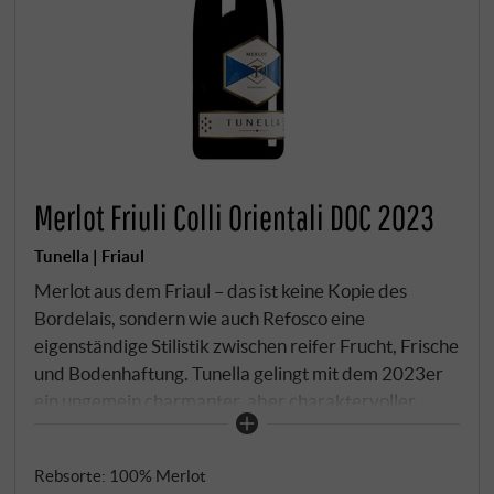
Merlot Friuli Colli Orientali DOC 2023
Tunella | Friaul
Merlot aus dem Friaul – das ist keine Kopie des
Bordelais, sondern wie auch Refosco eine
eigenständige Stilistik zwischen reifer Frucht, Frische
und Bodenhaftung. Tunella gelingt mit dem 2023er
ein ungemein charmanter, aber charaktervoller
Vertreter. Die Reben stehen auf den kargen Ponca-
Böden der Colli Orientali, die dem Wein Struktur
Rebsorte: 100% Merlot
und Tiefe verleihen. In der Nase Schwarzkirsche,