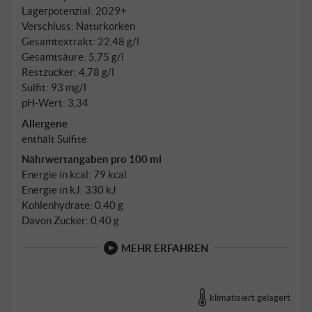
Risotto mit Kräutern. SUPERIORE.DE
Lagerpotenzial: 2029+
Verschluss: Naturkorken
Gesamtextrakt: 22,48 g/l
Gesamtsäure: 5,75 g/l
Restzucker: 4,78 g/l
Sulfit: 93 mg/l
pH-Wert: 3,34
Allergene
enthält Sulfite
Nährwertangaben pro 100 ml
Energie in kcal: 79 kcal
Energie in kJ: 330 kJ
Kohlenhydrate: 0,40 g
Davon Zucker: 0,40 g
MEHR ERFAHREN
klimatisiert gelagert