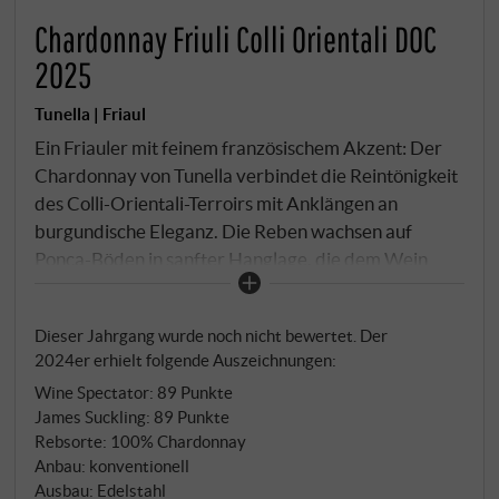
Chardonnay Friuli Colli Orientali DOC
2025
Tunella | Friaul
Ein Friauler mit feinem französischem Akzent: Der
Chardonnay von Tunella verbindet die Reintönigkeit
des Colli-Orientali-Terroirs mit Anklängen an
burgundische Eleganz. Die Reben wachsen auf
Ponca-Böden in sanfter Hanglage, die dem Wein
Präzision und Struktur verleihen. Im Glas ein helles
Goldgelb mit grünlichem Reflex. In der Nase weiße
Dieser Jahrgang wurde noch nicht bewertet. Der
Blüten, gelber Apfel, etwas geröstete Haselnuss und
2024er erhielt folgende Auszeichnungen:
ein Hauch Vanille. Am Gaumen harmonisch, mit
Wine Spectator
:
89 Punkte
cremiger Textur, feiner Säure und subtiler
James Suckling
:
89 Punkte
Mineralität. Ein ausgewogener, charmanter
Rebsorte: 100% Chardonnay
Chardonnay mit klarem Herkunftsausdruck und
Anbau: konventionell
stilvoller Tiefe. SUPERIORE.DE
Ausbau: Edelstahl