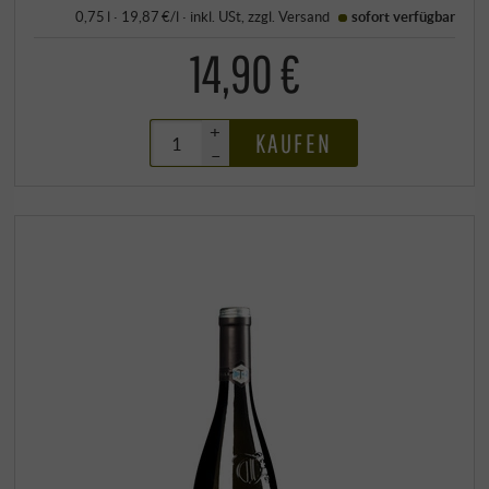
0,75 l · 19,87 €/l
·
inkl. USt
, zzgl.
Versand
sofort verfügbar
14,90 €
+
KAUFEN
–