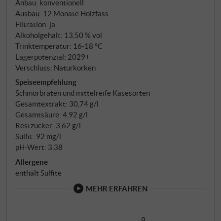
Anbau: konventionell
reife Pflaume, feine Würze und ein Hauch Tabak. Am
Ausbau: 12 Monate Holzfass
Gaumen saftig, balanciert und lebendig, mit guter
Filtration: ja
Tanninstruktur und moderatem Alkohol. Der warme
Alkoholgehalt: 13,50 % vol
Jahrgang bringt reife Frucht, doch der Ausbau im
Trinktemperatur: 16‑18 °C
Edelstahl bewahrt die Frische und Geradlinigkeit. Ein
Lagerpotenzial: 2029+
Verschluss: Naturkorken
klassischer, zugleich moderner Merlot mit
authentischer Herkunft und viel Charme und Tiefe.
Speiseempfehlung
Schmorbraten und mittelreife Käsesorten
SUPERIORE.DE
Gesamtextrakt: 30,74 g/l
Gesamtsäure: 4,92 g/l
Restzucker: 3,62 g/l
Sulfit: 92 mg/l
pH-Wert: 3,38
Allergene
enthält Sulfite
MEHR ERFAHREN