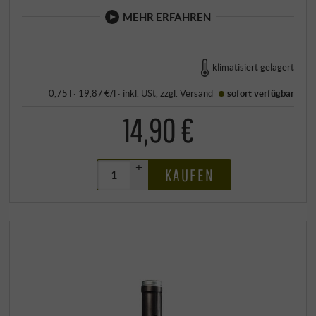
MEHR ERFAHREN
klimatisiert gelagert
0,75 l · 19,87 €/l
·
inkl. USt
, zzgl.
Versand
sofort verfügbar
14,90 €
+
KAUFEN
–