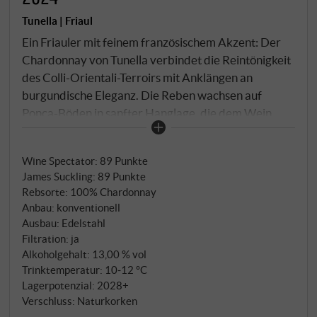
Tunella | Friaul
Ein Friauler mit feinem französischem Akzent: Der
Chardonnay von Tunella verbindet die Reintönigkeit
des Colli-Orientali-Terroirs mit Anklängen an
burgundische Eleganz. Die Reben wachsen auf
Ponca-Böden in sanfter Hanglage, die dem Wein
Präzision und Struktur verleihen. Im Glas ein helles
Goldgelb mit grünlichem Reflex. In der Nase weiße
Wine Spectator
:
89 Punkte
Blüten, gelber Apfel, etwas geröstete Haselnuss und
James Suckling
:
89 Punkte
ein Hauch Vanille. Am Gaumen harmonisch, mit
Rebsorte: 100% Chardonnay
cremiger Textur, feiner Säure und subtiler
Anbau: konventionell
Mineralität. Ein ausgewogener, charmanter
Ausbau: Edelstahl
Chardonnay mit klarem Herkunftsausdruck und
Filtration: ja
stilvoller Tiefe. SUPERIORE.DE
Alkoholgehalt: 13,00 % vol
Trinktemperatur: 10‑12 °C
Lagerpotenzial: 2028+
Verschluss: Naturkorken