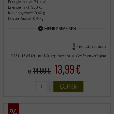
Energie in kcal: 79 kcal
Energie in kJ: 330 kJ
Kohlenhydrate: 0,40 g
Davon Zucker: 0,40 g
MEHR ERFAHREN
klimatisiert gelagert
0,75 l · 18,65 €/l
·
inkl. USt
, zzgl.
Versand
< 24 Stück
verfügbar
13,99 €
14,90 €
+
KAUFEN
–