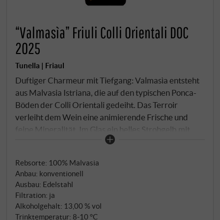
“Valmasìa” Friuli Colli Orientali DOC
2025
Tunella | Friaul
Duftiger Charmeur mit Tiefgang: Valmasìa entsteht
aus Malvasia Istriana, die auf den typischen Ponca-
Böden der Colli Orientali gedeiht. Das Terroir
verleiht dem Wein eine animierende Frische und
feine Mineralität. Im Glas ein helles Strohgelb mit
grünlichem Schimmer. In der Nase florale Noten von
Orangenblüte, reifer Birne und Muskat, begleitet
Rebsorte: 100% Malvasia
von einem Hauch Kräutertee. Am Gaumen duftig
Anbau: konventionell
und lebendig, mit sanfter Textur, zarter Würze und
Ausbau: Edelstahl
einem eleganten, trockenen Ausklang. Ein
Filtration: ja
vielseitiger, charaktervoller Weißwein mit
Alkoholgehalt: 13,00 % vol
mediterraner Seele – ideal zu Antipasti, Fisch oder
Trinktemperatur: 8‑10 °C