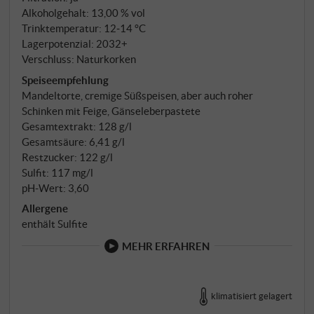
cremigem Schmelz. Ein ausdrucksstarker, eleganter
Alkoholgehalt: 13,00 % vol
Dessertwein mit langem Nachhall und regionalem
Trinktemperatur: 12‑14 °C
Charakter. SUPERIORE.DE
Lagerpotenzial: 2032+
Verschluss: Naturkorken
Speiseempfehlung
Mandeltorte, cremige Süßspeisen, aber auch roher
Schinken mit Feige, Gänseleberpastete
Gesamtextrakt: 128 g/l
Gesamtsäure: 6,41 g/l
Restzucker: 122 g/l
Sulfit: 117 mg/l
pH-Wert: 3,60
Allergene
enthält Sulfite
MEHR ERFAHREN
klimatisiert gelagert