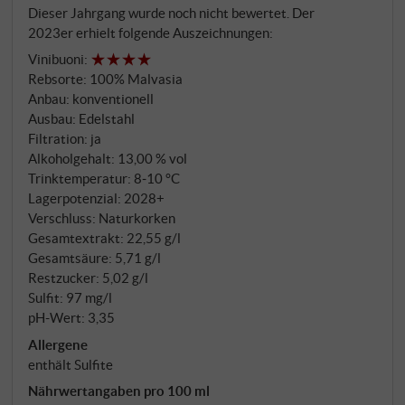
Dieser Jahrgang wurde noch nicht bewertet. Der
von einem Hauch Kräutertee. Am Gaumen duftig
2023er erhielt folgende Auszeichnungen:
und lebendig, mit sanfter Textur, zarter Würze und
Vinibuoni
:
einem eleganten, trockenen Ausklang. Ein
Rebsorte: 100% Malvasia
vielseitiger, charaktervoller Weißwein mit
Anbau: konventionell
mediterraner Seele – ideal zu Antipasti, Fisch oder
Ausbau: Edelstahl
Risotto mit Kräutern. SUPERIORE.DE
Filtration: ja
Alkoholgehalt: 13,00 % vol
Trinktemperatur: 8‑10 °C
Lagerpotenzial: 2028+
Verschluss: Naturkorken
Gesamtextrakt: 22,55 g/l
Gesamtsäure: 5,71 g/l
Restzucker: 5,02 g/l
Sulfit: 97 mg/l
pH-Wert: 3,35
Allergene
enthält Sulfite
Nährwertangaben pro 100 ml