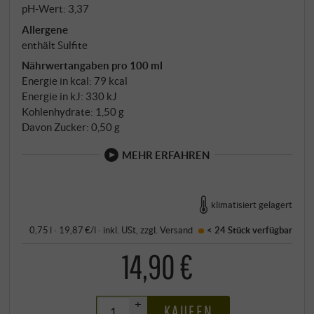
pH-Wert: 3,37
Allergene
enthält Sulfite
Nährwertangaben pro 100 ml
Energie in kcal: 79 kcal
Energie in kJ: 330 kJ
Kohlenhydrate: 1,50 g
Davon Zucker: 0,50 g
MEHR ERFAHREN
klimatisiert gelagert
0,75 l · 19,87 €/l
·
inkl. USt
, zzgl.
Versand
< 24 Stück
verfügbar
14,90 €
+
KAUFEN