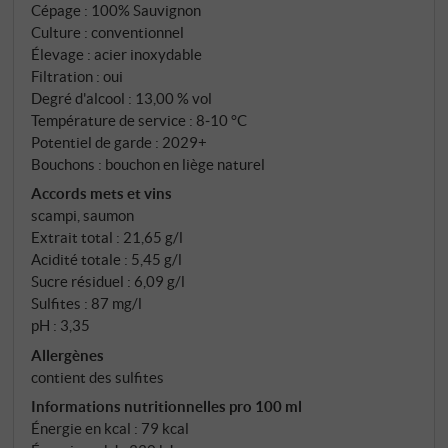
Cépage : 100% Sauvignon
typique, mais jamais envahissant – précis, facile à
Culture : conventionnel
boire et plein d'esprit frioulan et d'une signature
Élevage : acier inoxydable
claire. SUPERIORE.DE
Filtration : oui
Degré d'alcool : 13,00 % vol
Température de service : 8‑10 °C
Potentiel de garde : 2029+
Bouchons : bouchon en liège naturel
Accords mets et vins
scampi, saumon
Extrait total : 21,65 g/l
Acidité totale : 5,45 g/l
Sucre résiduel : 6,09 g/l
Sulfites : 87 mg/l
pH : 3,35
Allergènes
contient des sulfites
Informations nutritionnelles pro 100 ml
Énergie en kcal : 79 kcal