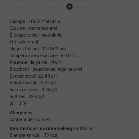
une minéralité raffinée. Dans le verre, il présente une
robe jaune paille claire aux reflets verdâtres. Au nez,
des notes florales de fleur d'oranger, de poire mûre
Cépage : 100% Malvasia
et de muscade, accompagnées d'une touche de
Culture : conventionnel
tisane. En bouche, il est parfumé et vif, avec une
Élevage : acier inoxydable
texture douce, des notes épicées délicates et une
Filtration : oui
finale élégante et sèche. Un vin blanc polyvalent et
Degré d'alcool : 13,00 % vol
de caractère, à l'âme méditerranéenne – idéal pour
Température de service : 8‑10 °C
accompagner les antipasti, le poisson ou un risotto
Potentiel de garde : 2029+
Bouchons : bouchon en liège naturel
aux herbes. SUPERIORE.DE
Extrait total : 22,48 g/l
Acidité totale : 5,75 g/l
Sucre résiduel : 4,78 g/l
Sulfites : 93 mg/l
pH : 3,34
Allergènes
contient des sulfites
Informations nutritionnelles pro 100 ml
Énergie en kcal : 79 kcal