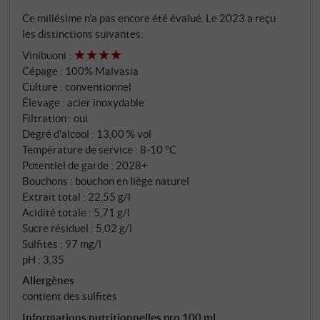
d'oranger, de poire mûre et de muscade,
Ce millésime n’a pas encore été évalué. Le 2023 a reçu
accompagnées d'un soupçon de tisane. La bouche est
les distinctions suivantes:
parfumée et vive, avec une texture douce, des épices
Vinibuoni
:
délicates et une finale élégante et sèche. Un vin blanc
Cépage : 100% Malvasia
polyvalent et plein de caractère avec une âme
Culture : conventionnel
méditerranéenne - idéal avec des antipasti, du
Élevage : acier inoxydable
poisson ou un risotto aux herbes. SUPERIORE.DE
Filtration : oui
Degré d'alcool : 13,00 % vol
Température de service : 8‑10 °C
Potentiel de garde : 2028+
Bouchons : bouchon en liège naturel
Extrait total : 22,55 g/l
Acidité totale : 5,71 g/l
Sucre résiduel : 5,02 g/l
Sulfites : 97 mg/l
pH : 3,35
Allergènes
contient des sulfites
Informations nutritionnelles pro 100 ml