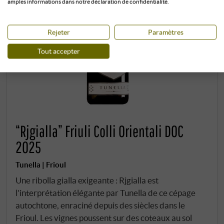
amples informations dans notre déclaration de confidentialité.
Rejeter
Paramètres
Tout accepter
“Rjgialla” Friuli Colli Orientali DOC
2025
Tunella | Frioul
Une ribolla gialla exigeante : Rjgialla est
l'interprétation élégante par Tunella de ce cépage
autochtone, enraciné depuis des siècles dans le
Frioul. Les vignes poussent sur des coteaux au sol