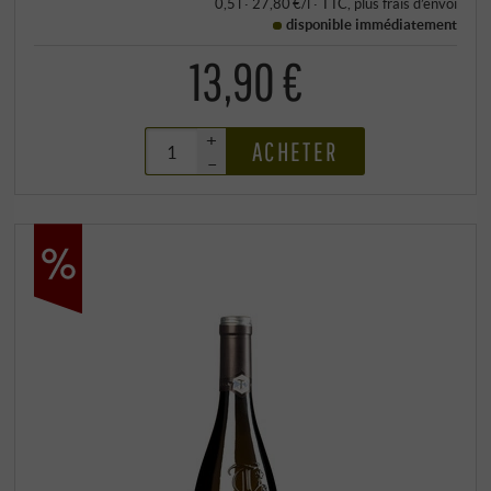
0,5 l · 27,80 €/l
·
TTC
, plus
frais d’envoi
disponible immédiatement
13,90 €
+
ACHETER
–