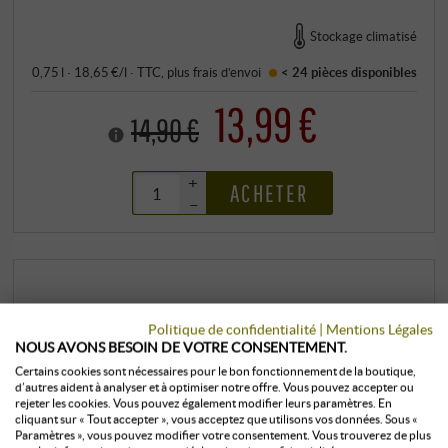
Stockage climatisé
0,75 l · 18,65 €/l
·
TTC
, plus
frais d’envoi
< 24 pièces
disponibles
13,99 €
14,90 €
+
ACHETER
–
Politique de confidentialité
|
Mentions Légales
NOUS AVONS BESOIN DE VOTRE CONSENTEMENT.
Certains cookies sont nécessaires pour le bon fonctionnement de la boutique,
d’autres aident à analyser et à optimiser notre offre. Vous pouvez accepter ou
rejeter les cookies. Vous pouvez également modifier leurs paramètres. En
cliquant sur « Tout accepter », vous acceptez que utilisons vos données. Sous «
Paramètres », vous pouvez modifier votre consentement. Vous trouverez de plus