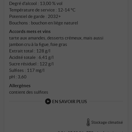
fondant crémeux. Un vin de dessert expressif et
Degré d'alcool : 13,00 % vol
élégant avec une longue persistance et un caractère
Température de service : 12‑14 °C
régional. SUPERIORE.DE
Potentiel de garde : 2032+
Bouchons : bouchon en liège naturel
Accords mets et vins
tarte aux amandes, desserts crémeux, mais aussi
jambon cru à la figue, foie gras
Extrait total : 128 g/l
Acidité totale : 6,41 g/l
Sucre résiduel : 122 g/l
Sulfites : 117 mg/l
pH : 3,60
Allergènes
contient des sulfites
EN SAVOIR PLUS
Stockage climatisé