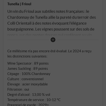
Tunella | Frioul
Un vin du Frioul aux subtiles notes françaises : le
Chardonnay de Tunella allie la pureté du terroir des
Colli Orientali à des notes évoquant l'élégance
bourguignonne. Les vignes poussent sur des sols de
ponca, sur des pentes douces qui confèrent au vin
précision et structure. Dans le verre, une robe jaune
doré clair aux reflets verdâtres. Au nez, des notes de
Ce millésime n’a pas encore été évalué. Le 2024 a reçu
fleurs blanches, de pomme jaune, une touche de
les distinctions suivantes:
noisette grillée et un soupçon de vanille. En bouche, il
Wine Spectator
:
89 points
est harmonieux, avec une texture onctueuse, une
James Suckling
:
89 points
acidité fine et une minéralité subtile. Un chardonnay
Cépage : 100% Chardonnay
équilibré et charmant, qui exprime clairement son
Culture : conventionnel
terroir et possède une profondeur élégante.
Élevage : acier inoxydable
SUPERIORE.DE
Filtration : oui
Degré d'alcool : 13,00 % vol
Température de service : 10‑12 °C
Potentiel de garde : 2029+