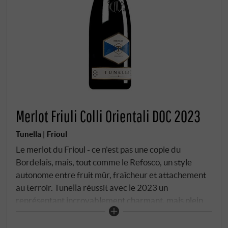
Merlot Friuli Colli Orientali DOC 2023
Tunella | Frioul
Le merlot du Frioul - ce n'est pas une copie du
Bordelais, mais, tout comme le Refosco, un style
autonome entre fruit mûr, fraîcheur et attachement
au terroir. Tunella réussit avec le 2023 un
représentant incroyablement charmant, mais plein
de caractère. Les vignes sont plantées sur les sols
arides de Ponca des Colli Orientali, qui confèrent au