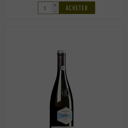
+
ACHETER
–