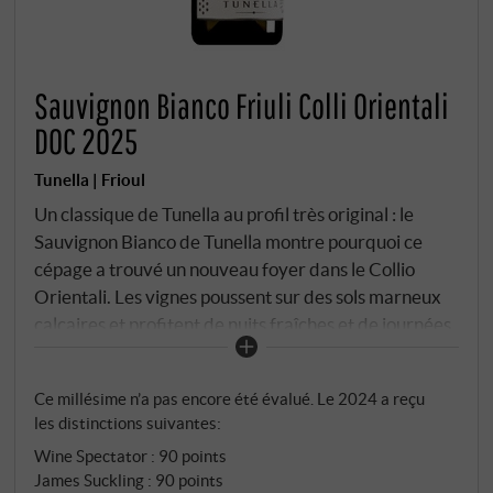
Sauvignon Bianco Friuli Colli Orientali
DOC 2025
Tunella | Frioul
Un classique de Tunella au profil très original : le
Sauvignon Bianco de Tunella montre pourquoi ce
cépage a trouvé un nouveau foyer dans le Collio
Orientali. Les vignes poussent sur des sols marneux
calcaires et profitent de nuits fraîches et de journées
ensoleillées – les meilleures conditions pour la
fraîcheur et l'arôme. Le nez est vif et clair : fleur de
Ce millésime n’a pas encore été évalué. Le 2024 a reçu
sureau, groseille blanche, groseille à maquereau et
les distinctions suivantes:
un soupçon de sauge. En bouche, il est juteux, avec
Wine Spectator
:
90 points
une acidité élégante, une texture ferme et une fin de
James Suckling
:
90 points
bouche animée, fruitée et épicée. Un sauvignon