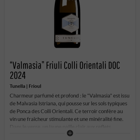
“Valmasìa” Friuli Colli Orientali DOC
2024
Tunella | Frioul
Charmeur parfumé et profond : le "Valmasìa" est issu
de Malvasia Istriana, qui pousse sur les sols typiques
de Ponca des Colli Orientali. Ce terroir confère au
vin une fraîcheur stimulante et une minéralité fine.
Dans le verre, un jaune paille clair aux reflets
verdâtres. Au nez, des notes florales de fleur