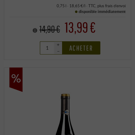
0,75 l · 18,65 €/l
·
TTC
, plus
frais d’envoi
disponible immédiatement
13,99 €
14,90 €
+
ACHETER
–