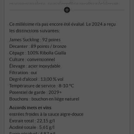
marneux maigre, ce qui confère au vin précision et
fraîcheur. Il est d'un jaune paille lumineux avec des
reflets verdâtres. Le bouquet est fin et expressif :
Ce millésime n’a pas encore été évalué. Le 2024 a reçu
zeste de citron, pêche blanche, miel de fleurs, poire
les distinctions suivantes:
et un soupçon d'épices herbacées. En bouche, il est
James Suckling
:
92 points
élancé mais plein de caractère, avec une acidité vive,
Decanter
:
89 points / bronze
un fruité délicat et une finale claire et légèrement
Cépage : 100% Ribolla Gialla
salée. Un vin blanc frais et fin au profil régional –
Culture : conventionnel
idéal pour la cuisine légère d'été. SUPERIORE.DE
Élevage : acier inoxydable
Filtration : oui
Degré d'alcool : 13,00 % vol
Température de service : 8‑10 °C
Potentiel de garde : 2029+
Bouchons : bouchon en liège naturel
Accords mets et vins
entrées froides à la sauce aigre‑douce
Extrait total : 22,15 g/l
Acidité totale : 5,61 g/l
Sucre résiduel : 4,87 g/l