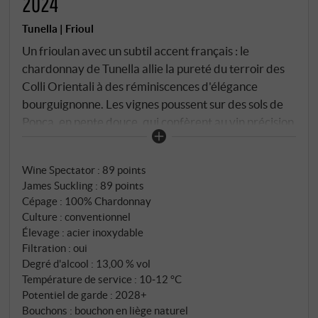
2024
Tunella | Frioul
Un frioulan avec un subtil accent français : le
chardonnay de Tunella allie la pureté du terroir des
Colli Orientali à des réminiscences d'élégance
bourguignonne. Les vignes poussent sur des sols de
Ponca, en pente douce, qui confèrent au vin précision
et structure. Dans le verre, un jaune doré clair avec
des reflets verts. Au nez, des fleurs blanches, de la
Wine Spectator
:
89 points
pomme jaune, un peu de noisette grillée et un
James Suckling
:
89 points
soupçon de vanille. La bouche est harmonieuse, avec
Cépage : 100% Chardonnay
une texture crémeuse, une fine acidité et une
Culture : conventionnel
minéralité subtile. Un chardonnay équilibré et
Élevage : acier inoxydable
charmant avec une expression claire de l'origine et
Filtration : oui
une profondeur stylée. SUPERIORE.DE
Degré d'alcool : 13,00 % vol
Température de service : 10‑12 °C
Potentiel de garde : 2028+
Bouchons : bouchon en liège naturel