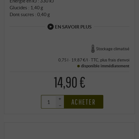
Énergie en kJ : 330 kJ
Glucides : 1,40 g
Dont sucres : 0,40 g
EN SAVOIR PLUS
Stockage climatisé
0,75 l · 19,87 €/l
·
TTC
, plus
frais d’envoi
disponible immédiatement
14,90 €
+
ACHETER
–