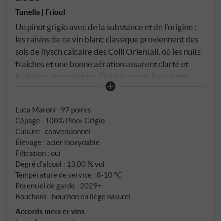
Tunella | Frioul
Un pinot grigio avec de la substance et de l'origine :
les raisins de ce vin blanc classique proviennent des
sols de flysch calcaire des Colli Orientali, où les nuits
fraîches et une bonne aération assurent clarté et
fraîcheur aromatiques. Dans le verre, il est jaune
paille pâle avec des reflets verts. Le parfum est
typique du cépage et fin : pomme jaune, poire, fleurs
Luca Maroni
:
97 points
blanches et un soupçon de zeste de citron. En
Cépage : 100% Pinot Grigio
bouche, il est sec, vif et droit, avec un fruité fin, une
Culture : conventionnel
minéralité subtile et une structure acide équilibrée.
Élevage : acier inoxydable
Un représentant élégant de son cépage qui ne mise
Filtration : oui
pas sur un fruit superficiel, mais sur l'équilibre et la
Degré d'alcool : 13,00 % vol
fluidité. SUPERIORE.DE
Température de service : 8‑10 °C
Potentiel de garde : 2029+
Bouchons : bouchon en liège naturel
Accords mets et vins