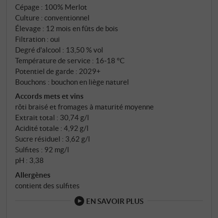
Cépage : 100% Merlot
vin structure et profondeur. Au nez, on trouve de la
Culture : conventionnel
cerise noire, de la prune mûre, des épices fines et un
Élevage : 12 mois en fûts de bois
soupçon de tabac. En bouche, il est juteux, équilibré
Filtration : oui
et vif, avec une bonne structure tannique et un alcool
Degré d'alcool : 13,50 % vol
modéré. Le millésime chaud apporte un fruit mûr,
Température de service : 16‑18 °C
mais l'élevage en acier inoxydable préserve la
Potentiel de garde : 2029+
Bouchons : bouchon en liège naturel
fraîcheur et la droiture. Un merlot classique et
moderne à la fois, aux origines authentiques, avec
Accords mets et vins
rôti braisé et fromages à maturité moyenne
beaucoup de charme et de profondeur.
Extrait total : 30,74 g/l
SUPERIORE.DE
Acidité totale : 4,92 g/l
Sucre résiduel : 3,62 g/l
Sulfites : 92 mg/l
pH : 3,38
Allergènes
contient des sulfites
EN SAVOIR PLUS