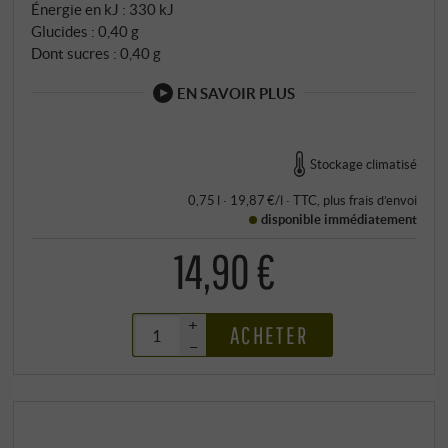
Énergie en kJ : 330 kJ
Glucides : 0,40 g
Dont sucres : 0,40 g
EN SAVOIR PLUS
Stockage climatisé
0,75 l · 19,87 €/l
·
TTC
, plus
frais d’envoi
disponible immédiatement
14,90 €
+
ACHETER
–