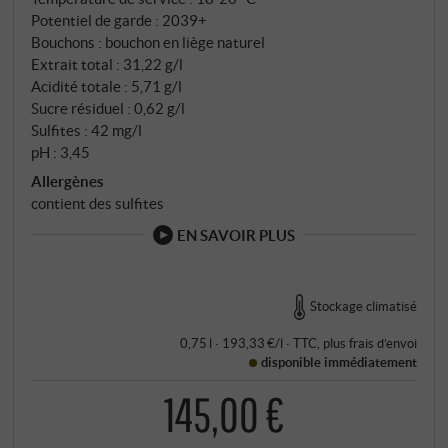
monocépage. SUPERIORE.DE
Potentiel de garde : 2039+
Bouchons : bouchon en liège naturel
Extrait total : 31,22 g/l
Acidité totale : 5,71 g/l
Sucre résiduel : 0,62 g/l
Sulfites : 42 mg/l
pH : 3,45
Allergènes
contient des sulfites
EN SAVOIR PLUS
Stockage climatisé
0,75 l · 193,33 €/l
·
TTC
, plus
frais d’envoi
disponible immédiatement
145,00 €