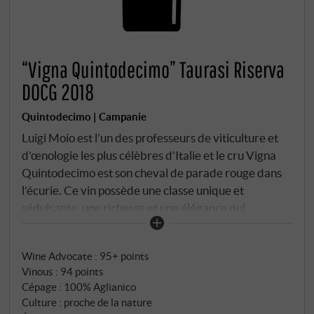
“Vigna Quintodecimo” Taurasi Riserva
DOCG 2018
Quintodecimo | Campanie
Luigi Moio est l'un des professeurs de viticulture et
d'œnologie les plus célèbres d'Italie et le cru Vigna
Quintodecimo est son cheval de parade rouge dans
l'écurie. Ce vin possède une classe unique et
séduisante, une richesse et une élégance qui
éclipsent toute l'appellation volcanique. Le bouquet,
d'abord discret, ne s'ouvre que progressivement par
Wine Advocate
:
95+ points
couches successives et libère de nouvelles
Vinous
:
94 points
impressions toutes les minutes. Violettes, mûres
Cépage : 100% Aglianico
mûres, épluchures de myrtilles, prunes et fumée
Culture : proche de la nature
blanche se déploient comme un sac à merveilles et se