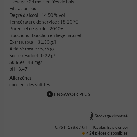
Élevage : 24 mois en fûts de bois
retrouvent dans la sensation énergique en bouche
Filtration : oui
avec des tanins finement tricotés et un jeu frais de
Degré d'alcool : 14,50 % vol
Température de service : 18‑20 °C
fruits et d'acides. La texture est impressionnante et
Potentiel de garde : 2040+
soyeuse et souligne l'immense élégance et l'harmonie
Bouchons : bouchon en liège naturel
de cet Aglianico d'exception qui n'atteindra pas sa
Extrait total : 31,30 g/l
phase la plus passionnante avant au moins 10-15 ans.
Acidité totale : 5,75 g/l
SUPERIORE.DE
Sucre résiduel : 0,22 g/l
Sulfites : 48 mg/l
pH : 3,47
Allergènes
contient des sulfites
EN SAVOIR PLUS
Stockage climatisé
0,75 l · 198,67 €/l
·
TTC
, plus
frais d’envoi
< 24 pièces
disponibles