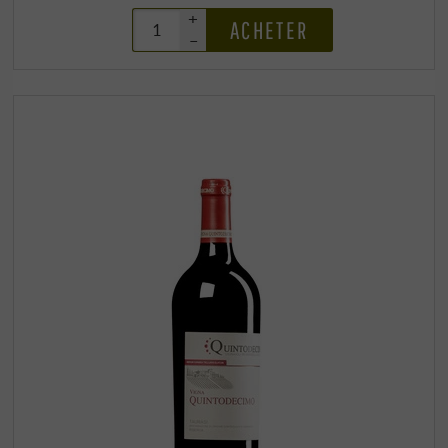
+
ACHETER
–