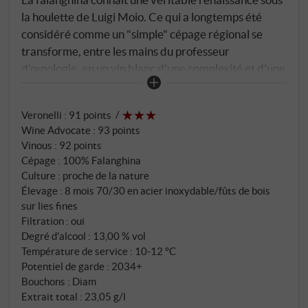
la houlette de Luigi Moio. Ce qui a longtemps été
considéré comme un "simple" cépage régional se
transforme, entre les mains du professeur
d'œnologie, en un vin blanc d'une complexité et d'une
finesse surprenantes. Via del Campo – nommée
d'après les chemins de terre caractéristiques de
Veronelli
:
91 points
l'Irpinia – représente la vision de Moio d'une
Wine Advocate
:
93 points
interprétation moderne de ce cépage autochtone.
Vinous
:
92 points
Dans les vignobles de Lapio, les vignes de falanghina
Cépage : 100% Falanghina
poussent sur des sols calcaires avec des inclusions
Culture : proche de la nature
volcaniques qui confèrent à la région son caractère
Élevage : 8 mois 70/30 en acier inoxydable/fûts de bois
minéral. Les ceps âgés de plus de quarante ans se
sur lies fines
Filtration : oui
sont parfaitement adaptés au terroir et fournissent
Degré d'alcool : 13,00 % vol
des raisins concentrés à l'intensité aromatique
Température de service : 10‑12 °C
prononcée. L'altitude de 450 mètres assure les
Potentiel de garde : 2034+
variations de température nécessaires qui confèrent
Bouchons : Diam
au Falanghina son équilibre caractéristique entre
Extrait total : 23,05 g/l