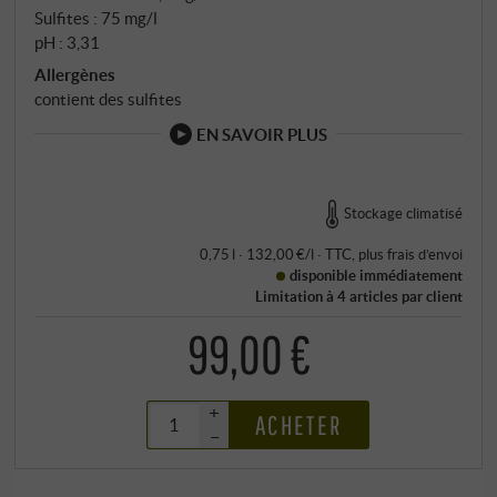
Sulfites : 75 mg/l
pH : 3,31
Allergènes
contient des sulfites
EN SAVOIR PLUS
Stockage climatisé
0,75 l · 132,00 €/l
·
TTC
, plus
frais d’envoi
disponible immédiatement
Limitation à 4 articles par client
99,00 €
+
ACHETER
–