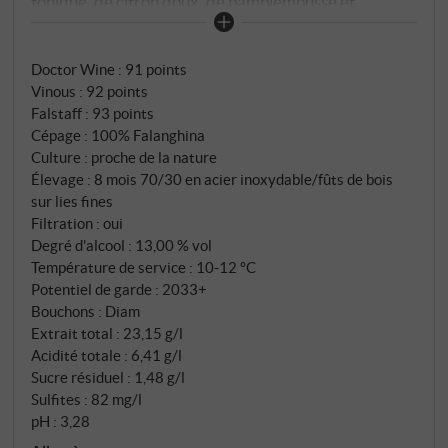
tonique, de citron doux, de pamplemousse et
d'abricot. En bouche, il est juteux et pénétrant, avec
une délicieuse envolée florale et une énergie qui,
Doctor Wine
:
91 points
avec une morsure salée et une minéralité prononcée,
Vinous
:
92 points
mène sans transition jusqu'à la finale longue et
Falstaff
:
93 points
complexe. Un magnifique Falanghina monocépage
Cépage : 100% Falanghina
de classe exceptionnelle, impossible à confondre.
Culture : proche de la nature
SUPERIORE.DE
Élevage : 8 mois 70/30 en acier inoxydable/fûts de bois
sur lies fines
Filtration : oui
Degré d'alcool : 13,00 % vol
Température de service : 10‑12 °C
Potentiel de garde : 2033+
Bouchons : Diam
Extrait total : 23,15 g/l
Acidité totale : 6,41 g/l
Sucre résiduel : 1,48 g/l
Sulfites : 82 mg/l
pH : 3,28