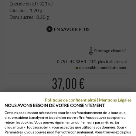
Énergie en kJ : 323 kJ
Glucides : 1,20 g
Dont sucres : 0,20 g
EN SAVOIR PLUS
Stockage climatisé
0,75 l · 49,33 €/l
·
TTC
, plus
frais d’envoi
disponible immédiatement
37,00 €
+
Politique de confidentialité
|
Mentions Légales
ACHETER
–
NOUS AVONS BESOIN DE VOTRE CONSENTEMENT.
Certains cookies sont nécessaires pour le bon fonctionnement de la boutique,
d’autres aident à analyser et à optimiser notre offre. Vous pouvez accepter ou
rejeter les cookies. Vous pouvez également modifier leurs paramètres. En
cliquant sur « Tout accepter », vous acceptez que utilisons vos données. Sous «
Paramètres », vous pouvez modifier votre consentement. Vous trouverez de plus