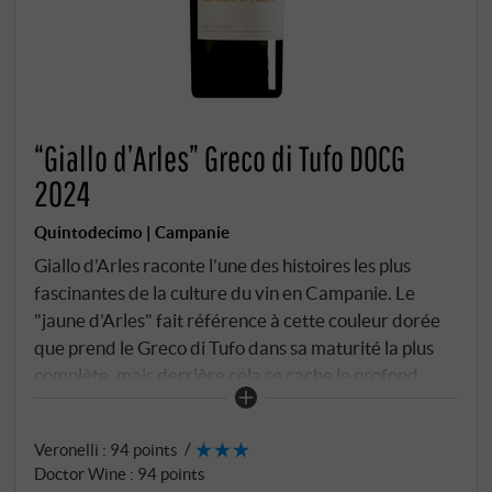
“Giallo d’Arles” Greco di Tufo DOCG
2024
Quintodecimo | Campanie
Giallo d'Arles raconte l'une des histoires les plus
fascinantes de la culture du vin en Campanie. Le
"jaune d'Arles" fait référence à cette couleur dorée
que prend le Greco di Tufo dans sa maturité la plus
complète, mais derrière cela se cache le profond
attachement de Luigi Moio à l'éducation classique et
sa vision d'un vin qui traduit la grandeur antique du
Veronelli
:
94 points
Greco en perfection moderne. C'est ici, là où les
Doctor Wine
:
94 points
Grecs avaient déjà compris il y a deux millénaires et