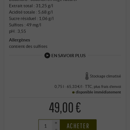
Extrait total : 31,25 g/l
Acidité totale : 5,68 g/l
Sucre résiduel : 1,06 g/l
Sulfites : 49 mg/l
pH : 3,55
Allergènes
contient des sulfites
EN SAVOIR PLUS
Stockage climatisé
0,75 l · 65,33 €/l
·
TTC
, plus
frais d’envoi
disponible immédiatement
49,00 €
+
ACHETER
–