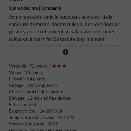
Quintodecimo | Campanie
Sombre et séduisant, le bouquet s'ouvre sur de la
confiture de mûres, des myrtilles et des tons floraux
poivrés, qui se retrouvent au palais avec des notes
salées et un tanin fin. Sa texture énormément
soyeuse et la concentration bien dosée de fruits noirs
s'accompagnent d'une fraîcheur remarquable qui ne
cesse de s'élever et de se développer jusqu'à la finale
Veronelli
:
92 points
infiniment longue. Ce rouge vif et en même temps
Vinous
:
93 points
incroyablement élégant enthousiasme en fin de
Falstaff
:
94 points
bouche avec des herbes mentholées et des fleurs qui
Cépage : 100% Aglianico
ne pourraient pas être plus séduisantes. Avec les
Culture : proche de la nature
années de vieillissement en bouteille, on peut
Élevage : 12 mois en fûts de bois
s'attendre à quelques bonnes surprises !
Filtration : oui
Degré d'alcool : 14,00 % vol
SUPERIORE.DE
Température de service : 18‑20 °C
Potentiel de garde : 2035+
Bouchons : bouchon en liège naturel