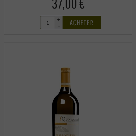
37,00 €
+
ACHETER
–