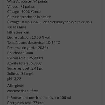
Wine Advocate
:
94 points
demi que ce cépage trouvait son plus haut degré de
Vinous
:
91 points
perfection sur les sols de tuf de Campanie, que Moio
Cépage : 100% Greco
écrit un nouveau chapitre d'une très ancienne
Culture : proche de la nature
histoire à succès. Les vignobles de Lapio, situés au
Élevage : 8 mois 70/30 en acier inoxydable/fûts de bois
sur lies fines
cœur de la zone du Greco di Tufo, offrent des
Filtration : oui
conditions idéales pour ce cépage exigeant. Ici, entre
Degré d'alcool : 13,00 % vol
400 et 500 mètres d'altitude, les racines des vieux
Température de service : 10‑12 °C
ceps de Greco pénètrent les couches de tuf
Potentiel de garde : 2034+
caractéristiques – ces dépôts volcaniques qui ont
Bouchons : Diam
donné leur nom à l'appellation et confèrent au vin son
Extrait total : 25,20 g/l
empreinte minérale incomparable. Les variations
Acidité totale : 6,58 g/l
Sucre résiduel : 2,41 g/l
extrêmes de température entre le jour et la nuit,
Sulfites : 82 mg/l
renforcées par l'altitude, créent une belle tension
pH : 3,22
entre puissance et élégance.
Allergènes
contient des sulfites
Informations nutritionnelles pro 100 ml
Énergie en kcal : 77 kcal