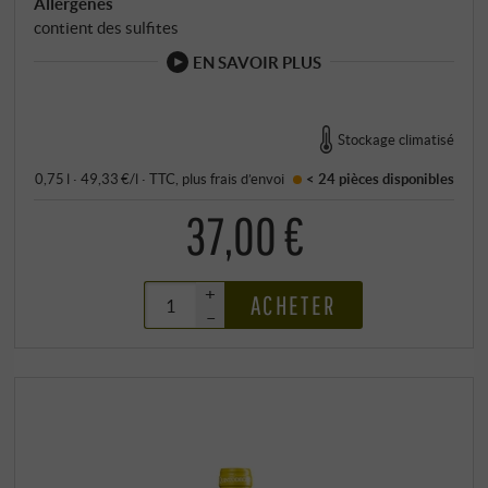
Allergènes
contient des sulfites
EN SAVOIR PLUS
Stockage climatisé
0,75 l · 49,33 €/l
·
TTC
, plus
frais d’envoi
< 24 pièces
disponibles
37,00 €
+
ACHETER
–