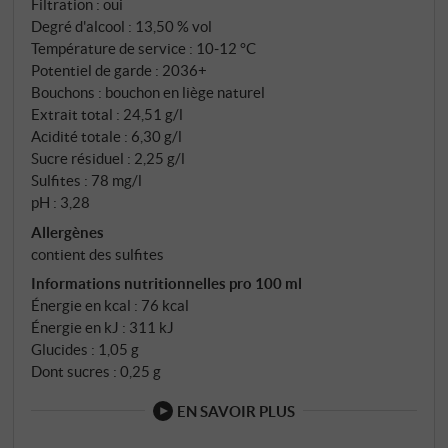
d'Arles à Tufo, où des sols marno-sableux à forte
Filtration : oui
Degré d'alcool : 13,50 % vol
teneur en argile et de précieuses formations
Température de service : 10‑12 °C
calcaires, à 400 mètres d'altitude, créent des
Potentiel de garde : 2036+
conditions idéales. Le Fiano est sélectionné parmi les
Bouchons : bouchon en liège naturel
meilleurs emplacements du vignoble Exultet à Lapio :
Extrait total : 24,51 g/l
ici, à 600 mètres d'altitude, des couches poreuses de
Acidité totale : 6,30 g/l
lapilli traversent le sous-sol argileux et garantissent
Sucre résiduel : 2,25 g/l
un approvisionnement constant en eau aux vignes.
Sulfites : 78 mg/l
pH : 3,28
Enfin, la Falanghina prospère sur les sols meubles et
argileux des versants intermédiaires de Mirabella
Allergènes
Eclano, où l'exposition à l'ouest garantit des
contient des sulfites
conditions de maturation optimales.
Informations nutritionnelles pro 100 ml
Énergie en kcal : 76 kcal
Énergie en kJ : 311 kJ
Glucides : 1,05 g
Dont sucres : 0,25 g
EN SAVOIR PLUS