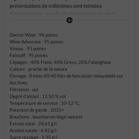
présentations de millésimes sont teintées
d'académisme, sa salle de dégustation est gérée
avec la rigueur d'un amphithéâtre et ses vignes sont
plantées selon des critères que seul un
Doctor Wine
:
96 points
mathématicien ou un érudit peut comprendre
Wine Advocate
:
95 points
pleinement. La philosophie de la vinification chez
Vinous
:
95 points
Quintodecimo est en revanche relativement simple.
Falstaff
:
95 points
Pour chaque vin, les meilleures parcelles de vignes
Cépages : 40% Fiano, 40% Greco, 20% Falanghina
sont sélectionnées. Les sols, les sites et les
Culture : proche de la nature
microclimats sont étudiés avec le plus grand soin.
Élevage : 8 mois 60/40 fûts de bois/acier inoxydable sur
lies fines
Rien n'est considéré comme acquis.
Filtration : oui
Degré d'alcool : 13,50 % vol
Température de service : 10‑12 °C
Potentiel de garde : 2035+
Bouchons : bouchon en liège naturel
Extrait total : 24,61 g/l
Acidité totale : 6,42 g/l
Sucre résiduel : 2,35 g/l