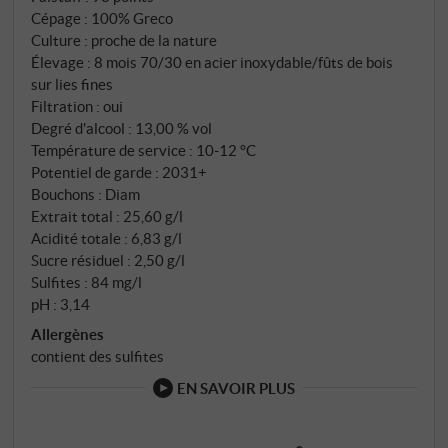
Greco di Tufo avec un énorme potentiel de
Cépage : 100% Greco
vieillissement et qui nous semble venir d'une autre
Culture : proche de la nature
planète. SUPERIORE.DE
Élevage : 8 mois 70/30 en acier inoxydable/fûts de bois
sur lies fines
Filtration : oui
Degré d'alcool : 13,00 % vol
Température de service : 10‑12 °C
Potentiel de garde : 2031+
Bouchons : Diam
Extrait total : 25,60 g/l
Acidité totale : 6,83 g/l
Sucre résiduel : 2,50 g/l
Sulfites : 84 mg/l
pH : 3,14
Allergènes
contient des sulfites
EN SAVOIR PLUS