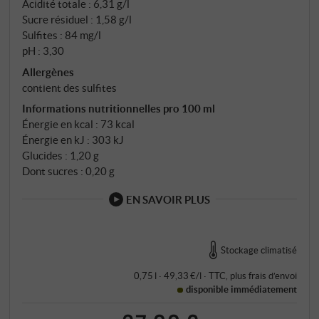
puissance et élégance.
Acidité totale : 6,31 g/l
Sucre résiduel : 1,58 g/l
Sulfites : 84 mg/l
pH : 3,30
Allergènes
contient des sulfites
Informations nutritionnelles pro 100 ml
Énergie en kcal : 73 kcal
Énergie en kJ : 303 kJ
Glucides : 1,20 g
Dont sucres : 0,20 g
EN SAVOIR PLUS
Stockage climatisé
0,75 l · 49,33 €/l
·
TTC
, plus
frais d’envoi
disponible immédiatement