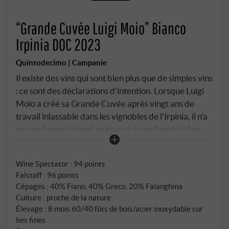
“Grande Cuvée Luigi Moio” Bianco
Irpinia DOC 2023
Quintodecimo | Campanie
Il existe des vins qui sont bien plus que de simples vins
: ce sont des déclarations d'intention. Lorsque Luigi
Moio a créé sa Grande Cuvée après vingt ans de
travail inlassable dans les vignobles de l'Irpinia, il n'a
pas seulement donné naissance à son fleuron blanc,
mais aussi à un témoignage de sa philosophie. Cet
assemblage exceptionnel, composé à 40 % de Greco
Wine Spectator
:
94 points
di Tufo, à 40 % de Fiano di Avellino et à 20 % de
Falstaff
:
96 points
Falanghina, réunit les trois grands cépages
Cépages : 40% Fiano, 40% Greco, 20% Falanghina
autochtones de la Campanie dans une composition
Culture : proche de la nature
d'une rare harmonie et complexité. Le Greco
Élevage : 8 mois 60/40 fûts de bois/acier inoxydable sur
provient de la plus belle parcelle du vignoble Giallo
lies fines