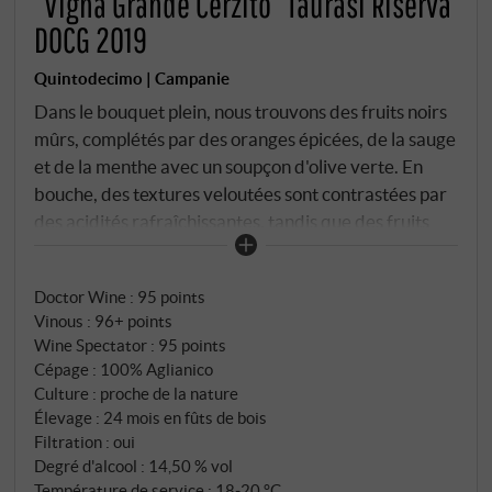
“Vigna Grande Cerzito” Taurasi Riserva
DOCG 2019
Quintodecimo | Campanie
Dans le bouquet plein, nous trouvons des fruits noirs
mûrs, complétés par des oranges épicées, de la sauge
et de la menthe avec un soupçon d'olive verte. En
bouche, des textures veloutées sont contrastées par
des acidités rafraîchissantes, tandis que des fruits
noirs polis baignent les sens et laissent un mélange de
minéraux salés et de tanins fins, dans lequel résonne
Doctor Wine
:
95 points
un soupçon de fleurs violettes. La finale est longue,
Vinous
:
96+ points
pleine de masses de mûres mûres, de prunes et de
Wine Spectator
:
95 points
tons d'herbes douces, mais aussi parfaitement
Cépage : 100% Aglianico
structurée et, malgré toute sa jeunesse, très
Culture : proche de la nature
équilibrée et harmonieuse. Luigi Moio et son équipe
Élevage : 24 mois en fûts de bois
ont interprété ce millésime avec brio et posent une
Filtration : oui
Degré d'alcool : 14,50 % vol
fois de plus des jalons avec cet Aglianico
Température de service : 18‑20 °C