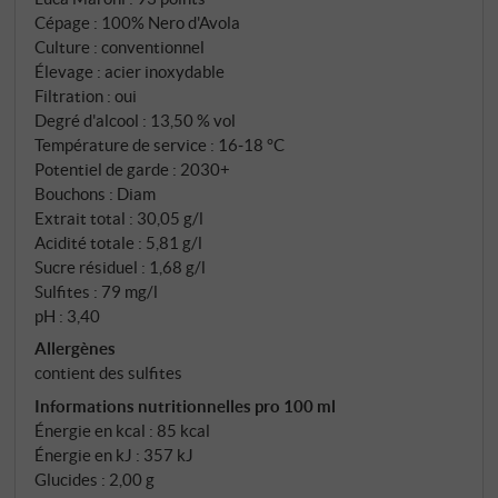
avec des tanins doux, une fraîcheur vive et une
Cépage : 100% Nero d'Avola
bonne buvabilité. L'élevage en acier inoxydable
Culture : conventionnel
préserve la clarté et la typicité du cépage. Un nero
Élevage : acier inoxydable
d'avola très typique et vinifié proprement avec un
Filtration : oui
Degré d'alcool : 13,50 % vol
caractère méditerranéen – idéal avec des pâtes, des
Température de service : 16‑18 °C
légumes braisés ou des viandes grillées.
Potentiel de garde : 2030+
SUPERIORE.DE
Bouchons : Diam
Extrait total : 30,05 g/l
Acidité totale : 5,81 g/l
Sucre résiduel : 1,68 g/l
Sulfites : 79 mg/l
pH : 3,40
Allergènes
contient des sulfites
Informations nutritionnelles pro 100 ml
Énergie en kcal : 85 kcal
Énergie en kJ : 357 kJ
Glucides : 2,00 g