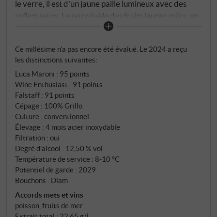
le verre, il est d'un jaune paille lumineux avec des
reflets verts. Le nez révèle des fruits jaunes mûrs, un
peu de pamplemousse, de melon et un soupçon de
brise marine salée. En bouche, le 2024 se montre
Ce millésime n’a pas encore été évalué. Le 2024 a reçu
clair et juteux, avec une acidité bien intégrée, une
les distinctions suivantes:
fine douceur d'extraction, un peu de citron vert et
Luca Maroni
:
95 points
une minéralité perceptible en fin de bouche.
Wine Enthusiast
:
91 points
L'élevage en acier inoxydable préserve la fraîcheur
Falstaff
:
91 points
et la pureté. Un vin blanc méditerranéen de
Cépage : 100% Grillo
caractère à l'élégance discrète – se marie
Culture : conventionnel
parfaitement avec les antipasti, le poisson grillé ou les
Élevage : 4 mois acier inoxydable
assiettes de légumes d'été. SUPERIORE.DE
Filtration : oui
Degré d'alcool : 12,50 % vol
Température de service : 8‑10 °C
Potentiel de garde : 2029
Bouchons : Diam
Accords mets et vins
poisson, fruits de mer
Extrait total : 22,65 g/l