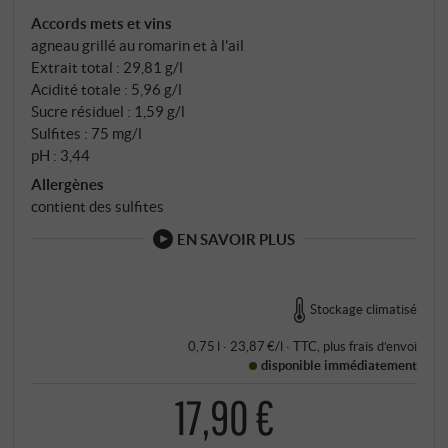
Accords mets et vins
agneau grillé au romarin et à l'ail
Extrait total : 29,81 g/l
Acidité totale : 5,96 g/l
Sucre résiduel : 1,59 g/l
Sulfites : 75 mg/l
pH : 3,44
Allergènes
contient des sulfites
EN SAVOIR PLUS
Stockage climatisé
0,75 l · 23,87 €/l
·
TTC
, plus
frais d’envoi
disponible immédiatement
17,90 €