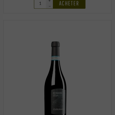
+
ACHETER
–