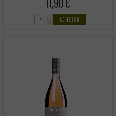
11,90 €
+
ACHETER
–