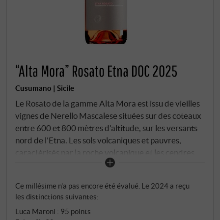
“Alta Mora” Rosato Etna DOC 2025
Cusumano | Sicile
Le Rosato de la gamme Alta Mora est issu de vieilles
vignes de Nerello Mascalese situées sur des coteaux
entre 600 et 800 mètres d'altitude, sur les versants
nord de l'Etna. Les sols volcaniques et pauvres,
caractérisés par la roche volcanique et les cendres
minérales, confèrent au vin une tension typique de
son terroir et une profondeur fine et salée. Les raisins
Ce millésime n’a pas encore été évalué. Le 2024 a reçu
sont récoltés tôt et pressés immédiatement afin de
les distinctions suivantes:
préserver leur fraîcheur et leur finesse. L'élevage
Luca Maroni
:
95 points
s'effectue exclusivement en cuves inox.