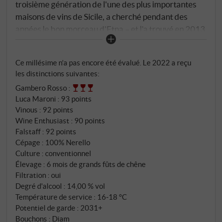
troisième génération de l'une des plus importantes
maisons de vins de Sicile, a cherché pendant des
années le bon morceau d'Etna – et l'a trouvé en 2013
à Castiglione di Sicilia. Sur le versant nord du volcan,
dans des contrades comme Verzella, Feudo di
Ce millésime n’a pas encore été évalué. Le 2022 a reçu
Mezzo, Guardiola et Solicchiata, à 800 mètres
les distinctions suivantes:
d'altitude, dans des sols de lave noire et riche en
Gambero Rosso
:
minéraux. Alta Mora – haut et noir – n'est pas
Luca Maroni
:
93 points
seulement un nom. C'est une description du lieu.
Vinous
:
92 points
100% Nerello Mascalese, vendangé à la main en
Wine Enthusiast
:
90 points
octobre. La macération dure douze jours en acier,
Falstaff
:
92 points
puis six mois en grands fûts de chêne de 25
Cépage : 100% Nerello
hectolitres. Une entrée accessible dans le
Culture : conventionnel
Élevage : 6 mois de grands fûts de chêne
portefeuille Alta Mora – et une déclaration claire : le
Filtration : oui
Nerello Mascalese sur ces hauteurs n'a pas besoin de
Degré d'alcool : 14,00 % vol
mise en scène.
Température de service : 16‑18 °C
Potentiel de garde : 2031+
Bouchons : Diam