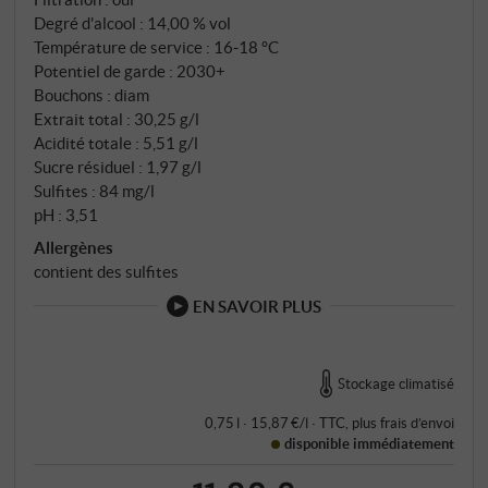
Degré d'alcool : 14,00 % vol
régions les plus méridionales de la Sicile.
Température de service : 16‑18 °C
Potentiel de garde : 2030+
Bouchons : diam
Extrait total : 30,25 g/l
Acidité totale : 5,51 g/l
Sucre résiduel : 1,97 g/l
Sulfites : 84 mg/l
pH : 3,51
Allergènes
contient des sulfites
EN SAVOIR PLUS
Stockage climatisé
0,75 l · 15,87 €/l
·
TTC
, plus
frais d’envoi
disponible immédiatement