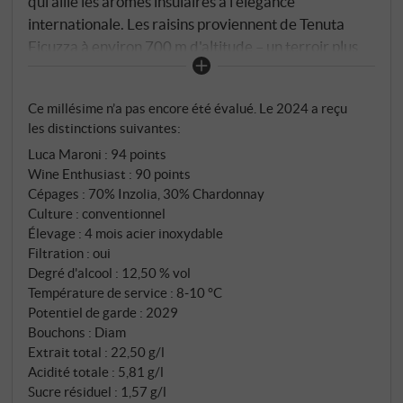
qui allie les arômes insulaires à l'élégance
internationale. Les raisins proviennent de Tenuta
Ficuzza à environ 700 m d'altitude – un terroir plus
frais avec des sols argilo-calcaires qui confèrent
fraîcheur et structure. Dans le verre, jaune paille
Ce millésime n’a pas encore été évalué. Le 2024 a reçu
clair avec des reflets dorés. Le nez révèle de la poire
les distinctions suivantes:
jaune, de l'ananas, des agrumes, un peu de melon et
Luca Maroni
:
94 points
des notes florales. En bouche, il est juteux, rond et
Wine Enthusiast
:
90 points
équilibré, avec une douce acidité, une délicate
Cépages : 70% Inzolia, 30% Chardonnay
douceur fruitée et une finale harmonieuse et
Culture : conventionnel
légèrement épicée. Un vin blanc polyvalent et
Élevage : 4 mois acier inoxydable
accessible qui accompagne aussi bien la cuisine
Filtration : oui
méditerranéenne que les soirées décontractées sur
Degré d'alcool : 12,50 % vol
Température de service : 8‑10 °C
la terrasse. Très bon rapport qualité-prix.
Potentiel de garde : 2029
SUPERIORE.DE
Bouchons : Diam
Extrait total : 22,50 g/l
Acidité totale : 5,81 g/l
Sucre résiduel : 1,57 g/l