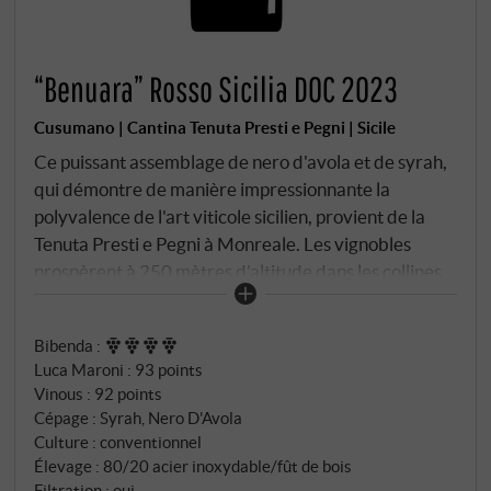
“Benuara” Rosso Sicilia DOC 2023
Cusumano | Cantina Tenuta Presti e Pegni | Sicile
Ce puissant assemblage de nero d'avola et de syrah,
qui démontre de manière impressionnante la
polyvalence de l'art viticole sicilien, provient de la
Tenuta Presti e Pegni à Monreale. Les vignobles
prospèrent à 250 mètres d'altitude dans les collines
derrière Palerme, où les sols argileux et le
microclimat méditerranéen créent des conditions
Bibenda
:
idéales pour les cépages internationaux. À seulement
Luca Maroni
:
93 points
dix kilomètres de la côte, les vignes bénéficient de la
Vinous
:
92 points
brise marine rafraîchissante qui atténue la chaleur
Cépage : Syrah, Nero D'Avola
de la journée et assure une maturation équilibrée. Le
Culture : conventionnel
nom de Benuara vient d'une petite fleur qui pousse
Élevage : 80/20 acier inoxydable/fût de bois
près de Syracuse – une référence poétique aux
Filtration : oui