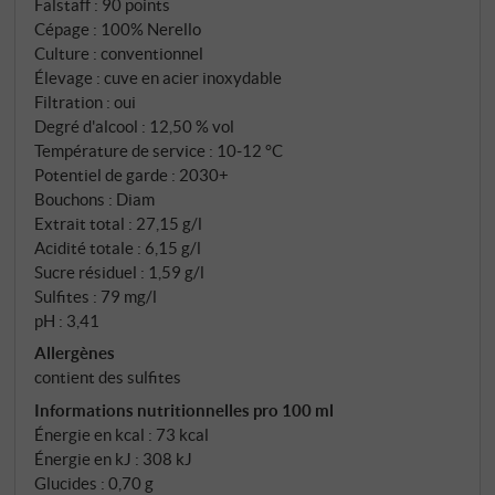
Falstaff
:
90 points
Cépage : 100% Nerello
Culture : conventionnel
Élevage : cuve en acier inoxydable
Filtration : oui
Degré d'alcool : 12,50 % vol
Température de service : 10‑12 °C
Potentiel de garde : 2030+
Bouchons : Diam
Extrait total : 27,15 g/l
Acidité totale : 6,15 g/l
Sucre résiduel : 1,59 g/l
Sulfites : 79 mg/l
pH : 3,41
Allergènes
contient des sulfites
Informations nutritionnelles pro 100 ml
Énergie en kcal : 73 kcal
Énergie en kJ : 308 kJ
Glucides : 0,70 g