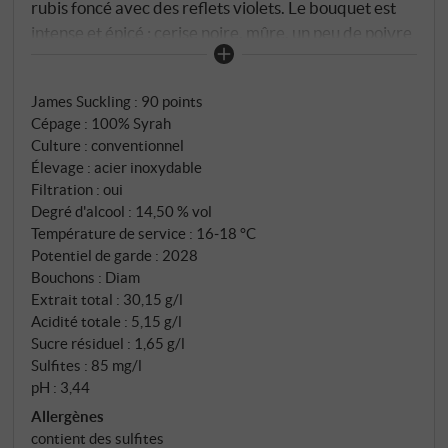
rubis foncé avec des reflets violets. Le bouquet est
intense et épicé : cerise noire, mûre, un peu de poivre
noir et de fins arômes grillés. En bouche, il est
puissant et juteux, avec des tanins souples, une
James Suckling
:
90 points
acidité douce et bien soutenue et une finale
Cépage : 100% Syrah
agréablement épicée. un rouge polyvalent et
Culture : conventionnel
moderne à la structure claire. SUPERIORE.DE
Élevage : acier inoxydable
Filtration : oui
Degré d'alcool : 14,50 % vol
Température de service : 16‑18 °C
Potentiel de garde : 2028
Bouchons : Diam
Extrait total : 30,15 g/l
Acidité totale : 5,15 g/l
Sucre résiduel : 1,65 g/l
Sulfites : 85 mg/l
pH : 3,44
Allergènes
contient des sulfites