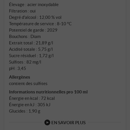
et une légère finale salée et minérale.
Élevage : acier inoxydable
SUPERIORE.DE
Filtration : oui
Degré d'alcool : 12,00 % vol
Température de service : 8‑10 °C
Potentiel de garde : 2029
Bouchons : Diam
Extrait total : 21,89 g/l
Acidité totale : 5,75 g/l
Sucre résiduel : 1,72 g/l
Sulfites : 82 mg/l
pH : 3,45
Allergènes
contient des sulfites
Informations nutritionnelles pro 100 ml
Énergie en kcal : 72 kcal
Énergie en kJ : 305 kJ
Glucides : 1,90 g
EN SAVOIR PLUS