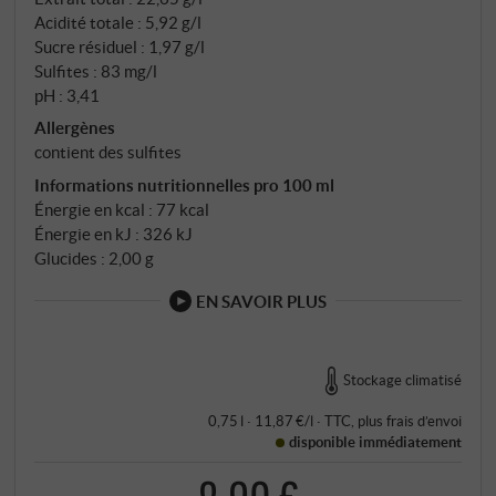
Acidité totale : 5,92 g/l
Sucre résiduel : 1,97 g/l
Sulfites : 83 mg/l
pH : 3,41
Allergènes
contient des sulfites
Informations nutritionnelles pro 100 ml
Énergie en kcal : 77 kcal
Énergie en kJ : 326 kJ
Glucides : 2,00 g
EN SAVOIR PLUS
Stockage climatisé
0,75 l · 11,87 €/l
·
TTC
, plus
frais d’envoi
disponible immédiatement