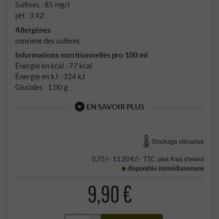
Sulfites : 85 mg/l
pH : 3,42
Allergènes
contient des sulfites
Informations nutritionnelles pro 100 ml
Énergie en kcal : 77 kcal
Énergie en kJ : 324 kJ
Glucides : 1,00 g
EN SAVOIR PLUS
Stockage climatisé
0,75 l · 13,20 €/l
·
TTC
, plus
frais d’envoi
disponible immédiatement
9,90 €