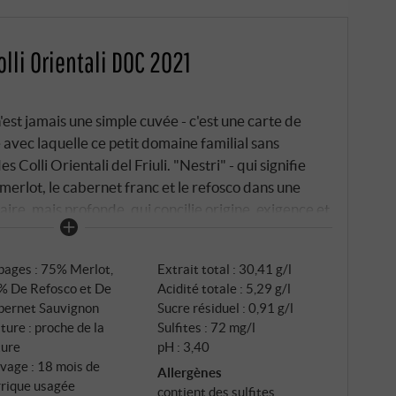
olli Orientali DOC 2021
est jamais une simple cuvée - c'est une carte de
le avec laquelle ce petit domaine familial sans
Colli Orientali del Friuli. "Nestri" - qui signifie
e merlot, le cabernet franc et le refosco dans une
ire, mais profonde, qui concilie origine, exigence et
ent sur les sols typiques de Ponca, un mélange de
u vin une tension minérale et une structure fine.
pages : 75% Merlot,
Extrait total : 30,41 g/l
françaises, mais toujours avec l'objectif de préserver
% De Refosco et De
Acidité totale : 5,29 g/l
e bois bruyant, pas de jeu de force placide.
bernet Sauvignon
Sucre résiduel : 0,91 g/l
ture : proche de la
Sulfites : 72 mg/l
ture
pH : 3,40
vage : 18 mois de
Allergènes
rrique usagée
contient des sulfites