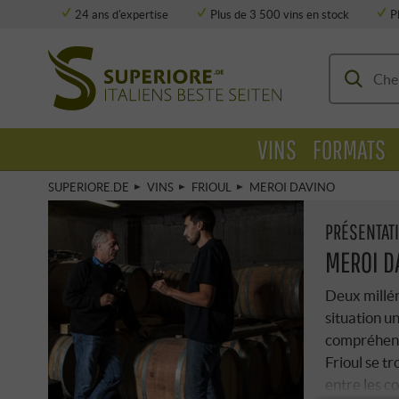
24 ans d'expertise
Plus de 3 500 vins en stock
P
Stockage entièrement climatisé
VINS
FORMATS
SUPERIORE.DE
VINS
FRIOUL
MEROI DAVINO
PRÉSENTAT
MEROI D
Deux millén
situation un
compréhensi
Frioul se tr
entre les c