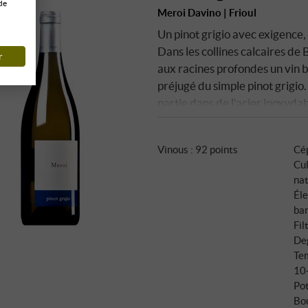
de
Meroi Davino | Frioul
Un pinot grigio avec exigence, 
Dans les collines calcaires de B
r
aux racines profondes un vin 
préjugé du simple pinot grigio. 
partie dans de l'acier inoxyda
profondeur au cépage sans sacr
Vinous
:
92 points
Cé
Cul
na
Éle
bar
Fil
Deg
Tem
10
Pot
Bo