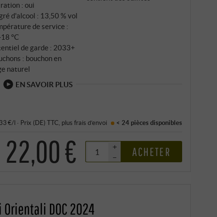
tration : oui
ré d'alcool : 13,50 % vol
pérature de service :
‑18 °C
entiel de garde : 2033+
uchons : bouchon en
ge naturel
EN SAVOIR PLUS
,33 €/l
·
Prix (DE)
TTC
, plus
frais d’envoi
< 24 pièces
disponibles
22,00 €
+
ACHETER
–
li Orientali DOC 2024