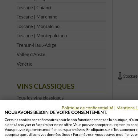
Toscane | Chianti
Toscane | Maremme
Toscane | Montalcino
Toscane | Montepulciano
Trentin-Haut-Adige
Vallée d'Aoste
Vénétie
Stockage
VINS CLASSIQUES
Tous les vins classiques
Amarone
Politique de confidentialité
|
Mentions L
NOUS AVONS BESOIN DE VOTRE CONSENTEMENT.
Barbaresco
Certains cookies sont nécessaires pour le bon fonctionnement de la boutique, d’aut
aident à analyser et à optimiser notre offre. Vous pouvez accepter ou rejeter les cook
Barolo
Vous pouvez également modifier leurs paramètres. En cliquant sur « Tout accepter »
acceptez que utilisons vos données. Sous « Paramètres », vous pouvez modifier votr
Brunello