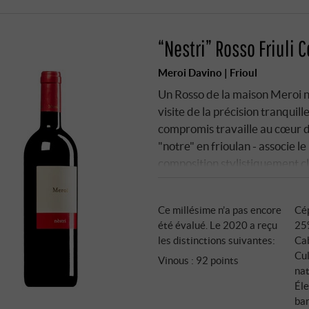
“Nestri” Rosso Friuli C
Meroi Davino | Frioul
Un Rosso de la maison Meroi n'
visite de la précision tranquil
compromis travaille au cœur des 
"notre" en frioulan - associe l
composition stylistiquement cla
personnalité. Les vignes pouss
marne et de grès qui confère a
Ce millésime n’a pas encore
Cé
L'élevage se fait en barriques 
été évalué. Le 2020 a reçu
25
le fruit et la fraîcheur - pas d
les distinctions suivantes:
Ca
Cul
Vinous
:
92 points
na
Éle
ba