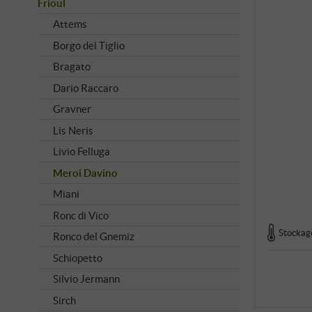
Frioul
Attems
Borgo del Tiglio
Bragato
Dario Raccaro
Gravner
Lis Neris
Livio Felluga
Meroi Davino
Miani
Ronc di Vico
Stockage
Ronco del Gnemiz
Schiopetto
Silvio Jermann
Sirch