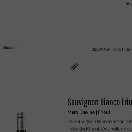
liè
 climatisé
02090424 ·
0,75 l · 32
Sauvignon Bianco Friul
Meroi Davino | Frioul
Le Sauvignon Bianco associe le
riche du Meroi. Des huiles de 