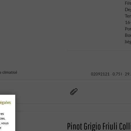
Fil
Deg
Tem
16
Pot
Bo
liè
 climatisé
02092121 ·
0,75 l · 29
égales
res
ies.
Pinot Grigio Friuli Col
, vous
e