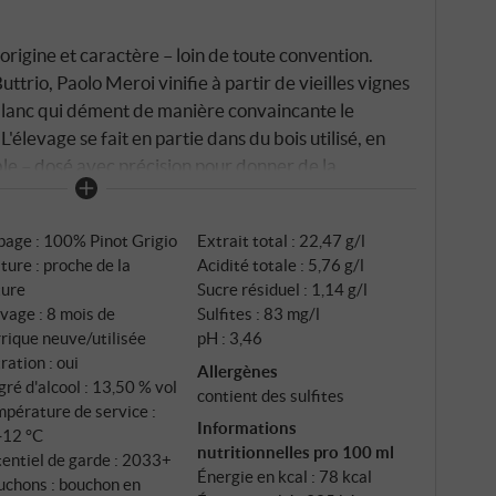
origine et caractère – loin de toute convention.
uttrio, Paolo Meroi vinifie à partir de vieilles vignes
blanc qui dément de manière convaincante le
L'élevage se fait en partie dans du bois utilisé, en
ble – dosé avec précision pour donner de la
ifier sa fraîcheur.
page : 100% Pinot Grigio
Extrait total : 22,47 g/l
ture : proche de la
Acidité totale : 5,76 g/l
ture
Sucre résiduel : 1,14 g/l
vage : 8 mois de
Sulfites : 83 mg/l
rique neuve/utilisée
pH : 3,46
tration : oui
Allergènes
ré d'alcool : 13,50 % vol
contient des sulfites
pérature de service :
Informations
‑12 °C
nutritionnelles pro 100 ml
entiel de garde : 2033+
Énergie en kcal : 78 kcal
uchons : bouchon en