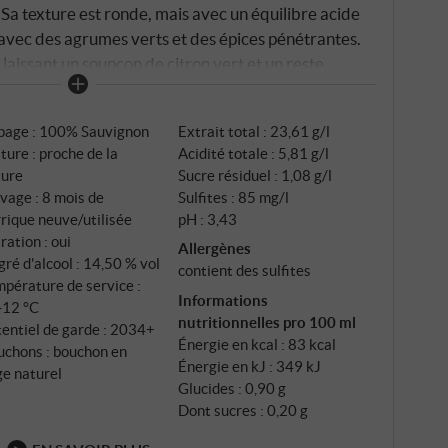
a texture est ronde, mais avec un équilibre acide
 avec des agrumes verts et des épices pénétrantes.
, laissant un soupçon de citron vert et un reste
cheur de l'expression. Un contraste passionnant entre
non Blanc grand format qui conserve son harmonie à
page : 100% Sauvignon
Extrait total : 23,61 g/l
E
ture : proche de la
Acidité totale : 5,81 g/l
ture
Sucre résiduel : 1,08 g/l
vage : 8 mois de
Sulfites : 85 mg/l
rique neuve/utilisée
pH : 3,43
tration : oui
Allergènes
ré d'alcool : 14,50 % vol
contient des sulfites
pérature de service :
Informations
‑12 °C
nutritionnelles pro 100 ml
entiel de garde : 2034+
Énergie en kcal : 83 kcal
uchons : bouchon en
Énergie en kJ : 349 kJ
ge naturel
Glucides : 0,90 g
Dont sucres : 0,20 g