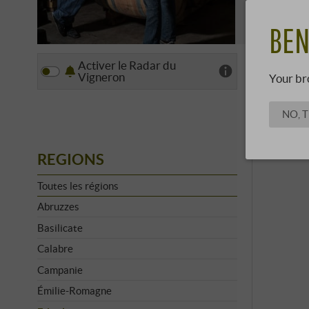
brille néan
EN SAV
BEN
Activer le Radar du
Affich
Vigneron
Your br
NO, 
REGIONS
Toutes les régions
Abruzzes
Basilicate
Calabre
Campanie
Émilie-Romagne