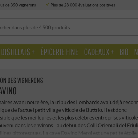
lus de 350 vignerons
Plus de 28 000 évaluations positives
DISTILLATS +
ÉPICERIE FINE
CADEAUX +
BIO
N
ION DES VIGNERONS
AVINO
aires avant notre ère, la tribu des Lombards avait déjà reconn
ique de l'actuel petit village viticole de Buttrio. Il est donc
ble que les meilleures et les plus célèbres entreprises viticol
ouvent dans les environs - au début des Colli Orientali del Friuli
ollines pittoresques. La cave Davino Meroi est une petite étoile