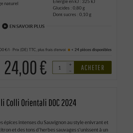
Énergie en kJ : 325 kJ
ge naturel
Glucides : 0,80 g
Dont sucres : 0,10 g
EN SAVOIR PLUS
,00 €/l
·
Prix (DE)
TTC
, plus
frais d’envoi
< 24 pièces
disponibles
24,00 €
+
ACHETER
–
i Colli Orientali DOC 2024
s épices intenses du Sauvignon au style enivrant et
citron et des tons d'herbes sauvages s'unissent à un