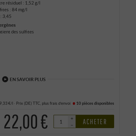
re résiduel : 1,52 g/l
nes confère profondeur et longueur sans masquer la
fites : 84 mg/l
: 3,45
lergènes
tient des sulfites
EN SAVOIR PLUS
29,33 €/l
·
Prix (DE)
TTC
, plus
frais d’envoi
10 pièces
disponibles
22,00 €
+
ACHETER
–