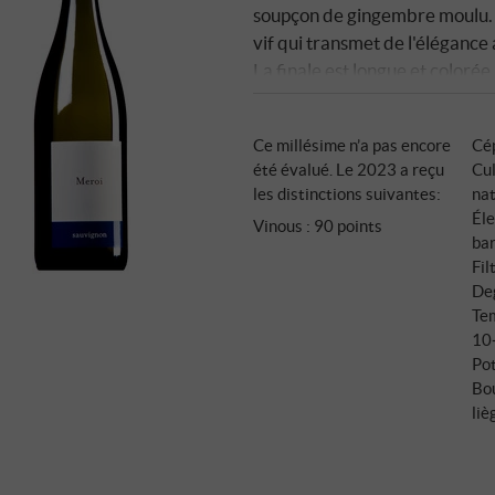
soupçon de gingembre moulu. S
vif qui transmet de l'élégance
La finale est longue et colorée
d'acidité qui maintient la fraî
le salé et le sucré. Un Sauvig
Ce millésime n’a pas encore
Cé
tout moment. SUPERIORE.D
été évalué. Le 2023 a reçu
Cul
les distinctions suivantes:
na
Éle
Vinous
:
90 points
bar
Fil
Deg
Tem
10
Pot
Bo
liè