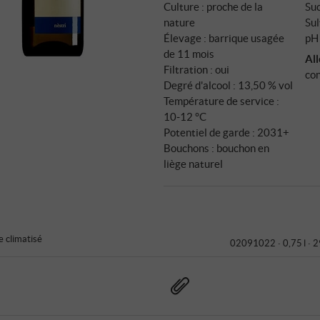
Culture : proche de la
Suc
précise. L'élevage sur lies fi
nature
Sul
fraîcheur.
Élevage : barrique usagée
pH 
de 11 mois
Al
Filtration : oui
con
Degré d'alcool : 13,50 % vol
Température de service :
10‑12 °C
Potentiel de garde : 2031+
Bouchons : bouchon en
liège naturel
 climatisé
02091022 ·
0,75 l · 