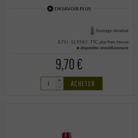
EN SAVOIR PLUS
Stockage climatisé
0,75 l · 12,93 €/l
·
TTC
, plus
frais d’envoi
disponible immédiatement
9,70 €
+
ACHETER
–