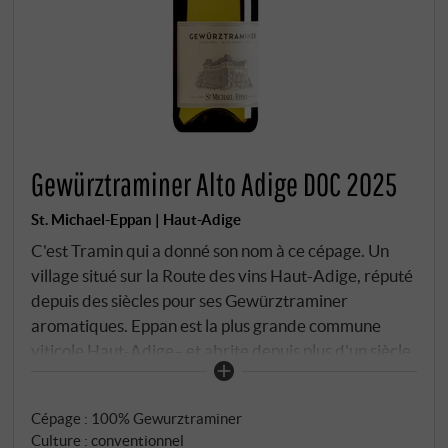
Gewürztraminer Alto Adige DOC 2025
St. Michael-Eppan | Haut-Adige
C'est Tramin qui a donné son nom à ce cépage. Un
village situé sur la Route des vins Haut-Adige, réputé
depuis des siècles pour ses Gewürztraminer
aromatiques. Eppan est la plus grande commune
viticole Haut-Adige– et abrite depuis plus d'un siècle
la Cantina St. Michael-Eppan. La coopérative
s'approvisionne en raisins auprès de ses membres,
Cépage : 100% Gewurztraminer
dans des vignobles situés de Cortaccia à Eppan en
Culture : conventionnel