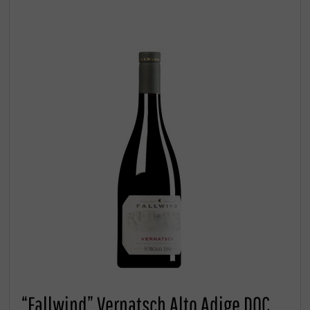
“Fallwind” Vernatsch Alto Adige DOC