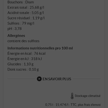
Bouchons : Diam
Extrait total : 25,68 g/l
Acidité totale : 5,05 g/l
Sucre résiduel : 1,19 g/l
Sulfites : 79 mg/l
pH : 3,78
Allergènes
contient des sulfites
Informations nutritionnelles pro 100 ml
Énergie en kcal : 76 kcal
Énergie en kJ : 318 kJ
Glucides : 1,10 g
Dont sucres : 0,10 g
EN SAVOIR PLUS
Stockage climatisé
0,75 l · 15,47 €/l
·
TTC
, plus
frais d’envoi