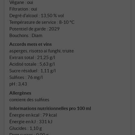
Végane : oui
de tous les autres à cette altitude. Vendange
Filtration : oui
manuelle, vinification en acier. Typique du cépage,
Degré d'alcool : 13,50 % vol
propre, facile à boire.
Température de service : 8‑10 °C
Potentiel de garde : 2029
Bouchons : Diam
Accords mets et vins
asperges, risotto ai funghi, truite
Extrait total : 21,25 g/l
Acidité totale : 5,63 g/l
Sucre résiduel : 1,11 g/l
Sulfites : 76 mg/l
pH : 3,43
Allergènes
contient des sulfites
Informations nutritionnelles pro 100 ml
Énergie en kcal : 79 kcal
Énergie en kJ : 331 kJ
Glucides : 1,10 g
Dont sucres : 0,00 g