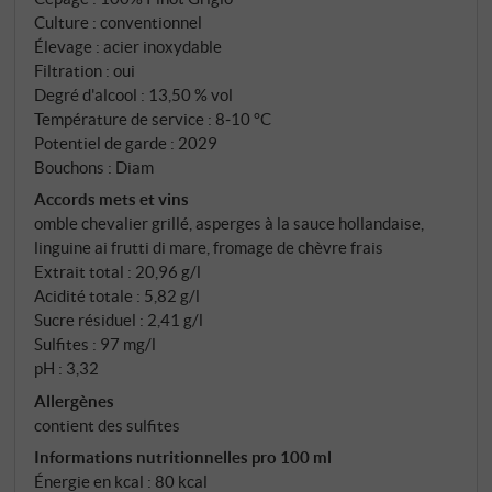
fraîches, des altitudes comprises entre 300 et 500
Culture : conventionnel
mètres, des sols calcaires, une précision alpine. Le
Élevage : acier inoxydable
maître de chai Hans Terzer, l'une des figures
Filtration : oui
marquantes du vin blanc Haut-Adigedepuis des
Degré d'alcool : 13,50 % vol
décennies, a clairement défini la ligne directrice : un
Température de service : 8‑10 °C
Potentiel de garde : 2029
vin net, pur, au profil bien défini. Cantina St. Michael-
Bouchons : Diam
Eppan, fondée en 1907 et soutenue par 340 familles
Accords mets et vins
membres, en a fait l'un de ses vins les plus vendus – à
omble chevalier grillé, asperges à la sauce hollandaise,
juste titre. 100 % Pinot Grigio, fermentation et
linguine ai frutti di mare, fromage de chèvre frais
élevage exclusivement en cuves inox.
Extrait total : 20,96 g/l
Acidité totale : 5,82 g/l
Sucre résiduel : 2,41 g/l
Sulfites : 97 mg/l
pH : 3,32
Allergènes
contient des sulfites
Informations nutritionnelles pro 100 ml
Énergie en kcal : 80 kcal