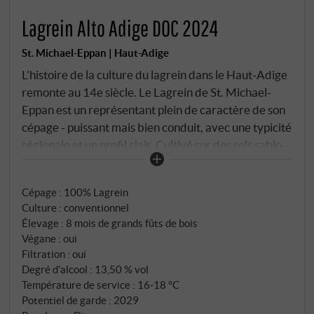
Lagrein Alto Adige DOC 2024
St. Michael-Eppan | Haut-Adige
L'histoire de la culture du lagrein dans le Haut-Adige
remonte au 14e siècle. Le Lagrein de St. Michael-
Eppan est un représentant plein de caractère de son
cépage - puissant mais bien conduit, avec une typicité
régionale et un profil clair. Cultivé sur des sols sablo-
argileux profonds dans la région de Bolzano et
d'Eppan, ce vin montre ce que Haut-Adigecépage
Cépage : 100% Lagrein
rouge autochtone Haut-Adigepeut faire entre de
Culture : conventionnel
bonnes mains. Le millésime 2024 a apporté une
Élevage : 8 mois de grands fûts de bois
maturité équilibrée, permettant à la fois fraîcheur et
Végane : oui
profondeur. Après la macération classique, le vin a
Filtration : oui
vieilli plusieurs mois dans de grands fûts de bois, ce
Degré d'alcool : 13,50 % vol
qui lui confère de la structure sans pour autant
Température de service : 16‑18 °C
Potentiel de garde : 2029
masquer le fruit.