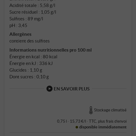
Acidité totale : 5,58 g/l
Sucre résiduel : 1,05 g/l
Sulfites : 89 mg/l
pH : 3,45
Allergènes
contient des sulfites
Informations nutritionnelles pro 100 ml
Énergie en kcal : 80 kcal
Énergie en kJ : 336 kJ
Glucides : 1,10 g
Dont sucres : 0,10 g
EN SAVOIR PLUS
Stockage climatisé
0,75 l · 15,73 €/l
·
TTC
, plus
frais d’envoi
disponible immédiatement