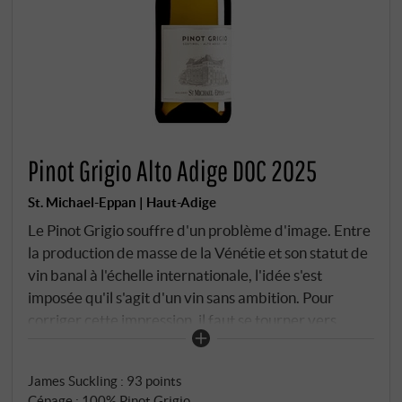
Pinot Grigio Alto Adige DOC 2025
St. Michael-Eppan | Haut-Adige
Le Pinot Grigio souffre d'un problème d'image. Entre
la production de masse de la Vénétie et son statut de
vin banal à l'échelle internationale, l'idée s'est
imposée qu'il s'agit d'un vin sans ambition. Pour
corriger cette impression, il faut se tourner vers
Haut-Adige. Dans le Haut-Adige, ce cépage –
originaire de Bourgogne – a trouvé un terroir qui lui
James Suckling
:
93 points
apporte ce qu’il ne trouve pas ailleurs : des nuits
Cépage : 100% Pinot Grigio