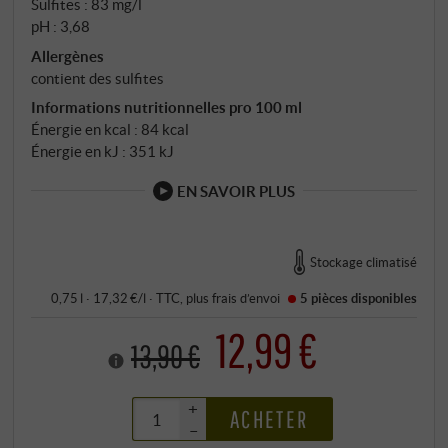
Sulfites : 83 mg/l
pH : 3,68
Allergènes
contient des sulfites
Informations nutritionnelles pro 100 ml
Énergie en kcal : 84 kcal
Énergie en kJ : 351 kJ
EN SAVOIR PLUS
Stockage climatisé
0,75 l · 17,32 €/l
·
TTC
, plus
frais d’envoi
5 pièces
disponibles
12,99 €
13,90 €
+
ACHETER
–