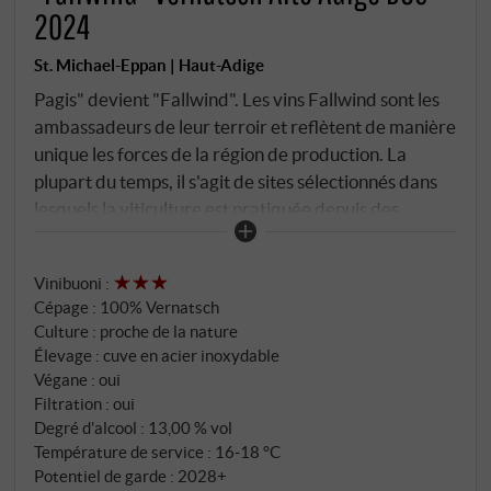
2024
St. Michael-Eppan | Haut-Adige
Pagis" devient "Fallwind". Les vins Fallwind sont les
ambassadeurs de leur terroir et reflètent de manière
unique les forces de la région de production. La
plupart du temps, il s'agit de sites sélectionnés dans
lesquels la viticulture est pratiquée depuis des
siècles. Des directives de qualité strictes, de faibles
rendements, un travail manuel intensif dans les
Vinibuoni
:
vignes ainsi qu'un élevage doux et individuel dans la
Cépage : 100% Vernatsch
cave font de ces vins ce qu'ils sont : Des vins de
Culture : proche de la nature
caractère, précis et uniques, dont les
Élevage : cuve en acier inoxydable
caractéristiques variétales séduisent tous les
Végane : oui
amateurs.
Filtration : oui
Degré d'alcool : 13,00 % vol
Température de service : 16‑18 °C
Potentiel de garde : 2028+