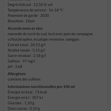
raisins pour ce vin du lieu-dit Sattel – ces vignobles en
Degré d'alcool : 12,50 % vol
pente douce situés entre Eppan et le lac, à une
Température de service : 16‑18 °C
altitude de 420 à 480 mètres, exposition sud-est à
Potentiel de garde : 2030
Bouchons : Diam
sud-ouest, sur des sols de débris morainiques datant
de la dernière période glaciaire. Les vignes ont
Accords mets et vins
marende du tyrol du sud, lard avec pain de campagne,
jusqu'à 50 ans. Les vendanges ont lieu début octobre,
schlutzkrapfen, escalope viennoise, taleggio
à la main – et le mot "sélection" dans le nom est tout
Extrait total : 26,15 g/l
un programme : Seuls les raisins les plus mûrs entrent
Acidité totale : 5,15 g/l
dans la composition de ce vin, vinifié séparément du
Sucre résiduel : 2,18 g/l
reste de la récolte. Exclusivement de l'acier, pas de
Sulfites : 97 mg/l
bois – le fruit doit parler.
pH : 3,68
Allergènes
contient des sulfites
Informations nutritionnelles pro 100 ml
Énergie en kcal : 73 kcal
Énergie en kJ : 307 kJ
Glucides : 1,10 g
Dont sucres : 0,10 g