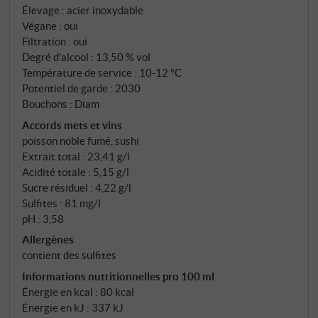
passant par Termeno et Kaltern, à une altitude
Élevage : acier inoxydable
comprise entre 300 et 500 mètres, avec une
Végane : oui
exposition sud-sud-est, sur des sols calcaires et
Filtration : oui
graveleux comportant une légère proportion
Degré d'alcool : 13,50 % vol
d'argile. Vendanges manuelles mi-septembre,
Température de service : 10‑12 °C
Potentiel de garde : 2030
fermentation et élevage en cuves inox. Élevé en sec,
Bouchons : Diam
arômes purs.
Accords mets et vins
poisson noble fumé, sushi
Extrait total : 23,41 g/l
Acidité totale : 5,15 g/l
Sucre résiduel : 4,22 g/l
Sulfites : 81 mg/l
pH : 3,58
Allergènes
contient des sulfites
Informations nutritionnelles pro 100 ml
Énergie en kcal : 80 kcal
Énergie en kJ : 337 kJ