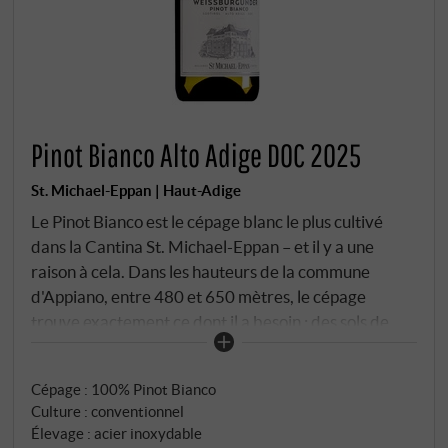
Pinot Bianco Alto Adige DOC 2025
St. Michael-Eppan | Haut-Adige
Le Pinot Bianco est le cépage blanc le plus cultivé
dans la Cantina St. Michael-Eppan – et il y a une
raison à cela. Dans les hauteurs de la commune
d'Appiano, entre 480 et 650 mètres, le cépage
trouve exactement ce dont il a besoin : des sols de
gravier calcaire avec une légère proportion d'argile,
une exposition sud-est et les vents frais de la nuit qui
Cépage : 100% Pinot Bianco
descendent du Mendelgebirge. Ces vents sont l'outil
Culture : conventionnel
invisible du terroir – ils ralentissent la maturité et
Élevage : acier inoxydable
préservent la fraîcheur qui distingue le pinot bianco