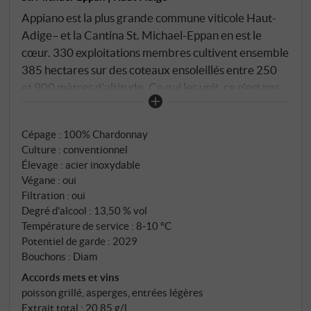
Appiano est la plus grande commune viticole Haut-
Adige– et la Cantina St. Michael-Eppan en est le
cœur. 330 exploitations membres cultivent ensemble
385 hectares sur des coteaux ensoleillés entre 250
et 900 mètres d'altitude. Ce qui les unit, ce n'est pas
seulement la géographie, mais la conviction que la
qualité naît dans le vignoble – et qu'Eppan offre les
Cépage : 100% Chardonnay
bonnes conditions pour cela. Le chardonnay pousse à
Culture : conventionnel
environ 400 mètres le long de la célèbre route des
Élevage : acier inoxydable
vins Haut-Adige, sur des sols morainiques datant de
Végane : oui
l'ère glaciaire – calcaires, bien aérés, avec une
Filtration : oui
capacité naturelle à mûrir lentement. Vendange
Degré d'alcool : 13,50 % vol
manuelle, traitement en acier inoxydable : frais et
Température de service : 8‑10 °C
Potentiel de garde : 2029
typique du cépage.
Bouchons : Diam
Accords mets et vins
poisson grillé, asperges, entrées légères
Extrait total : 20,85 g/l