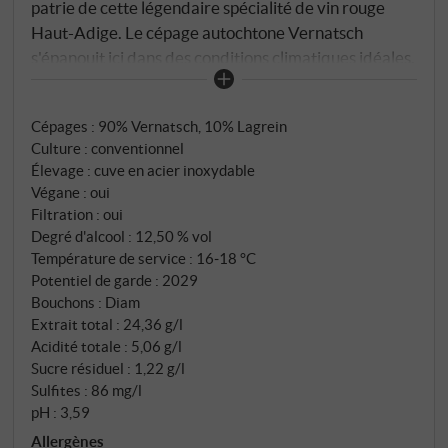
patrie de cette légendaire spécialité de vin rouge
Haut-Adige. Le cépage autochtone Vernatsch
s'épanouit ici dans des conditions climatiques idéales,
sur des sols d'éboulis morainiques orientés au sud et
au sud-est. La cuvée composée de 90% de Vernatsch
Cépages : 90% Vernatsch, 10% Lagrein
et de 10% de Lagrein est vinifiée par la célèbre
Culture : conventionnel
Cantina St. Michael-Eppan, qui compte depuis 1907
Élevage : cuve en acier inoxydable
parmi les coopératives leaders Haut-Adige. Les
Végane : oui
vendanges manuelles ont lieu début octobre avec
Filtration : oui
une sélection minutieuse des raisins. Après la
Degré d'alcool : 12,50 % vol
fermentation en cuve inox, le vin subit la
Température de service : 16‑18 °C
Potentiel de garde : 2029
fermentation malolactique avant d'être élevé en
Bouchons : Diam
cuve inox.
Extrait total : 24,36 g/l
Acidité totale : 5,06 g/l
Sucre résiduel : 1,22 g/l
Sulfites : 86 mg/l
pH : 3,59
Allergènes