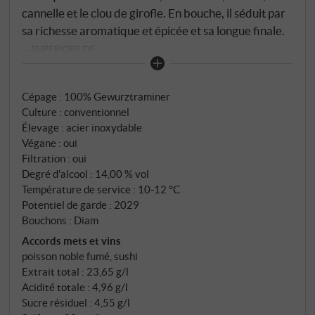
cannelle et le clou de girofle. En bouche, il séduit par
sa richesse aromatique et épicée et sa longue finale.
SUPERIORE.DE
Cépage : 100% Gewurztraminer
Culture : conventionnel
Élevage : acier inoxydable
Végane : oui
Filtration : oui
Degré d'alcool : 14,00 % vol
Température de service : 10‑12 °C
Potentiel de garde : 2029
Bouchons : Diam
Accords mets et vins
poisson noble fumé, sushi
Extrait total : 23,65 g/l
Acidité totale : 4,96 g/l
Sucre résiduel : 4,55 g/l