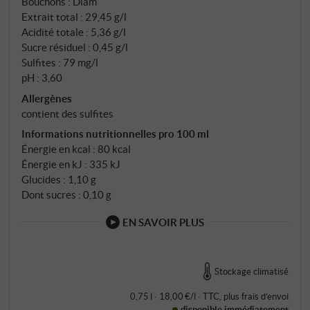
Bouchons : Diam
Extrait total : 29,45 g/l
Acidité totale : 5,36 g/l
Sucre résiduel : 0,45 g/l
Sulfites : 79 mg/l
pH : 3,60
Allergènes
contient des sulfites
Informations nutritionnelles pro 100 ml
Énergie en kcal : 80 kcal
Énergie en kJ : 335 kJ
Glucides : 1,10 g
Dont sucres : 0,10 g
EN SAVOIR PLUS
Stockage climatisé
0,75 l · 18,00 €/l
·
TTC
, plus
frais d’envoi
disponible immédiatement