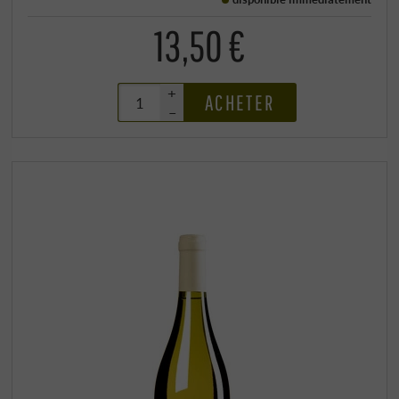
13,50 €
+
ACHETER
–