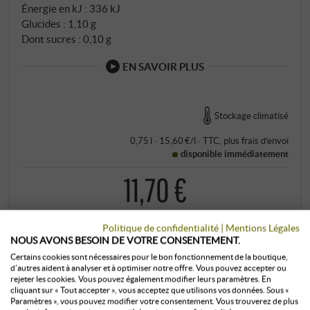
Énergie en kJ : 336 kJ
Glucides : 1,10 g
Dont sucres : 0,10 g
EN SAVOIR PLUS
Stockage climatisé
0,75 l · 15,60 €/l
·
TTC
, plus
frais d’envoi
disponible immédiatement
11,70 €
+
Politique de confidentialité
|
Mentions Légales
ACHETER
–
NOUS AVONS BESOIN DE VOTRE CONSENTEMENT.
Certains cookies sont nécessaires pour le bon fonctionnement de la boutique,
d’autres aident à analyser et à optimiser notre offre. Vous pouvez accepter ou
rejeter les cookies. Vous pouvez également modifier leurs paramètres. En
cliquant sur « Tout accepter », vous acceptez que utilisons vos données. Sous «
Paramètres », vous pouvez modifier votre consentement. Vous trouverez de plus