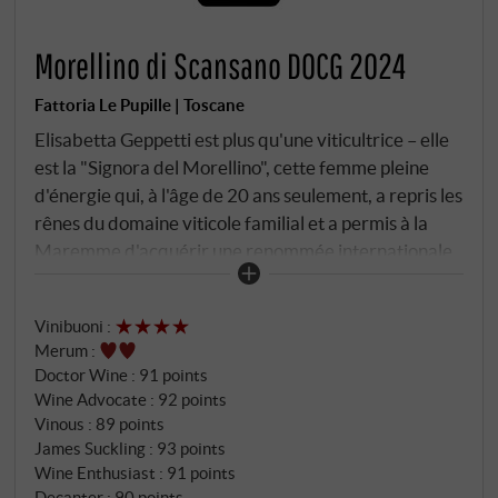
Morellino di Scansano DOCG 2024
Fattoria Le Pupille | Toscane
Elisabetta Geppetti est plus qu'une viticultrice – elle
est la "Signora del Morellino", cette femme pleine
d'énergie qui, à l'âge de 20 ans seulement, a repris les
rênes du domaine viticole familial et a permis à la
Maremme d'acquérir une renommée internationale.
En vinifiant le premier Morellino en 1985, elle a posé
la première pierre d'une histoire à succès qui se
Vinibuoni
:
poursuit encore aujourd'hui. Ce vin est la carte de
Merum
:
visite quantitative et qualitative de Le Pupille – une
Doctor Wine
:
91 points
expression constante et authentique du terroir entre
Wine Advocate
:
92 points
Pereta et Magliano en Toscane. Le Morellino associe
Vinous
:
89 points
le sangiovese (90%) à l'alicante et au ciliegiolo
James Suckling
:
93 points
autochtone (5% chacun) provenant de vignobles
Wine Enthusiast
:
91 points
Decanter
:
90 points