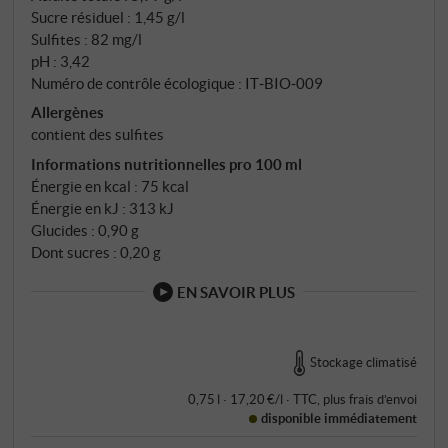
Sucre résiduel : 1,45 g/l
Sulfites : 82 mg/l
pH : 3,42
Numéro de contrôle écologique : IT‑BIO‑009
Allergènes
contient des sulfites
Informations nutritionnelles pro 100 ml
Énergie en kcal : 75 kcal
Énergie en kJ : 313 kJ
Glucides : 0,90 g
Dont sucres : 0,20 g
EN SAVOIR PLUS
Stockage climatisé
0,75 l · 17,20 €/l
·
TTC
, plus
frais d’envoi
disponible immédiatement