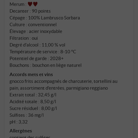
Merum
:
fascinantes d'Italie – aromatique, vif, doté d'une
Decanter
:
90 points
structure acide qui fait passer les Bordeaux pour des
Cépage : 100% Lambrusco Sorbara
vieux de la vieille –, ceux-là ouvrent cette bouteille
Culture : conventionnel
avec des attentes tout à fait différentes. 100 %
Élevage : acier inoxydable
Lambrusco di Sorbara issu du vignoble Sozzigalli,
Filtration : oui
100 hectares de vignes en propre, soigneusement
Degré d'alcool : 11,00 % vol
Température de service : 8‑10 °C
sélectionnées. Macération courte, prise de mousse
Potentiel de garde : 2028+
lente en cuve fermée selon la méthode Charmat.
Bouchons : bouchon en liège naturel
Aucun compromis là où il ne faut pas.
Accords mets et vins
gnocco frits accompagnés de charcuterie, tortellini au
pain, assortiment d'entrées, parmigiano reggiano
Extrait total : 32,45 g/l
Acidité totale : 8,50 g/l
Sucre résiduel : 8,00 g/l
Sulfites : 36 mg/l
pH : 3,32
Allergènes
contient des sulfites