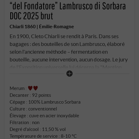
“del Fondatore” Lambrusco di Sorbara
DOC 2025 brut
Chiarli 1860 | Émilie-Romagne
En 1900, Cleto Chiarli se rendit à Paris. Dans ses
bagages : des bouteilles de son Lambrusco, élaboré
selon l'ancienne méthode – fermentation en
bouteille, aucune intervention, aucun dosage. Le jury
de l'Exposition universelle lui décerna la "Mention
honorable". Un siècle plus tard, le Wine Spectator a
classé le Fondatore parmi ses 100 meilleurs vins du
Merum
:
monde. Le secret réside dans le procédé. Alors que le
Decanter
:
92 points
marché mise sur la méthode Charmat, Chiarli 1860
Cépage : 100% Lambrusco Sorbara
del Fondatore reste fidèle à la méthode ancestrale,
Culture : conventionnel
la seconde fermentation s'effectuant en bouteille.
Élevage : cuve en acier inoxydable
S’ensuit un élevage de six mois sur lies. Pas de
Filtration : non
dosage. Le résultat est un Lambrusco dont on peut
Degré d'alcool : 11,50 % vol
Température de service : 8‑10 °C
retracer les millésimes – et qui révèle comment ce