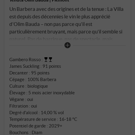
Un Barbera avec des origines et de la tenue : La Villa
est depuis des décennies le vin le plus apprécié
d'Olim Bauda – non pas parce qu'il est
particulièrement bruyant, mais parce qu'il semble si
naturel. Pas de barrique, pas de spectacle, mais
beaucoup de caractère. Le secret réside dans
l'équilibre : fruit et fraîcheur, élégance et énergie –
Gambero Rosso
:
tout est là, rien ne s'impose. Dans le verre, un rubis
James Suckling
:
91 points
lumineux avec un violet juvénile. Le bouquet joue sur
Decanter
:
95 points
la fraîcheur : griotte, framboise, herbes séchées, un
Cépage : 100% Barbera
soupçon de violette et une délicate note minérale. En
Culture : biologique
bouche, on retrouve la tension typique de l'Asti-
Élevage : 5 mois acier inoxydable
Barbera – juteuse, aux contours clairs, avec des
Végane : oui
Filtration : oui
tanins souples et une fine longueur. Un vin
Degré d'alcool : 14,00 % vol
merveilleusement authentique qui respire l'âme du
Température de service : 16‑18 °C
Piémont – spontané, vivant, sans artifice. Celui qui
Potentiel de garde : 2029+
veut comprendre l'essence de ce cépage est ici au
Bouchons : Diam