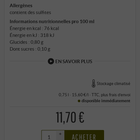
Allergènes
contient des sulfites
Informations nutritionnelles pro 100 ml
Énergie en kcal : 76 kcal
Énergie en kJ : 318 kJ
Glucides : 0,80 g
Dont sucres : 0,10 g
EN SAVOIR PLUS
Stockage climatisé
0,75 l · 15,60 €/l
·
TTC
, plus
frais d’envoi
disponible immédiatement
11,70 €
+
ACHETER