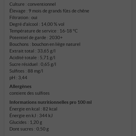
Culture : conventionnel
Élevage : 9 mois de grands fûts de chêne
Filtration : oui
Degré d'alcool : 14,00 % vol
Température de service : 16‑18 °C
Potentiel de garde : 2030+
Bouchons : bouchon en liège naturel
Extrait total : 33,65 g/l
Acidité totale : 5,71 g/l
Sucre résiduel : 0,65 g/l
Sulfites : 88 mg/l
pH : 3,44
Allergènes
contient des sulfites
Informations nutritionnelles pro 100 ml
Énergie en kcal : 82 kcal
Énergie en kJ : 344 kJ
Glucides : 1,20 g
Dont sucres : 0,50 g