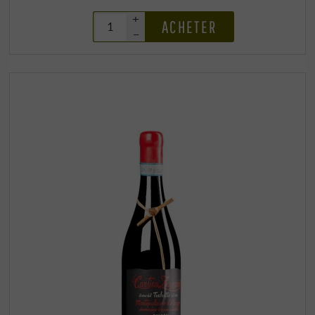
+
ACHETER
–