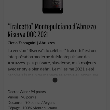
“Tralcetto” Montepulciano d’Abruzzo
Riserva DOC 2021
Ciccio Zaccagnini | Abruzzes
La version "Riserva" du célèbre "Tralcetto" est une
interprétation moderne du Montepulciano des
Abruzzes : plus puissant, plus dense, mais toujours
avec un style bien défini. Le millésime 2021 a été
récolté à la main de manière sélective et, après une
fermentation en cuve traditionnelle, élevé pendant
neuf mois dans de grands fûts en bois, ce qui confère
Doctor Wine
:
94 points
au vin structure et profondeur.
Vinous
:
90 points
Decanter
:
90 points / Argent
Cépage : 100% Montepulciano