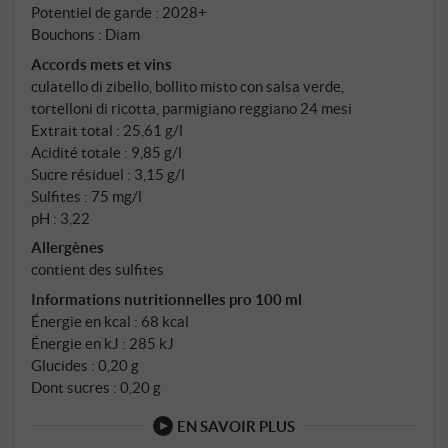
Potentiel de garde : 2028+
vin se présentait bien avant que quiconque n’ait eu
Bouchons : Diam
l’idée de le rendre sucré.
Accords mets et vins
culatello di zibello, bollito misto con salsa verde,
tortelloni di ricotta, parmigiano reggiano 24 mesi
Extrait total : 25,61 g/l
Acidité totale : 9,85 g/l
Sucre résiduel : 3,15 g/l
Sulfites : 75 mg/l
pH : 3,22
Allergènes
contient des sulfites
Informations nutritionnelles pro 100 ml
Énergie en kcal : 68 kcal
Énergie en kJ : 285 kJ
Glucides : 0,20 g
Dont sucres : 0,20 g
EN SAVOIR PLUS