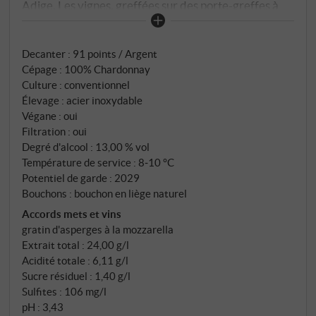
Adige. Les vignes, greffées sur des porte-greffes à
faible vigueur et conduites selon la méthode Guyot,
bénéficient d’une situation privilégiée au fond de la
Decanter
:
91 points / Argent
vallée, d’un ensoleillement idéal et d’une bonne
Cépage : 100% Chardonnay
aération des grappes. Avant le pressurage, les baies
Culture : conventionnel
récoltées à la main macèrent quelques heures au
Élevage : acier inoxydable
frais avec leurs peaux – une étape qui permet de
Végane : oui
transférer les arômes fruités de la peau des baies
Filtration : oui
vers le moût et d’intensifier le bouquet. Après un
Degré d'alcool : 13,00 % vol
Température de service : 8‑10 °C
pressurage doux et une sédimentation naturelle, la
Potentiel de garde : 2029
fermentation s’effectue à une température contrôlée
Bouchons : bouchon en liège naturel
de 19 °C dans des cuves en acier inoxydable.
Accords mets et vins
gratin d'asperges à la mozzarella
Extrait total : 24,00 g/l
Acidité totale : 6,11 g/l
Sucre résiduel : 1,40 g/l
Sulfites : 106 mg/l
pH : 3,43