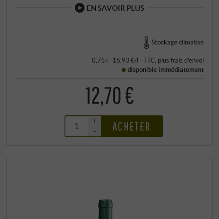
EN SAVOIR PLUS
Stockage climatisé
0,75 l · 16,93 €/l
·
TTC
, plus
frais d’envoi
disponible immédiatement
12,70 €
+
ACHETER
–