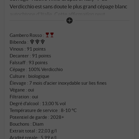
Verdicchio est sans doute le plus grand cépage blanc
autochtone d'Italie. Cette affirmation peut
surprendre ceux qui n'ont jusqu'à présent dégusté
que des vins de Verdicchio neutres ou insipides,
Gambero Rosso
:
parfois même conditionnés dans d'incroyables
Bibenda
:
bouteilles en forme d'amphore."
Vinous
:
91 points
Decanter
:
91 points
Falstaff
:
93 points
Cépage : 100% Verdicchio
Culture : biologique
Élevage : 7 mois d'acier inoxydable sur lies fines
Végane : oui
Filtration : oui
Degré d'alcool : 13,00 % vol
Température de service : 8‑10 °C
Potentiel de garde : 2028+
Bouchons : Diam
Extrait total : 22,03 g/l
Acidité totale : 5,99 g/l