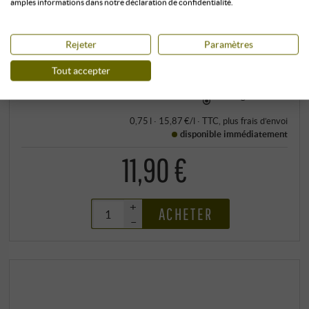
amples informations dans notre déclaration de confidentialité.
Énergie en kJ : 312 kJ
Glucides : 0,80 g
Rejeter
Paramètres
EN SAVOIR PLUS
Tout accepter
Stockage climatisé
0,75 l · 15,87 €/l
·
TTC
, plus
frais d’envoi
disponible immédiatement
11,90 €
+
ACHETER
–