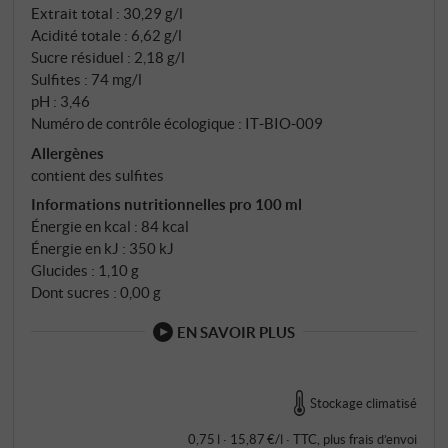
bon endroit et a trouvé son nouveau vin pour tous les
Extrait total : 30,29 g/l
jours. SUPERIORE.DE
Acidité totale : 6,62 g/l
Sucre résiduel : 2,18 g/l
Sulfites : 74 mg/l
pH : 3,46
Numéro de contrôle écologique : IT‑BIO‑009
Allergènes
contient des sulfites
Informations nutritionnelles pro 100 ml
Énergie en kcal : 84 kcal
Énergie en kJ : 350 kJ
Glucides : 1,10 g
Dont sucres : 0,00 g
EN SAVOIR PLUS
Stockage climatisé
0,75 l · 15,87 €/l
·
TTC
, plus
frais d’envoi