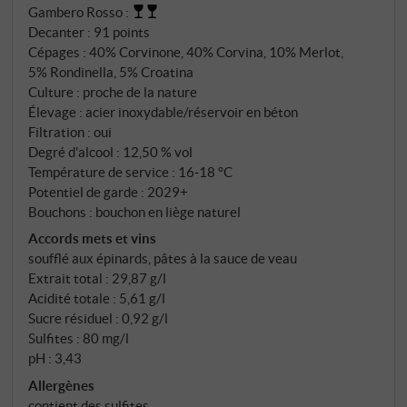
Gambero Rosso
:
cette cuvée, la rondinella, le merlot et la croatina en
Decanter
:
91 points
constituent les accents. Dans le verre, un rouge
Cépages : 40% Corvinone, 40% Corvina, 10% Merlot,
pourpre brillant. Au nez, de la griotte et du poivre
5% Rondinella, 5% Croatina
noir, ainsi qu'un soupçon de fleurs de cerisier et
Culture : proche de la nature
d'herbes méditerranéennes. En bouche, il est rond et
Élevage : acier inoxydable/réservoir en béton
juteux, avec une fraîcheur vivifiante et une finale
Filtration : oui
Degré d'alcool : 12,50 % vol
terreuse et herbacée. La preuve que le Valpolicella a
Température de service : 16‑18 °C
de la profondeur et du caractère même sans
Potentiel de garde : 2029+
appassimento – et une entrée idéale dans le monde
Bouchons : bouchon en liège naturel
de Guerrieri Rizzardi. SUPERIORE.DE
Accords mets et vins
soufflé aux épinards, pâtes à la sauce de veau
Extrait total : 29,87 g/l
Acidité totale : 5,61 g/l
Sucre résiduel : 0,92 g/l
Sulfites : 80 mg/l
pH : 3,43
Allergènes
contient des sulfites