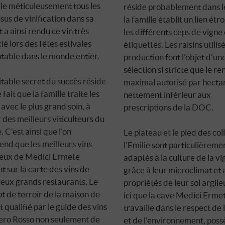
lle méticuleusement tous les
réside probablement dans le
sus de vinification dans sa
la famille établit un lien étro
t a ainsi rendu ce vin très
les différents ceps de vigne 
ié lors des fêtes estivales
étiquettes. Les raisins utilis
table dans le monde entier.
production font l'objet d'un
sélection si stricte que le 
itable secret du succès réside
maximal autorisé par hectar
 fait que la famille traite les
nettement inférieur aux
 avec le plus grand soin, à
prescriptions de la DOC.
r des meilleurs viticulteurs du
 C'est ainsi que l'on
Le plateau et le pied des col
nd que les meilleurs vins
l'Emilie sont particulièreme
eux de Medici Ermete
adaptés à la culture de la vi
nt sur la carte des vins de
grâce à leur microclimat et
ux grands restaurants. Le
propriétés de leur sol argile
t de terroir de la maison de
ici que la cave Medici Ermet
t qualifié par le guide des vins
travaille dans le respect de 
ro Rosso
non seulement de
et de l'environnement, poss