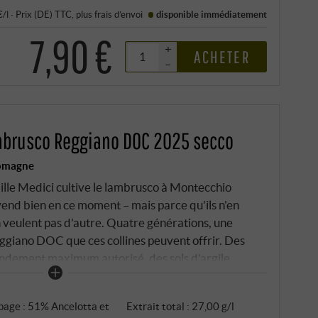
€/l
·
Prix (DE)
TTC
, plus
frais d’envoi
disponible immédiatement
7,90 €
+
ACHETER
–
ambrusco Reggiano DOC 2025 secco
Romagne
mille Medici cultive le lambrusco à Montecchio
 vend bien en ce moment – mais parce qu'ils n'en
n veulent pas d'autre. Quatre générations, une
Reggiano DOC que ces collines peuvent offrir. Des
endement maximum autorisé, des sols d'argile
dans les moindres recoins de la vinification. Assolo
 – et il n'est pas un compromis. 51% d'Ancellotta pour
page : 51% Ancelotta et
Extrait total : 27,00 g/l
co Salamino pour l'acidité et le mordant.