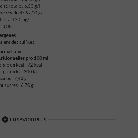
dité totale : 6,50 g/l
re résiduel : 67,00 g/l
fites : 130 mg/l
: 3,30
lergènes
tient des sulfites
formations
ritionnelles pro 100 ml
rgie en kcal : 72 kcal
rgie en kJ : 300 kJ
cides : 7,40 g
t sucres : 6,70 g
EN SAVOIR PLUS