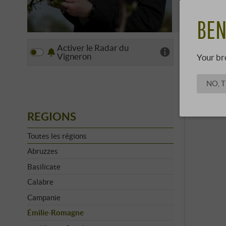
de …
EN SAV
BEN
Activer le Radar du
Affich
Vigneron
Your br
NO, 
REGIONS
Toutes les régions
Abruzzes
Basilicate
Calabre
Campanie
Émilie-Romagne