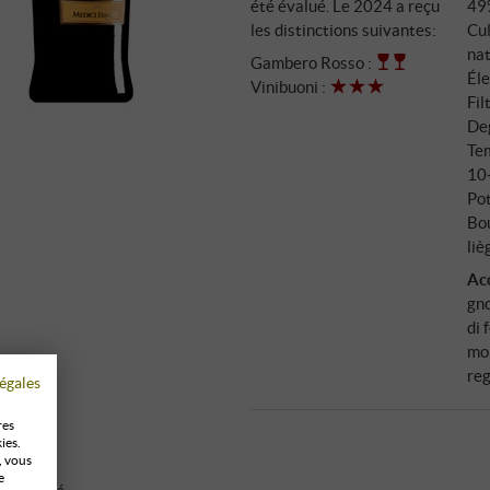
été évalué. Le 2024 a reçu
49
Fermentation en acier à tempé
les distinctions suivantes:
Cul
méthode Martinotti en chambr
na
Gambero Rosso
:
Éle
Vinibuoni
:
Fil
Deg
Tem
10
Pot
Bo
liè
Ac
gno
di 
mor
re
égales
res
ies.
, vous
e
 climatisé