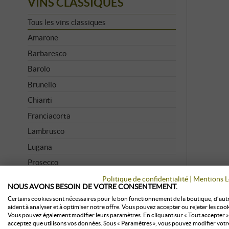
VINS CLASSIQUES
Tous les vins classiques
Amarone
Barbaresco
Barolo
Brunello
Chianti
Franciacorta
Lambrusco
Lugana
Prosecco
Soave
Politique de confidentialité
|
Mentions L
NOUS AVONS BESOIN DE VOTRE CONSENTEMENT.
Supertuscan
Certains cookies sont nécessaires pour le bon fonctionnement de la boutique, d’aut
aident à analyser et à optimiser notre offre. Vous pouvez accepter ou rejeter les cook
Vino Nobile
Vous pouvez également modifier leurs paramètres. En cliquant sur « Tout accepter »
acceptez que utilisons vos données. Sous « Paramètres », vous pouvez modifier votr
Stockage