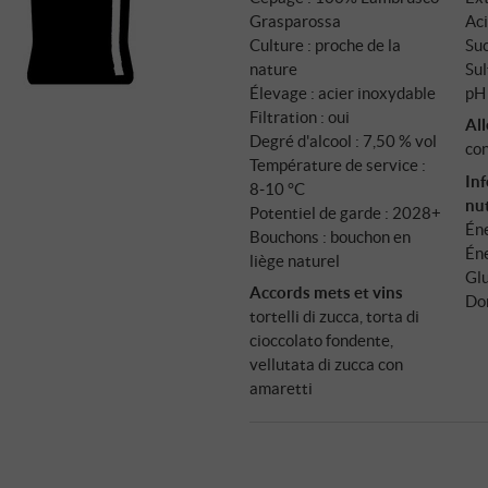
Grasparossa
Aci
Culture : proche de la
Suc
nature
Sul
Élevage : acier inoxydable
pH 
Filtration : oui
Al
Degré d'alcool : 7,50 % vol
con
Température de service :
In
8‑10 °C
nut
Potentiel de garde : 2028+
Éne
Bouchons : bouchon en
Éne
liège naturel
Glu
Accords mets et vins
Don
tortelli di zucca, torta di
cioccolato fondente,
vellutata di zucca con
amaretti