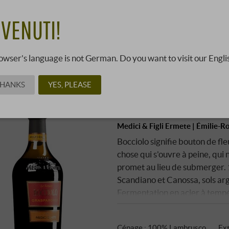
OIR PLUS
VENUTI!
age par liste
Affichage de la galerie
owser's language is not German. Do you want to visit our Engli
THANKS
YES, PLEASE
“Bocciolo” Lambrusco 
Scandiano e Canossa 
Medici & Figli Ermete | Émilie-
Bocciolo signifie bouton de fle
chose qui s'ouvre à peine, qui 
promet au lieu de submerger.
Scandiano et Canossa, sols ar
Fermentation en acier à tempé
sucre souhaité est atteint. Se
que la fraîcheur domine.
Cépage : 100% Lambrusco
Ext