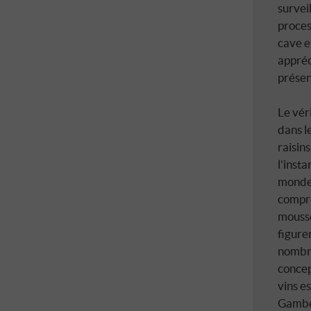
survei
proces
cave e
appréc
présen
Le vér
dans le
raisins
l'insta
monde.
compre
mouss
figure
nombre
concep
vins es
Gambe