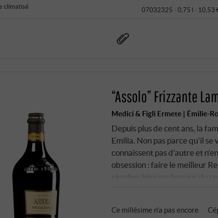
 climatisé
07032325 ·
0,75 l · 10,53 
“Assolo” Frizzante L
Medici & Figli Ermete | Émilie-
Depuis plus de cent ans, la fa
Emilia. Non pas parce qu'il se
connaissent pas d'autre et n'e
obsession : faire le meilleur 
récoltes bien en dessous du r
lourde, un soin apporté jusque 
est leur vin le plus accessible
Ce millésime n’a pas encore
Cé
la couleur et le fruit, Lambrus