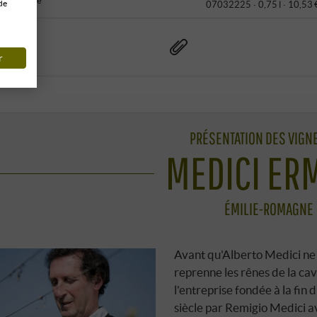
de
07032225 ·
0,75 l · 10,53 
r
PRÉSENTATION DES VIG
MEDICI ER
ÉMILIE-ROMAGNE
Avant qu'Alberto Medici ne
reprenne les rênes de la cav
l'entreprise fondée à la fin 
siècle par Remigio Medici a