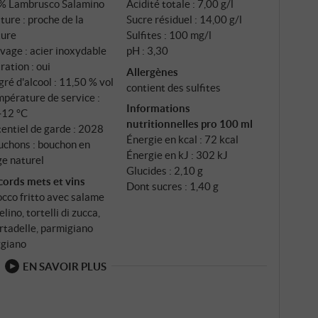
% Lambrusco Salamino
Acidité totale : 7,00 g/l
rature contrôlée, deuxième fermentation selon la
ture : proche de la
Sucre résiduel : 14,00 g/l
e de pression fermée.
ture
Sulfites : 100 mg/l
vage : acier inoxydable
pH : 3,30
tration : oui
Allergènes
ré d'alcool : 11,50 % vol
contient des sulfites
pérature de service :
Informations
‑12 °C
nutritionnelles pro 100 ml
entiel de garde : 2028
Énergie en kcal : 72 kcal
uchons : bouchon en
Énergie en kJ : 302 kJ
ge naturel
Glucides : 2,10 g
cords mets et vins
Dont sucres : 1,40 g
cco fritto avec salame
felino, tortelli di zucca,
tadelle, parmigiano
ggiano
EN SAVOIR PLUS