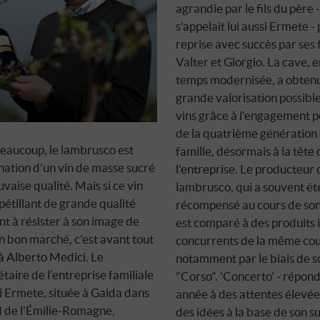
agrandie par le fils du père -
s'appelait lui aussi Ermete - 
reprise avec succès par ses f
Valter et Giorgio. La cave, 
temps modernisée, a obtenu 
grande valorisation possible
vins grâce à l'engagement 
de la quatrième génération 
eaucoup, le lambrusco est
famille, désormais à la tête 
rnation d'un vin de masse sucré
l'entreprise. Le producteur 
vaise qualité. Mais si ce vin
lambrusco, qui a souvent ét
pétillant de grande qualité
récompensé au cours de son 
nt à résister à son image de
est comparé à des produits i
n bon marché, c'est avant tout
concurrents de la même cou
à Alberto Medici. Le
notamment par le biais de s
étaire de l'entreprise familiale
"Corso". 'Concerto' - répon
 Ermete, située à Gaida dans
année à des attentes élevée
d de l'Émilie-Romagne,
des idées à la base de son s