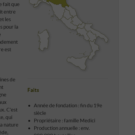
 fait que
it entre
et les
és pour la
e
rendement
e est
lines de
nt
Faits
gne
 aux
Année de fondation : fin du 19e
ux. C'est
siècle
e, qui
Propriétaire : famille Medici
la nature
Production annuelle : env.
ède,