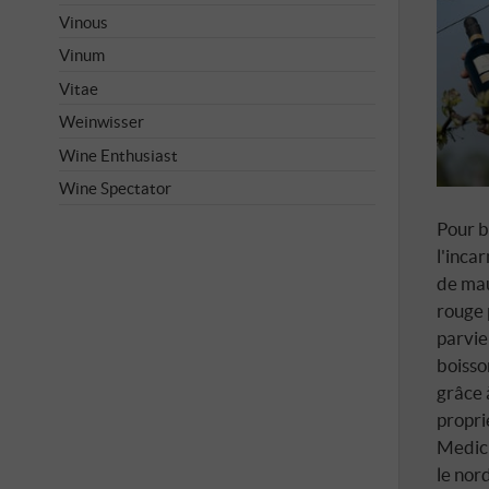
Vinous
Vinum
Vitae
Weinwisser
Wine Enthusiast
Wine Spectator
Pour b
l'inca
de mau
rouge 
parvie
boisso
grâce 
propri
Medici
le nor