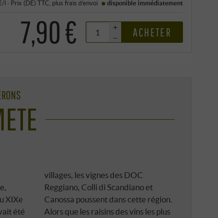
€/l
·
Prix (DE)
TTC
, plus
frais d’envoi
disponible immédiatement
7,90 €
+
ACHETER
–
NERONS
METE
villages, les vignes des DOC
e,
Reggiano, Colli di Scandiano et
du XIXe
Canossa poussent dans cette région.
vait été
Alors que les raisins des vins les plus