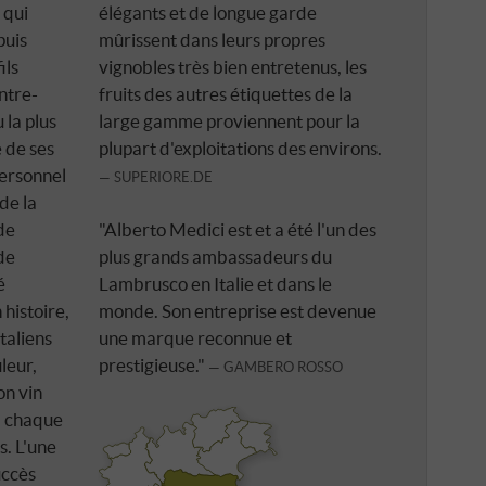
 qui
élégants et de longue garde
puis
mûrissent dans leurs propres
ils
vignobles très bien entretenus, les
entre-
fruits des autres étiquettes de la
la plus
large gamme proviennent pour la
 de ses
plupart d'exploitations des environs.
personnel
SUPERIORE.DE
de la
de
"Alberto Medici est et a été l'un des
de
plus grands ambassadeurs du
é
Lambrusco en Italie et dans le
histoire,
monde. Son entreprise est devenue
taliens
une marque reconnue et
leur,
prestigieuse."
GAMBERO ROSSO
on vin
d chaque
s. L'une
uccès