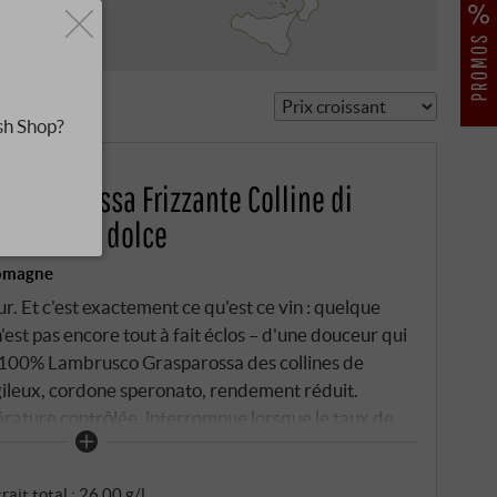
sh Shop?
Grasparossa Frizzante Colline di
DOC 2025 dolce
Romagne
ur. Et c'est exactement ce qu'est ce vin : quelque
n'est pas encore tout à fait éclos – d'une douceur qui
 100% Lambrusco Grasparossa des collines de
gileux, cordone speronato, rendement réduit.
rature contrôlée, interrompue lorsque le taux de
ulement 7,5% d'alcool – volontairement léger pour
rait total : 26,00 g/l