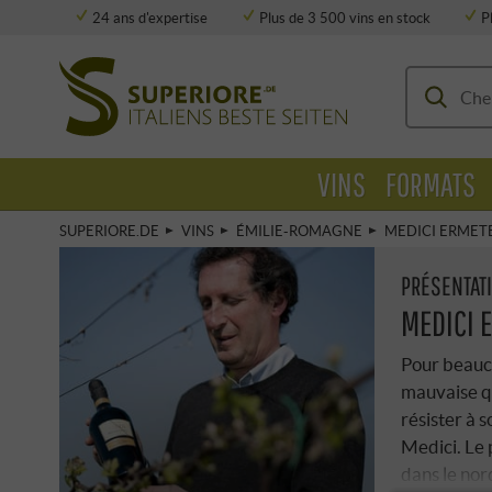
24 ans d'expertise
Plus de 3 500 vins en stock
P
Stockage entièrement climatisé
VINS
FORMATS
SUPERIORE.DE
VINS
ÉMILIE-ROMAGNE
MEDICI ERMET
PRÉSENTAT
MEDICI 
Pour beauco
mauvaise qu
résister à 
Medici. Le 
dans le nor