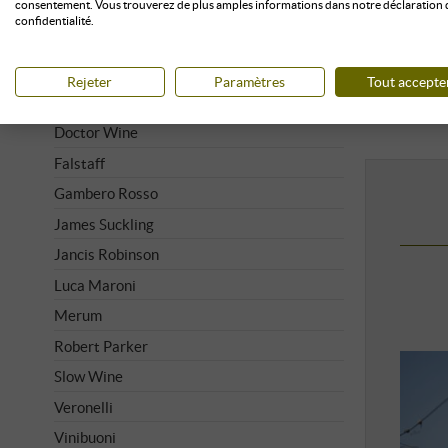
consentement. Vous trouverez de plus amples informations dans notre déclaration 
confidentialité.
BIEN NOTÉ
Bibenda
Rejeter
Paramètres
Tout accepte
Decanter
Doctor Wine
Falstaff
Gambero Rosso
James Suckling
Jancis Robinson
Luca Maroni
Merum
Robert Parker
Slow Wine
Veronelli
Vinibuoni