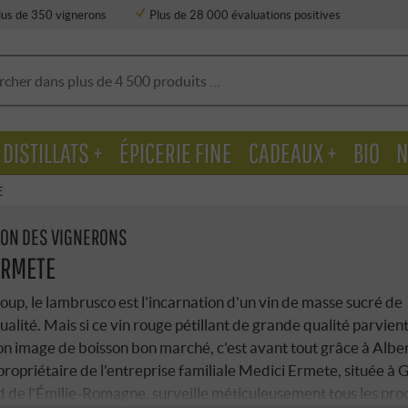
lus de 350 vignerons
Plus de 28 000 évaluations positives
DISTILLATS +
ÉPICERIE FINE
CADEAUX +
BIO
N
E
ION DES VIGNERONS
ERMETE
up, le lambrusco est l'incarnation d'un vin de masse sucré de
alité. Mais si ce vin rouge pétillant de grande qualité parvient
son image de boisson bon marché, c'est avant tout grâce à Albe
propriétaire de l'entreprise familiale Medici Ermete, située à 
d de l'Émilie-Romagne, surveille méticuleusement tous les pro