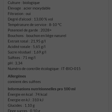
sablonneux avec des sédiments marins très anciens.
Culture : biologique
Les vendanges ont eu lieu tôt le matin et l'élevage
Élevage : acier inoxydable
s'est fait exclusivement en cuve inox afin de
Filtration : oui
préserver la fraîcheur et le profil variétal.
Degré d'alcool : 13,00 % vol
Température de service : 8‑10 °C
Potentiel de garde : 2028+
Bouchons : bouchon en liège naturel
Extrait total : 21,95 g/l
Acidité totale : 5,65 g/l
Sucre résiduel : 1,69 g/l
Sulfites : 71 mg/l
pH : 3,34
Numéro de contrôle écologique : IT‑BIO‑015
Allergènes
contient des sulfites
Informations nutritionnelles pro 100 ml
Énergie en kcal : 74 kcal
Énergie en kJ : 310 kJ
Glucides : 1,10 g
Dont sucres : 0,10 g