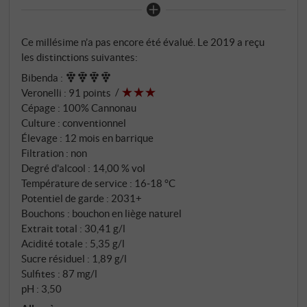
situées sur des sols volcaniques alluviaux dans la
région du Sinis-Tirso, où la chaleur méditerranéenne
Ce millésime n’a pas encore été évalué. Le 2019 a reçu
rencontre la fraîcheur de la brise – une combinaison
les distinctions suivantes:
qui crée une maturité subtile et une précision
Bibenda
:
aromatique. Après des vendanges manuelles
Veronelli
:
91 points
minutieuses, on procède à une macération délicate,
Cépage : 100% Cannonau
suivie d'une maturation d'environ 12 mois en
Culture : conventionnel
barriques et en fûts de chêne de taille moyenne –
Élevage : 12 mois en barrique
suivi d'au moins six mois de maturation en bouteille.
Filtration : non
Le vin acquiert ainsi profondeur et sérénité sans
Degré d'alcool : 14,00 % vol
Température de service : 16‑18 °C
perdre son fruit.
Potentiel de garde : 2031+
Bouchons : bouchon en liège naturel
Extrait total : 30,41 g/l
Acidité totale : 5,35 g/l
Sucre résiduel : 1,89 g/l
Sulfites : 87 mg/l
pH : 3,50