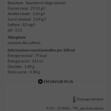
Bouchons : bouchon en liège naturel
Extrait total : 29,55 g/l
Acidité totale : 5,65 g/l
Sucre résiduel : 2,09 g/l
Sulfites : 82 mg/l
pH : 3,52
Allergènes
contient des sulfites
Informations nutritionnelles pro 100 ml
Énergie en kcal : 79 kcal
Énergie en kJ : 331 kJ
Glucides : 1,40 g
Dont sucres : 0,30 g
EN SAVOIR PLUS
Stockage climatisé
0,75 l · 12,40 €/l
·
TTC
, plus
frais d’envoi