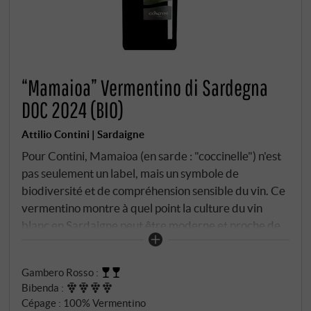
“Mamaioa” Vermentino di Sardegna
DOC 2024 (BIO)
Attilio Contini | Sardaigne
Pour Contini, Mamaioa (en sarde : "coccinelle") n'est
pas seulement un label, mais un symbole de
biodiversité et de compréhension sensible du vin. Ce
vermentino montre à quel point la culture du vin
blanc en Sardaigne peut être moderne et proche de
la nature, tout en étant claire, fraîche et
convaincante. Le mamaioa provient de vignobles
Gambero Rosso
:
biologiques autour de Cabras – non loin de la brise
Bibenda
:
salée de la mer Tyrrhénienne et sur des sols
Cépage : 100% Vermentino