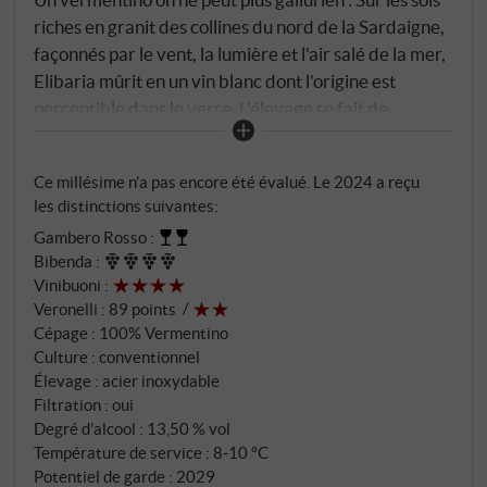
riches en granit des collines du nord de la Sardaigne,
façonnés par le vent, la lumière et l'air salé de la mer,
Elibaria mûrit en un vin blanc dont l'origine est
perceptible dans le verre. L'élevage se fait de
manière puriste en cuve inox et plusieurs mois sur lies
fines – sans bois, sans collage, mais avec un maximum
Ce millésime n’a pas encore été évalué. Le 2024 a reçu
de précision.
les distinctions suivantes:
Gambero Rosso
:
Bibenda
:
Vinibuoni
:
Veronelli
:
89 points
Cépage : 100% Vermentino
Culture : conventionnel
Élevage : acier inoxydable
Filtration : oui
Degré d'alcool : 13,50 % vol
Température de service : 8‑10 °C
Potentiel de garde : 2029