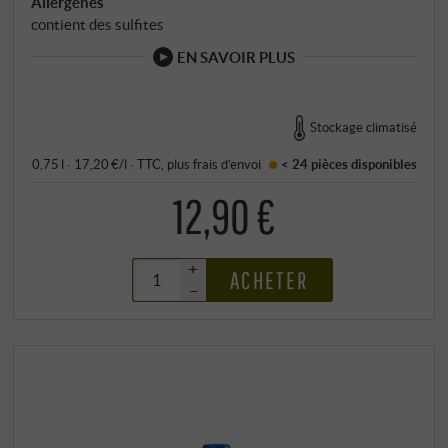
Allergènes
contient des sulfites
EN SAVOIR PLUS
Stockage climatisé
0,75 l · 17,20 €/l
·
TTC
, plus
frais d’envoi
< 24 pièces
disponibles
12,90 €
+
ACHETER
–