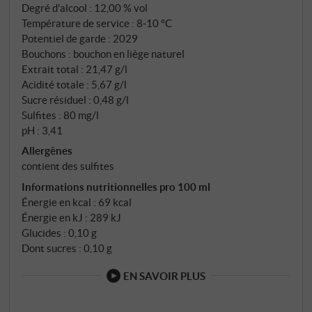
pêche blanche, poire, zeste d'agrumes et fines
Degré d'alcool : 12,00 % vol
herbes paysannes – le tout finement intégré et bien
Température de service : 8‑10 °C
proportionné. La bouche est légère, avec une acidité
Potentiel de garde : 2029
Bouchons : bouchon en liège naturel
croquante, un noyau de fruits juteux et une élégante
Extrait total : 21,47 g/l
note minérale salée en finale, qui donne envie de
Acidité totale : 5,67 g/l
boire la prochaine gorgée. Un ambassadeur
Sucre résiduel : 0,48 g/l
rayonnant de la Sardaigne, avec du charme et du
Sulfites : 80 mg/l
style. SUPERIORE.DE
pH : 3,41
Allergènes
contient des sulfites
Informations nutritionnelles pro 100 ml
Énergie en kcal : 69 kcal
Énergie en kJ : 289 kJ
Glucides : 0,10 g
Dont sucres : 0,10 g
EN SAVOIR PLUS