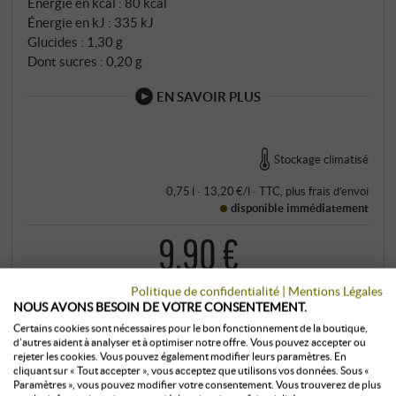
Énergie en kcal : 80 kcal
Énergie en kJ : 335 kJ
Glucides : 1,30 g
Dont sucres : 0,20 g
EN SAVOIR PLUS
Stockage climatisé
0,75 l · 13,20 €/l
·
TTC
, plus
frais d’envoi
disponible immédiatement
9,90 €
Politique de confidentialité
|
Mentions Légales
+
ACHETER
NOUS AVONS BESOIN DE VOTRE CONSENTEMENT.
–
Certains cookies sont nécessaires pour le bon fonctionnement de la boutique,
d’autres aident à analyser et à optimiser notre offre. Vous pouvez accepter ou
rejeter les cookies. Vous pouvez également modifier leurs paramètres. En
cliquant sur « Tout accepter », vous acceptez que utilisons vos données. Sous «
Paramètres », vous pouvez modifier votre consentement. Vous trouverez de plus