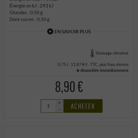
Énergie en kJ : 293 kJ
Glucides : 0,50 g
Dont sucres : 0,50 g
EN SAVOIR PLUS
Stockage climatisé
0,75 l · 11,87 €/l
·
TTC
, plus
frais d’envoi
disponible immédiatement
8,90 €
+
ACHETER
–