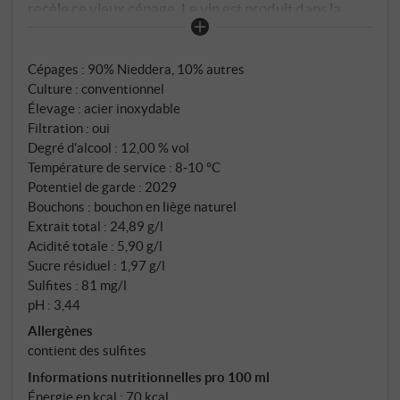
recèle ce vieux cépage. Le vin est produit dans la
Valle del Tirso, non loin d'Oristano, où le climat chaud
et la proximité de la mer assurent une fraîcheur
Cépages : 90% Nieddera, 10% autres
parfumée. Dans le verre, il est d'un rose saumoné
Culture : conventionnel
brillant avec des reflets cuivrés. Le bouquet est vif et
Élevage : acier inoxydable
typiquement méditerranéen : framboise mûre,
Filtration : oui
pamplemousse rose, églantier et un soupçon de
Degré d'alcool : 12,00 % vol
fenouil sauvage. En bouche, il est juteux, légèrement
Température de service : 8‑10 °C
herbacé et porté par des épices délicates. La fine
Potentiel de garde : 2029
Bouchons : bouchon en liège naturel
acidité assure la fraîcheur, le corps reste rond et
Extrait total : 24,89 g/l
équilibré.
Acidité totale : 5,90 g/l
Sucre résiduel : 1,97 g/l
Sulfites : 81 mg/l
pH : 3,44
Allergènes
contient des sulfites
Informations nutritionnelles pro 100 ml
Énergie en kcal : 70 kcal