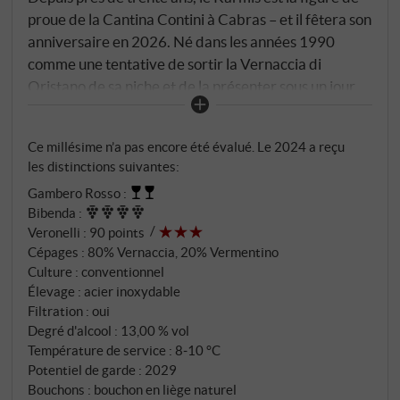
proue de la Cantina Contini à Cabras – et il fêtera son
anniversaire en 2026. Né dans les années 1990
comme une tentative de sortir la Vernaccia di
Oristano de sa niche et de la présenter sous un jour
moderne et plus accessible, il est depuis devenu
l'icône de la maison : un vin qui allie tradition et
Ce millésime n’a pas encore été évalué. Le 2024 a reçu
présent dans un même verre. Les raisins proviennent
les distinctions suivantes:
de trois terroirs différents de la péninsule du Sinis et
Gambero Rosso
:
de ses environs : les alluvions sablo-argileuses de la
Bibenda
:
Valle del Tirso, les sols sablonneux du Sinis proches
Veronelli
:
90 points
de la côte et les sols volcaniques des Terre di
Cépages : 80% Vernaccia, 20% Vermentino
Ossidiana sur le Monte Arci – jusqu'à 200 mètres
Culture : conventionnel
d'altitude. Vernaccia di Oristano et Vermentino,
Élevage : acier inoxydable
Spalliera et Alberello, climat méditerranéen avec
Filtration : oui
Degré d'alcool : 13,00 % vol
des étés chauds et venteux et peu de précipitations.
Température de service : 8‑10 °C
Pressurage doux, fermentation à température
Potentiel de garde : 2029
contrôlée dans l'acier, bâtonnage périodique – puis la
Bouchons : bouchon en liège naturel
bouteille. Un vin qui sait gérer le temps.