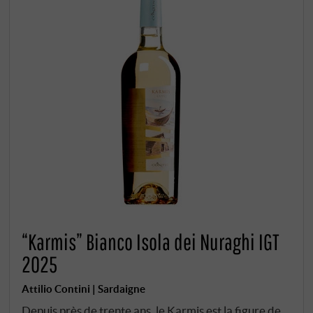
“Karmis” Bianco Isola dei Nuraghi IGT
2025
Attilio Contini | Sardaigne
Depuis près de trente ans, le Karmis est la figure de