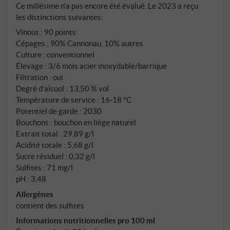
Ce millésime n’a pas encore été évalué. Le 2023 a reçu
inoxydable, en partie pendant six mois en barriques
les distinctions suivantes:
usagées – ainsi, le fruit reste au premier plan, soutenu
Vinous
:
90 points
par une maturité et une profondeur discrètes.
Cépages : 90% Cannonau, 10% autres
Culture : conventionnel
Élevage : 3/6 mois acier inoxydable/barrique
Filtration : oui
Degré d'alcool : 13,50 % vol
Température de service : 16‑18 °C
Potentiel de garde : 2030
Bouchons : bouchon en liège naturel
Extrait total : 29,89 g/l
Acidité totale : 5,68 g/l
Sucre résiduel : 0,32 g/l
Sulfites : 71 mg/l
pH : 3,48
Allergènes
contient des sulfites
Informations nutritionnelles pro 100 ml