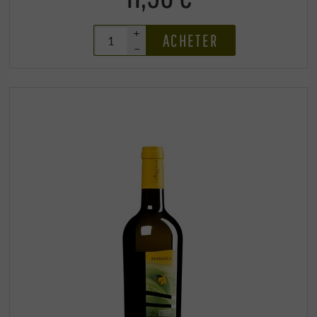
+
ACHETER
–