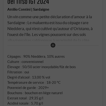
del Tirso IGT 2024
Attilio Contini | Sardaigne
Un vin comme une petite déclaration d'amour à la
Sardaigne : Le maluentu est issu du cépage rare
Nieddera, qui n'est cultivé qu'autour d'Oristano, à
l'ouest de l'île. Les vignes poussent sur des sols
alluvionnaires sablonneux à proximité de la côte,
aérés par le mistral constant. L'élevage est
volontairement puriste : exclusivement en acier
Cépages : 90% Nieddera, 10% autres
inoxydable, suivi de quelques mois en bouteille – sous
Culture : conventionnel
le signe de la fraîcheur et de l'authenticité.
Élevage : 50/50 acier inoxydable/fût de bois
Filtration : oui
Degré d'alcool : 13,00 % vol
Température de service : 18‑20 °C
Potentiel de garde : 2029+
Bouchons : bouchon en liège naturel
Extrait total : 29,35 g/l
Acidité totale : 5,70 g/l