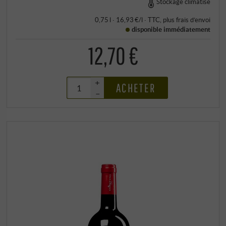
Stockage climatisé
0,75 l · 16,93 €/l
·
TTC
, plus
frais d’envoi
disponible immédiatement
12,70 €
+
ACHETER
–