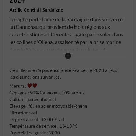
Attilio Contini | Sardaigne
Tonaghe porte l'âme de la Sardaigne dans son verre :
un Cannonau qui provient de trois régions aux
caractéristiques différentes – gâté par le soleil dans
les collines d'Oliena, assaisonné par la brise marine
dans le Sinis escarpé et marqué par le terroir
pénétrant de la région côtière de l'Ogliastra. Le
cépage libère un tempérament naturel. La
Ce millésime n’a pas encore été évalué. Le 2023 a reçu
fermentation et l'élevage se font en acier inoxydable
les distinctions suivantes:
et en bois – une composition qui allie
Merum
:
harmonieusement fraîcheur et structure.
Cépages : 90% Cannonau, 10% autres
Culture : conventionnel
Élevage : fût en acier inoxydable/chêne
Filtration : oui
Degré d'alcool : 13,00 % vol
Température de service : 16‑18 °C
Potentiel de garde : 2030