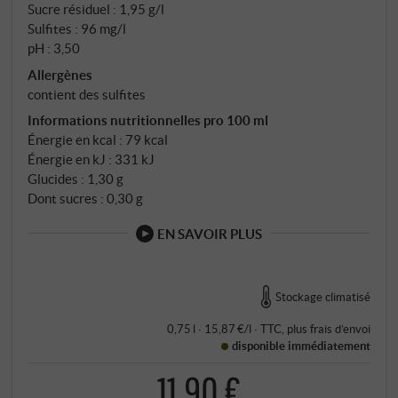
Sucre résiduel : 1,95 g/l
Sulfites : 96 mg/l
pH : 3,50
Allergènes
contient des sulfites
Informations nutritionnelles pro 100 ml
Énergie en kcal : 79 kcal
Énergie en kJ : 331 kJ
Glucides : 1,30 g
Dont sucres : 0,30 g
EN SAVOIR PLUS
Stockage climatisé
0,75 l · 15,87 €/l
·
TTC
, plus
frais d’envoi
disponible immédiatement
11,90 €