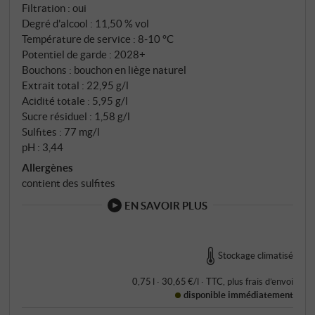
Filtration : oui
Degré d'alcool : 11,50 % vol
Température de service : 8‑10 °C
Potentiel de garde : 2028+
Bouchons : bouchon en liège naturel
Extrait total : 22,95 g/l
Acidité totale : 5,95 g/l
Sucre résiduel : 1,58 g/l
Sulfites : 77 mg/l
pH : 3,44
Allergènes
contient des sulfites
EN SAVOIR PLUS
Stockage climatisé
0,75 l · 30,65 €/l
·
TTC
, plus
frais d’envoi
disponible immédiatement