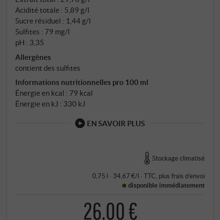
Acidité totale : 5,89 g/l
Sucre résiduel : 1,44 g/l
Sulfites : 79 mg/l
pH : 3,35
Allergènes
contient des sulfites
Informations nutritionnelles pro 100 ml
Énergie en kcal : 79 kcal
Énergie en kJ : 330 kJ
EN SAVOIR PLUS
Stockage climatisé
0,75 l · 34,67 €/l
·
TTC
, plus
frais d’envoi
disponible immédiatement
26,00 €