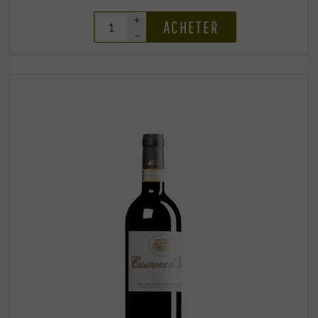
+
ACHETER
–