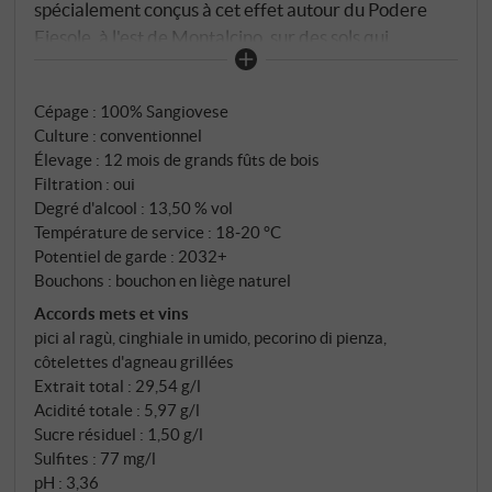
spécialement conçus à cet effet autour du Podere
Fiesole, à l'est de Montalcino, sur des sols qui
reçoivent le même soin que les parcelles de Brunello.
Vendanges manuelles, tri manuel, trieur optique – le
Cépage : 100% Sangiovese
respect de la matière commence dans le vignoble. En
Culture : conventionnel
2023, Montalcino a connu un été long et régulier
Élevage : 12 mois de grands fûts de bois
après un hiver doux et peu pluvieux. Le bouquet le
Filtration : oui
montre : expressif et floral – petits fruits rouges,
Degré d'alcool : 13,50 % vol
tabac, épices douces. Fermentation spontanée en
Température de service : 18‑20 °C
cuves coniques en acier sans ajout de sucre, 18 jours
Potentiel de garde : 2032+
Bouchons : bouchon en liège naturel
de macération, puis 12 mois d'élevage en bois. Un
Rosso qui connaît sa place dans le programme – et la
Accords mets et vins
pici al ragù, cinghiale in umido, pecorino di pienza,
remplit avec conviction.
côtelettes d'agneau grillées
Extrait total : 29,54 g/l
Acidité totale : 5,97 g/l
Sucre résiduel : 1,50 g/l
Sulfites : 77 mg/l
pH : 3,36