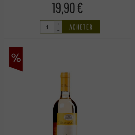
19,90 €
+
ACHETER
–