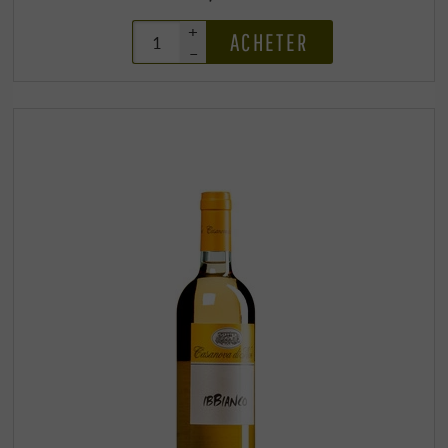
+
ACHETER
–