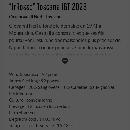
“IrRosso” Toscana IGT 2023
Casanova di Neri | Toscane
Giovanni Neri a fondé le domaine en 1971 à
Montalcino. Ce qu'il a construit, et que ses fils
poursuivent, est l'une des maisons les plus précises de
l'appellation – connue pour ses Brunelli, mais aussi
pour cette exigence qui se retrouve dans tous les
vins, quelle que soit l'appellation sur l'étiquette.
L'IrRosso est le vin le plus accessible de Casanova di
Wine Spectator
:
92 points
Neri – un Toscana IGT qui applique le savoir-faire de
James Suckling
:
92 points
la maison à des vignes plus jeunes. Du sangiovese
Cépages : 90% Sangiovese, 10% Cabernet Sauvignon et
provenant du vignoble de Fiesole, juste à côté du
Petit Verdot
domaine, complété par une petite part de cabernet
Culture : conventionnel
sauvignon et de petit verdot provenant des parcelles
Élevage : 12 mois en fûts de bois
de Montalcino au sud. Vendange manuelle, triage
Filtration : oui
Degré d'alcool : 14,00 % vol
manuel et trieur optique, fermentation spontanée en
Température de service : 16‑18 °C
cuves coniques ouvertes en acier, macération de 13