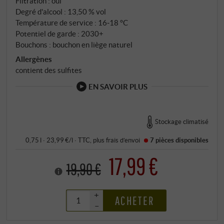
Filtration : oui
de Montalcino au sud. Vendange manuelle, triage
Degré d'alcool : 13,50 % vol
Température de service : 16‑18 °C
manuel et trieur optique, fermentation spontanée en
Potentiel de garde : 2030+
cuves coniques ouvertes en acier, macération de 13
Bouchons : bouchon en liège naturel
jours avec remontages réguliers.
Allergènes
contient des sulfites
EN SAVOIR PLUS
Stockage climatisé
0,75 l · 23,99 €/l
·
TTC
, plus
frais d’envoi
7 pièces
disponibles
17,99 €
19,90 €
+
ACHETER
–