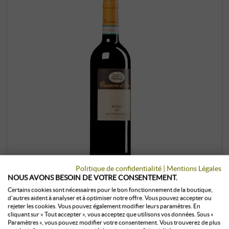
Politique de confidentialité
|
Mentions Légales
NOUS AVONS BESOIN DE VOTRE CONSENTEMENT.
Rosso di Montalcino DOC 2024
Certains cookies sont nécessaires pour le bon fonctionnement de la boutique,
d’autres aident à analyser et à optimiser notre offre. Vous pouvez accepter ou
Casanova di Neri | Toscane
rejeter les cookies. Vous pouvez également modifier leurs paramètres. En
cliquant sur « Tout accepter », vous acceptez que utilisons vos données. Sous «
En 1971, Giovanni Neri a acheté le Podere
Paramètres », vous pouvez modifier votre consentement. Vous trouverez de plus