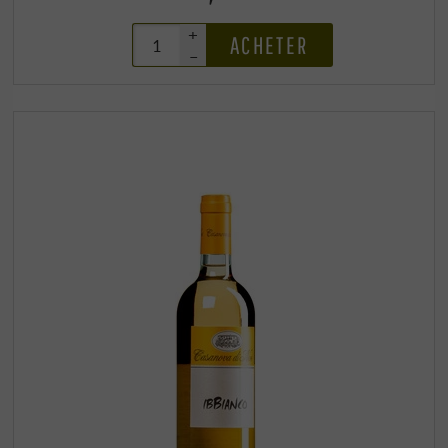
+
ACHETER
–