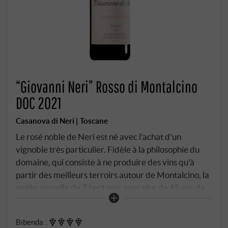
“Giovanni Neri” Rosso di Montalcino
DOC 2021
Casanova di Neri | Toscane
Le rosé noble de Neri est né avec l'achat d'un
vignoble très particulier. Fidèle à la philosophie du
domaine, qui consiste à ne produire des vins qu'à
partir des meilleurs terroirs autour de Montalcino, la
petite parcelle de 7 hectares avec plus de 45 ans de
vignes a finalement été acquise en 2018. Cette
acquisition a été précédée d'une amitié de plus de 40
Bibenda
:
ans avec les anciens propriétaires, avec lesquels