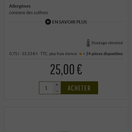
Allergènes
contient des sulfites
EN SAVOIR PLUS
Stockage climatisé
0,75 l · 33,33 €/l
·
TTC
, plus
frais d’envoi
< 24 pièces
disponibles
25,00 €
+
ACHETER
–