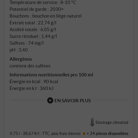
Température de service : 8‑10 °C
Potentiel de garde : 2030+
Bouchons : bouchon en liège naturel
Extrait total : 22,74 g/l
Acidité totale : 6,05 g/l
Sucre résiduel : 1,44 g/l
Sulfites : 74 mg/l
pH : 3,40
Allergènes
contient des sulfites
Informations nutritionnelles pro 100 ml
Énergie en kcal : 90 kcal
Énergie en kJ : 360 kJ
EN SAVOIR PLUS
Stockage climatisé
0,75 l · 38,67 €/l
·
TTC
, plus
frais d’envoi
< 24 pièces
disponibles