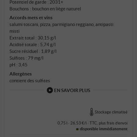
Potentiel de garde : 2031+
jours avec remontages réguliers.
Bouchons : bouchon en liège naturel
Accords mets et vins
salumi toscani, pizza, parmigiano reggiano, antipasti
misti
Extrait total : 30,15 g/l
Acidité totale : 5,74 g/l
Sucre résiduel : 1,89 g/l
Sulfites : 79 mg/l
pH : 3,45
Allergènes
contient des sulfites
EN SAVOIR PLUS
Stockage climatisé
0,75 l · 26,53 €/l
·
TTC
, plus
frais d’envoi
disponible immédiatement