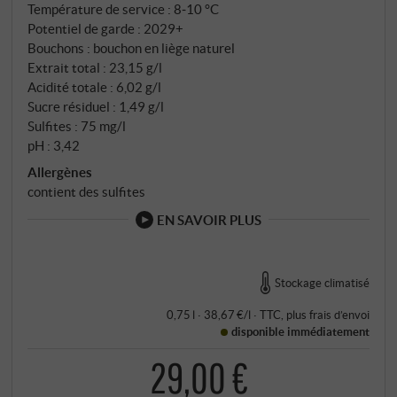
Température de service : 8‑10 °C
Potentiel de garde : 2029+
Bouchons : bouchon en liège naturel
Extrait total : 23,15 g/l
Acidité totale : 6,02 g/l
Sucre résiduel : 1,49 g/l
Sulfites : 75 mg/l
pH : 3,42
Allergènes
contient des sulfites
EN SAVOIR PLUS
Stockage climatisé
0,75 l · 38,67 €/l
·
TTC
, plus
frais d’envoi
disponible immédiatement
29,00 €