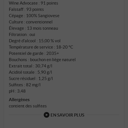
Wine Advocate
:
91 points
Giovanni Neri a planté les vignes et les a entretenues
Falstaff
:
93 points
au cours des dernières décennies. Le meilleur raisin
Cépage : 100% Sangiovese
de ce vignoble est d'ailleurs utilisé depuis le millésime
Culture : conventionnel
2018 pour une petite quantité de Brunello di
Élevage : 13 mois tonneau
Montalcino du même nom.
Filtration : oui
Degré d'alcool : 15,00 % vol
Température de service : 18‑20 °C
Potentiel de garde : 2035+
Bouchons : bouchon en liège naturel
Extrait total : 30,74 g/l
Acidité totale : 5,90 g/l
Sucre résiduel : 1,25 g/l
Sulfites : 82 mg/l
pH : 3,48
Allergènes
contient des sulfites
EN SAVOIR PLUS