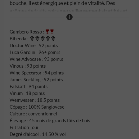
bouche, il est énergique et plein de vitalité. Des
arômes de fruits noirs merveilleusement stratifiés et
parfaitement intégrés s'ouvrent à chaque gorgée,
couplés à une subtile veine saline. Ses tanins sont
Gambero Rosso
:
comme du velours et de la soie, la longue finale pleine
Bibenda
:
d'élan révèle cette excellence Sangiovese que nous
Doctor Wine
:
92 points
aimons tant chez Casanova di Neri ! SUPERIORE.DE
Luca Gardini
:
96+ points
Wine Advocate
:
93 points
Vinous
:
93 points
Wine Spectator
:
94 points
James Suckling
:
92 points
Falstaff
:
94 points
Vinum
:
18 points
Weinwisser
:
18,5 points
Cépage : 100% Sangiovese
Culture : conventionnel
Élevage : 45 mois de grands fûts de bois
Filtration : oui
Degré d'alcool : 14,50 % vol