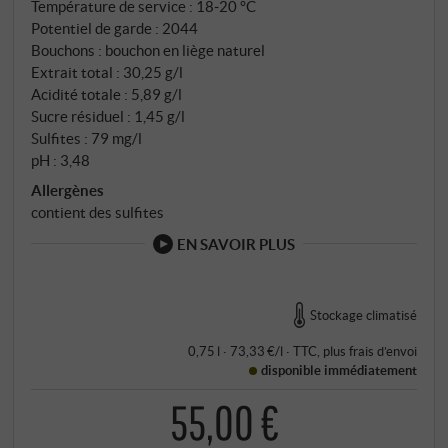
Température de service : 18‑20 °C
Potentiel de garde : 2044
Bouchons : bouchon en liège naturel
Extrait total : 30,25 g/l
Acidité totale : 5,89 g/l
Sucre résiduel : 1,45 g/l
Sulfites : 79 mg/l
pH : 3,48
Allergènes
contient des sulfites
EN SAVOIR PLUS
Stockage climatisé
0,75 l · 73,33 €/l
·
TTC
, plus
frais d’envoi
disponible immédiatement
55,00 €