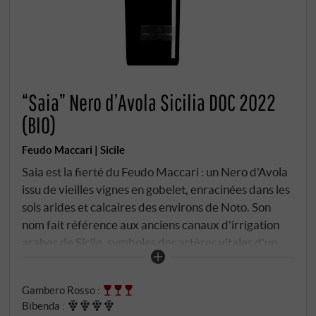
“Saia” Nero d’Avola Sicilia DOC 2022
(BIO)
Feudo Maccari | Sicile
Saia est la fierté du Feudo Maccari : un Nero d'Avola
issu de vieilles vignes en gobelet, enracinées dans les
sols arides et calcaires des environs de Noto. Son
nom fait référence aux anciens canaux d'irrigation
arabes de Sicile, symboles des artères vitales d'un
paysage brûlé par le soleil. Ce vin est lui aussi
l'expression de son terroir, de la patience et de la
Gambero Rosso
:
résilience : un Nero d'Avola on ne peut plus puriste et
Bibenda
:
puissant. Les vignes ont en moyenne entre 35 et 45