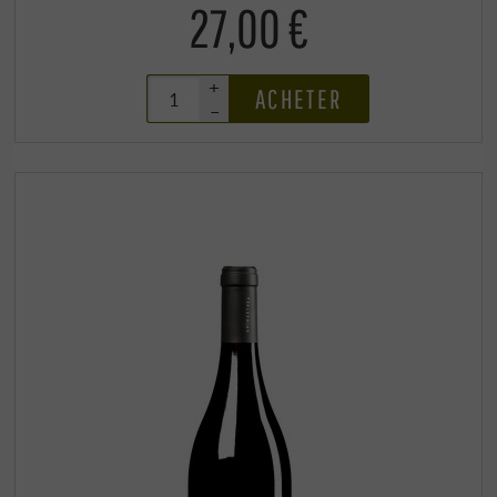
27,00 €
+
ACHETER
–