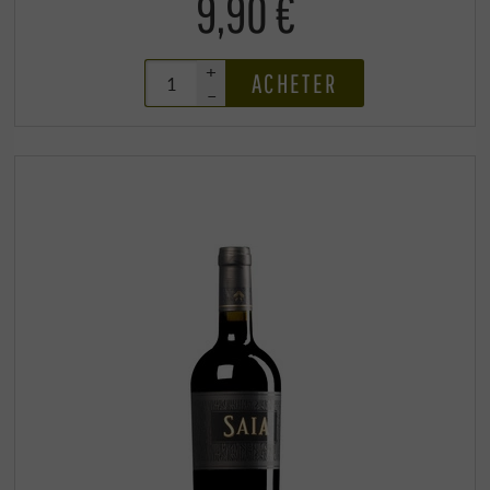
9,90 €
+
ACHETER
–