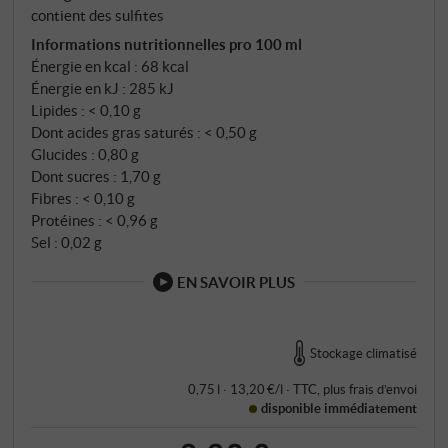
contient des sulfites
Informations nutritionnelles pro 100 ml
Énergie en kcal : 68 kcal
Énergie en kJ : 285 kJ
Lipides : < 0,10 g
Dont acides gras saturés : < 0,50 g
Glucides : 0,80 g
Dont sucres : 1,70 g
Fibres : < 0,10 g
Protéines : < 0,96 g
Sel : 0,02 g
EN SAVOIR PLUS
Stockage climatisé
0,75 l · 13,20 €/l
·
TTC
, plus
frais d’envoi
disponible immédiatement