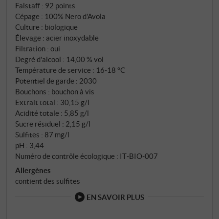
Falstaff
:
92 points
Cépage : 100% Nero d'Avola
Culture : biologique
Élevage : acier inoxydable
Filtration : oui
Degré d'alcool : 14,00 % vol
Température de service : 16‑18 °C
Potentiel de garde : 2030
Bouchons : bouchon à vis
Extrait total : 30,15 g/l
Acidité totale : 5,85 g/l
Sucre résiduel : 2,15 g/l
Sulfites : 87 mg/l
pH : 3,44
Numéro de contrôle écologique : IT‑BIO‑007
Allergènes
contient des sulfites
EN SAVOIR PLUS