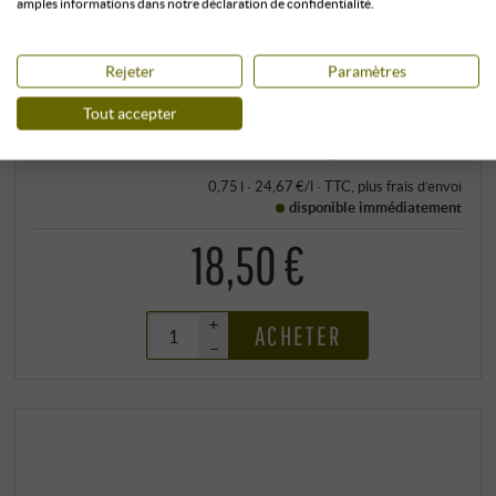
amples informations dans notre déclaration de confidentialité.
Allergènes
contient des sulfites
EN SAVOIR PLUS
Rejeter
Paramètres
Tout accepter
Stockage climatisé
0,75 l · 24,67 €/l
·
TTC
, plus
frais d’envoi
disponible immédiatement
18,50 €
+
ACHETER
–