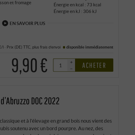
isson et fromage
Énergie en kcal : 73 kcal
Énergie en kJ : 306 kJ
EN SAVOIR PLUS
€/l
·
Prix (DE)
TTC
, plus
frais d’envoi
disponible immédiatement
9,90 €
+
ACHETER
–
 d’Abruzzo DOC 2022
classique et à l'élevage en grand bois nous vient des
rubis soutenu avec un bord pourpre. Au nez, des