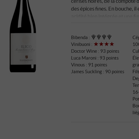
cerises noires, de la compote 
des épices fines. En bouche, il 
acidité bien intégrée et une fi
caractère et accessible, avec u
honnête et merveilleusemen
Bibenda
:
Cé
Vinibuoni
:
10
Doctor Wine
:
93 points
Cul
Luca Maroni
:
93 points
Éle
Vinous
:
91 points
gra
James Suckling
:
90 points
Fil
Deg
Tem
16
Pot
Bo
liè