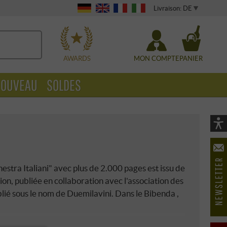
Livraison: DE
WÄHLEN
AWARDS
MON COMPTE
PANIER
OUVEAU
SOLDES
Vi
As
öf
hestra Italiani" avec plus de 2.000 pages est issu de
on, publiée en collaboration avec l'association des
ublié sous le nom de Duemilavini. Dans le
Bibenda
,