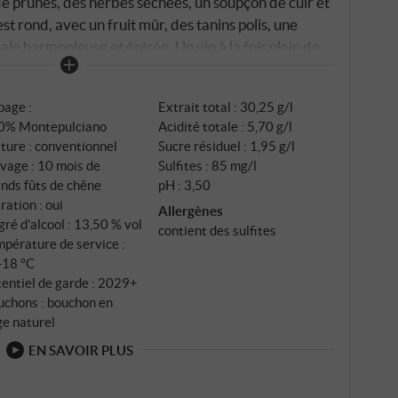
de prunes, des herbes séchées, un soupçon de cuir et
est rond, avec un fruit mûr, des tanins polis, une
nale harmonieuse et épicée. Un vin à la fois plein de
ne belle expression régionale – terre à terre,
t compatible. SUPERIORE.DE
page :
Extrait total : 30,25 g/l
0% Montepulciano
Acidité totale : 5,70 g/l
ture : conventionnel
Sucre résiduel : 1,95 g/l
vage : 10 mois de
Sulfites : 85 mg/l
nds fûts de chêne
pH : 3,50
tration : oui
Allergènes
ré d'alcool : 13,50 % vol
contient des sulfites
pérature de service :
‑18 °C
entiel de garde : 2029+
uchons : bouchon en
ge naturel
EN SAVOIR PLUS