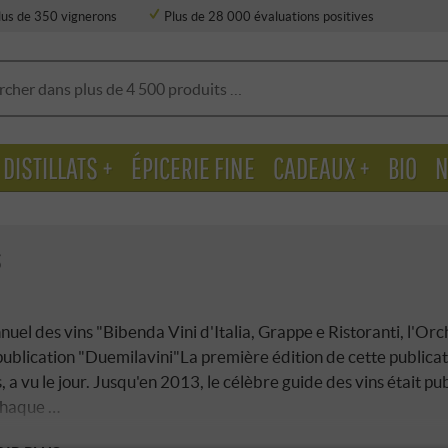
lus de 350 vignerons
Plus de 28 000 évaluations positives
DISTILLATS +
ÉPICERIE FINE
CADEAUX +
BIO
N
S
nuel des vins "Bibenda Vini d'Italia, Grappe e Ristoranti, l'Orc
publication "Duemilavini"La première édition de cette publicati
 a vu le jour. Jusqu'en 2013, le célèbre guide des vins était p
chaque …