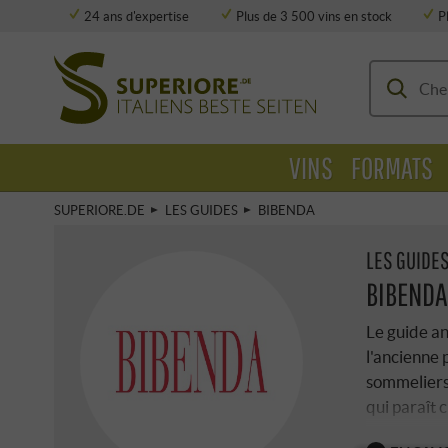
24 ans d'expertise
Plus de 3 500 vins en stock
P
Stockage entièrement climatisé
VINS
FORMATS
SUPERIORE.DE
LES GUIDES
BIBENDA
LES GUIDE
BIBENDA
Le guide an
l'ancienne 
sommeliers,
qui paraît 