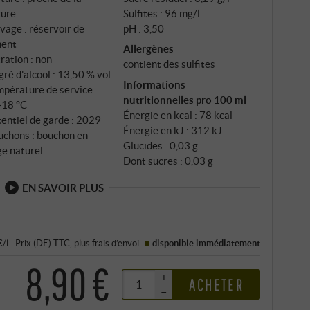
ture
Sulfites : 96 mg/l
vage : réservoir de
pH : 3,50
ment
Allergènes
tration : non
contient des sulfites
ré d'alcool : 13,50 % vol
Informations
pérature de service :
nutritionnelles pro 100 ml
‑18 °C
Énergie en kcal : 78 kcal
entiel de garde : 2029
Énergie en kJ : 312 kJ
uchons : bouchon en
Glucides : 0,03 g
ge naturel
Dont sucres : 0,03 g
EN SAVOIR PLUS
€/l
·
Prix (DE)
TTC
, plus
frais d’envoi
disponible immédiatement
8,90 €
+
ACHETER
–