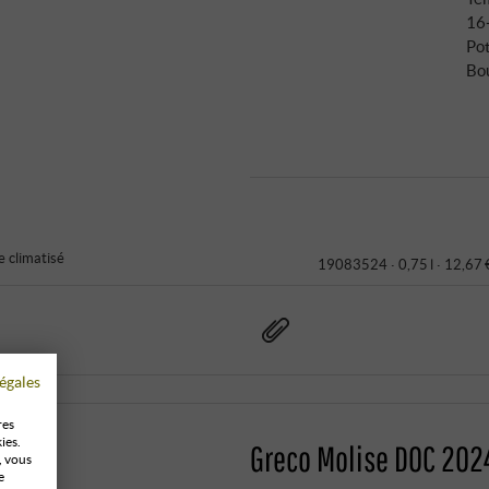
16
Pot
Bo
 climatisé
19083524 ·
0,75 l · 12,67 
égales
res
ies.
Greco Molise DOC 2024
, vous
e