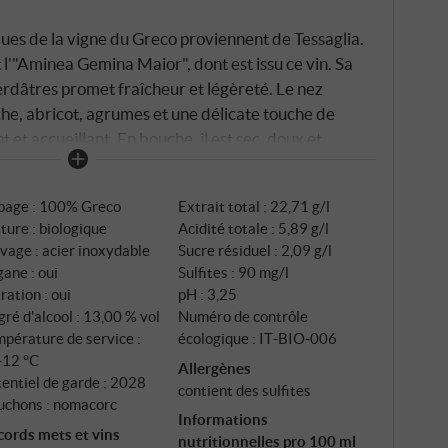
iques de la vigne du Greco proviennent de Tessaglia.
 l'"Aminea Gemina Maior", dont est issu ce vin. Sa
verdâtres promet fraîcheur et légèreté. Le nez
che, abricot, agrumes et une délicate touche de
t et accueillant. En bouche, il est sec, doux et
x, une acidité fine et une finale minérale qui donne
rgée. L'élevage en cuve inox préserve le style
page : 100% Greco
Extrait total : 22,71 g/l
é aromatique. 100% Greco, cultivé biologiquement
ture : biologique
Acidité totale : 5,89 g/l
charmant au caractère expressif. Remarque : il
vage : acier inoxydable
Sucre résiduel : 2,09 g/l
ux en dehors de la Campanie. SUPERIORE.DE
ane : oui
Sulfites : 90 mg/l
tration : oui
pH : 3,25
ré d'alcool : 13,00 % vol
Numéro de contrôle
pérature de service :
écologique : IT‑BIO‑006
‑12 °C
Allergènes
entiel de garde : 2028
contient des sulfites
uchons : nomacorc
Informations
cords mets et vins
nutritionnelles pro 100 ml