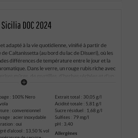
 Sicilia DOC 2024
t adapté à la vie quotidienne, vinifié à partir de
 de Caltanissetta (au bord du lac de Disueri), où les
andes différences de température entre le jour et la
aromatique. Dans le verre, un rouge rubis riche avec
erises mûres, de myrtilles, d'herbes séchées et d'un
 il est souple et fruité, avec des tanins doux, une
vabilité. L'élevage en acier inoxydable préserve la
page : 100% Nero
Extrait total : 30,05 g/l
. Un nero d'avola très typique et vinifié proprement
vola
Acidité totale : 5,81 g/l
en – idéal avec des pâtes, des légumes braisés ou
ture : conventionnel
Sucre résiduel : 1,68 g/l
IORE.DE
vage : acier inoxydable
Sulfites : 79 mg/l
tration : oui
pH : 3,40
ré d'alcool : 13,50 % vol
Allergènes
pérature de service :