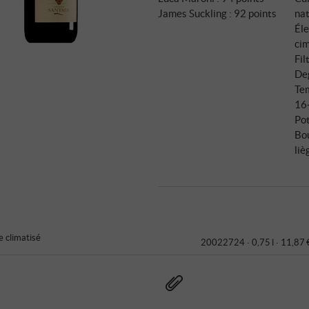
James Suckling
:
92 points
na
Éle
ci
Fil
Deg
Tem
16
Pot
Bo
liè
 climatisé
20022724 ·
0,75 l · 11,87 