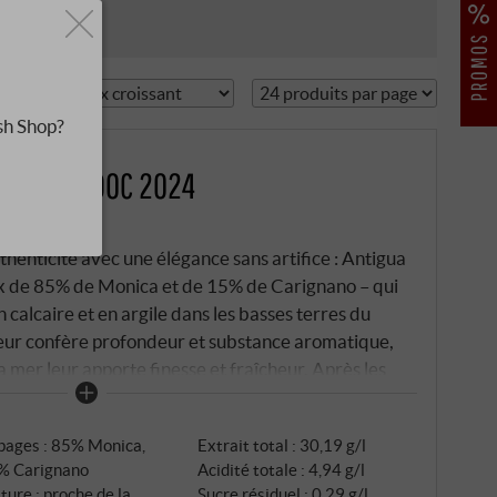
sh Shop?
Sardegna DOC 2024
daigne
henticité avec une élégance sans artifice : Antigua
 de 85% de Monica et de 15% de Carignano – qui
n calcaire et en argile dans les basses terres du
 leur confère profondeur et substance aromatique,
la mer leur apporte finesse et fraîcheur. Après les
acération traditionnelle avec remontages, puis le
ciment afin de préserver son authenticité.
pages : 85% Monica,
Extrait total : 30,19 g/l
% Carignano
Acidité totale : 4,94 g/l
ture : proche de la
Sucre résiduel : 0,29 g/l