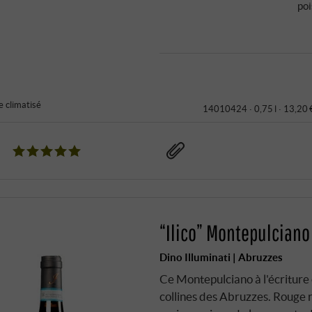
po
 climatisé
14010424 ·
0,75 l · 13,20 
“Ilico” Montepulciano
Dino Illuminati | Abruzzes
Ce Montepulciano à l'écriture 
collines des Abruzzes. Rouge 