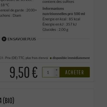
contient des sulfites
‑18 °C
Informations
entiel de garde : 2030+
nutritionnelles pro 100 ml
uchons : Diam
Énergie en kcal : 85 kcal
Énergie en kJ : 357 kJ
Glucides : 2,00 g
EN SAVOIR PLUS
€/l
·
Prix (DE)
TTC
, plus
frais d’envoi
disponible immédiatement
9,50 €
+
ACHETER
–
 (BIO)