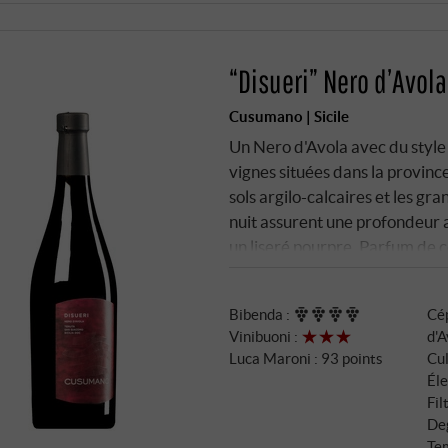
“Disueri” Nero d’Avola
Cusumano | Sicile
Un Nero d'Avola avec du style e
vignes situées dans la province
sols argilo-calcaires et les gr
nuit assurent une profondeur 
un liseré pourpre. Parfum de c
soupçon de réglisse. En bouche,
fraîcheur vive et une bonne bu
Bibenda
:
Cé
clarté et la typicité du cépage
Vinibuoni
:
d'A
avec un caractère méditerrané
Luca Maroni
:
93 points
Cul
des viandes grillées. SUPER
Éle
Fil
Deg
Tem