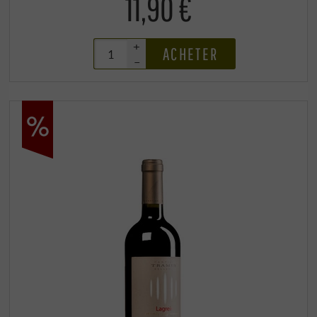
11,90 €
+
ACHETER
–