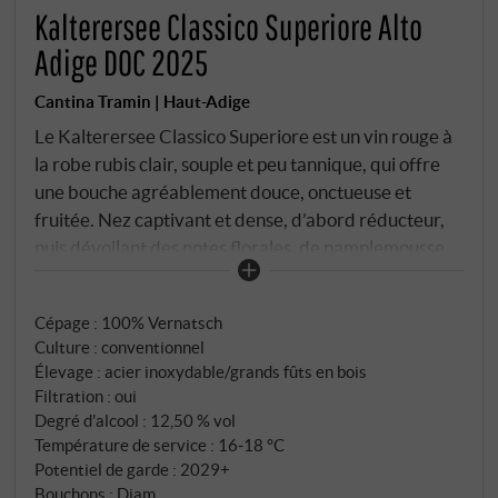
Kalterersee Classico Superiore Alto
Adige DOC 2025
Cantina Tramin | Haut-Adige
Le Kalterersee Classico Superiore est un vin rouge à
la robe rubis clair, souple et peu tannique, qui offre
une bouche agréablement douce, onctueuse et
fruitée. Nez captivant et dense, d’abord réducteur,
puis dévoilant des notes florales, de pamplemousse
rose et de grenade. L'attaque est veloutée, avec des
tanins mûrs, une acidité rafraîchissante et un corps
Cépage : 100% Vernatsch
moyen. Une finale raffinée et envoûtante. À
Culture : conventionnel
déguster idéalement avec des plats typiques du
Élevage : acier inoxydable/grands fûts en bois
Tyrol, tels que le speck et les saucisses.
Filtration : oui
SUPERIORE.DE
Degré d'alcool : 12,50 % vol
Température de service : 16‑18 °C
Potentiel de garde : 2029+
Bouchons : Diam