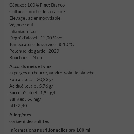
Cépage : 100% Pinot Bianco
force collective un portefeuille maintes fois
Culture : proche de la nature
récompensé au niveau international. Son credo :
Élevage : acier inoxydable
pureté de ton et caractère du terroir – pas un mot de
Végane : oui
trop dans la cave. Le pinot bianco pousse sur des sols
Filtration : oui
calcaires et argileux avec des graviers et des
Degré d'alcool : 13,00 % vol
cailloux, entre 250 et 500 mètres d'altitude.
Température de service : 8‑10 °C
Potentiel de garde : 2029
Bouchons : Diam
Accords mets et vins
asperges au beurre, sandre, volaille blanche
Extrait total : 20,33 g/l
Acidité totale : 5,76 g/l
Sucre résiduel : 1,94 g/l
Sulfites : 66 mg/l
pH : 3,40
Allergènes
contient des sulfites
Informations nutritionnelles pro 100 ml