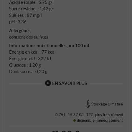
Acidité totale : 5,75 g/l
Sucre résiduel : 1,42 g/l
Sulfites : 87 mg/l
pH : 3,36
Allergènes
contient des sulfites
Informations nutritionnelles pro 100 ml
Énergie en kcal : 77 kcal
Énergie en kJ : 322 kJ
Glucides : 1,20 g
Dont sucres : 0,20 g
EN SAVOIR PLUS
Stockage climatisé
0,75 l · 15,87 €/l
·
TTC
, plus
frais d’envoi
disponible immédiatement