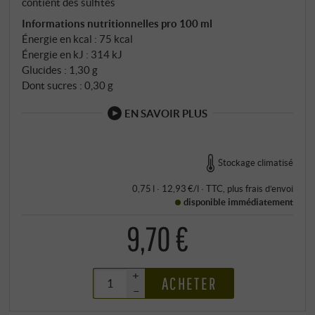
contient des sulfites
Informations nutritionnelles pro 100 ml
Énergie en kcal : 75 kcal
Énergie en kJ : 314 kJ
Glucides : 1,30 g
Dont sucres : 0,30 g
EN SAVOIR PLUS
Stockage climatisé
0,75 l · 12,93 €/l
·
TTC
, plus
frais d’envoi
disponible immédiatement
9,70 €
+
ACHETER
–