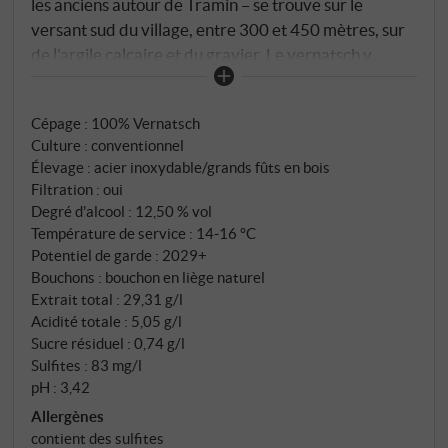
les anciens autour de Tramin – se trouve sur le
versant sud du village, entre 300 et 450 mètres, sur
de l'argile calcaire et du gravier. Le vernatsch y
prospère depuis des générations ; les ceps de vigne
utilisés pour ce vin ont entre 60 et 100 ans. On ne les
Cépage : 100% Vernatsch
a pas remplacés parce qu'on savait que ce que
Culture : conventionnel
donnent ces racines, aucun jeune cep ne le fera.
Élevage : acier inoxydable/grands fûts en bois
Fermenté en cuve d'acier, élevé en grands fûts de
Filtration : oui
chêne – sans pression, sans précipitation. Le
Degré d'alcool : 12,50 % vol
Vernatsch, également appelé Schiava dans Haut-
Température de service : 14‑16 °C
Adige, a besoin de cela. Ce n'est pas un cépage pour
Potentiel de garde : 2029+
Bouchons : bouchon en liège naturel
les coups de force, mais pour la précision et la
Extrait total : 29,31 g/l
patience.
Acidité totale : 5,05 g/l
Sucre résiduel : 0,74 g/l
Sulfites : 83 mg/l
pH : 3,42
Allergènes
contient des sulfites