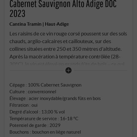
Cabernet Sauvignon Alto Adige DOC
2023
Cantina Tramin | Haut-Adige
Les raisins de ce vin rouge corsé poussent sur des sols
chauds, argilo-calcaires et caillouteux, sur des
collines situées entre 250 et 350 mètres d'altitude.
Après la macération à température contrôlée (28-
30°C), le vin est élevé en grands fûts de bois – ce qui
lui confère la profondeur nécessaire sans masquer le
caractère variétal. Dans le verre, la robe est d'un
Cépage : 100% Cabernet Sauvignon
grenat profond. Le nez dévoile un bouquet fruité de
Culture : conventionnel
cassis et de baies rouges, sur fond de notes
Élevage : acier inoxydable/grands fûts en bois
caractéristiques de poivron vert, de fruits secs et
Filtration : oui
d'un soupçon de tabac et de chocolat. La bouche est
Degré d'alcool : 13,00 % vol
sèche et corsée, avec des tanins souples et des épices
Température de service : 16‑18 °C
terreuses. La finale persistante le confirme : Un
Potentiel de garde : 2029
Bouchons : bouchon en liège naturel
Haut-Adigecaractère bien trempé qui brille avec la