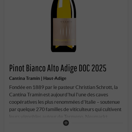
Pinot Bianco Alto Adige DOC 2025
Cantina Tramin | Haut-Adige
Fondée en 1889 par le pasteur Christian Schrott, la
Cantina Tramin est aujourd'hui l'une des caves
coopératives les plus renommées d'Italie – soutenue
par quelque 270 familles de viticulteurs qui cultivent
leurs vignobles autour de Termeno, Neumarkt,
Montan et Auer. L'Oenologue Willi Stürz, à l'œuvre
depuis les années quatre-vingt-dix, a fait de cette