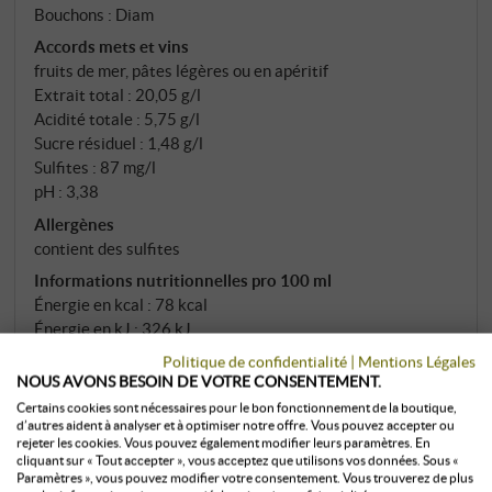
Bouchons : Diam
Accords mets et vins
fruits de mer, pâtes légères ou en apéritif
Extrait total : 20,05 g/l
Acidité totale : 5,75 g/l
Sucre résiduel : 1,48 g/l
Sulfites : 87 mg/l
pH : 3,38
Allergènes
contient des sulfites
Informations nutritionnelles pro 100 ml
Énergie en kcal : 78 kcal
Énergie en kJ : 326 kJ
Glucides : 1,20 g
Politique de confidentialité
|
Mentions Légales
Dont sucres : 0,20 g
NOUS AVONS BESOIN DE VOTRE CONSENTEMENT.
Certains cookies sont nécessaires pour le bon fonctionnement de la boutique,
EN SAVOIR PLUS
d’autres aident à analyser et à optimiser notre offre. Vous pouvez accepter ou
rejeter les cookies. Vous pouvez également modifier leurs paramètres. En
cliquant sur « Tout accepter », vous acceptez que utilisons vos données. Sous «
Paramètres », vous pouvez modifier votre consentement. Vous trouverez de plus