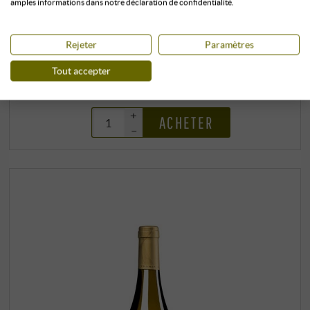
amples informations dans notre déclaration de confidentialité.
Stockage climatisé
0,75 l · 15,73 €/l
·
TTC
, plus
frais d’envoi
disponible immédiatement
Rejeter
Paramètres
11,80 €
Tout accepter
+
ACHETER
–