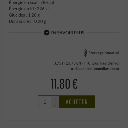
Énergie en kcal : 78 kcal
Énergie en kJ : 326 kJ
Glucides : 1,20 g
Dont sucres : 0,20 g
EN SAVOIR PLUS
Stockage climatisé
0,75 l · 15,73 €/l
·
TTC
, plus
frais d’envoi
disponible immédiatement
11,80 €
+
ACHETER
–