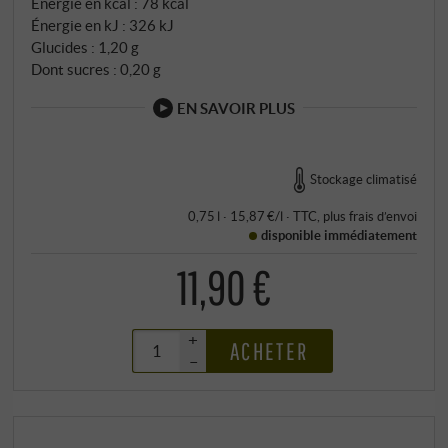
Énergie en kcal : 78 kcal
Énergie en kJ : 326 kJ
Glucides : 1,20 g
Dont sucres : 0,20 g
EN SAVOIR PLUS
Stockage climatisé
0,75 l · 15,87 €/l
·
TTC
, plus
frais d’envoi
disponible immédiatement
11,90 €
+
ACHETER
–