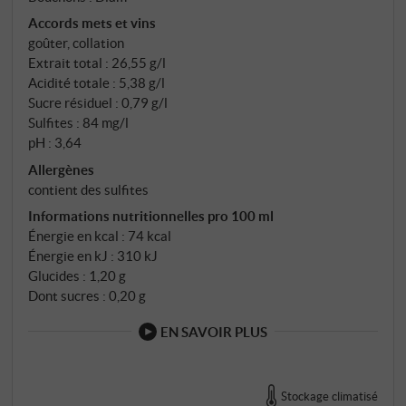
Accords mets et vins
goûter, collation
Extrait total : 26,55 g/l
Acidité totale : 5,38 g/l
Sucre résiduel : 0,79 g/l
Sulfites : 84 mg/l
pH : 3,64
Allergènes
contient des sulfites
Informations nutritionnelles pro 100 ml
Énergie en kcal : 74 kcal
Énergie en kJ : 310 kJ
Glucides : 1,20 g
Dont sucres : 0,20 g
EN SAVOIR PLUS
Stockage climatisé