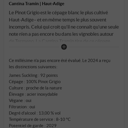
Cantina Tramin | Haut-Adige
Le Pinot Grigio est le cépage blanc le plus cultivé
Haut-Adige– et en même temps le plus souvent
incompris. Celui qui croit qu'il ne connaît qu'une seule
note n'en a pas encore bu dans les vignobles autour
de Termeno. La Cantina Tramin tire de ce cépage
tout ce que le sol peut lui offrir : des sols argilo-
calcaires et des graviers, des altitudes comprises
Ce millésime n’a pas encore été évalué. Le 2024 a reçu
entre 200 et 400 mètres, des variations de
les distinctions suivantes:
température entre le jour et la nuit, typiques de la
James Suckling
:
92 points
vallée. C'est ce qui donne ici au pinot grigio sa
Cépage : 100% Pinot Grigio
tension. Vinifié en cuve d'acier, avec un contrôle
Culture : proche de la nature
minutieux des températures – pas de bois, pas de
Élevage : acier inoxydable
distraction. Ce qui atterrit dans le verre, c'est le lieu.
Végane : oui
Filtration : oui
Degré d'alcool : 13,00 % vol
Température de service : 8‑10 °C
Potentiel de garde : 2029