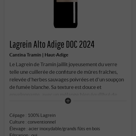
Lagrein Alto Adige DOC 2024
Cantina Tramin | Haut-Adige
Le Lagrein de Tramin jaillit joyeusement du verre
telle une cuillerée de confiture de mûres fraîches,
relevée d’herbes sauvages poivrées et d’un soupçon
de fumée blanche. Sa texture est douce et
enveloppante, avec un mélange bien équilibré de
fruits des bois, de notes minérales et de tanins
souples. Une vague d'acidité piquante encadre
Cépage : 100% Lagrein
parfaitement son expression, laissant une sensation
Culture : conventionnel
dynamique et garantissant une grande facilité de
Élevage : acier inoxydable/grands fûts en bois
dégustation. SUPERIORE.DE
Filtration : oui