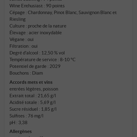
variations extrêmes de température entre les
Wine Enthusiast
:
90 points
journées chaudes et les nuits fraîches confèrent aux
Cépage : Chardonnay, Pinot Blanc, Sauvignon Blanc et
raisins leur diversité aromatique particulière.
Riesling
Culture : proche de la nature
Élevage : acier inoxydable
Végane : oui
Filtration : oui
Degré d'alcool : 12,50 % vol
Température de service : 8‑10 °C
Potentiel de garde : 2029
Bouchons : Diam
Accords mets et vins
entrées légères, poisson
Extrait total : 21,65 g/l
Acidité totale : 5,69 g/l
Sucre résiduel : 1,85 g/l
Sulfites : 76 mg/l
pH : 3,38
Allergènes