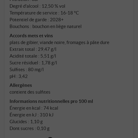
Degré d'alcool : 12,50 % vol
Température de service : 16‑18 °C
Potentiel de garde : 2028+
Bouchons : bouchon en liège naturel
Accords mets et vins
plats de gibier, viande noire, fromages à pâte dure
Extrait total : 29,47 g/l
Acidité totale : 5,51 g/l
Sucre résiduel : 1,78 g/l
Sulfites : 80 mg/l
pH : 3,42
Allergènes
contient des sulfites
Informations nutritionnelles pro 100 ml
Énergie en kcal : 74 kcal
Énergie en kJ : 310 kJ
Glucides : 1,10 g
Dont sucres : 0,10 g