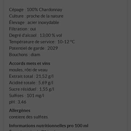
et les variations marquées de température jour-nuit
Cépage : 100% Chardonnay
de la région alpine donnent aux raisins leur intensité
Culture : proche de la nature
aromatique caractéristique.
Élevage : acier inoxydable
Filtration : oui
Degré d'alcool : 13,00 % vol
Température de service : 10‑12 °C
Potentiel de garde : 2029
Bouchons : diam
Accords mets et vins
moules, rôti de veau
Extrait total : 21,52 g/l
Acidité totale : 5,69 g/l
Sucre résiduel : 1,55 g/l
Sulfites : 101 mg/l
pH : 3,46
Allergènes
contient des sulfites
Informations nutritionnelles pro 100 ml