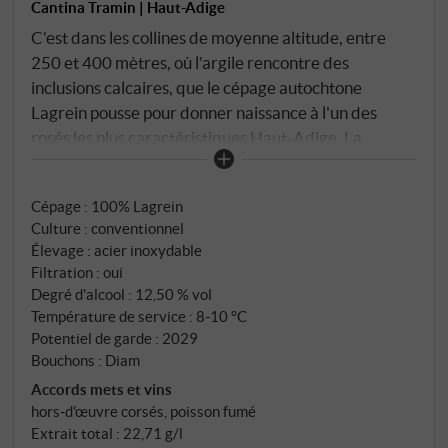
Cantina Tramin | Haut-Adige
C'est dans les collines de moyenne altitude, entre
250 et 400 mètres, où l'argile rencontre des
inclusions calcaires, que le cépage autochtone
Lagrein pousse pour donner naissance à l'un des
rosés les plus caractéristiques Haut-Adige. La
Cantina traditionnelle Cantina Tramin, fondée en
1898 par le pasteur visionnaire Christian Schrott,
Cépage : 100% Lagrein
préserve avec son Lagrein Kretzer une tradition
Culture : conventionnel
séculaire Haut-Adige. De couleur rose à rubis clair, le
Élevage : acier inoxydable
vin brille dans le verre et déploie un bouquet délicat
Filtration : oui
et agréablement fruité. L'interaction extrême entre
Degré d'alcool : 12,50 % vol
les journées ensoleillées, marquées par la
Température de service : 8‑10 °C
Méditerranée, et les vents froids descendants des
Potentiel de garde : 2029
Bouchons : Diam
montagnes lui confère cette fraîcheur vivante qui
stimule et vivifie le palais. Un rosé classique Haut-
Accords mets et vins
hors‑d'œuvre corsés, poisson fumé
Adigecaractère authentique. SUPERIORE.DE
Extrait total : 22,71 g/l