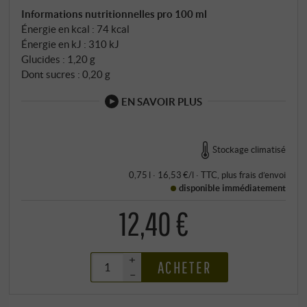
Informations nutritionnelles pro 100 ml
Énergie en kcal : 74 kcal
Énergie en kJ : 310 kJ
Glucides : 1,20 g
Dont sucres : 0,20 g
EN SAVOIR PLUS
Stockage climatisé
0,75 l · 16,53 €/l
·
TTC
, plus
frais d’envoi
disponible immédiatement
12,40 €
+
ACHETER
–