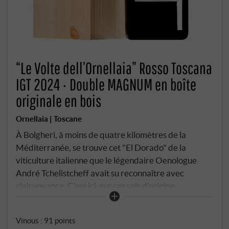
“Le Volte dell’Ornellaia” Rosso Toscana
IGT 2024 · Double MAGNUM en boîte
originale en bois
Ornellaia | Toscane
À Bolgheri, à moins de quatre kilomètres de la
Méditerranée, se trouve cet "El Dorado" de la
viticulture italienne que le légendaire Oenologue
André Tchelistcheff avait su reconnaître avec
clairvoyance. C'est ici, sur ces sols d'origine
volcanique, entre une ancienne allée de cyprès et la
côte toscane, que naît "Le Volte", la carte de visite
Vinous
:
91 points
accessible d'un domaine viticole dont le nom est