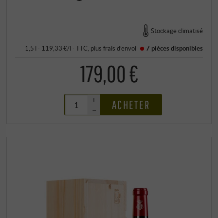
Stockage climatisé
1,5 l · 119,33 €/l
·
TTC
, plus
frais d’envoi
7 pièces
disponibles
179,00 €
+
ACHETER
–