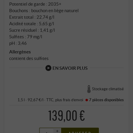
Potentiel de garde : 2035+
Bouchons : bouchon en liège naturel
Extrait total : 22,74 g/l
Acidité totale : 5,65 g/l
Sucre résiduel : 1,41 g/l
Sulfites : 79 mg/l
pH : 3,46
Allergènes
contient des sulfites
EN SAVOIR PLUS
Stockage climatisé
1,5 l · 92,67 €/l
·
TTC
, plus
frais d’envoi
7 pièces
disponibles
139,00 €
+