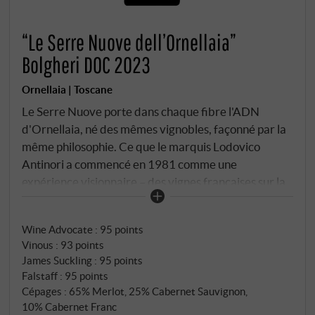
“Le Serre Nuove dell’Ornellaia”
Bolgheri DOC 2023
Ornellaia | Toscane
Le Serre Nuove porte dans chaque fibre l'ADN
d'Ornellaia, né des mêmes vignobles, façonné par la
même philosophie. Ce que le marquis Lodovico
Antinori a commencé en 1981 comme une
expérience visionnaire – des vignes françaises sur la
côte toscane, à quatre kilomètres de la
Méditerranée – est depuis longtemps devenu une
Wine Advocate
:
95 points
légende. Le Serre Nuove, le "deuxième vin" de la
Vinous
:
93 points
maison depuis 1997, est bien plus que son frère
James Suckling
:
95 points
cadet : il est un aperçu et une invitation à la
Falstaff
:
95 points
découverte du style bordelais méditerranéen qui a
Cépages : 65% Merlot, 25% Cabernet Sauvignon,
rendu Bolgheri célèbre dans le monde entier. Après
10% Cabernet Franc