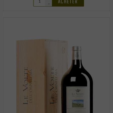
ACHETER
–