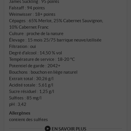
domaine et est traité avec le même soin méticuleux
James Suckling
:
95 points
Falstaff
:
94 points
que son grand frère. Chaque parcelle est vinifiée
Weinwisser
:
18+ points
séparément avant l'assemblage final qui a lieu après
Cépages : 65% Merlot, 25% Cabernet Sauvignon,
douze mois.
10% Cabernet Franc
Culture : proche de la nature
Élevage : 15 mois 25/75 barrique neuve/utilisée
Filtration : oui
Degré d'alcool : 14,50 % vol
Température de service : 18‑20 °C
Potentiel de garde : 2042+
Bouchons : bouchon en liège naturel
Extrait total : 30,26 g/l
Acidité totale : 5,61 g/l
Sucre résiduel : 1,25 g/l
Sulfites : 85 mg/l
pH : 3,42
Allergènes
contient des sulfites
EN SAVOIR PLUS