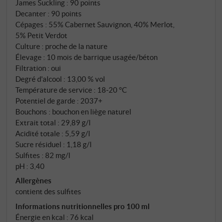
James Suckling
:
90 points
synonyme, dans le monde entier, d'une qualité sans
Decanter
:
90 points
compromis. Cette cuvée, composée à 55 % de
Cépages : 55% Cabernet Sauvignon, 40% Merlot,
cabernet sauvignon, 40 % de merlot et 5 % de petit
5% Petit Verdot
verdot, est vinifiée cépage par cépage dans de
Culture : proche de la nature
petites cuves en acier afin de préserver les
Élevage : 10 mois de barrique usagée/béton
Filtration : oui
caractéristiques propres à chacun. Après la
Degré d'alcool : 13,00 % vol
fermentation malolactique, le vin mûrit pendant dix
Température de service : 18‑20 °C
mois, en partie dans des barriques Ornellaia
Potentiel de garde : 2037+
usagées, en partie dans des cuves en béton – un
Bouchons : bouchon en liège naturel
équilibre délibéré entre structure et expression
Extrait total : 29,89 g/l
fruitée.
Acidité totale : 5,59 g/l
Sucre résiduel : 1,18 g/l
Sulfites : 82 mg/l
pH : 3,40
Allergènes
contient des sulfites
Informations nutritionnelles pro 100 ml
Énergie en kcal : 76 kcal