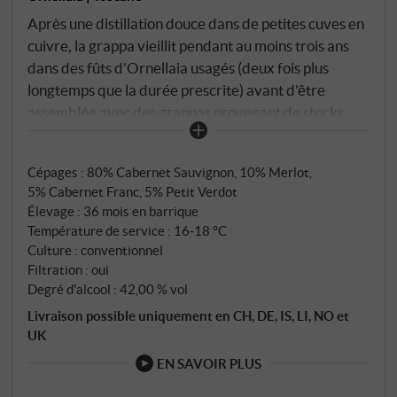
Après une distillation douce dans de petites cuves en
cuivre, la grappa vieillit pendant au moins trois ans
dans des fûts d'Ornellaia usagés (deux fois plus
longtemps que la durée prescrite) avant d'être
assemblée avec des grappas provenant de stocks
plus anciens afin d'obtenir un degré supplémentaire
de profondeur et de caractère. Avec des arômes
Cépages : 80% Cabernet Sauvignon, 10% Merlot,
doux, une texture soyeuse et une couleur dorée,
5% Cabernet Franc, 5% Petit Verdot
Eligo dell'Ornellaia Grappa Riserva est d'un style
Élevage : 36 mois en barrique
noble et d'une origine unique. Bouquet enveloppant
Température de service : 16‑18 °C
et chaleureux de raisins mûrs et de bois de chêne
Culture : conventionnel
grillé. Très agréable et plein en bouche avec un
Filtration : oui
arrière-goût long et harmonieux. SUPERIORE.DE
Degré d'alcool : 42,00 % vol
Livraison possible uniquement en CH, DE, IS, LI, NO et
UK
EN SAVOIR PLUS