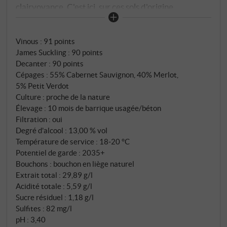
clairvoyance. C'est ici, sur ces sols d'origine
volcanique, entre une ancienne allée de cyprès et la
côte toscane, que naît "Le Volte", la carte de visite
Vinous
:
91 points
accessible d'un domaine viticole dont le nom est
James Suckling
:
90 points
synonyme, dans le monde entier, d'une qualité sans
Decanter
:
90 points
compromis. Cette cuvée, composée à 55 % de
Cépages : 55% Cabernet Sauvignon, 40% Merlot,
cabernet sauvignon, 40 % de merlot et 5 % de petit
5% Petit Verdot
verdot, est vinifiée cépage par cépage dans de
Culture : proche de la nature
petites cuves en acier afin de préserver les
Élevage : 10 mois de barrique usagée/béton
Filtration : oui
caractéristiques propres à chacun. Après la
Degré d'alcool : 13,00 % vol
fermentation malolactique, le vin mûrit pendant dix
Température de service : 18‑20 °C
mois, en partie dans des barriques Ornellaia
Potentiel de garde : 2035+
usagées, en partie dans des cuves en béton – un
Bouchons : bouchon en liège naturel
équilibre délibéré entre structure et expression
Extrait total : 29,89 g/l
fruitée.
Acidité totale : 5,59 g/l
Sucre résiduel : 1,18 g/l
Sulfites : 82 mg/l
pH : 3,40