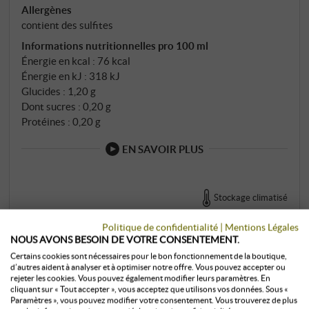
Allergènes
contient des sulfites
Informations nutritionnelles pro 100 ml
Énergie en kcal : 76 kcal
Énergie en kJ : 318 kJ
Glucides : 1,20 g
Dont sucres : 0,20 g
Protéines : 0,20 g
EN SAVOIR PLUS
Stockage climatisé
1,5 l · 39,33 €/l
·
TTC
, plus
frais d’envoi
9 pièces
disponibles
Politique de confidentialité
|
Mentions Légales
NOUS AVONS BESOIN DE VOTRE CONSENTEMENT.
59,00 €
Certains cookies sont nécessaires pour le bon fonctionnement de la boutique,
d’autres aident à analyser et à optimiser notre offre. Vous pouvez accepter ou
rejeter les cookies. Vous pouvez également modifier leurs paramètres. En
cliquant sur « Tout accepter », vous acceptez que utilisons vos données. Sous «
+
ACHETER
Paramètres », vous pouvez modifier votre consentement. Vous trouverez de plus