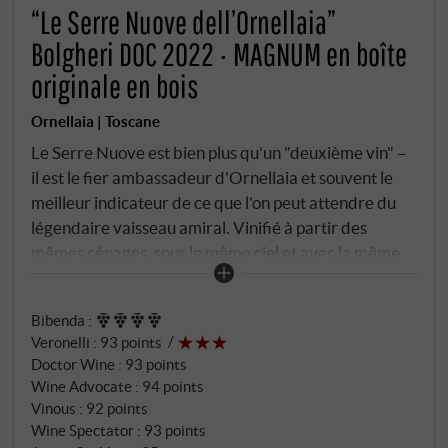
“Le Serre Nuove dell’Ornellaia”
Bolgheri DOC 2022 · MAGNUM en boîte
originale en bois
Ornellaia | Toscane
Le Serre Nuove est bien plus qu'un "deuxième vin" –
il est le fier ambassadeur d'Ornellaia et souvent le
meilleur indicateur de ce que l'on peut attendre du
légendaire vaisseau amiral. Vinifié à partir des
mêmes cépages, sous le même ciel et avec la même
philosophie, il possède la remarquable capacité de
prédire la personnalité du grand Ornellaia. Le
Bibenda
:
millésime 2022 se présente comme une composition
Veronelli
:
93 points
magistrale de 54% de merlot, 26% de cabernet
Doctor Wine
:
93 points
sauvignon, 14% de cabernet franc et 6% de petit
Wine Advocate
:
94 points
verdot. Cet assemblage bordelais classique provient
Vinous
:
92 points
principalement des vignobles les plus jeunes du
Wine Spectator
:
93 points