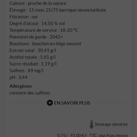
un hiver doux et un débourrement précoce, le
Culture : proche de la nature
Élevage : 15 mois 25/75 barrique neuve/utilisée
millésime 2023 a connu des précipitations
Filtration : oui
fréquentes pendant la floraison et la nouaison, ce qui
Degré d'alcool : 14,50 % vol
a certes réduit les rendements, mais a permis aux
Température de service : 18‑20 °C
raisins d'atteindre l'équilibre physiologique parfait
Potentiel de garde : 2042+
qui caractérise les grands vins. Des conditions
Bouchons : bouchon en liège naturel
estivales plus fraîches et des pluies d'août précises
Extrait total : 30,41 g/l
ont permis une maturité idéale. La cuvée composée
Acidité totale : 5,65 g/l
Sucre résiduel : 1,19 g/l
de 65% de merlot, 25% de cabernet sauvignon et
Sulfites : 89 mg/l
10% de cabernet franc est vinifiée séparément et
pH : 3,44
vieillie 15 mois en chêne français – à 25% en fûts
Allergènes
neufs, à 75% en fûts d'un an.
contient des sulfites
EN SAVOIR PLUS
Stockage climatisé
0,75 l · 92,00 €/l
·
TTC
, plus
frais d’envoi