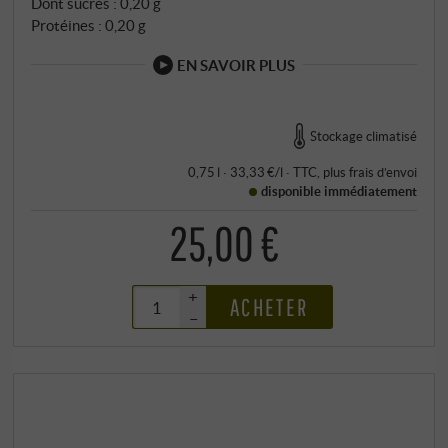
Dont sucres : 0,20 g
Protéines : 0,20 g
EN SAVOIR PLUS
Stockage climatisé
0,75 l · 33,33 €/l
·
TTC
, plus
frais d’envoi
disponible immédiatement
25,00 €
+
ACHETER
–