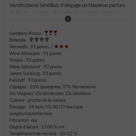
Verdicchio et Sémillon. Il dégage un fabuleux parfum
de fleurs, d'ananas, de pêche et un peu de menthe.
Raffiné et expressif en bouche, bien structuré et
merveilleusement long.
SUPERIORE.DE
Gambero Rosso
:
Bibenda
:
Veronelli
:
93 points
Wine Advocate
:
91 points
Vinous
:
92 points
Wine Spectator
:
92 points
James Suckling
:
93 points
Falstaff
:
93 points
Cépages : 53% Sauvignon, 37% Vermentino,
6% Viognier, 2% Verdicchio, 2% Sémillion
Culture : proche de la nature
Élevage : 18 mois 55/30/15 barrique
usagée/nouvelle/inox
Filtration : oui
Degré d'alcool : 13,00 % vol
Température de service : 10‑12 °C