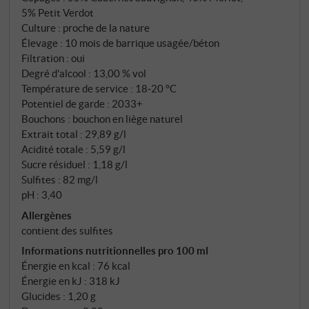
cabernet sauvignon, 40 % de merlot et 5 % de petit
5% Petit Verdot
verdot, est vinifiée cépage par cépage dans de
Culture : proche de la nature
petites cuves en acier afin de préserver les
Élevage : 10 mois de barrique usagée/béton
Filtration : oui
caractéristiques propres à chacun. Après la
Degré d'alcool : 13,00 % vol
fermentation malolactique, le vin mûrit pendant dix
Température de service : 18‑20 °C
mois, en partie dans des barriques Ornellaia
Potentiel de garde : 2033+
usagées, en partie dans des cuves en béton – un
Bouchons : bouchon en liège naturel
équilibre délibéré entre structure et expression
Extrait total : 29,89 g/l
fruitée.
Acidité totale : 5,59 g/l
Sucre résiduel : 1,18 g/l
Sulfites : 82 mg/l
pH : 3,40
Allergènes
contient des sulfites
Informations nutritionnelles pro 100 ml
Énergie en kcal : 76 kcal
Énergie en kJ : 318 kJ
Glucides : 1,20 g