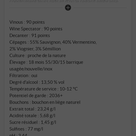
construisent leurs nids et d'où le regard embrasse
sans obstacle la mer Tyrrhénienne. C'est ici, là où le
vent salé de la Méditerranée rencontre la terre
Vinous
:
90 points
volcanique, que naît depuis plus de deux décennies
Wine Spectator
:
90 points
l'un des vins blancs les plus innovants de Toscane. Il
Decanter
:
91 points
incarne un esprit rafraîchissant qui, pour reprendre
Cépages : 55% Sauvignon, 40% Vermentino,
une citation, est "délicat comme la brise, mais à la fois
2% Viognier, 3% Sémillion
opulent et affirmé". Cette description poétique va
Culture : proche de la nature
droit au cœur du sujet : Poggio alle Gazze est la
Élevage : 18 mois 55/30/15 barrique
usagée/nouvelle/inox
réponse d’Ornellaia à la question de savoir à quoi
Filtration : oui
peut ressembler un vin blanc de Bolgheri lorsqu’il
Degré d'alcool : 13,50 % vol
incarne l’élégance et la profondeur des grands vins
Température de service : 10‑12 °C
rouges. Six mois de maturation sur lies fines avec des
Potentiel de garde : 2036+
bâtonnages réguliers, suivis de l’assemblage final et
Bouchons : bouchon en liège naturel
de 12 mois supplémentaires de vieillissement en
Extrait total : 23,24 g/l
bouteille, viennent parachever ce chef-d’œuvre de
Acidité totale : 5,68 g/l
Sucre résiduel : 1,45 g/l
l’art du vin blanc.
Sulfites : 77 mg/l
pH : 3,44