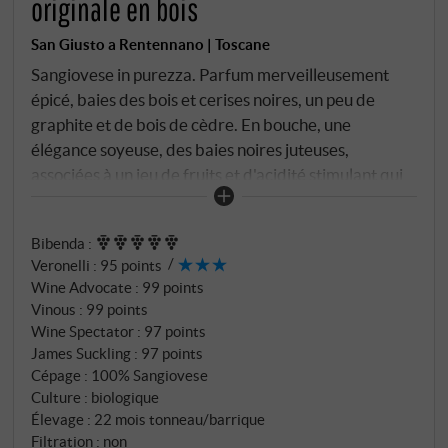
originale en bois
San Giusto a Rentennano | Toscane
Sangiovese in purezza. Parfum merveilleusement
épicé, baies des bois et cerises noires, un peu de
graphite et de bois de cèdre. En bouche, une
élégance soyeuse, des baies noires juteuses,
associées à un jeu de fruits et d'acidité stimulant qui
fait vraiment danser le vin sur la langue. Percarlo a
de la profondeur et de la longueur et un potentiel
Bibenda
:
pour de nombreuses années en cave. Un des très
Veronelli
:
95 points
grands monocépages de sangiovese de la Toscane
Wine Advocate
:
99 points
centrale. SUPERIORE.DE
Vinous
:
99 points
Wine Spectator
:
97 points
James Suckling
:
97 points
Cépage : 100% Sangiovese
Culture : biologique
Élevage : 22 mois tonneau/barrique
Filtration : non