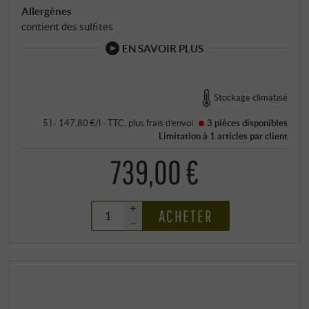
Allergènes
contient des sulfites
EN SAVOIR PLUS
Stockage climatisé
5 l · 147,80 €/l
·
TTC
, plus
frais d’envoi
3 pièces
disponibles
Limitation à 1 articles par client
739,00 €
+
ACHETER
–