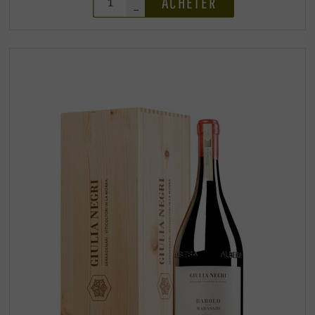
ACHETER
–