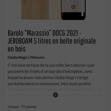
Barolo “Marassio” DOCG 2021 ·
JEROBOAM 5 litres en boîte originale
en bois
Giulia Negri | Piémont
C'est tout en haut de la parcelle Serradenari que
poussent les fruits d'un barolo d'exception, avec
lequel la jeune viticultrice Giulia Negri s'érige
véritablement en monument. Marassio profite
clairement du Cool Climate des hauteurs du Piémont
et ne changera donc guère de caractère, même en
cas de nouveaux changements climatiques.
Vinous
:
95 points