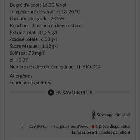
Degré d'alcool : 15,00 % vol
Température de service : 18‑20 °C
Potentiel de garde : 2049+
Bouchons : bouchon en liège naturel
Extrait total : 31,29 g/l
Acidité totale : 6,03 g/l
Sucre résiduel : 1,12 g/l
Sulfites : 73 mg/l
pH : 3,37
Numéro de contrôle écologique : IT‑BIO‑014
Allergènes
contient des sulfites
EN SAVOIR PLUS
Stockage climatisé
5 l · 139,80 €/l
·
TTC
, plus
frais d’envoi
1 pièce
disponibles
Limitation à 1 articles par client