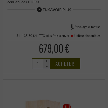
contient des sulfites
EN SAVOIR PLUS
Stockage climatisé
5 l · 135,80 €/l
·
TTC
, plus
frais d’envoi
1 pièce
disponibles
679,00 €
+
ACHETER
–