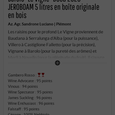
JEROBOAM 5 litres en boîte originale
en bois
Az. Agr. Sandrone Luciano | Piémont
Les raisins pour le profond Le Vigne proviennent de
Baudana à Serralunga d'Alba (pour la puissance),
Villero à Castiglione Falletto (pour la précision),
Vignane à Barolo (pour la pureté des arômes) et
Merli à Novello (pour la plénitude du fruit). Il s'ouvre
largement sur des arômes de fruits rouges frais et
une délicate note épicée. En bouche, il est très
Gambero Rosso
:
intense, remarquablement élégant, avec des tanins
Wine Advocate
:
95 points
au grain fin, extrêmement clair, structuré et long.
Vinous
:
94 points
SUPERIORE.DE
Wine Spectator
:
95 points
James Suckling
:
96 points
Wine Enthusiast
:
96 points
Falstaff
:
95 points
Cépage : 100% Nebbiolo