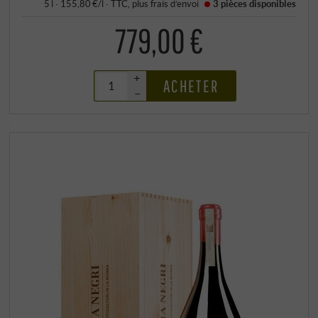
5 l · 155,80 €/l
·
TTC
, plus
frais d’envoi
3 pièces
disponibles
779,00 €
+
ACHETER
–