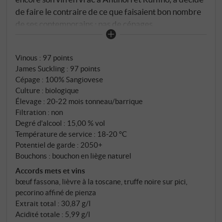
de faire le contraire de ce que faisaient bon nombre
de ses contemporains : pas de cépages
internationaux, pas de modernisation de l'étiquette,
pas de barriques aux arômes de vanille. Un seul vin,
Vinous
:
97 points
issu d'un seul vignoble, d'un seul cépage. Le
James Suckling
:
97 points
Sangiovese. San Giusto a Rentennano. – Percarlo a
Cépage : 100% Sangiovese
fait ses débuts avec le millésime 1983 – et a
Culture : biologique
immédiatement commencé à réécrire l'histoire du
Élevage : 20‑22 mois tonneau/barrique
Chianti Classico. La philosophie du vin est celle de son
Filtration : non
créateur : le vignoble avant la cave. Les raisins
Degré d'alcool : 15,00 % vol
Température de service : 18‑20 °C
destinés au Percarlo ne sont pas sélectionnés par
Potentiel de garde : 2050+
parcelle, mais chaque cageot, chaque pied de vigne,
Bouchons : bouchon en liège naturel
chaque emplacement est contrôlé. Le rendement est
Accords mets et vins
d'un kilogramme par pied. C'est l'approche adoptée
bœuf fassona, lièvre à la toscane, truffe noire sur pici,
depuis 2001, car Martini di Cigala a constaté à quel
pecorino affiné de pienza
point le Sangiovese pouvait varier d'une vigne à
Extrait total : 30,87 g/l
l'autre, même au sein d'une même parcelle. Les sols
Acidité totale : 5,99 g/l