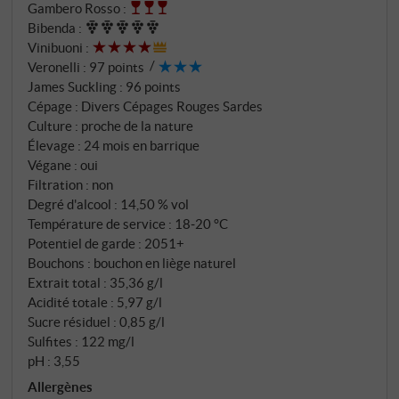
Gambero Rosso
:
réaliser ensemble le rêve d'un grand vin sarde.
Bibenda
:
Turriga était né – non seulement en tant que vin, mais
Vinibuoni
:
aussi en tant que manifeste de toute une région. Le
Veronelli
:
97 points
nom lui-même raconte une histoire : Turriga provient
James Suckling
:
96 points
du dialecte sarde et désigne les tours de garde
Cépage : Divers Cépages Rouges Sardes
caractéristiques qui surveillent la côte de l'île depuis
Culture : proche de la nature
Élevage : 24 mois en barrique
des siècles. Comme ces sentinelles de pierre sur la
Végane : oui
mer, ce vin veille sur le prestige de l'œnologie sarde.
Filtration : non
Cette cuvée issue de divers cépages rouges sardes
Degré d'alcool : 14,50 % vol
provient des meilleures parcelles de la Tenuta
Température de service : 18‑20 °C
Turriga – une composition qui allie le génie de Tachis
Potentiel de garde : 2051+
pour l'assemblage à l'âme authentique de la
Bouchons : bouchon en liège naturel
Sardaigne.
Extrait total : 35,36 g/l
Acidité totale : 5,97 g/l
Sucre résiduel : 0,85 g/l
Sulfites : 122 mg/l
pH : 3,55
Allergènes