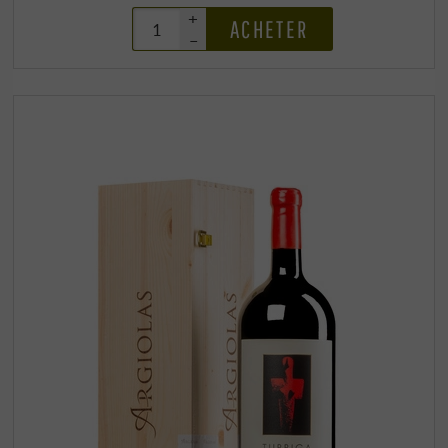
+
ACHETER
–