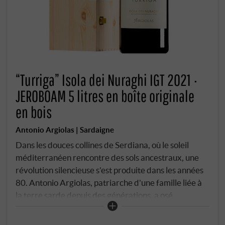
“Turriga” Isola dei Nuraghi IGT 2021 ·
JEROBOAM 5 litres en boîte originale
en bois
Antonio Argiolas | Sardaigne
Dans les douces collines de Serdiana, où le soleil
méditerranéen rencontre des sols ancestraux, une
révolution silencieuse s'est produite dans les années
80. Antonio Argiolas, patriarche d'une famille liée à
la terre sarde depuis des générations, a osé
l'impensable : il a fait venir sur l'île le légendaire
Giacomo Tachis, le créateur du Sassicaia, pour