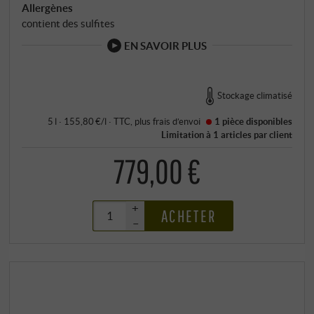
Allergènes
contient des sulfites
EN SAVOIR PLUS
Stockage climatisé
5 l · 155,80 €/l
·
TTC
, plus
frais d’envoi
1 pièce
disponibles
Limitation à 1 articles par client
779,00 €
+
ACHETER
–