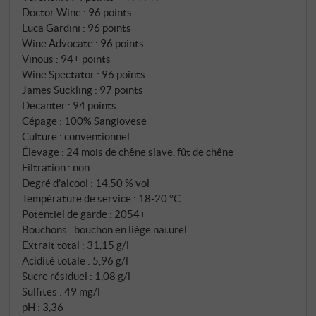
Doctor Wine
:
96 points
Luca Gardini
:
96 points
Wine Advocate
:
96 points
Vinous
:
94+ points
Wine Spectator
:
96 points
James Suckling
:
97 points
Decanter
:
94 points
Cépage : 100% Sangiovese
Culture : conventionnel
Élevage : 24 mois de chêne slave. fût de chêne
Filtration : non
Degré d'alcool : 14,50 % vol
Température de service : 18‑20 °C
Potentiel de garde : 2054+
Bouchons : bouchon en liège naturel
Extrait total : 31,15 g/l
Acidité totale : 5,96 g/l
Sucre résiduel : 1,08 g/l
Sulfites : 49 mg/l
pH : 3,36