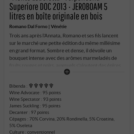
Superiore DOC 2013 · JEROBOAM 5
litres en boîte originale en bois
Romano Dal Forno | Vénétie
Trois ans après l'Annata, Romano et ses fils lancent
sur le marché une petite édition du même millésime
en grand format. Sombre et dense, il dévoile un
bouquet intense avec des arômes marmeladés de
fruits rouges et noirs, auxquels s'ajoutent des épices
et du bois, du tabac et du chocolat. Le goût jeune et
impétueux est une démonstration de force
Bibenda
:
impressionnante.
SUPERIORE.DE
Wine Advocate
:
95 points
Wine Spectator
:
93 points
James Suckling
:
95 points
Decanter
:
97 points
Cépages : 70% Corvina, 20% Rondinella, 5% Croatina,
5% Oseleta
Culture : conventionnel