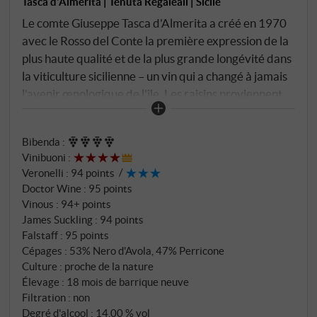
Tasca d'Almerita | Tenuta Regaleali | Sicile
Le comte Giuseppe Tasca d'Almerita a créé en 1970
avec le Rosso del Conte la première expression de la
plus haute qualité et de la plus grande longévité dans
la viticulture sicilienne – un vin qui a changé à jamais
l'avenir œnologique de l'île. Les raisins proviennent
de la Vigna San Lucio, le premier grand vignoble de
Regaleali, né en 1959 à 480 mètres d'altitude et
Bibenda
:
orienté sud-sud-est, où le nero d'avola et le perricone
Vinibuoni
:
prospèrent en symbiose harmonieuse depuis des
Veronelli
:
94 points
générations. Les vignes poussent dans le système
Doctor Wine
:
95 points
Alberello, le mode de culture le plus ancien de la
Vinous
:
94+ points
Méditerranée, sur des sols jaune-brun, argilo-
James Suckling
:
94 points
sableux avec des inclusions calcaires. Une
Falstaff
:
95 points
Cépages : 53% Nero d'Avola, 47% Perricone
philosophie de la perfection qui s'est développée sur
Culture : proche de la nature
cinq décennies à travers différentes méthodes
Élevage : 18 mois de barrique neuve
d'élevage : des fûts de châtaignes originaux aux
Filtration : non
barriques françaises actuelles en passant par le
Degré d'alcool : 14,00 % vol