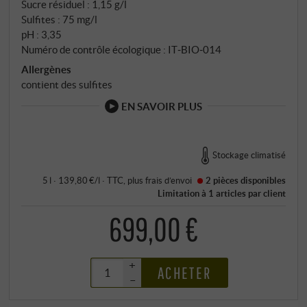
qui ont inspiré le Percarlo datent principalement du
Sucre résiduel : 1,15 g/l
Pliocène : des couches de sable et de cailloux, d'une
Sulfites : 75 mg/l
profondeur de deux à cinq mètres, reposant sur un lit
pH : 3,35
Numéro de contrôle écologique : IT‑BIO‑014
d'argile. Minéraux, bien drainés, ils ont la capacité de
"dialoguer" avec le Sangiovese au fil des années.
Allergènes
contient des sulfites
EN SAVOIR PLUS
Stockage climatisé
5 l · 139,80 €/l
·
TTC
, plus
frais d’envoi
2 pièces
disponibles
Limitation à 1 articles par client
699,00 €
+
ACHETER
–