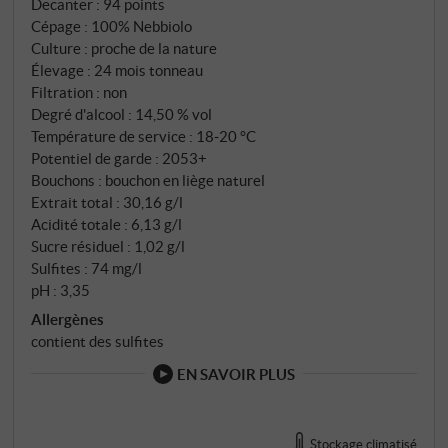
Decanter
:
94 points
Cépage : 100% Nebbiolo
Culture : proche de la nature
Élevage : 24 mois tonneau
Filtration : non
Degré d'alcool : 14,50 % vol
Température de service : 18‑20 °C
Potentiel de garde : 2053+
Bouchons : bouchon en liège naturel
Extrait total : 30,16 g/l
Acidité totale : 6,13 g/l
Sucre résiduel : 1,02 g/l
Sulfites : 74 mg/l
pH : 3,35
Allergènes
contient des sulfites
EN SAVOIR PLUS
Stockage climatisé