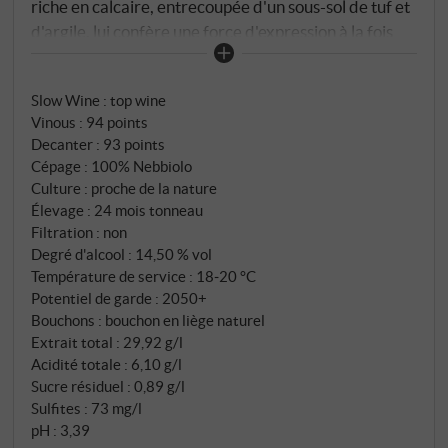
riche en calcaire, entrecoupée d'un sous-sol de tuf et
d'argile, lui confère une force d'expression à la fois
singulièrement claire et excitante. Giulia Negri
travaille cette parcelle avec une concentration
Slow Wine
:
top wine
presque bourguignonne : proche de la nature,
Vinous
:
94 points
fermenté spontanément et élevé avec soin. – 30 mois
Decanter
:
93 points
dans des tonneaux généreux, laissant la structure
Cépage : 100% Nebbiolo
avec une note d'intervention minimale. Le millésime
Culture : proche de la nature
2021, exigeant et élégant, fascine par son fruit froid
Élevage : 24 mois tonneau
et précis – frais et vibrant, mûri pendant des nuits
Filtration : non
Degré d'alcool : 14,50 % vol
fraîches, ce nebbiolo est clair et pourtant profond.
Température de service : 18‑20 °C
Potentiel de garde : 2050+
Bouchons : bouchon en liège naturel
Extrait total : 29,92 g/l
Acidité totale : 6,10 g/l
Sucre résiduel : 0,89 g/l
Sulfites : 73 mg/l
pH : 3,39