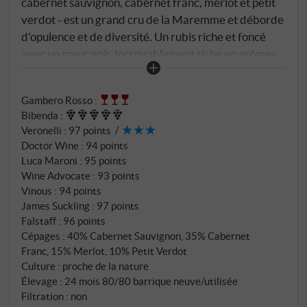
cabernet sauvignon, cabernet franc, merlot et petit
verdot - est un grand cru de la Maremme et déborde
d'opulence et de diversité. Un rubis riche et foncé
avec un cœur noir. Incroyablement riche en arômes
de fruits noirs, de chocolat et d'épices, corps souple
et plein, tanins polis. On ne peut pas exagérer dans la
Gambero Rosso
:
joie de la grandeur de ce vin.
SUPERIORE.DE
Bibenda
:
Veronelli
:
97 points
Doctor Wine
:
94 points
Luca Maroni
:
95 points
Wine Advocate
:
93 points
Vinous
:
94 points
James Suckling
:
97 points
Falstaff
:
96 points
Cépages : 40% Cabernet Sauvignon, 35% Cabernet
Franc, 15% Merlot, 10% Petit Verdot
Culture : proche de la nature
Élevage : 24 mois 80/80 barrique neuve/utilisée
Filtration : non