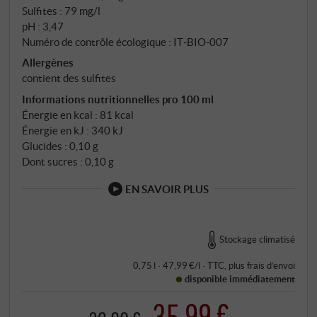
Sulfites : 79 mg/l
pH : 3,47
Numéro de contrôle écologique : IT‑BIO‑007
Allergènes
contient des sulfites
Informations nutritionnelles pro 100 ml
Énergie en kcal : 81 kcal
Énergie en kJ : 340 kJ
Glucides : 0,10 g
Dont sucres : 0,10 g
EN SAVOIR PLUS
Stockage climatisé
0,75 l · 47,99 €/l
·
TTC
, plus
frais d’envoi
disponible immédiatement
35,99 €