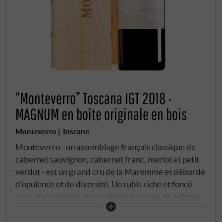
“Monteverro” Toscana IGT 2018 ·
MAGNUM en boîte originale en bois
Monteverro | Toscane
Monteverro - un assemblage français classique de
cabernet sauvignon, cabernet franc, merlot et petit
verdot - est un grand cru de la Maremme et déborde
d'opulence et de diversité. Un rubis riche et foncé
avec un cœur noir. Incroyablement riche en arômes
de fruits noirs, de chocolat et d'épices, corps souple
et plein, tanins polis. On ne peut pas exagérer dans la