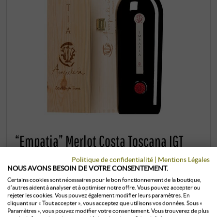
“Empatia” Merlot Costa Toscana IGT
2018 (BIO) · MAGNUM en boîte
Politique de confidentialité
|
Mentions Légales
originale en bois
NOUS AVONS BESOIN DE VOTRE CONSENTEMENT.
Certains cookies sont nécessaires pour le bon fonctionnement de la boutique,
d’autres aident à analyser et à optimiser notre offre. Vous pouvez accepter ou
Ampeleia | Toscane
rejeter les cookies. Vous pouvez également modifier leurs paramètres. En
Ce merlot est si strictement limité qu'il ne figure
cliquant sur « Tout accepter », vous acceptez que utilisons vos données. Sous «
Paramètres », vous pouvez modifier votre consentement. Vous trouverez de plus
même pas sur la liste de prix officielle du domaine.