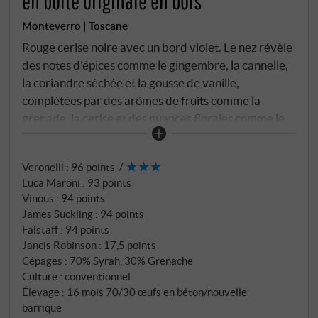
en boîte originale en bois
Monteverro | Toscane
Rouge cerise noire avec un bord violet. Le nez révèle
des notes d'épices comme le gingembre, la cannelle,
la coriandre séchée et la gousse de vanille,
complétées par des arômes de fruits comme la
grenade, la cerise et des nuances florales comme le
géranium, la lavande et la rose. En bouche, du sucre
de rose frais et du graphite ; avec des framboises,
Veronelli
:
96 points
des cerises, des prunes fraîches et des canneberges.
Luca Maroni
:
93 points
Long en bouche avec une fine note de cassis.
Vinous
:
94 points
SUPERIORE.DE
James Suckling
:
94 points
Falstaff
:
94 points
Jancis Robinson
:
17,5 points
Cépages : 70% Syrah, 30% Grenache
Culture : conventionnel
Élevage : 16 mois 70/30 œufs en béton/nouvelle
barrique