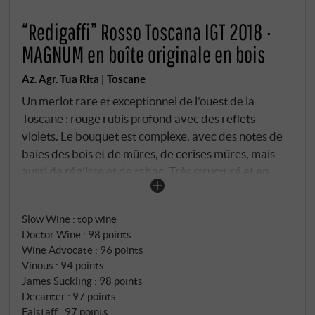
“Redigaffi” Rosso Toscana IGT 2018 ·
MAGNUM en boîte originale en bois
Az. Agr. Tua Rita | Toscane
Un merlot rare et exceptionnel de l'ouest de la
Toscane : rouge rubis profond avec des reflets
violets. Le bouquet est complexe, avec des notes de
baies des bois et de mûres, de cerises mûres, mais
aussi de réglisse et de tabac. Très structuré et en
même temps vif en bouche. Les tanins soyeux
soulignent la minéralité filigrane jusqu'à la finale
Slow Wine
:
top wine
presque infinie.
SUPERIORE.DE
Doctor Wine
:
98 points
Wine Advocate
:
96 points
Vinous
:
94 points
James Suckling
:
98 points
Decanter
:
97 points
Falstaff
:
97 points