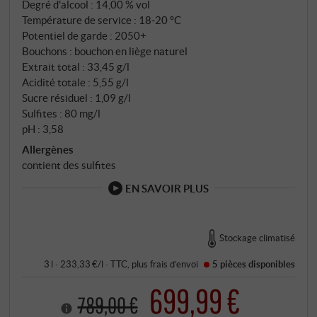
Degré d'alcool : 14,00 % vol
Température de service : 18‑20 °C
Potentiel de garde : 2050+
Bouchons : bouchon en liège naturel
Extrait total : 33,45 g/l
Acidité totale : 5,55 g/l
Sucre résiduel : 1,09 g/l
Sulfites : 80 mg/l
pH : 3,58
Allergènes
contient des sulfites
EN SAVOIR PLUS
Stockage climatisé
3 l · 233,33 €/l
·
TTC
, plus
frais d’envoi
5 pièces
disponibles
699,99 €
789,00 €