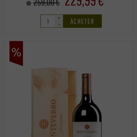
259,00 €
+
ACHETER
–