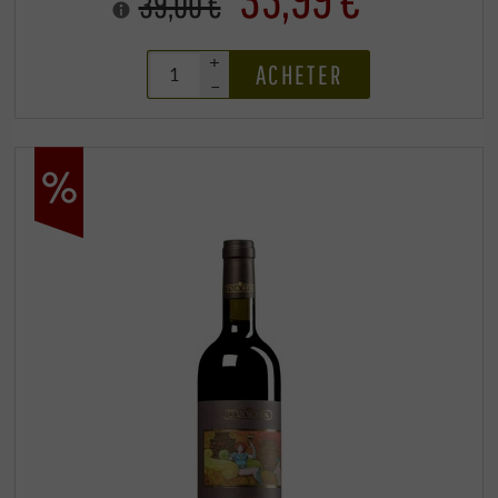
39,00 €
+
ACHETER
–