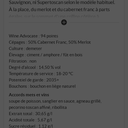
Sauvignon, ni Supertoscan selon le modèle habituel.
À la place, du merlot et du cabernet franc à parts
égales, sur le sommet d'une colline côtière à
Riparbella, face à la mer Tyrrhénienne, sur un sol
argileux et salin parsemé de gravier calcaire. Elena
Wine Advocate
:
94 points
Celli et Luca D'Attoma ont fondé Duemani en 2000
Cépages : 50% Cabernet Franc, 50% Merlot
sur une conviction simple : chaque geste dans le
Culture : demeter
vignoble doit être effectué en son temps, à la main.
Élevage : ciment / amphore / fût en bois
Dans la cave, même philosophie. Le merlot et le
Filtration : non
cabernet franc fermentent spontanément, mais
Degré d'alcool : 14,50 % vol
séparément, dans des cuves en béton avec
Température de service : 18‑20 °C
Potentiel de garde : 2035+
remontage et 20 jours de macération. Une partie du
Bouchons : bouchon en liège naturel
Cabernet Franc est transférée dans des amphores
Accords mets et vins
en terre cuite de 500 et 600 litres, où il gagne en
soupe de poisson, sanglier en sauce, agneau grillé,
notes florales et fruitées. Après l'assemblage, les
pecorino toscan affiné, ribollita
deux cépages mûrissent dans des cuves en chêne
Extrait total : 30,65 g/l
français pendant huit mois. Ni collage, ni filtration.
Acidité totale : 5,67 g/l
Sucre résiduel : 1,12 g/l