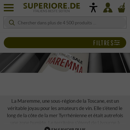
FILTRES
PREMIUM SALE | MAREMMA
La Maremme, une sous-région de la Toscane, est un
véritable joyau pour les amateurs de vin. Elle s'étend le
long de la côte de la mer Tyrrhénienne et était autrefois
une zone humide. Le territoire s'étend de Livourne à
Follonica et Grosseto jusqu'à la région montagneuse située
EN SAVOIR PLUS