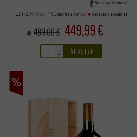
Stockage climatisé
1,5 l · 299,99 €/l
·
TTC
, plus
frais d’envoi
3 pièces
disponibles
449,99 €
489,00 €
+
ACHETER
–