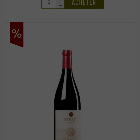
ACHETER
–