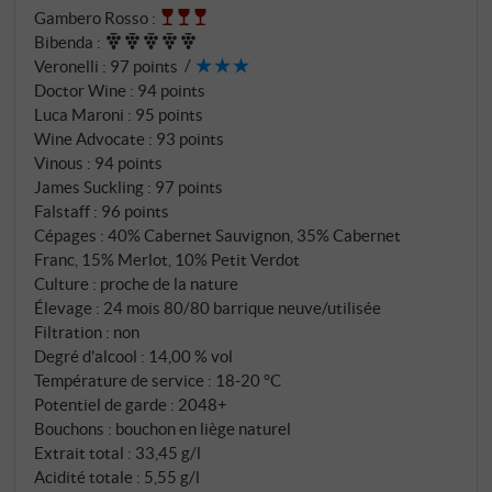
Gambero Rosso
:
joie de la grandeur de ce vin.
SUPERIORE.DE
Bibenda
:
Veronelli
:
97 points
Doctor Wine
:
94 points
Luca Maroni
:
95 points
Wine Advocate
:
93 points
Vinous
:
94 points
James Suckling
:
97 points
Falstaff
:
96 points
Cépages : 40% Cabernet Sauvignon, 35% Cabernet
Franc, 15% Merlot, 10% Petit Verdot
Culture : proche de la nature
Élevage : 24 mois 80/80 barrique neuve/utilisée
Filtration : non
Degré d'alcool : 14,00 % vol
Température de service : 18‑20 °C
Potentiel de garde : 2048+
Bouchons : bouchon en liège naturel
Extrait total : 33,45 g/l
Acidité totale : 5,55 g/l