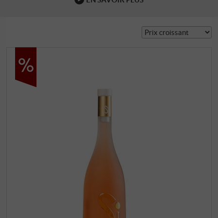
derrière, où les collines s'élèvent jusqu'à 600 mètres au-
dessus du niveau de la mer. Ensuite, elle passe par
Scansano et Suvereto jusqu'à la péninsule d'Orbetello et,
plus récemment …