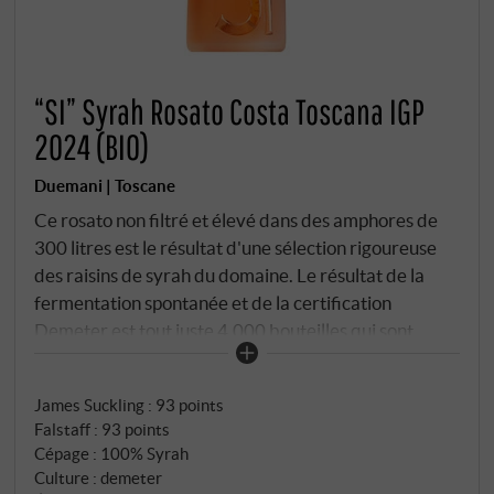
“SI” Syrah Rosato Costa Toscana IGP
2024 (BIO)
Duemani | Toscane
Ce rosato non filtré et élevé dans des amphores de
300 litres est le résultat d'une sélection rigoureuse
des raisins de syrah du domaine. Le résultat de la
fermentation spontanée et de la certification
Demeter est tout juste 4.000 bouteilles qui sont
vendues dans le commerce spécialisé et la
gastronomie sélectionnés. Un bouquet envoûtant et
James Suckling
:
93 points
intense de pamplemousse rose, de framboise et
Falstaff
:
93 points
d'airelle. En bouche, il est tendu, juteux et vif - une
Cépage : 100% Syrah
harmonie parfaite d'expression, de fraîcheur et de
Culture : demeter