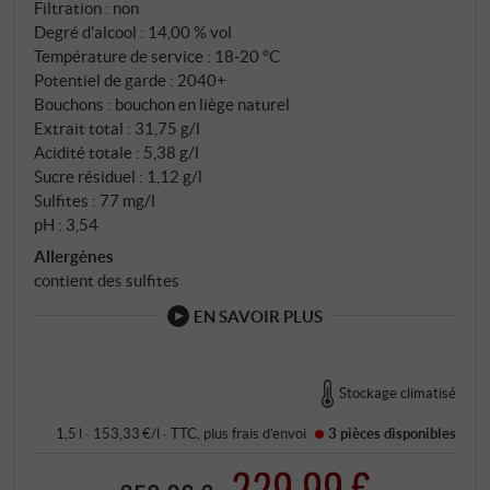
Filtration : non
Degré d'alcool : 14,00 % vol
Température de service : 18‑20 °C
Potentiel de garde : 2040+
Bouchons : bouchon en liège naturel
Extrait total : 31,75 g/l
Acidité totale : 5,38 g/l
Sucre résiduel : 1,12 g/l
Sulfites : 77 mg/l
pH : 3,54
Allergènes
contient des sulfites
EN SAVOIR PLUS
Stockage climatisé
1,5 l · 153,33 €/l
·
TTC
, plus
frais d’envoi
3 pièces
disponibles
229,99 €