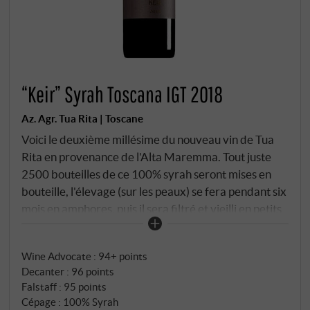
“Keir” Syrah Toscana IGT 2018
Az. Agr. Tua Rita | Toscane
Voici le deuxième millésime du nouveau vin de Tua
Rita en provenance de l'Alta Maremma. Tout juste
2500 bouteilles de ce 100% syrah seront mises en
bouteille, l'élevage (sur les peaux) se fera pendant six
mois en amphores, puis il sera filtré et vieilli en petits
fûts de chêne français.
Wine Advocate
:
94+ points
Decanter
:
96 points
Falstaff
:
95 points
Cépage : 100% Syrah