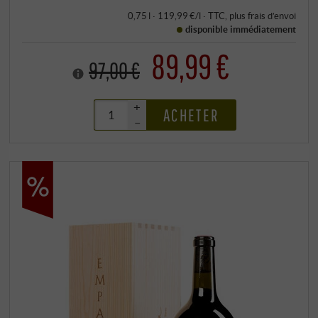
0,75 l · 119,99 €/l
·
TTC
, plus
frais d’envoi
disponible immédiatement
89,99 €
97,00 €
+
ACHETER
–