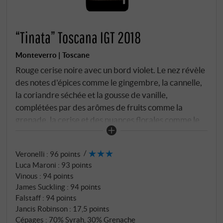
“Tinata” Toscana IGT 2018
Monteverro | Toscane
Rouge cerise noire avec un bord violet. Le nez révèle
des notes d'épices comme le gingembre, la cannelle,
la coriandre séchée et la gousse de vanille,
complétées par des arômes de fruits comme la
grenade, la cerise et des nuances florales comme le
géranium, la lavande et la rose. En bouche, du sucre
de rose frais et du graphite ; avec des framboises,
Veronelli
:
96 points
des cerises, des prunes fraîches et des canneberges.
Luca Maroni
:
93 points
Long en bouche avec une fine note de cassis.
Vinous
:
94 points
SUPERIORE.DE
James Suckling
:
94 points
Falstaff
:
94 points
Jancis Robinson
:
17,5 points
Cépages : 70% Syrah, 30% Grenache