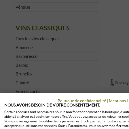
Vénétie
VINS CLASSIQUES
Tous les vins classiques
Amarone
Barbaresco
Barolo
Brunello
Chianti
Stockage
Franciacorta
Lambrusco
Politique de confidentialité
|
Mentions L
NOUS AVONS BESOIN DE VOTRE CONSENTEMENT.
Lugana
Certains cookies sont nécessaires pour le bon fonctionnement de la boutique, d’aut
aident à analyser et à optimiser notre offre. Vous pouvez accepter ou rejeter les cook
Prosecco
Vous pouvez également modifier leurs paramètres. En cliquant sur « Tout accepter »
acceptez que utilisons vos données. Sous « Paramètres », vous pouvez modifier votr
Soave