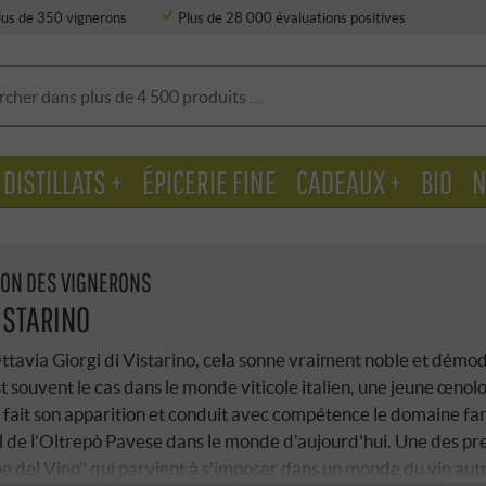
lus de 350 vignerons
Plus de 28 000 évaluations positives
DISTILLATS +
ÉPICERIE FINE
CADEAUX +
BIO
N
ION DES VIGNERONS
ISTARINO
tavia Giorgi di Vistarino, cela sonne vraiment noble et démo
 souvent le cas dans le monde viticole italien, une jeune œnol
ait son apparition et conduit avec compétence le domaine fam
l de l'Oltrepò Pavese dans le monde d'aujourd'hui. Une des p
e del Vino" qui parvient à s'imposer dans un monde du vin aut