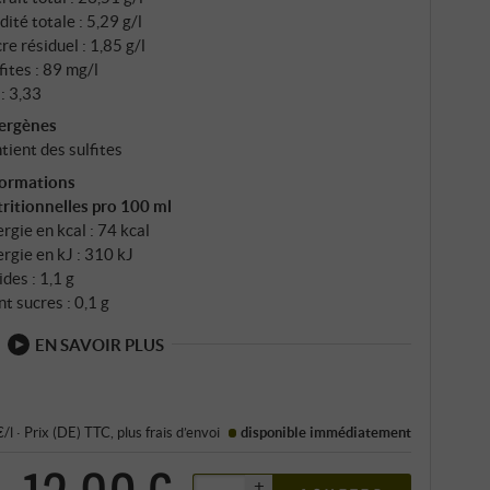
dité totale : 5,29 g/l
re résiduel : 1,85 g/l
fites : 89 mg/l
: 3,33
lergènes
tient des sulfites
formations
ritionnelles pro 100 ml
rgie en kcal : 74 kcal
rgie en kJ : 310 kJ
ides : 1,1 g
t sucres : 0,1 g
EN SAVOIR PLUS
€/l
·
Prix (DE)
TTC
, plus
frais d’envoi
disponible immédiatement
+