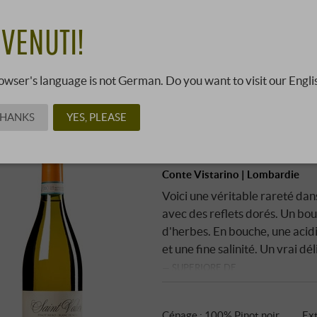
es hommes. Et il ne s'agit pas d'un petit …
OIR PLUS
VENUTI!
age par liste
Affichage de la galerie
owser's language is not German. Do you want to visit our Engli
THANKS
YES, PLEASE
“Saint Valier” Bianco 
2023
Conte Vistarino | Lombardie
Voici une véritable rareté dans 
avec des reflets dorés. Un bou
d'herbes. En bouche, une acidi
et une fine salinité. Un vrai dé
SUPERIORE.DE
Cépage : 100% Pinot noir
Ext