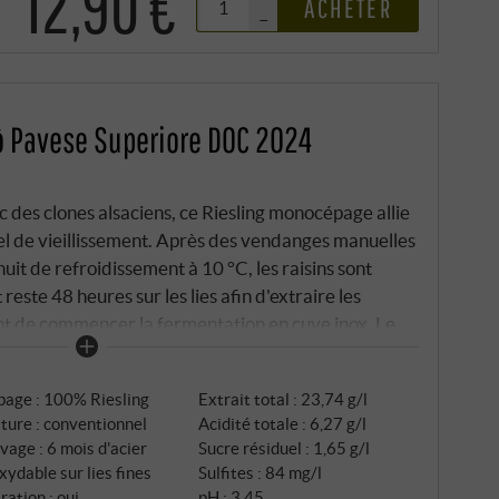
12,90 €
ACHETER
–
pò Pavese Superiore DOC 2024
ec des clones alsaciens, ce Riesling monocépage allie
iel de vieillissement. Après des vendanges manuelles
nuit de refroidissement à 10 °C, les raisins sont
este 48 heures sur les lies afin d'extraire les
t de commencer la fermentation en cuve inox. Le
x mois sur lies fines.
page : 100% Riesling
Extrait total : 23,74 g/l
ture : conventionnel
Acidité totale : 6,27 g/l
vage : 6 mois d'acier
Sucre résiduel : 1,65 g/l
xydable sur lies fines
Sulfites : 84 mg/l
tration : oui
pH : 3,45