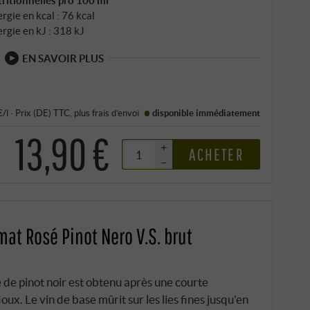
ritionnelles pro 100 ml
rgie en kcal : 76 kcal
rgie en kJ : 318 kJ
EN SAVOIR PLUS
€/l
·
Prix (DE)
TTC
, plus
frais d’envoi
disponible immédiatement
13,90 €
+
ACHETER
–
at Rosé Pinot Nero V.S. brut
 de pinot noir est obtenu après une courte
x. Le vin de base mûrit sur les lies fines jusqu'en