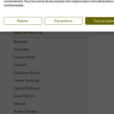
consentement. Vous trouverez de plus amples informations dans notre déclaration 
Supertuscan
confidentialité.
Vino Nobile
Rejeter
Paramètres
Tout accepte
BIEN NOTÉ
Bibenda
Decanter
Doctor Wine
Falstaff
Gambero Rosso
James Suckling
Jancis Robinson
Luca Maroni
Merum
Robert Parker