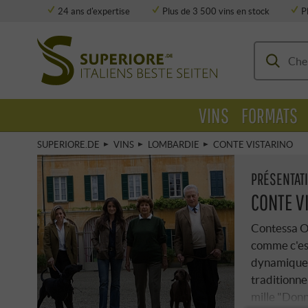
24 ans d'expertise
Plus de 3 500 vins en stock
P
Stockage entièrement climatisé
VINS
FORMATS
SUPERIORE.DE
VINS
LOMBARDIE
CONTE VISTARINO
PRÉSENTAT
CONTE V
Contessa Ot
comme c'est
dynamique f
traditionne
mille "Donn