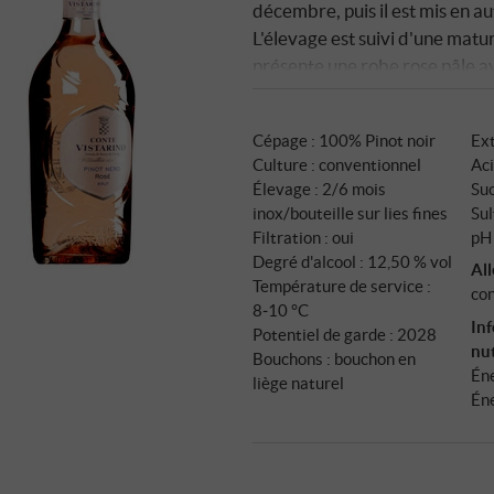
décembre, puis il est mis en aut
L'élevage est suivi d'une matu
présente une robe rose pâle av
arômes de framboises, de frais
crémeuse et fraîche, harmonie
Cépage : 100% Pinot noir
Ext
mousseux équilibré et aromati
Culture : conventionnel
Aci
structuré et d'une élégance
Élevage : 2/6 mois
Suc
inox/bouteille sur lies fines
Sul
Filtration : oui
pH 
Degré d'alcool : 12,50 % vol
Al
Température de service :
con
8‑10 °C
In
Potentiel de garde : 2028
nut
Bouchons : bouchon en
Éne
liège naturel
Éne