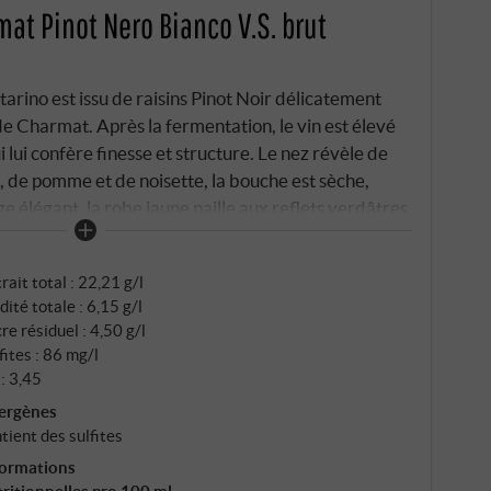
at Pinot Nero Bianco V.S. brut
arino est issu de raisins Pinot Noir délicatement
e Charmat. Après la fermentation, le vin est élevé
i lui confère finesse et structure. Le nez révèle de
, de pomme et de noisette, la bouche est sèche,
ge élégant, la robe jaune paille aux reflets verdâtres
n mousseux exigeant qui reflète de manière
u pinot noir - complexe mais immédiatement
rait total : 22,21 g/l
dité totale : 6,15 g/l
re résiduel : 4,50 g/l
fites : 86 mg/l
: 3,45
lergènes
tient des sulfites
formations