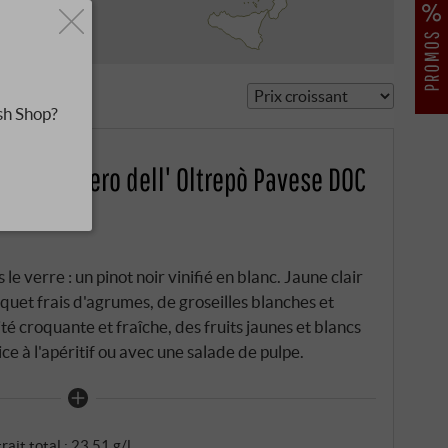
sh Shop?
di Pinot Nero dell' Oltrepò Pavese DOC
le verre : un pinot noir vinifié en blanc. Jaune clair
quet frais d'agrumes, de groseilles blanches et
té croquante et fraîche, des fruits jaunes et blancs
lice à l'apéritif ou avec une salade de pulpe.
rait total : 23,51 g/l