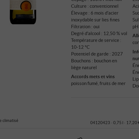
Culture : conventionnel
Aci
Élevage : 6 mois d'acier
Suc
inoxydable sur lies fines
Sul
Filtration : oui
pH 
Degré d'alcool : 12,50 % vol
Al
Température de service :
con
10‑12 °C
In
Potentiel de garde : 2027
nut
Bouchons : bouchon en
Éne
liège naturel
Éne
Accords mets et vins
Lip
poisson fumé, fruits de mer
Don
 climatisé
04120423 ·
0,75 l · 17,20 