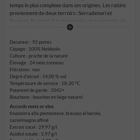
temps le plus complexe dans ses origines. Les raisins
proviennent de deux terroirs : Serradenari et
Brunate. Brunate, l'un des crus les plus convoités de
toute l'appellation, effleure la frontière entre La
Morra et le village de Barolo – exposé à l'ouest, sur
Decanter
:
92 points
une argile à tendance tortonienne avec une forte
Cépage : 100% Nebbiolo
proportion de sable et un pH basique. Cette chimie
Culture : proche de la nature
du sol est déterminante : un pH basique signifie
Élevage : 24 mois tonneau
moins de minéraux disponibles, une végétation plus
Filtration : non
compacte, des raisins aux peaux plus épaisses – et au
Degré d'alcool : 14,00 % vol
final, un Barolo plus fruité, plus accessible et plus
Température de service : 18‑20 °C
Potentiel de garde : 2042+
rond que ses frères et sœurs. Fermentation
Bouchons : bouchon en liège naturel
spontanée dans des cuves en bois de 60 hectolitres,
Accords mets et vins
environ 40 jours de macération – un peu plus court
finanziera alla piemontese, brasato al barolo,
que pour les autres parcelles. Puis 24 mois en fûts de
castelmagno affiné
chêne autrichien de 25 hectolitres.
Extrait total : 29,97 g/l
Acidité totale : 5,97 g/l