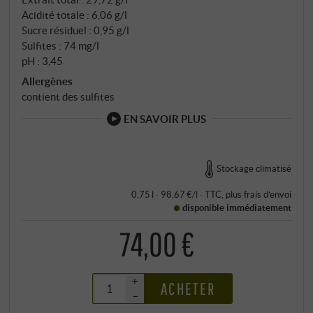
Acidité totale : 6,06 g/l
Sucre résiduel : 0,95 g/l
Sulfites : 74 mg/l
pH : 3,45
Allergènes
contient des sulfites
EN SAVOIR PLUS
Stockage climatisé
0,75 l · 98,67 €/l
·
TTC
, plus
frais d’envoi
disponible immédiatement
74,00 €
+
ACHETER
–