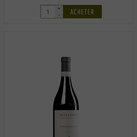
+
ACHETER
–