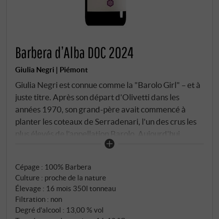
Barbera d’Alba DOC 2024
Giulia Negri | Piémont
Giulia Negri est connue comme la "Barolo Girl" – et à
juste titre. Après son départ d'Olivetti dans les
années 1970, son grand-père avait commencé à
planter les coteaux de Serradenari, l'un des crus les
plus élevés de l'appellation Barolo. Aujourd'hui,
Giulia dirige le domaine d'une main de maître, alliant
la sensibilité bourguignonne à la cohérence
Cépage : 100% Barbera
piémontaise – fermentation spontanée, récipients
Culture : proche de la nature
traditionnels, pas d'ajouts, filtration minimale. Leurs
Élevage : 16 mois 350l tonneau
raisins de Barbera poussent sur des parcelles
Filtration : non
exposées au nord à La Morra – serradenari, à 400
Degré d'alcool : 13,00 % vol