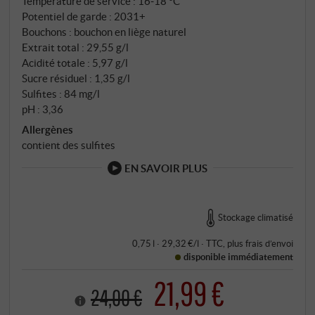
Température de service : 16‑18 °C
Potentiel de garde : 2031+
Bouchons : bouchon en liège naturel
Extrait total : 29,55 g/l
Acidité totale : 5,97 g/l
Sucre résiduel : 1,35 g/l
Sulfites : 84 mg/l
pH : 3,36
Allergènes
contient des sulfites
EN SAVOIR PLUS
Stockage climatisé
0,75 l · 29,32 €/l
·
TTC
, plus
frais d’envoi
disponible immédiatement
21,99 €
24,00 €