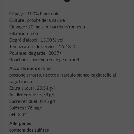
est son habitat idéal. À 520 mètres d'altitude, entre
les vieux chênes et les noisetiers, se trouve le
Cépage : 100% Pinot noir
vignoble exposé au nord, l'un des plus hauts de toute
Culture : proche de la nature
l'appellation Barolo. Le père de Giulia Negri avait
Élevage : 20 mois en barrique/tonneau
planté du pinot noir et du chardonnay sur les
Filtration : non
versants nord plus frais – un clin d'œil à la Bourgogne,
Degré d'alcool : 13,00 % vol
ce qui était inhabituel pour La Morra. Giulia en a fait
Température de service : 16‑18 °C
une conviction. Le sol ici est le Messiniano : une argile
Potentiel de garde : 2037+
Bouchons : bouchon en liège naturel
calcaire, structurante, minérale, fondamentalement
différente du Tortonien sableux des vignobles plus
Accords mets et vins
piccione arrosto, risotto al tartufo bianco, tagliatelle al
bas. Fermentation spontanée en cuves coniques en
ragù bianco
bois avec environ 25 jours de macération, puis
Extrait total : 29,54 g/l
environ 20 mois en barriques et tonneaux français
Acidité totale : 5,78 g/l
de 228 et 350 litres.
Sucre résiduel : 0,95 g/l
Sulfites : 76 mg/l
pH : 3,34
Allergènes
contient des sulfites