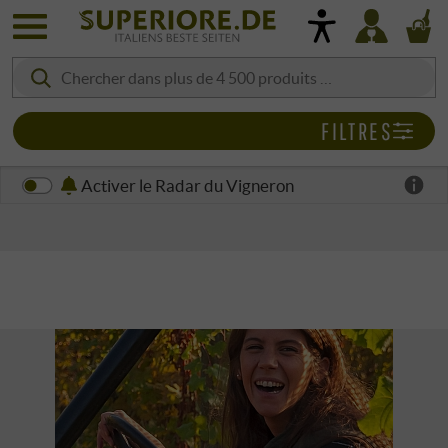
FILTRES
Activer le Radar du Vigneron