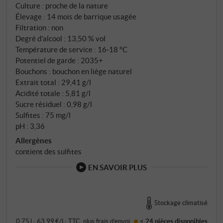
Culture : proche de la nature
cerise amarena, complétée par un soupçon de
Élevage : 14 mois de barrique usagée
groseille à maquereau et de menthe. En bouche, en
Filtration : non
filigrane, un mélange équilibré et délicat de charnu,
Degré d'alcool : 13,50 % vol
de baies rouges mûres, de raffinement et d'élégance.
Température de service : 16‑18 °C
Il est déjà complexe et rond dans sa jeunesse et
Potentiel de garde : 2035+
Bouchons : bouchon en liège naturel
dispose d'une structure tannique délicate. Giulia
Extrait total : 29,41 g/l
Negri montre ici, à l'exemple du cépage sans doute le
Acidité totale : 5,81 g/l
plus exigeant au monde, tout son savoir-faire et le
Sucre résiduel : 0,98 g/l
potentiel de son site d'excellence "La Tartufaia".
Sulfites : 75 mg/l
Chapeau ! SUPERIORE.DE
pH : 3,36
Allergènes
contient des sulfites
EN SAVOIR PLUS
Stockage climatisé
0,75 l · 63,99 €/l
·
TTC
, plus
frais d’envoi
< 24 pièces
disponibles