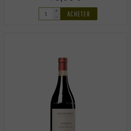
+
ACHETER
–