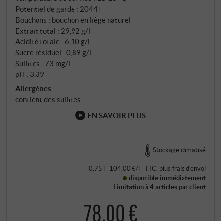
Potentiel de garde : 2044+
Bouchons : bouchon en liège naturel
Extrait total : 29,92 g/l
Acidité totale : 6,10 g/l
Sucre résiduel : 0,89 g/l
Sulfites : 73 mg/l
pH : 3,39
Allergènes
contient des sulfites
EN SAVOIR PLUS
Stockage climatisé
0,75 l · 104,00 €/l
·
TTC
, plus
frais d’envoi
disponible immédiatement
Limitation à 4 articles par client
78,00 €