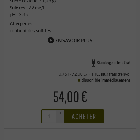
Sucre résiduel : 1,09 g/l
Sulfites : 79 mg/l
pH : 3,35
Allergènes
contient des sulfites
EN SAVOIR PLUS
Stockage climatisé
0,75 l · 72,00 €/l
·
TTC
, plus
frais d’envoi
disponible immédiatement
54,00 €
+
ACHETER
–