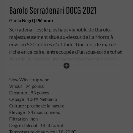
Barolo Serradenari DOCG 2021
Giulia Negri | Piémont
Serradenari est le plus haut vignoble de Barolo,
majestueusement situé au-dessus de La Morra à
environ 520 mètres d'altitude. Une mer de marne
riche en calcaire, entrecoupée d'un sous-sol de tuf et
d'argile, lui confère une force d'expression à la fois
singulièrement claire et excitante. Giulia Negri
travaille cette parcelle avec une concentration
Slow Wine
:
top wine
presque bourguignonne : proche de la nature,
Vinous
:
94 points
fermenté spontanément et élevé avec soin. – 30 mois
Decanter
:
93 points
dans des tonneaux généreux, laissant la structure
Cépage : 100% Nebbiolo
avec une note d'intervention minimale. Le millésime
Culture : proche de la nature
2021, exigeant et élégant, fascine par son fruit froid
Élevage : 24 mois tonneau
et précis – frais et vibrant, mûri pendant des nuits
Filtration : non
Degré d'alcool : 14,50 % vol
fraîches, ce nebbiolo est clair et pourtant profond.
Température de service : 18‑20 °C