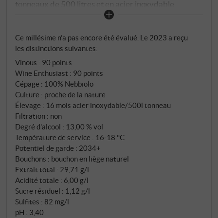
tonneaux de 500 litres et en acier inoxydable
l'interprète à merveille – selon la vision de Giulia
Negri – authentique et sans distractions. Rouge rubis
Ce millésime n’a pas encore été évalué. Le 2023 a reçu
clair, bouquet de petites baies rouges, sol forestier
les distinctions suivantes:
humide et une discrète note de violette. En bouche, il
Vinous
:
90 points
est d'une élégance et d'une souplesse
Wine Enthusiast
:
90 points
impressionnantes, le nebbiolo restant toujours tendu
Cépage : 100% Nebbiolo
et frais. En finale, le fruit noir séduit avec une
Culture : proche de la nature
fraîcheur et une jutosité qui n'est jamais opulente,
Élevage : 16 mois acier inoxydable/500l tonneau
mais qui porte la tension jusqu'à la longue finale.
Filtration : non
SUPERIORE.DE
Degré d'alcool : 13,00 % vol
Température de service : 16‑18 °C
Potentiel de garde : 2034+
Bouchons : bouchon en liège naturel
Extrait total : 29,71 g/l
Acidité totale : 6,00 g/l
Sucre résiduel : 1,12 g/l
Sulfites : 82 mg/l
pH : 3,40