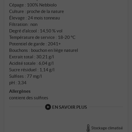
prudent d'environ 30 mois en fûts de bois de taille
Cépage : 100% Nebbiolo
moyenne, afin de faire ressortir le terroir dans le
Culture : proche de la nature
verre de manière authentique. Le millésime 2021 a
Élevage : 24 mois tonneau
offert un équilibre parfait entre un fruit mûr et une
Filtration : non
acidité fraîche.
Degré d'alcool : 14,50 % vol
Température de service : 18‑20 °C
Potentiel de garde : 2041+
Bouchons : bouchon en liège naturel
Extrait total : 30,21 g/l
Acidité totale : 6,04 g/l
Sucre résiduel : 1,14 g/l
Sulfites : 77 mg/l
pH : 3,34
Allergènes
contient des sulfites
EN SAVOIR PLUS
Stockage climatisé