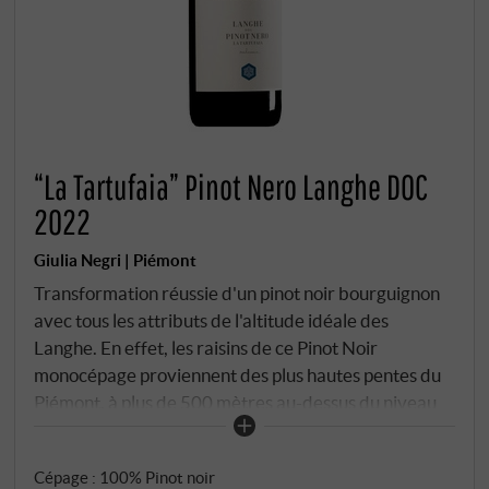
“La Tartufaia” Pinot Nero Langhe DOC
2022
Giulia Negri | Piémont
Transformation réussie d'un pinot noir bourguignon
avec tous les attributs de l'altitude idéale des
Langhe. En effet, les raisins de ce Pinot Noir
monocépage proviennent des plus hautes pentes du
Piémont, à plus de 500 mètres au-dessus du niveau
de la mer, dont les vignes, contrairement à celles de
Bourgogne, se trouvent sur un sol sablo-argileux.
Cépage : 100% Pinot noir
Rouge rubis clair et lumineux. Au bouquet, de la