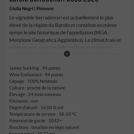
Giulia Negri | Piémont
Le vignoble Serradenari est actuellement le plus
élevé de la région du Barolo et constitue en même
temps le site historique de l'appellation (MGA -
Menzione Geografica Aggiuntiva). Le climat frais et
montagneux, avec ses sols argileux et marneux,
donne naissance ici à un nebbiolo qui fait peu de mots
- il est précis, clair et sans équivoque.
James Suckling
:
94 points
Wine Enthusiast
:
94 points
Cépage : 100% Nebbiolo
Culture : proche de la nature
Élevage : 24 mois tonneau
Filtration : non
Degré d'alcool : 14,00 % vol
Température de service : 18‑20 °C
Potentiel de garde : 2042+
Bouchons : bouchon en liège naturel
Extrait total : 29,72 g/l