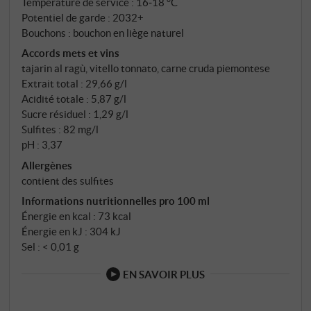
mètres d'altitude, sur un sol sablo-argileux à
Température de service : 16‑18 °C
tendance tortonienne. Une exposition au nord à cette
Potentiel de garde : 2032+
Bouchons : bouchon en liège naturel
altitude signifie : fraîcheur, maturité lente, acidité
naturelle. Fermentation spontanée en acier, puis 16
Accords mets et vins
tajarin al ragù, vitello tonnato, carne cruda piemontese
mois d'élevage entre acier et tonneaux français de
Extrait total : 29,66 g/l
500 litres – une maturité qui donne au Barbera bien
Acidité totale : 5,87 g/l
plus de profondeur que ce que l'on attend de lui.
Sucre résiduel : 1,29 g/l
Sulfites : 82 mg/l
pH : 3,37
Allergènes
contient des sulfites
Informations nutritionnelles pro 100 ml
Énergie en kcal : 73 kcal
Énergie en kJ : 304 kJ
Sel : < 0,01 g
EN SAVOIR PLUS