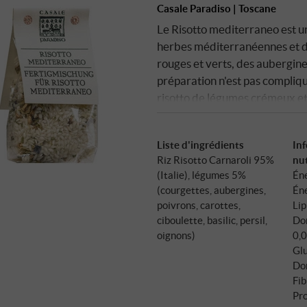
Casale Paradiso | Toscane
Le Risotto mediterraneo est u
herbes méditerranéennes et d
rouges et verts, des aubergines
préparation n'est pas compliqué
risotto de légumes crémeux et
méridional. Agrémenté d'un peu
goûts et, pour finir, de beurre
Liste d'ingrédients
In
authentiquement italien et p
Riz Risotto Carnaroli 95%
nut
(Italie), légumes 5%
Éne
(courgettes, aubergines,
Éne
poivrons, carottes,
Lip
ciboulette, basilic, persil,
Don
oignons)
0,0
Glu
Don
Fib
Pro