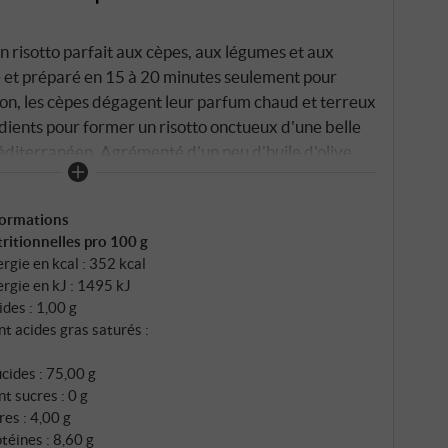
n risotto parfait aux cèpes, aux légumes et aux
é et préparé en 15 à 20 minutes seulement pour
son, les cèpes dégagent leur parfum chaud et terreux
édients pour former un risotto onctueux d'une belle
diterranéen. Agrémenté d'un peu d'huile d'olive,
, pour finir, de beurre et de parmesan râpé, on
plat rond et merveilleusement italien.
formations
ritionnelles pro 100 g
rgie en kcal : 352 kcal
rgie en kJ : 1495 kJ
ides : 1,00 g
t acides gras saturés :
cides : 75,00 g
t sucres : 0 g
res : 4,00 g
téines : 8,60 g