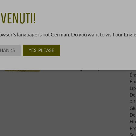
Riseria Modenese | Émilie-Rom
Le Riso Arborio d'Émilie-Romag
VENUTI!
farineux, qui tient bien sous la
constitue un choix idéal pour le
liquide tout en restant léger 
owser's language is not German. Do you want to visit our Engli
minutes, on obtient des risott
fondant et un caractère authe
THANKS
YES, PLEASE
Liste d'ingrédients
In
Riz à grain moyen Arborio
nut
Éne
Éne
Lip
Don
0,1
Glu
Don
Fib
Pro
Sel