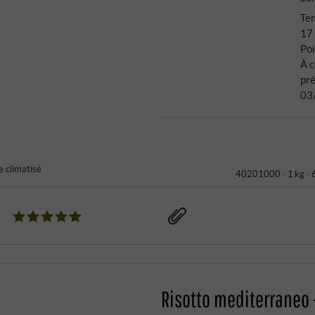
Tem
17
Poi
À 
pré
03
 climatisé
40201000 ·
1 kg ·
Risotto mediterraneo 