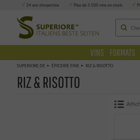
24 ans d'expertise
Plus de 3 500 vins en stock
P
Stockage entièrement climatisé
VINS
FORMATS
SUPERIORE.DE
ÉPICERIE FINE
RIZ & RISOTTO
RIZ & RISOTTO
Affich