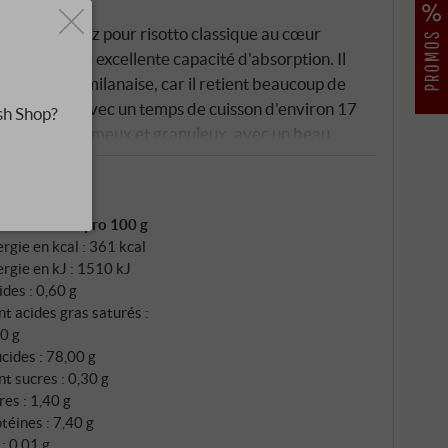
agne
ne est un riz pour risotto classique au cœur
 dent et a une excellente capacité d'absorption. Il
 risotto à la milanaise, car il retient beaucoup de
et structuré. Avec un temps de cuisson d'environ 17
sh Shop?
os à la fois crémeux et granuleux, avec un beau
ntiquement italien.
SUPERIORE.DE
formations
ritionnelles pro 100 g
rgie en kcal : 361 kcal
rgie en kJ : 1510 kJ
ides : 0,60 g
t acides gras saturés :
0 g
cides : 78,00 g
t sucres : 0,30 g
res : 1,40 g
téines : 7,40 g
 : 0,01 g