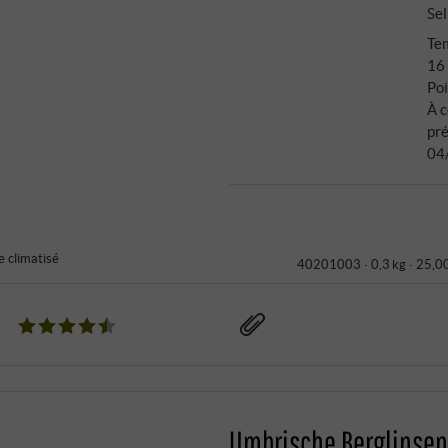
Sel
Tem
16
Poi
À 
pré
04
 climatisé
40201003 ·
0,3 kg · 25,0
Umbrische Berglinsen