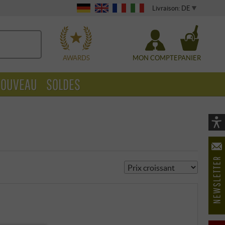
Livraison: DE
WÄHLEN
AWARDS
MON COMPTE
PANIER
OUVEAU
SOLDES
Vi
As
öf