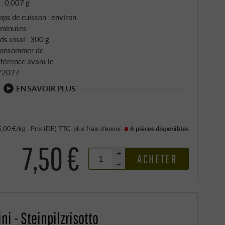
 : 0,007 g
ps de cuisson : environ
 minutes
ds total : 300 g
consommer de
férence avant le :
/2027
EN SAVOIR PLUS
5,00 €/kg
·
Prix (DE)
TTC
, plus
frais d’envoi
6 pièces
disponibles
7,50 €
+
ACHETER
–
ni - Steinpilzrisotto