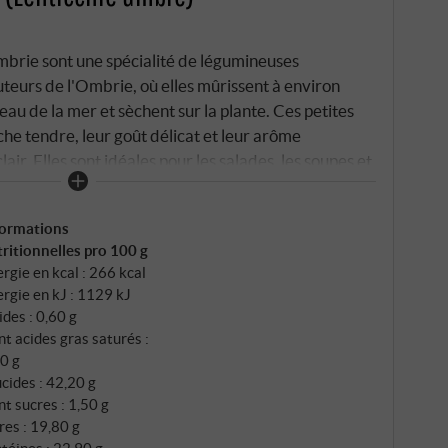
mbrie sont une spécialité de légumineuses
teurs de l'Ombrie, où elles mûrissent à environ
u de la mer et sèchent sur la plante. Ces petites
che tendre, leur goût délicat et leur arôme
r. Elles sont idéales pour les salades, les soupes et
qualité tranquille et originale qui rend les bons
PERIORE.DE
formations
ritionnelles pro 100 g
rgie en kcal : 266 kcal
rgie en kJ : 1129 kJ
ides : 0,60 g
t acides gras saturés :
0 g
cides : 42,20 g
t sucres : 1,50 g
res : 19,80 g