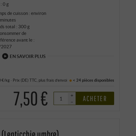
 : 0 g
ps de cuisson : environ
 minutes
ds total : 300 g
consommer de
férence avant le :
/2027
EN SAVOIR PLUS
0 €/kg
·
Prix (DE)
TTC
, plus
frais d’envoi
< 24 pièces
disponibles
7,50 €
+
ACHETER
–
 (Lenticchie umbre)