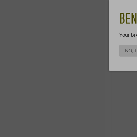
BEN
Your br
NO, 