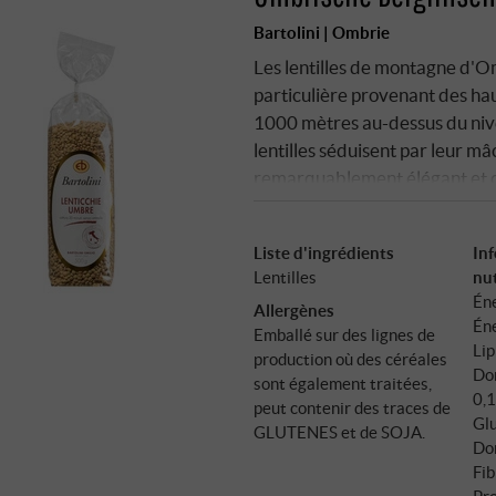
Bartolini | Ombrie
Les lentilles de montagne d'O
particulière provenant des hau
1000 mètres au-dessus du nivea
lentilles séduisent par leur mâ
remarquablement élégant et clai
les ragoûts et apportent cette 
ingrédients si précieux. SU
Liste d'ingrédients
In
Lentilles
nut
Éne
Allergènes
Éne
Emballé sur des lignes de
Lip
production où des céréales
Don
sont également traitées,
0,1
peut contenir des traces de
Glu
GLUTENES et de SOJA.
Don
Fib