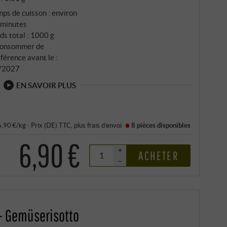
ps de cuisson : environ
 minutes
ds total : 1000 g
consommer de
férence avant le :
/2027
EN SAVOIR PLUS
 6,90 €/kg
·
Prix (DE)
TTC
, plus
frais d’envoi
8 pièces
disponibles
6,90 €
+
ACHETER
–
- Gemüserisotto