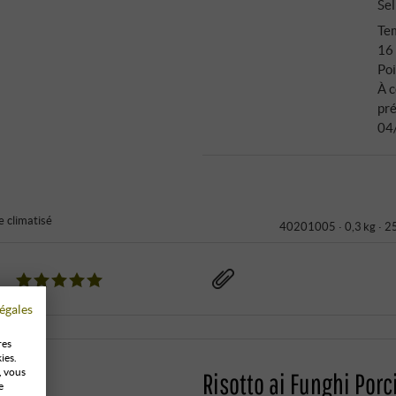
Sel
Tem
16
Poi
À 
pré
04
 climatisé
40201005 ·
0,3 kg · 2
égales
res
ies.
, vous
Risotto ai Funghi Porci
e