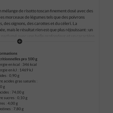
n mélange de risotto toscan finement dosé avec des
es morceaux de légumes tels que des poivrons
, des oignons, des carottes et du céleri. La
e, mais le résultat n'en est que plus réjouissant : un
 parfumé avec une belle profondeur et un caractère
 d'huile d'olive, d'un peu de vin blanc selon les
 et de parmesan râpé, on obtient un plat rond,
formations
lein de saveurs. SUPERIORE.DE
ritionnelles pro 100 g
rgie en kcal : 346 kcal
rgie en kJ : 1469 kJ
ides : 0,90 g
t acides gras saturés :
0 g
cides : 74,00 g
t sucres : 0,10 g
res : 4,00 g
téines : 7,80 g