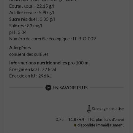
Extrait total : 22,15 g/l
Acidité totale : 5,90 g/l
Sucre résiduel : 0,35 g/l
Sulfites : 83 mg/l
pH : 3,34
Numéro de contrôle écologique : IT‑BIO‑009
Allergènes
contient des sulfites
Informations nutritionnelles pro 100 ml
Énergie en kcal : 72 kcal
Énergie en kJ : 296 kJ
EN SAVOIR PLUS
Stockage climatisé
0,75 l · 11,87 €/l
·
TTC
, plus
frais d’envoi
disponible immédiatement