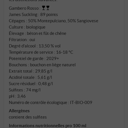
de Sangiovese, c'est la formule parfaite du Rosso-
Gambero Rosso
:
Piceno. Le Montepulciano apporte la puissance et la
James Suckling
:
89 points
structure, le Sangiovese l'élégance et les épices. Une
Cépages : 50% Montepulciano, 50% Sangiovese
liaison qui fonctionne depuis des siècles dans les
Culture : biologique
Marche et que Saladini Pilastri a portée à la
Élevage : béton et fût de chêne
perfection bio. 3.800 pieds de vigne par hectare
Filtration : oui
assurent la bonne concentration, les raisins sont triés
Degré d'alcool : 13,50 % vol
Température de service : 16‑18 °C
à la main fin octobre, lorsque les deux cépages ont
Potentiel de garde : 2029+
atteint leur maturité optimale.
Bouchons : bouchon en liège naturel
Extrait total : 29,85 g/l
Acidité totale : 5,61 g/l
Sucre résiduel : 0,48 g/l
Sulfites : 74 mg/l
pH : 3,46
Numéro de contrôle écologique : IT‑BIO‑009
Allergènes
contient des sulfites
Informations nutritionnelles pro 100 ml