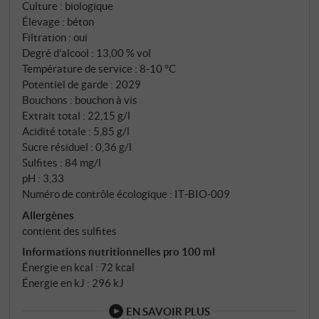
Culture : biologique
Élevage : béton
Filtration : oui
Degré d'alcool : 13,00 % vol
Température de service : 8‑10 °C
Potentiel de garde : 2029
Bouchons : bouchon à vis
Extrait total : 22,15 g/l
Acidité totale : 5,85 g/l
Sucre résiduel : 0,36 g/l
Sulfites : 84 mg/l
pH : 3,33
Numéro de contrôle écologique : IT‑BIO‑009
Allergènes
contient des sulfites
Informations nutritionnelles pro 100 ml
Énergie en kcal : 72 kcal
Énergie en kJ : 296 kJ
EN SAVOIR PLUS