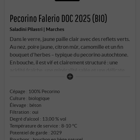
Pecorino Falerio DOC 2025 (BIO)
Saladini Pilastri | Marches
Dans le verre, jaune paille clair avec des reflets verts.
Au nez, poire jaune, citron mûr, camomille et un fin
bouquet d'herbes – typique du pecorino autochtone.
En bouche, il est vif et clairement structuré : une
acidité fraîche, une minéralité salée et une délicate
onctuosité en fin de bouche. Certifié biologique et
vinifié avec soin, ce pecorino de Falerio réunit
Cépage : 100% Pecorino
beaucoup d'expression et d'aptitude à la vie
Culture : biologique
quotidienne – un vin de caractère et de charme.
Élevage : béton
SUPERIORE.DE
Filtration : oui
Degré d'alcool : 13,00 % vol
Température de service : 8‑10 °C
Potentiel de garde : 2029
Bouchons : bouchon en liège naturel