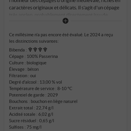
l'honneur des cépages d'origine médiévale, riches en
caractères originaux et délicats. Il s'agit d'un cépage
très ancien, probablement directement issu de
vignes sauvages, qui est peut-être arrivé en Italie dès
le 6e siècle. Le nom Passerina révèle une charmante
Ce millésime n’a pas encore été évalué. Le 2024 a reçu
histoire : il dérive de l'italien "passero" – moineau. Les
les distinctions suivantes:
petits oiseaux aimaient tellement les baies sucrées
Bibenda
:
que le cépage a été nommé en leur honneur. Pendant
Cépage : 100% Passerina
des siècles, il est resté secret dans les Marche,
Culture : biologique
généralement caché dans des cuvées, jusqu'à ce que
Élevage : béton
des visionnaires comme Saladini Pilastri le
Filtration : oui
reconnaissent : Ce cépage mérite une carrière en
Degré d'alcool : 13,00 % vol
solo.
Température de service : 8‑10 °C
Potentiel de garde : 2029
Bouchons : bouchon en liège naturel
Extrait total : 22,74 g/l
Acidité totale : 6,02 g/l
Sucre résiduel : 0,65 g/l
Sulfites : 75 mg/l