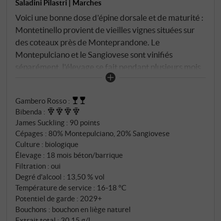
Saladini Pilastri | Marches
Voici une bonne dose d'épine dorsale et de maturité :
Montetinello provient de vieilles vignes situées sur
des coteaux près de Monteprandone. Le
Montepulciano et le Sangiovese sont vinifiés
séparément, l'élevage se fait pendant plusieurs mois
dans de grands fûts en bois – une étape qui confère
structure et complexité. Dans le verre, un rouge rubis
Gambero Rosso
:
intense avec de légers reflets grenats. Au nez, cerise
Bibenda
:
noire, baies des bois, tabac, laurier et un soupçon de
James Suckling
:
90 points
bois de cèdre. En bouche, il est juteux, avec un fruit
Cépages : 80% Montepulciano, 20% Sangiovese
mûr, une structure tannique perceptible et bien
Culture : biologique
intégrée et une fin de bouche finement épicée.
Élevage : 18 mois béton/barrique
Équilibré, chaleureux et bien structuré – un Rosso
Filtration : oui
Degré d'alcool : 13,50 % vol
Piceno Superiore classique avec exigence et
Température de service : 16‑18 °C
profondeur. SUPERIORE.DE
Potentiel de garde : 2029+
Bouchons : bouchon en liège naturel
Extrait total : 30,15 g/l