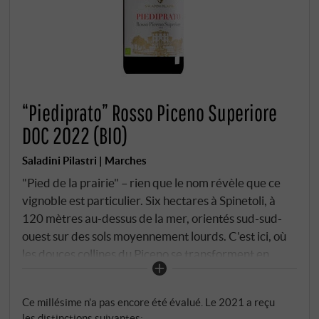
“Piediprato” Rosso Piceno Superiore
DOC 2022 (BIO)
Saladini Pilastri | Marches
"Pied de la prairie" – rien que le nom révèle que ce
vignoble est particulier. Six hectares à Spinetoli, à
120 mètres au-dessus de la mer, orientés sud-sud-
ouest sur des sols moyennement lourds. C'est ici, où
les douces collines du Piceno se transforment en
plaines fertiles, que poussent depuis plus de 30 ans
les vignes qui produisent l'un des vins rouges les plus
Ce millésime n’a pas encore été évalué. Le 2021 a reçu
constants des Marche. 50% de Montepulciano, 50%
les distinctions suivantes: