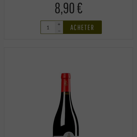
8,90 €
+
ACHETER
–