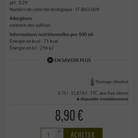
pH : 3,29
Numéro de contrôle écologique : IT‑BIO‑009
Allergènes
contient des sulfites
Informations nutritionnelles pro 100 ml
Énergie en kcal : 71 kcal
Énergie en kJ : 296 kJ
EN SAVOIR PLUS
Stockage climatisé
0,75 l · 11,87 €/l
·
TTC
, plus
frais d’envoi
disponible immédiatement
8,90 €
+
ACHETER
–