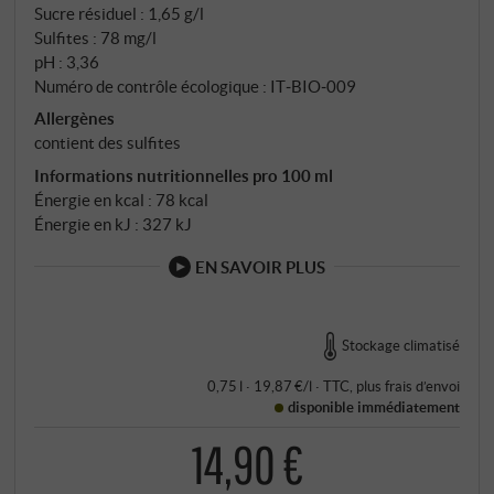
Sucre résiduel : 1,65 g/l
Sulfites : 78 mg/l
pH : 3,36
Numéro de contrôle écologique : IT‑BIO‑009
Allergènes
contient des sulfites
Informations nutritionnelles pro 100 ml
Énergie en kcal : 78 kcal
Énergie en kJ : 327 kJ
EN SAVOIR PLUS
Stockage climatisé
0,75 l · 19,87 €/l
·
TTC
, plus
frais d’envoi
disponible immédiatement
14,90 €