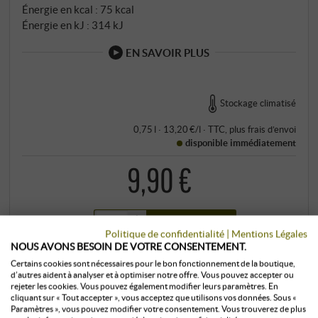
Énergie en kcal : 75 kcal
Énergie en kJ : 314 kJ
EN SAVOIR PLUS
Stockage climatisé
0,75 l · 13,20 €/l
·
TTC
, plus
frais d’envoi
disponible immédiatement
9,90 €
+
ACHETER
–
Politique de confidentialité
|
Mentions Légales
NOUS AVONS BESOIN DE VOTRE CONSENTEMENT.
Certains cookies sont nécessaires pour le bon fonctionnement de la boutique,
d’autres aident à analyser et à optimiser notre offre. Vous pouvez accepter ou
rejeter les cookies. Vous pouvez également modifier leurs paramètres. En
cliquant sur « Tout accepter », vous acceptez que utilisons vos données. Sous «
Paramètres », vous pouvez modifier votre consentement. Vous trouverez de plus