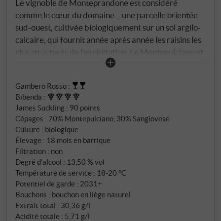
Le vignoble de Monteprandone est considéré
comme le cœur du domaine – une parcelle orientée
sud-ouest, cultivée biologiquement sur un sol argilo-
calcaire, qui fournit année après année les raisins les
plus structurés de l'exploitation. Le Montepulciano et
le Sangiovese y sont sélectionnés avec le plus grand
soin et élevés de manière classique en grands fûts de
Gambero Rosso
:
bois et en barriques. Le résultat est un Rosso Piceno
Bibenda
:
Superiore avec de la profondeur, de la noblesse et
James Suckling
:
90 points
une signature d'origine claire.
Cépages : 70% Montepulciano, 30% Sangiovese
Culture : biologique
Élevage : 18 mois en barrique
Filtration : non
Degré d'alcool : 13,50 % vol
Température de service : 18‑20 °C
Potentiel de garde : 2031+
Bouchons : bouchon en liège naturel
Extrait total : 30,36 g/l
Acidité totale : 5,71 g/l