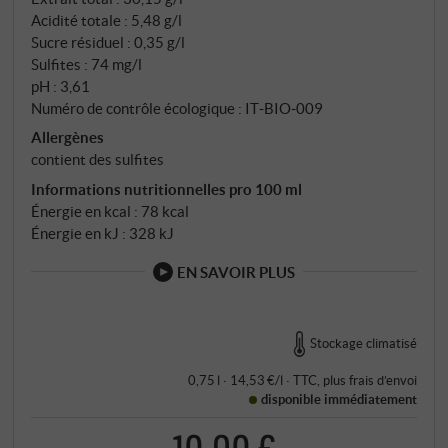
Acidité totale : 5,48 g/l
Sucre résiduel : 0,35 g/l
Sulfites : 74 mg/l
pH : 3,61
Numéro de contrôle écologique : IT‑BIO‑009
Allergènes
contient des sulfites
Informations nutritionnelles pro 100 ml
Énergie en kcal : 78 kcal
Énergie en kJ : 328 kJ
EN SAVOIR PLUS
Stockage climatisé
0,75 l · 14,53 €/l
·
TTC
, plus
frais d’envoi
disponible immédiatement