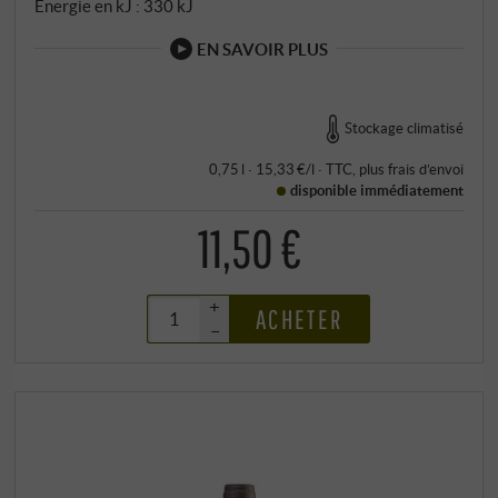
Énergie en kJ : 330 kJ
EN SAVOIR PLUS
Stockage climatisé
0,75 l · 15,33 €/l
·
TTC
, plus
frais d’envoi
disponible immédiatement
11,50 €
+
ACHETER
–