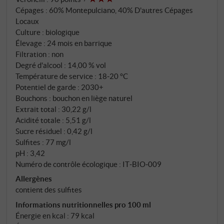
amer. En bouche, il est puissant mais bien équilibré :
Cépages : 60% Montepulciano, 40% D'autres Cépages
des tanins mûrs, des fruits noirs, des épices boisées
Locaux
finement dosées et une longueur élégante. Pregio del
Culture : biologique
Conte se montre concentré et harmonieux, avec un
Élevage : 24 mois en barrique
Filtration : non
profil d'élevage classique et une exigence moderne –
Degré d'alcool : 14,00 % vol
un vin avec une tension interne et une belle
Température de service : 18‑20 °C
polyvalence. SUPERIORE.DE
Potentiel de garde : 2030+
Bouchons : bouchon en liège naturel
Extrait total : 30,22 g/l
Acidité totale : 5,51 g/l
Sucre résiduel : 0,42 g/l
Sulfites : 77 mg/l
pH : 3,42
Numéro de contrôle écologique : IT‑BIO‑009
Allergènes
contient des sulfites
Informations nutritionnelles pro 100 ml
Énergie en kcal : 79 kcal