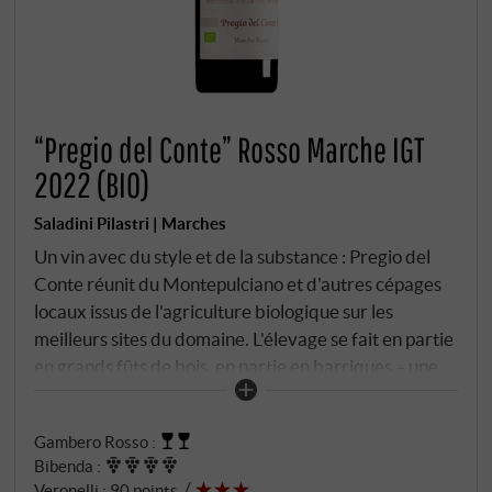
“Pregio del Conte” Rosso Marche IGT
2022 (BIO)
Saladini Pilastri | Marches
Un vin avec du style et de la substance : Pregio del
Conte réunit du Montepulciano et d'autres cépages
locaux issus de l'agriculture biologique sur les
meilleurs sites du domaine. L'élevage se fait en partie
en grands fûts de bois, en partie en barriques – une
étape qui confère au vin profondeur et structure.
Dans le verre, un rouge rubis dense avec un noyau
Gambero Rosso
:
violet. Au nez, du cassis, de la cerise, du tabac à pipe,
Bibenda
:
des épices aux herbes et un soupçon de chocolat
Veronelli
:
90 points