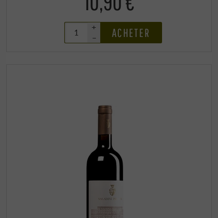
10,90 €
+
ACHETER
–