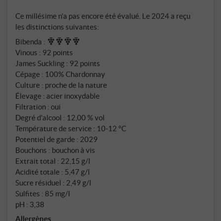
bouche, le vin se montre tendu et animé, avec une
Ce millésime n’a pas encore été évalué. Le 2024 a reçu
onctuosité subtile, une acidité vive et une finale
les distinctions suivantes:
agréablement sèche. Pas de bois, pas d'exagération,
Bibenda
:
mais un chardonnay qui mise sur la légèreté et
Vinous
:
92 points
l'élégance et qui sort ainsi agréablement du lot. Le
James Suckling
:
92 points
format international rencontre l'écriture régionale.
Cépage : 100% Chardonnay
SUPERIORE.DE
Culture : proche de la nature
Élevage : acier inoxydable
Filtration : oui
Degré d'alcool : 12,00 % vol
Température de service : 10‑12 °C
Potentiel de garde : 2029
Bouchons : bouchon à vis
Extrait total : 22,15 g/l
Acidité totale : 5,47 g/l
Sucre résiduel : 2,49 g/l
Sulfites : 85 mg/l
pH : 3,38
Allergènes