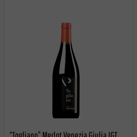
“Togliano” Merlot Venezia Giulia IGT