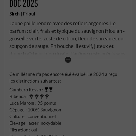
DOC 2025
Sirch | Frioul
Jaune paille tendre avec des reflets argentés. Le
parfum : clair, frais et typique du sauvignon frioulan -
groseille verte, zeste de citron, fleur de sureau et un
soupçon de sauge. En bouche, il est vif, juteux et
d'une fraîcheur bien dosée. L'arôme reste précis sans
être prégnant, l'acidité est présente mais
parfaitement intégrée. L'élevage en cuve inox
Ce millésime n’a pas encore été évalué. Le 2024 a reçu
préserve la tension et le caractère du cépage, tandis
les distinctions suivantes:
qu'un fondant délicat confère de l'élégance au vin.
Gambero Rosso
:
Un classique moderne à l'âme nord-italienne - son
Bibenda
:
équilibre en fait un compagnon polyvalent de la
Luca Maroni
:
95 points
cuisine légère. SUPERIORE.DE
Cépage : 100% Sauvignon
Culture : conventionnel
Élevage : acier inoxydable
Filtration : oui