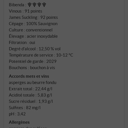
Bibenda
:
de citron et d’une touche de menthe. En bouche, il se
Vinous
:
91 points
révèle vivifiant et juteux, avec une acidité vive et un
James Suckling
:
92 points
cœur minéral bien défini. Le fruit reste toujours sur le
Cépage : 100% Sauvignon
frais, ce qui trahit clairement son origine du nord-est
Culture : conventionnel
du Frioul.
Élevage : acier inoxydable
Filtration : oui
Degré d'alcool : 12,50 % vol
Température de service : 10‑12 °C
Potentiel de garde : 2029
Bouchons : bouchon à vis
Accords mets et vins
asperges au beurre fondu
Extrait total : 22,44 g/l
Acidité totale : 5,83 g/l
Sucre résiduel : 1,93 g/l
Sulfites : 82 mg/l
pH : 3,42
Allergènes