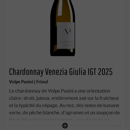
Chardonnay Venezia Giulia IGT 2025
Volpe Pasini | Frioul
Le chardonnay de Volpe Pasini a une orientation
claire : droit, juteux, entièrement axé sur la fraîcheur
et la typicité du cépage. Au nez, des notes de banane
verte, de pêche blanche, d'agrumes et un soupçon de
fleurs blanches se rencontrent – pas d'entrée en
scène bruyante, mais un jeu subtil de nuances. En