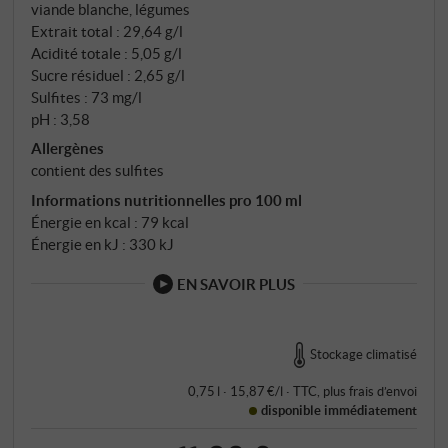
viande blanche, légumes
clarté fraîche et force de caractère. SUPERIORE.DE
Extrait total : 29,64 g/l
Acidité totale : 5,05 g/l
Sucre résiduel : 2,65 g/l
Sulfites : 73 mg/l
pH : 3,58
Allergènes
contient des sulfites
Informations nutritionnelles pro 100 ml
Énergie en kcal : 79 kcal
Énergie en kJ : 330 kJ
EN SAVOIR PLUS
Stockage climatisé
0,75 l · 15,87 €/l
·
TTC
, plus
frais d’envoi
disponible immédiatement