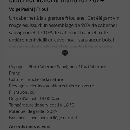
Volpe Pasini | Frioul
Un cabernet à la signature frioulane : Cet élégant vin
rouge est issu d'un assemblage de 90% de cabernet
sauvignon et de 10% de cabernet franc et a été
entièrement vieilli en cuve inox – sans aucun bois. Il
conserve ainsi un fruité clair, une fraîcheur et une
typicité variétale d'une grande pureté. Le millésime
2024 s'est épanoui dans des conditions typiques du
Cépages : 90% Cabernet Sauvignon, 10% Cabernet
Colli-Orientali : des journées chaudes, des nuits
Franc
fraîches et des coteaux bien aérés ont permis
Culture : proche de la nature
d'obtenir des raisins propres et expressifs. Dans le
Élevage : acier inoxydable/récipient en verre
verre, un rouge rubis intense. Le parfum s'ouvre sur
Filtration : oui
des arômes de cassis, de mûre, un soupçon de
Degré d'alcool : 14,00 % vol
poivron vert et d'herbes méditerranéennes. En
Température de service : 16‑18 °C
Potentiel de garde : 2029
bouche, ce cabernet se montre structuré, avec un
Bouchons : bouchon en liège naturel
fruit précis, des tanins au grain fin et une acidité vive.
Accords mets et vins
Un représentant authentique du cépage qui allie