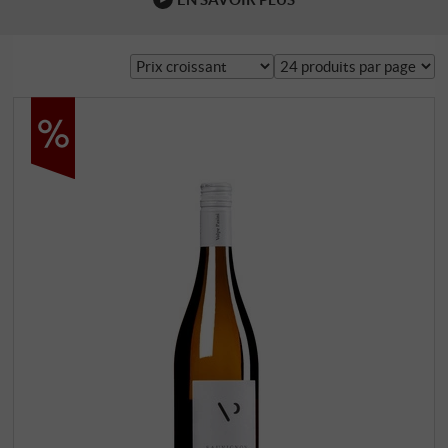
l'ancien fleuve frontalier Isonzo a acquis une notoriété
sanglante. La frontière actuelle entre le Frioul et la
Slovénie a été tracée à la va-vite et n'est pas naturelle.
Comme on peut le constater sur place, notamment au …