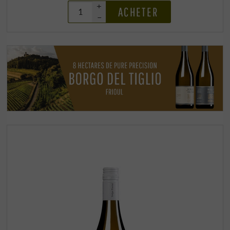
+
ACHETER
–