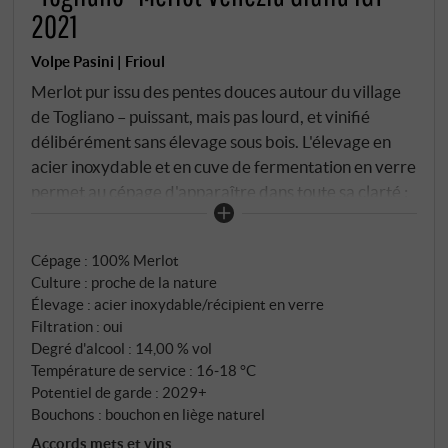
2021
Volpe Pasini | Frioul
Merlot pur issu des pentes douces autour du village
de Togliano – puissant, mais pas lourd, et vinifié
délibérément sans élevage sous bois. L'élevage en
acier inoxydable et en cuve de fermentation en verre
permet au cépage d'apparaître dans toute sa clarté :
un fruit noir, une fraîcheur stimulante et des tanins
finement structurés. Dans le verre, une riche robe
Cépage : 100% Merlot
rubis aux reflets violets. Le parfum est intense et
Culture : proche de la nature
typique du cépage : cerise noire, prune, un peu
Élevage : acier inoxydable/récipient en verre
d'épices aux herbes, avec un soupçon de violette. En
Filtration : oui
bouche, il est juteux, avec un flux souple, un fruit
Degré d'alcool : 14,00 % vol
vivant et une structure perceptible mais bien
Température de service : 16‑18 °C
intégrée. Un merlot équilibré et droit au profil
Potentiel de garde : 2029+
Bouchons : bouchon en liège naturel
régional. SUPERIORE.DE
Accords mets et vins