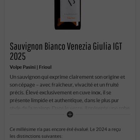
Sauvignon Bianco Venezia Giulia IGT
2025
Volpe Pasini | Frioul
Un sauvignon qui exprime clairement son origine et
son cépage – avec fraîcheur, vivacité et un fruité
précis. Élevé exclusivement en cuve inox, il se
présente limpide et authentique, dans le plus pur
style de la maison. Dans le verre, il présente une robe
jaune paille claire aux reflets verdâtres. Le nez est
typique tout en étant agréablement nuancé :
Ce millésime n’a pas encore été évalué. Le 2024 a reçu
groseille à maquereau, groseille jaune, pomme verte,
les distinctions suivantes:
accompagnés de notes de fleur de sureau, de zeste