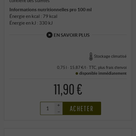
contient des sulfites
Informations nutritionnelles pro 100 ml
Énergie en kcal : 79 kcal
Énergie en kJ : 330 kJ
EN SAVOIR PLUS
Stockage climatisé
0,75 l · 15,87 €/l
·
TTC
, plus
frais d’envoi
disponible immédiatement
11,90 €
+
ACHETER
–