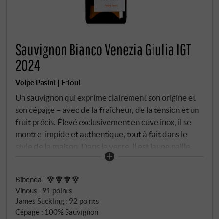
Sauvignon Bianco Venezia Giulia IGT
2024
Volpe Pasini | Frioul
Un sauvignon qui exprime clairement son origine et
son cépage – avec de la fraîcheur, de la tension et un
fruit précis. Élevé exclusivement en cuve inox, il se
montre limpide et authentique, tout à fait dans le
style de la maison. Dans le verre, il est jaune paille
clair avec des reflets verts. Le nez est typique et
agréablement différencié : groseille à maquereau,
Bibenda
:
groseille jaune, pomme verte, avec des notes de fleur
Vinous
:
91 points
de sureau, de zeste de citron et un soupçon de
James Suckling
:
92 points
menthe. En bouche, le 2024 se montre animé et
Cépage : 100% Sauvignon