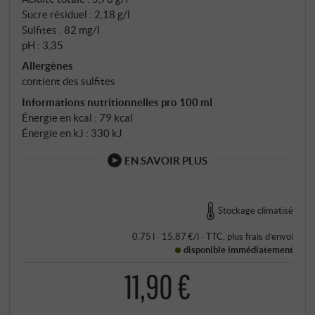
Sucre résiduel : 2,18 g/l
Sulfites : 82 mg/l
pH : 3,35
Allergènes
contient des sulfites
Informations nutritionnelles pro 100 ml
Énergie en kcal : 79 kcal
Énergie en kJ : 330 kJ
EN SAVOIR PLUS
Stockage climatisé
0,75 l · 15,87 €/l
·
TTC
, plus
frais d’envoi
disponible immédiatement
11,90 €