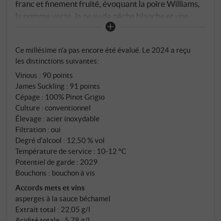
franc et finement fruité, évoquant la poire Williams,
la pomme verte, la peau de pêche blanche et une
touche de pain. En bouche, il est juteux et élancé,
avec une texture nette, une acidité fine et une note
Ce millésime n’a pas encore été évalué. Le 2024 a reçu
discrète de silex en finale. L'élevage en cuve inox
les distinctions suivantes:
préserve la pureté du cépage et souligne la franchise
Vinous
:
90 points
typique du Frioul.
James Suckling
:
91 points
Cépage : 100% Pinot Grigio
Culture : conventionnel
Élevage : acier inoxydable
Filtration : oui
Degré d'alcool : 12,50 % vol
Température de service : 10‑12 °C
Potentiel de garde : 2029
Bouchons : bouchon à vis
Accords mets et vins
asperges à la sauce béchamel
Extrait total : 22,05 g/l
Acidité totale : 5,78 g/l