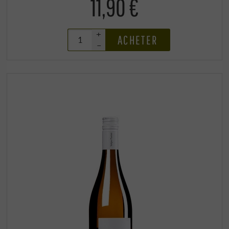
11,90 €
+
ACHETER
–