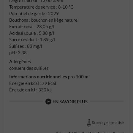
Degré d'alcool : 13,00 % vol
Température de service : 8‑10 °C
Potentiel de garde : 2029
Bouchons : bouchon en liège naturel
Extrait total : 23,05 g/l
Acidité totale : 5,88 g/l
Sucre résiduel : 1,89 g/l
Sulfites : 83 mg/l
pH : 3,38
Allergènes
contient des sulfites
Informations nutritionnelles pro 100 ml
Énergie en kcal : 79 kcal
Énergie en kJ : 330 kJ
EN SAVOIR PLUS
Stockage climatisé