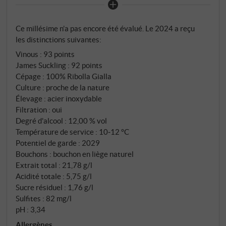
citron, de fleurs blanches, de pomme verte et un
soupçon de miel de tilleul. Pas d'excès, mais une
Ce millésime n’a pas encore été évalué. Le 2024 a reçu
précision contrôlée. En bouche, il est saisissant mais
les distinctions suivantes:
jamais pointu : l'acidité est vive, la texture
Vinous
:
93 points
légèrement crémeuse, la finale marquée par les
James Suckling
:
92 points
agrumes, de fines notes herbacées et une touche
Cépage : 100% Ribolla Gialla
presque salée. Un représentant de son espèce qui a
Culture : proche de la nature
beaucoup de caractère. SUPERIORE.DE
Élevage : acier inoxydable
Filtration : oui
Degré d'alcool : 12,00 % vol
Température de service : 10‑12 °C
Potentiel de garde : 2029
Bouchons : bouchon en liège naturel
Extrait total : 21,78 g/l
Acidité totale : 5,75 g/l
Sucre résiduel : 1,76 g/l
Sulfites : 82 mg/l
pH : 3,34
Allergènes