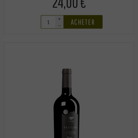
24,00 €
+
ACHETER
–