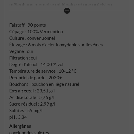
mêlent une mémoire millénaire et une précision
moderne pour donner naissance à un Vermentino
considéré comme l'œuvre phare (pas seulement) de
Falstaff
:
90 points
Surrau. Les raisins proviennent des meilleures
Cépage : 100% Vermentino
parcelles du domaine : des sols historiques sur un
Culture : conventionnel
sous-sol granitique, un drainage parfait, un vent
Élevage : 6 mois d'acier inoxydable sur lies fines
constant, une récolte rigoureusement sélectionnée
Végane : oui
afin d'exploiter au mieux le potentiel de tous les
Filtration : oui
composants. Après un contact très bref avec les
Degré d'alcool : 14,00 % vol
Température de service : 10‑12 °C
peaux, la fermentation s'effectue en douceur dans
Potentiel de garde : 2030+
des cuves en acier inoxydable, suivie d'un élevage
Bouchons : bouchon en liège naturel
d'environ six mois sur lies fines, pour un vin équilibré
Extrait total : 23,51 g/l
et au style épuré.
Acidité totale : 5,76 g/l
Sucre résiduel : 2,99 g/l
Sulfites : 59 mg/l
pH : 3,34
Allergènes
contient des sulfites