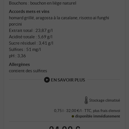
Bouchons : bouchon en liège naturel
la différence : 12 mois d'élevage à parts égales dans
Accords mets et vins
des conteneurs en verre de 225 litres et des œufs en
homard grillé, aragosta à la catalane, risotto ai funghi
béton de 700 litres – deux récipients neutres,
porcini
pauvres en oxygène, qui façonnent le vin sans le
Extrait total : 23,87 g/l
surcharger. Ensuite, au moins 9 mois en bouteille.
Acidité totale : 5,69 g/l
Sucre résiduel : 3,41 g/l
Sulfites : 51 mg/l
pH : 3,36
Allergènes
contient des sulfites
EN SAVOIR PLUS
Stockage climatisé
0,75 l · 32,00 €/l
·
TTC
, plus
frais d’envoi
disponible immédiatement