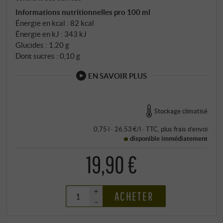
Informations nutritionnelles pro 100 ml
Énergie en kcal : 82 kcal
Énergie en kJ : 343 kJ
Glucides : 1,20 g
Dont sucres : 0,10 g
EN SAVOIR PLUS
Stockage climatisé
0,75 l · 26,53 €/l
·
TTC
, plus
frais d’envoi
disponible immédiatement
19,90 €
+
ACHETER
–