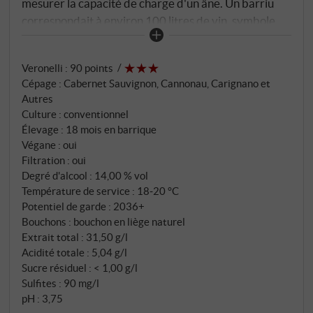
mesurer la capacité de charge d'un âne. Un barriu
correspondait à environ 100 litres de vin, symbole
d'un monde paysan dans lequel chaque charge avait
un poids – physiquement et symboliquement. Vigne
Veronelli
:
90 points
Surrau reprend cette métaphore pour donner à son
Cépage : Cabernet Sauvignon, Cannonau, Carignano et
vin rouge le plus puissant le nom qui associe origine,
Autres
force et identité. Barriu, c'est la Sardaigne en mesure
Culture : conventionnel
traditionnelle, née dans la Gallura, où le soleil, le vent
Élevage : 18 mois en barrique
et le granit créent une scène dramatique pour les
Végane : oui
grands vins rouges. Le vin réunit trois caractères de
Filtration : oui
Degré d'alcool : 14,00 % vol
cépage : Cabernet Sauvignon, Cannonau et
Température de service : 18‑20 °C
Carignano, et chaque cépage apporte sa propre
Potentiel de garde : 2036+
signature. Les vignes sont enracinées sur des sols
Bouchons : bouchon en liège naturel
granitiques dans les collines près d'Arzachena, où les
Extrait total : 31,50 g/l
nuits fraîches et le vent thermique assurent une
Acidité totale : 5,04 g/l
maturation lente et équilibrée.
Sucre résiduel : < 1,00 g/l
Sulfites : 90 mg/l
pH : 3,75