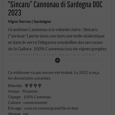
“Sincaru” Cannonau di Sardegna DOC
2023
Vigne Surrau | Sardaigne
Grandiose Cannonau à la volonté claire : Sincaru
("sérieux") porte dans son nom une belle dialectique
et dans le verre l'élégance ensoleillée des terrasses
de la Gallura. 100% Cannonau issu de vignes gorgées
de soleil près d'Arzachena, sur un sol granitique
calcaire et sablonneux, une profondeur minérale
évidente. La brise marine, avec ses nuits fraîches,
Ce millésime n’a pas encore été évalué. Le 2022 a reçu
assure une fraîcheur vivante et une typicité
les distinctions suivantes:
variétale.
Bibenda
:
Vinous
:
90 points
Cépage : 100% Cannonau
Culture : conventionnel
Élevage : cuve en ciment/grand fût en bois
Végane : oui