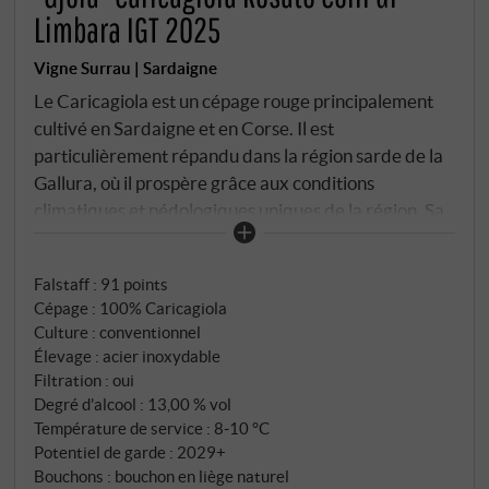
Limbara IGT 2025
Vigne Surrau | Sardaigne
Le Caricagiola est un cépage rouge principalement
cultivé en Sardaigne et en Corse. Il est
particulièrement répandu dans la région sarde de la
Gallura, où il prospère grâce aux conditions
climatiques et pédologiques uniques de la région. Sa
grande similitude avec le cépage noir Vermentino
Nero laisse toutefois supposer qu'il pourrait
Falstaff
:
91 points
également provenir de Ligurie. Une autre théorie sur
Cépage : 100% Caricagiola
son origine le relie au cépage du sud du Portugal, le
Culture : conventionnel
Mourvèdre Nero ou Bonvendro, qui était autrefois
Élevage : acier inoxydable
considéré comme un biotype particulier du
Filtration : oui
Mourvèdre, répandu dans le sud de la France et en
Degré d'alcool : 13,00 % vol
Espagne.
Température de service : 8‑10 °C
Potentiel de garde : 2029+
Bouchons : bouchon en liège naturel