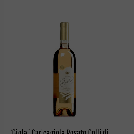
“Gjola” Caricagiola Rosato Colli di