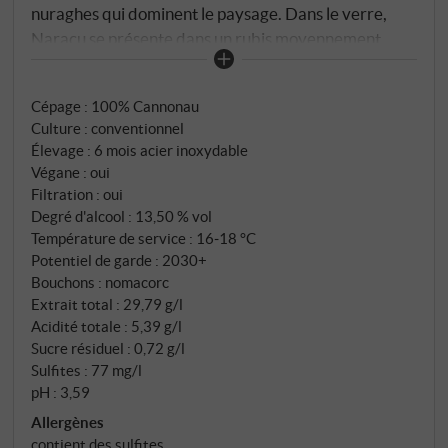
nuraghes qui dominent le paysage. Dans le verre,
Naracu se présente dans un rubis moyennement
profond avec de délicats reflets violets. Le nez se
présente précis et accueillant : des baies rouges des
Cépage : 100% Cannonau
bois et des groseilles, un soupçon d'herbes
Culture : conventionnel
méditerranéennes et des notes discrètement
Élevage : 6 mois acier inoxydable
minérales qui font sentir le vent nordique. En bouche,
Végane : oui
il est clair et frais – une structure élancée, un fruit
Filtration : oui
juteux et une acidité vive. La finale est élégante,
Degré d'alcool : 13,50 % vol
énergique et marquée par des notes minérales
Température de service : 16‑18 °C
Potentiel de garde : 2030+
salées – une légère pression qui persiste longtemps.
Bouchons : nomacorc
Naracu est un cannonau de Gallura qui allie origine et
Extrait total : 29,79 g/l
vivacité – il refroidit, rafraîchit, mais reste présent.
Acidité totale : 5,39 g/l
Un vin rouge puriste pour les palais modernes :
Sucre résiduel : 0,72 g/l
respectueux, toujours cohérent et charmant.
Sulfites : 77 mg/l
SUPERIORE.DE
pH : 3,59
Allergènes
contient des sulfites