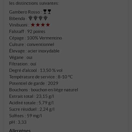
les distinctions suivantes:
végétation de maquis clairsemée et une brise marine
Gambero Rosso
:
constante – un terroir qui allie minéralité et fraîcheur
Bibenda
:
dès la maturation.
Vinibuoni
:
Falstaff
:
92 points
Cépage : 100% Vermentino
Culture : conventionnel
Élevage : acier inoxydable
Végane : oui
Filtration : oui
Degré d'alcool : 13,50 % vol
Température de service : 8‑10 °C
Potentiel de garde : 2029
Bouchons : bouchon en liège naturel
Extrait total : 23,15 g/l
Acidité totale : 5,79 g/l
Sucre résiduel : 2,24 g/l
Sulfites : 59 mg/l
pH : 3,33
Allergènes