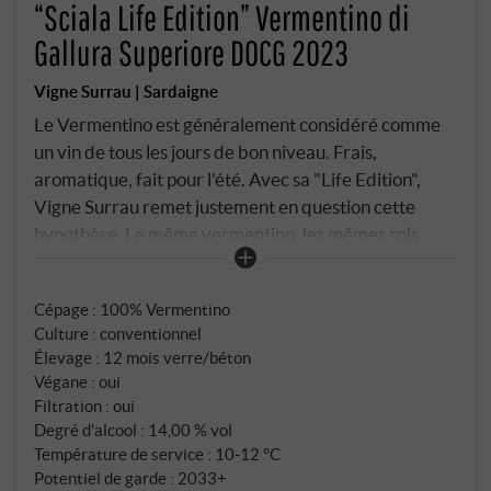
“Sciala Life Edition” Vermentino di
Gallura Superiore DOCG 2023
Vigne Surrau | Sardaigne
Le Vermentino est généralement considéré comme
un vin de tous les jours de bon niveau. Frais,
aromatique, fait pour l'été. Avec sa "Life Edition",
Vigne Surrau remet justement en question cette
hypothèse. Le même vermentino, les mêmes sols
d'altération granitique d'Arzachena en Gallura –
mais une idée radicalement différente derrière : Que
Cépage : 100% Vermentino
se passe-t-il si l'on donne du temps au Vermentino ?
Culture : conventionnel
C'est-à-dire du vrai temps. Vendanges manuelles à
Élevage : 12 mois verre/béton
partir de mi-septembre, refroidissement
Végane : oui
immédiatement après l'égrappage, brève
Filtration : oui
macération à basse température, fermentation en
Degré d'alcool : 14,00 % vol
cuves inox à 16-18 °C avec bâtonnage. Jusqu'ici, la
Température de service : 10‑12 °C
Potentiel de garde : 2033+
Life Edition correspond au fameux Sciala. Puis vient