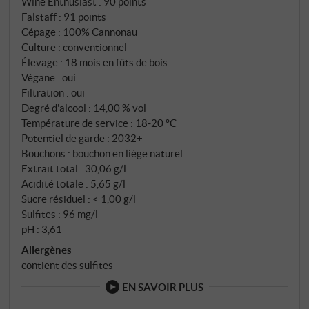
Wine Enthusiast
:
90 points
vendangés tardivement et, comme toujours, de
Falstaff
:
91 points
manière sélective, ce qui leur a permis de mûrir
Cépage : 100% Cannonau
complètement en termes de structure et de densité
Culture : conventionnel
aromatique. Un millésime qui a permis d'obtenir à la
Élevage : 18 mois en fûts de bois
Végane : oui
fois de la stature et de la finesse et qui a façonné de
Filtration : oui
manière déterminante la complexité de cette grande
Degré d'alcool : 14,00 % vol
riserva. La fermentation a eu lieu dans de grands fûts
Température de service : 18‑20 °C
de chêne de Slavonie, suivie de 18 mois de
Potentiel de garde : 2032+
maturation.
Bouchons : bouchon en liège naturel
Extrait total : 30,06 g/l
Acidité totale : 5,65 g/l
Sucre résiduel : < 1,00 g/l
Sulfites : 96 mg/l
pH : 3,61
Allergènes
contient des sulfites
EN SAVOIR PLUS