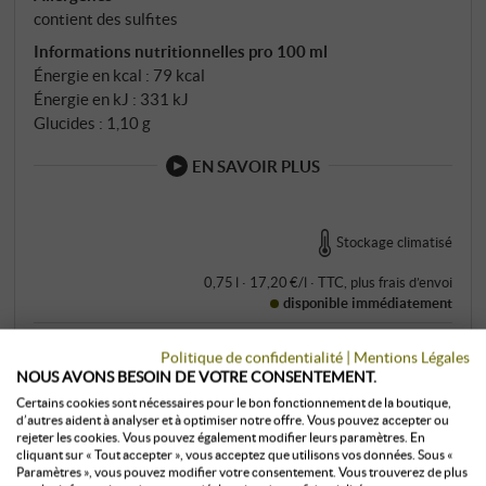
contient des sulfites
Informations nutritionnelles pro 100 ml
Énergie en kcal : 79 kcal
Énergie en kJ : 331 kJ
Glucides : 1,10 g
EN SAVOIR PLUS
Stockage climatisé
0,75 l · 17,20 €/l
·
TTC
, plus
frais d’envoi
disponible immédiatement
12,90 €
Politique de confidentialité
|
Mentions Légales
NOUS AVONS BESOIN DE VOTRE CONSENTEMENT.
Certains cookies sont nécessaires pour le bon fonctionnement de la boutique,
+
d’autres aident à analyser et à optimiser notre offre. Vous pouvez accepter ou
ACHETER
–
rejeter les cookies. Vous pouvez également modifier leurs paramètres. En
cliquant sur « Tout accepter », vous acceptez que utilisons vos données. Sous «
Paramètres », vous pouvez modifier votre consentement. Vous trouverez de plus