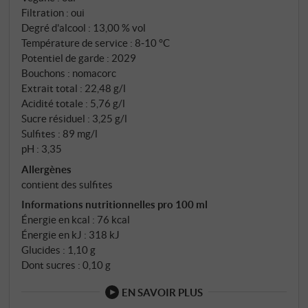
minéralité, le vent de l'Atlantique apporte de la
Filtration : oui
fraîcheur – le résultat est une note de fond
Degré d'alcool : 13,00 % vol
rafraîchissante avec une clarté aromatique. Le style
Température de service : 8‑10 °C
Potentiel de garde : 2029
du vignoble et de la cave suit un chemin puriste :
Bouchons : nomacorc
Vendanges manuelles, pressurage doux,
Extrait total : 22,48 g/l
fermentation statique à température élevée en acier
Acidité totale : 5,76 g/l
inoxydable et environ six mois sur lies fines, pas de
Sucre résiduel : 3,25 g/l
notes boisées, mais une pureté variétale maximale.
Sulfites : 89 mg/l
pH : 3,35
Allergènes
contient des sulfites
Informations nutritionnelles pro 100 ml
Énergie en kcal : 76 kcal
Énergie en kJ : 318 kJ
Glucides : 1,10 g
Dont sucres : 0,10 g
EN SAVOIR PLUS