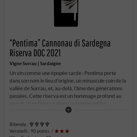
“Pentima” Cannonau di Sardegna
Riserva DOC 2021
Vigne Surrau | Sardaigne
Un vin comme une épopée sarde : Pentima porte
dans son nom le lieu d'origine, un minuscule coin de la
vallée de Surrau, et, au-delà, l'âme des générations
passées. Cette riserva est un hommage profond au
terroir, dont l'impact dépasse largement les
frontières de la Gallura. Le millésime 2021 a connu
de longues périodes d'ensoleillement avec des nuits
Bibenda
:
maritimes fraîches – la maturation a donc été
Veronelli
:
90 points
intense, mais jamais trop chauffée. Les raisins ont été