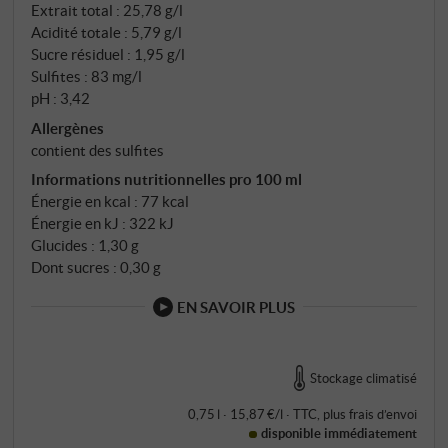
Extrait total : 25,78 g/l
Acidité totale : 5,79 g/l
Sucre résiduel : 1,95 g/l
Sulfites : 83 mg/l
pH : 3,42
Allergènes
contient des sulfites
Informations nutritionnelles pro 100 ml
Énergie en kcal : 77 kcal
Énergie en kJ : 322 kJ
Glucides : 1,30 g
Dont sucres : 0,30 g
EN SAVOIR PLUS
Stockage climatisé
0,75 l · 15,87 €/l
·
TTC
, plus
frais d’envoi
disponible immédiatement