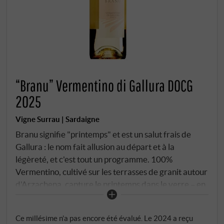
“Branu” Vermentino di Gallura DOCG
2025
Vigne Surrau | Sardaigne
Branu signifie "printemps" et est un salut frais de
Gallura : le nom fait allusion au départ et à la
légèreté, et c'est tout un programme. 100%
Vermentino, cultivé sur les terrasses de granit autour
d'Arzachena, capture le printemps dans le verre – en
premier lieu par son parfum et son style, mais jamais
de manière trop enjouée. Les vignobles sont situés
Ce millésime n’a pas encore été évalué. Le 2024 a reçu
près de la côte, avec des couches de granit, une