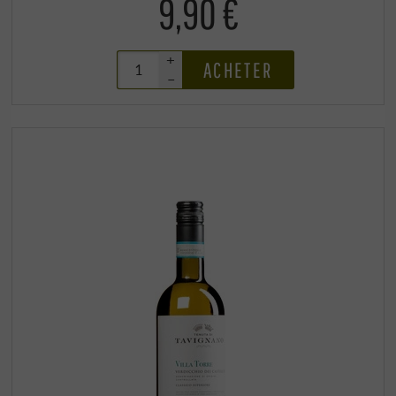
9,90 €
+
ACHETER
–