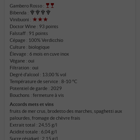
Gambero Rosso
:
hectares de Verdicchio, plantés en 1992, culture en
Bibenda
:
Guyot, vendanges manuelles dans de petites caisses.
Vinibuoni
:
Fermentation en cuves inox à température contrôlée,
Doctor Wine
:
93 points
au moins six mois en cuves inox, deux mois en
Falstaff
:
91 points
bouteille.
Cépage : 100% Verdicchio
Culture : biologique
Élevage : 6 mois en cuve inox
Végane : oui
Filtration : oui
Degré d'alcool : 13,00 % vol
Température de service : 8‑10 °C
Potentiel de garde : 2029
Bouchons : fermeture à vis
Accords mets et vins
fruits de mer crus, brodetto des marches, spaghetti aux
palourdes, fromage de chèvre frais
Extrait total : 24,55 g/l
Acidité totale : 6,04 g/l
Sucre résiduel : 2,15 g/l