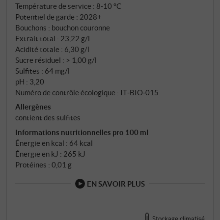
Température de service : 8‑10 °C
Potentiel de garde : 2028+
Bouchons : bouchon couronne
Extrait total : 23,22 g/l
Acidité totale : 6,30 g/l
Sucre résiduel : > 1,00 g/l
Sulfites : 64 mg/l
pH : 3,20
Numéro de contrôle écologique : IT‑BIO‑015
Allergènes
contient des sulfites
Informations nutritionnelles pro 100 ml
Énergie en kcal : 64 kcal
Énergie en kJ : 265 kJ
Protéines : 0,01 g
EN SAVOIR PLUS
Stockage climatisé