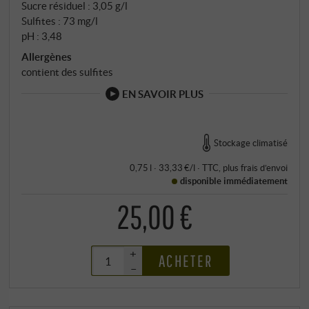
Sucre résiduel : 3,05 g/l
Sulfites : 73 mg/l
pH : 3,48
Allergènes
contient des sulfites
EN SAVOIR PLUS
Stockage climatisé
0,75 l · 33,33 €/l
·
TTC
, plus
frais d’envoi
disponible immédiatement
25,00 €
+
ACHETER
–