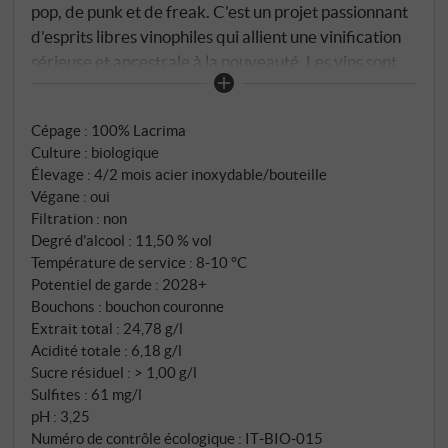
pop, de punk et de freak. C'est un projet passionnant
d'esprits libres vinophiles qui allient une vinification
sérieuse et ancestrale à la nouveauté. Les vins sont
produits selon la Metodo Ancestrale : Ici, le sucre
résiduel est entièrement fermenté en bouteille, ce
Cépage : 100% Lacrima
qui donne une mousse fine. Ils ne sont pas filtrés et
Culture : biologique
sont troubles, mais extrêmement frais. Ils sont très
Élevage : 4/2 mois acier inoxydable/bouteille
agréables à boire et peuvent être utilisés de manière
Végane : oui
très variée.
Filtration : non
Degré d'alcool : 11,50 % vol
Température de service : 8‑10 °C
Potentiel de garde : 2028+
Bouchons : bouchon couronne
Extrait total : 24,78 g/l
Acidité totale : 6,18 g/l
Sucre résiduel : > 1,00 g/l
Sulfites : 61 mg/l
pH : 3,25
Numéro de contrôle écologique : IT‑BIO‑015