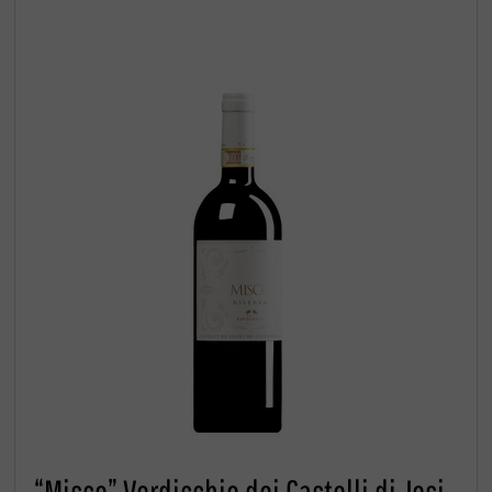
“Misco” Verdicchio dei Castelli di Jesi