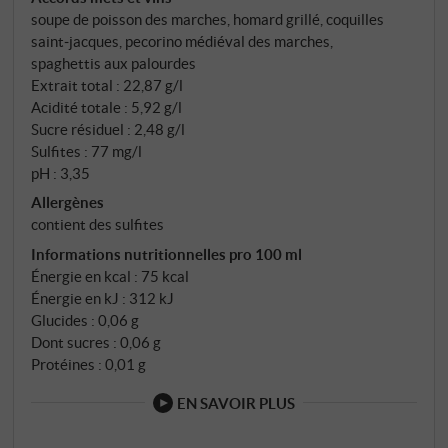
soupe de poisson des marches, homard grillé, coquilles
saint‑jacques, pecorino médiéval des marches,
spaghettis aux palourdes
Extrait total : 22,87 g/l
Acidité totale : 5,92 g/l
Sucre résiduel : 2,48 g/l
Sulfites : 77 mg/l
pH : 3,35
Allergènes
contient des sulfites
Informations nutritionnelles pro 100 ml
Énergie en kcal : 75 kcal
Énergie en kJ : 312 kJ
Glucides : 0,06 g
Dont sucres : 0,06 g
Protéines : 0,01 g
EN SAVOIR PLUS