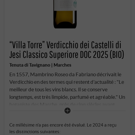
“Villa Torre” Verdicchio dei Castelli di
Jesi Classico Superiore DOC 2025 (BIO)
Tenuta di Tavignano | Marches
En 1557, Mambrino Roseo da Fabriano décrivait le
Verdicchio en des termes qui restent d'actualité : "Le
meilleur de tous les vins blancs. Il se conserve
longtemps, est très limpide, parfumé et agréable." Un
botaniste des Marche, près de cinq siècles avant
l’œnologie moderne. Et il avait raison. La Tenuta di
Tavignano est située dans les collines à l’ouest
Ce millésime n’a pas encore été évalué. Le 2024 a reçu
d’Ancône, à 20 kilomètres de la mer Adriatique, sur
les distinctions suivantes:
des coteaux exposés à l’est. Culture biologique. Six