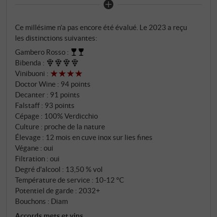
Tenuta, a déclaré à ce sujet : "Ce vignoble a toujours
incarné notre vision des vins blancs des Castelli di
Ce millésime n’a pas encore été évalué. Le 2023 a reçu
Jesi – un lieu où le Verdicchio atteint ses expressions
les distinctions suivantes:
les plus nobles." Le millésime 2024 est le dernier à ne
Gambero Rosso
:
pas porter cette mention. Cela ne le rend toutefois
Bibenda
:
pas moins important, bien au contraire.
Vinibuoni
:
Doctor Wine
:
94 points
Decanter
:
91 points
Falstaff
:
93 points
Cépage : 100% Verdicchio
Culture : proche de la nature
Élevage : 12 mois en cuve inox sur lies fines
Végane : oui
Filtration : oui
Degré d'alcool : 13,50 % vol
Température de service : 10‑12 °C
Potentiel de garde : 2032+
Bouchons : Diam
Accords mets et vins