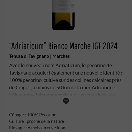
“Adriaticum” Bianco Marche IGT 2024
Tenuta di Tavignano | Marches
Avec le nouveau nom Adriaticum, le pecorino de
Tavignano acquiert également une nouvelle identité :
100% pecorino, cultivé sur des collines calcaires près
de Cingoli, à moins de 50 km de la mer Adriatique.
L'élevage se fait pendant six mois en cuve inox – au
frais, afin de préserver la structure et la fraîcheur.
Dans le verre, jaune paille pâle avec des reflets
Cépage : 100% Pecorino
argentés. Au nez, des fleurs blanches, des fruits
Culture : proche de la nature
jaunes, des agrumes, un soupçon de fenouil. En
Élevage : 6 mois en cuve inox
bouche, vif, juteux et pointu avec une acidité