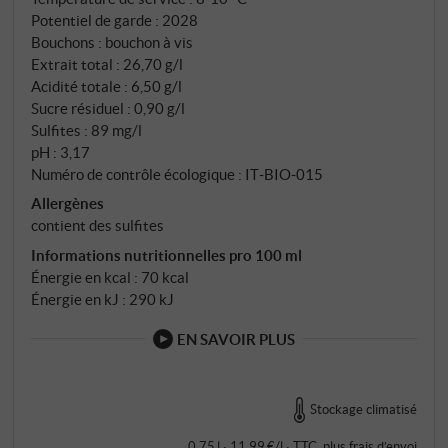
Potentiel de garde : 2028
Bouchons : bouchon à vis
Extrait total : 26,70 g/l
Acidité totale : 6,50 g/l
Sucre résiduel : 0,90 g/l
Sulfites : 89 mg/l
pH : 3,17
Numéro de contrôle écologique : IT‑BIO‑015
Allergènes
contient des sulfites
Informations nutritionnelles pro 100 ml
Énergie en kcal : 70 kcal
Énergie en kJ : 290 kJ
EN SAVOIR PLUS
Stockage climatisé
0,75 l · 11,99 €/l
·
TTC
, plus
frais d’envoi