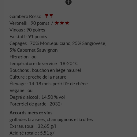
Sauvignon déploie, après 14–18 mois en petits fûts
de chêne, une complexité remarquable. Chaque pied
Gambero Rosso
:
de vigne contribue à l'intensité de la structure,
Veronelli
:
90 points
chaque cépage à l'harmonie de l'ensemble.
Vinous
:
90 points
Falstaff
:
91 points
Cépages : 70% Montepulciano, 25% Sangiovese,
5% Cabernet Sauvignon
Filtration : oui
Température de service : 18‑20 °C
Bouchons : bouchon en liège naturel
Culture : proche de la nature
Élevage : 14‑18 mois petit fût de chêne
Végane : oui
Degré d'alcool : 14,50 % vol
Potentiel de garde : 2032+
Accords mets et vins
grillades braisées, champignons et truffes
Extrait total : 32,65 g/l
Acidité totale : 5,51 g/l