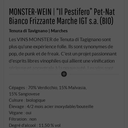
MONSTER-WEIN | “Il Pestifero” Pet-Nat
Bianco Frizzante Marche IGT s.a. (BIO)
Tenuta di Tavignano | Marches
Les VINS MONSTER de Tenuta di Tagignano sont
plus qu'une expérience folle. Ils sont synonymes de
pop, de punk et de freak. C'est un projet passionnant
d'esprits libres vinophiles qui allient une vinification
sérieuse et ancestrale à la nouveauté. Les vins sont
produits selon la Metodo Ancestrale : Ici, le sucre
résiduel est entièrement fermenté en bouteille, ce
Cépages : 70% Verdicchio, 15% Malvasia,
qui donne une mousse fine. Ils ne sont pas filtrés et
15% Sangiovese
sont troubles, mais extrêmement frais. Ils sont très
Culture : biologique
agréables à boire et peuvent être utilisés de manière
Élevage : 4/2 mois acier inoxydable/bouteille
très variée.
Végane : oui
Filtration : non
Degré d'alcool : 11,50 % vol