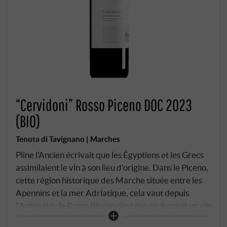
“Cervidoni” Rosso Piceno DOC 2023
(BIO)
Tenuta di Tavignano | Marches
Pline l'Ancien écrivait que les Égyptiens et les Grecs
assimilaient le vin à son lieu d'origine. Dans le Piceno,
cette région historique des Marche située entre les
Apennins et la mer Adriatique, cela vaut depuis
l'Antiquité : le Rosso Piceno n'est pas seulement un vin
– , c’est un nom de région qui s’est perpétué au fil des