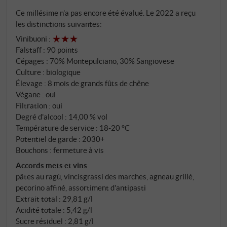
millénaires. La Tenuta di Tavignano cultive ses vins
Ce millésime n’a pas encore été évalué. Le 2022 a reçu
rouges sur le "versant adriatique" de son domaine –
les distinctions suivantes:
cette partie du vignoble qui descend vers la côte,
Vinibuoni
:
tandis que le Verdicchio pousse du côté opposé. Le
Falstaff
:
90 points
Montepulciano apporte du corps, des arômes de
Cépages : 70% Montepulciano, 30% Sangiovese
fruits noirs et une structure tannique. Le Sangiovese
Culture : biologique
apporte de la fraîcheur et une vivacité aromatique.
Élevage : 8 mois de grands fûts de chêne
Culture biologique depuis 2018.
Végane : oui
Filtration : oui
Degré d'alcool : 14,00 % vol
Température de service : 18‑20 °C
Potentiel de garde : 2030+
Bouchons : fermeture à vis
Accords mets et vins
pâtes au ragù, vincisgrassi des marches, agneau grillé,
pecorino affiné, assortiment d'antipasti
Extrait total : 29,81 g/l
Acidité totale : 5,42 g/l
Sucre résiduel : 2,81 g/l