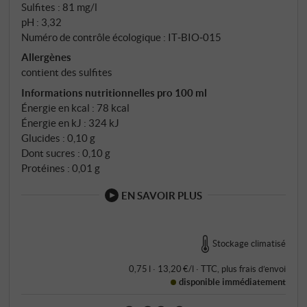
Sulfites : 81 mg/l
pH : 3,32
Numéro de contrôle écologique : IT‑BIO‑015
Allergènes
contient des sulfites
Informations nutritionnelles pro 100 ml
Énergie en kcal : 78 kcal
Énergie en kJ : 324 kJ
Glucides : 0,10 g
Dont sucres : 0,10 g
Protéines : 0,01 g
EN SAVOIR PLUS
Stockage climatisé
0,75 l · 13,20 €/l
·
TTC
, plus
frais d’envoi
disponible immédiatement