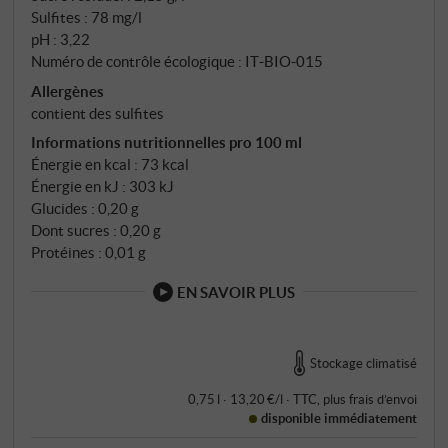
Sulfites : 78 mg/l
pH : 3,22
Numéro de contrôle écologique : IT‑BIO‑015
Allergènes
contient des sulfites
Informations nutritionnelles pro 100 ml
Énergie en kcal : 73 kcal
Énergie en kJ : 303 kJ
Glucides : 0,20 g
Dont sucres : 0,20 g
Protéines : 0,01 g
EN SAVOIR PLUS
Stockage climatisé
0,75 l · 13,20 €/l
·
TTC
, plus
frais d’envoi
disponible immédiatement