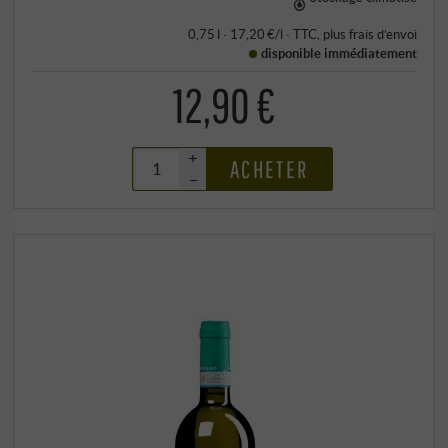
0,75 l · 17,20 €/l
·
TTC
, plus
frais d’envoi
disponible immédiatement
12,90 €
+
ACHETER
–