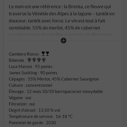
Le nom est une référence : la Brenta, ce fleuve qui
traverse la Vénétie des Alpes à la lagune – tantôt en
douceur, tantôt avec force. Le vin est tout à fait
semblable. 55% de merlot, 45% de cabernet
sauvignon issus des meilleurs terroirs de Breganze
DOC, sur un sol volcanique et tufeux. Vendange
manuelle, macération de plusieurs jours,
Gambero Rosso
:
fermentation en cuve d'acier. Lors de l'élevage, le vin
Bibenda
:
se divise : une moitié reste en acier, l'autre vieillit
Luca Maroni
:
92 points
douze mois en barriques françaises – dont un tiers
James Suckling
:
90 points
est neuf.
Cépages : 55% Merlot, 45% Cabernet Sauvignon
Culture : conventionnel
Élevage : 12 mois 50/50 barrique/acier inoxydable
Végane : oui
Filtration : oui
Degré d'alcool : 13,50 % vol
Température de service : 16‑18 °C
Potentiel de garde : 2030