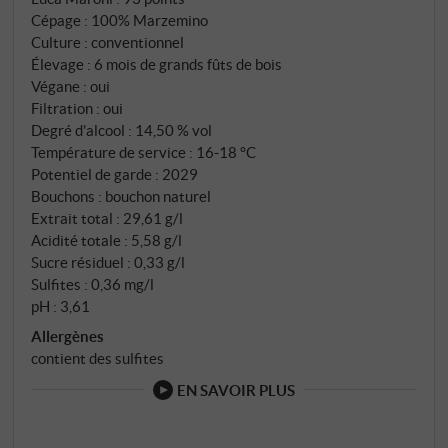
passer dans la cuve en acier – une astuce silencieuse
Cépage : 100% Marzemino
qui apporte concentration et profondeur sans
Culture : conventionnel
lourdeur.
Élevage : 6 mois de grands fûts de bois
Végane : oui
Filtration : oui
Degré d'alcool : 14,50 % vol
Température de service : 16‑18 °C
Potentiel de garde : 2029
Bouchons : bouchon naturel
Extrait total : 29,61 g/l
Acidité totale : 5,58 g/l
Sucre résiduel : 0,33 g/l
Sulfites : 0,36 mg/l
pH : 3,61
Allergènes
contient des sulfites
EN SAVOIR PLUS