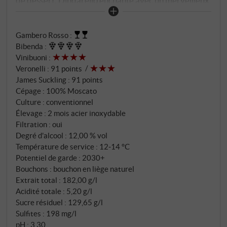
de dessert. Dindarello enchante avec un merveilleux
mélange de sorbet à la pêche, de kiwi et de menthe
fraîche. Ces arômes accompagnent le goût
Gambero Rosso
:
merveilleusement plein jusqu'à la fin de bouche. Son
Bibenda
:
équilibre parfait entre douceur et acidité ennoblira
Vinibuoni
:
chaque fin de repas. SUPERIORE.DE
Veronelli
:
91 points
James Suckling
:
91 points
Cépage : 100% Moscato
Culture : conventionnel
Élevage : 2 mois acier inoxydable
Filtration : oui
Degré d'alcool : 12,00 % vol
Température de service : 12‑14 °C
Potentiel de garde : 2030+
Bouchons : bouchon en liège naturel
Extrait total : 182,00 g/l
Acidité totale : 5,20 g/l
Sucre résiduel : 129,65 g/l
Sulfites : 198 mg/l
pH : 3,30