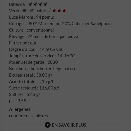
SUPERIORE.DE
Bibenda
:
Veronelli
:
90 points
Luca Maroni
:
94 points
Cépages : 80% Marzemino, 20% Cabernet Sauvignon
Culture : conventionnel
Élevage : 24 mois de barrique neuve
Filtration : oui
Degré d'alcool : 14,50 % vol
Température de service : 14‑16 °C
Potentiel de garde : 2030+
Bouchons : bouchon en liège naturel
Extrait total : 38,00 g/l
Acidité totale : 5,15 g/l
Sucre résiduel : 116,00 g/l
Sulfites : 52 mg/l
pH : 3,55
Allergènes
contient des sulfites
EN SAVOIR PLUS