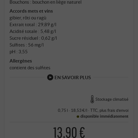
Bouchons : bouchon en liège naturel
Accords mets et vins
gibier, rôti ou ragù
Extrait total : 29,89 g/l
Acidité totale : 5,48 g/l
Sucre résiduel : 0,62 g/l
Sulfites : 56 mg/l
pH : 3,55
Allergènes
contient des sulfites
EN SAVOIR PLUS
Stockage climatisé
0,75 l · 18,53 €/l
·
TTC
, plus
frais d’envoi
disponible immédiatement
13,90 €