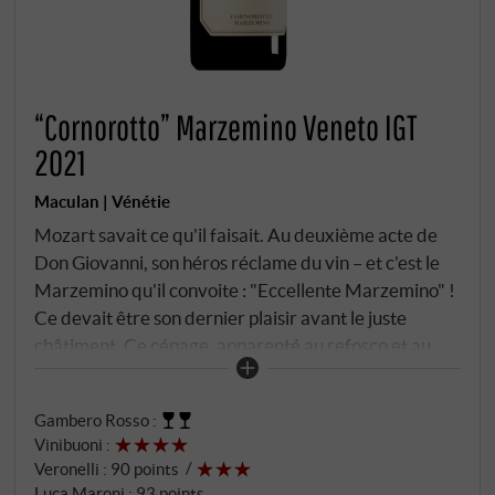
“Cornorotto” Marzemino Veneto IGT
2021
Maculan | Vénétie
Mozart savait ce qu'il faisait. Au deuxième acte de
Don Giovanni, son héros réclame du vin – et c'est le
Marzemino qu'il convoite : "Eccellente Marzemino" !
Ce devait être son dernier plaisir avant le juste
châtiment. Ce cépage, apparenté au refosco et au
teroldego, a depuis peu perdu de son pouvoir de
séduction. Maculan le cultive à Fara Vicentino, sur un
Gambero Rosso
:
vignoble appelé Cornorotto – des collines de tuf
Vinibuoni
:
volcanique, un sol riche en minéraux. Les raisins sont
Veronelli
:
90 points
légèrement séchés, pendant une semaine, avant de
Luca Maroni
:
93 points