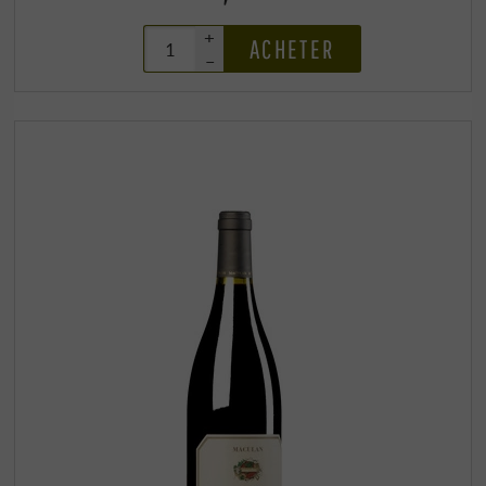
+
ACHETER
–