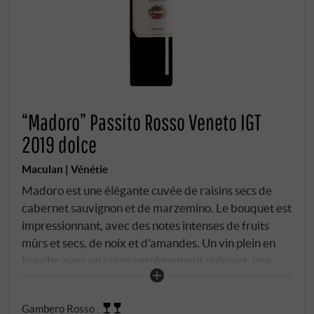
“Madoro” Passito Rosso Veneto IGT
2019 dolce
Maculan | Vénétie
Madoro est une élégante cuvée de raisins secs de
cabernet sauvignon et de marzemino. Le bouquet est
impressionnant, avec des notes intenses de fruits
mûrs et secs, de noix et d'amandes. Un vin plein en
bouche avec un corps extrêmement puissant, une
structure finement nerveuse et une longue
persistance. Un magnifique nectar qui a vieilli 13
Gambero Rosso
:
mois en barrique.