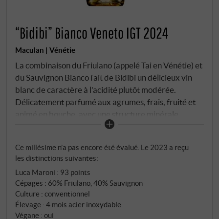
“Bidibi” Bianco Veneto IGT 2024
Maculan | Vénétie
La combinaison du Friulano (appelé Tai en Vénétie) et
du Sauvignon Bianco fait de Bidibi un délicieux vin
blanc de caractère à l'acidité plutôt modérée.
Délicatement parfumé aux agrumes, frais, fruité et
animé en bouche, avec une structure minérale
discrète qui confère au vin une légèreté estivale en
plus de sa richesse et de son onctuosité.
Ce millésime n’a pas encore été évalué. Le 2023 a reçu
SUPERIORE.DE
les distinctions suivantes:
Luca Maroni
:
93 points
Cépages : 60% Friulano, 40% Sauvignon
Culture : conventionnel
Élevage : 4 mois acier inoxydable
Végane : oui