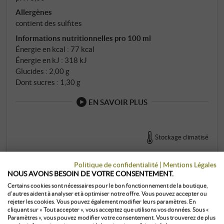
Allergènes
contient des sulfites
Informations nutritionnelles pro 100 ml
Énergie en kcal : 77 kcal
Énergie en kJ : 318 kJ
Glucides : 2,00 g
Dont sucres : 1,30 g
EN SAVOIR PLUS
Stockage climatisé
0,375 l · 31,73 €/l
·
TTC
, plus
frais d’envoi
Politique de confidentialité
|
Mentions Légales
disponible immédiatement
NOUS AVONS BESOIN DE VOTRE CONSENTEMENT.
11,90 €
Certains cookies sont nécessaires pour le bon fonctionnement de la boutique,
d’autres aident à analyser et à optimiser notre offre. Vous pouvez accepter ou
rejeter les cookies. Vous pouvez également modifier leurs paramètres. En
cliquant sur « Tout accepter », vous acceptez que utilisons vos données. Sous «
+
Paramètres », vous pouvez modifier votre consentement. Vous trouverez de plus
ACHETER