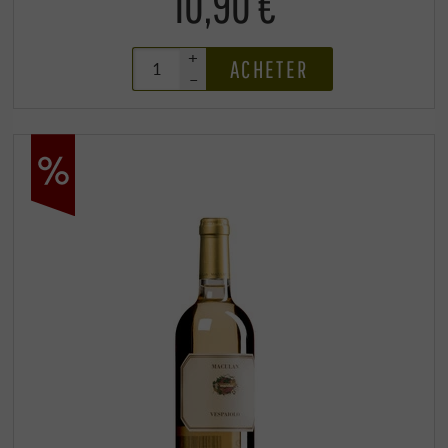
10,90 €
+
ACHETER
–