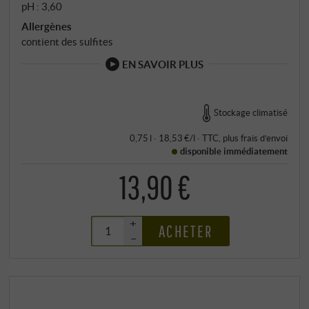
pH : 3,60
Allergènes
contient des sulfites
EN SAVOIR PLUS
Stockage climatisé
0,75 l · 18,53 €/l
·
TTC
, plus
frais d’envoi
disponible immédiatement
13,90 €
+
ACHETER
–