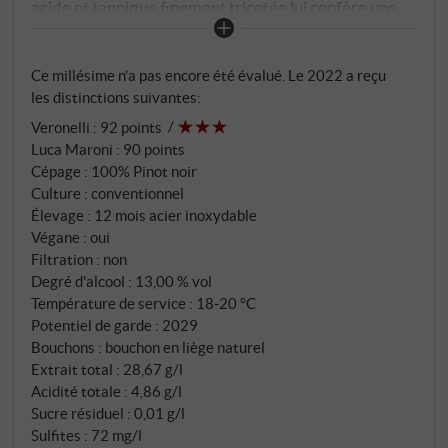
acide et tannique finement tricotée lui confère une
élégance et une race irrésistibles.
SUPERIORE.DE
Ce millésime n’a pas encore été évalué. Le 2022 a reçu
les distinctions suivantes:
Veronelli
:
92 points
Luca Maroni
:
90 points
Cépage : 100% Pinot noir
Culture : conventionnel
Élevage : 12 mois acier inoxydable
Végane : oui
Filtration : non
Degré d'alcool : 13,00 % vol
Température de service : 18‑20 °C
Potentiel de garde : 2029
Bouchons : bouchon en liège naturel
Extrait total : 28,67 g/l
Acidité totale : 4,86 g/l
Sucre résiduel : 0,01 g/l
Sulfites : 72 mg/l