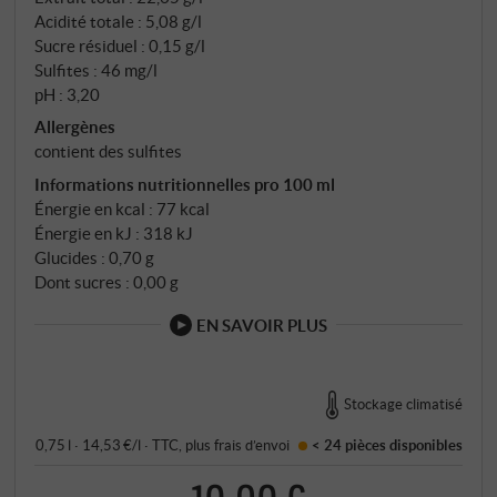
Acidité totale : 5,08 g/l
Sucre résiduel : 0,15 g/l
Sulfites : 46 mg/l
pH : 3,20
Allergènes
contient des sulfites
Informations nutritionnelles pro 100 ml
Énergie en kcal : 77 kcal
Énergie en kJ : 318 kJ
Glucides : 0,70 g
Dont sucres : 0,00 g
EN SAVOIR PLUS
Stockage climatisé
0,75 l · 14,53 €/l
·
TTC
, plus
frais d’envoi
< 24 pièces
disponibles