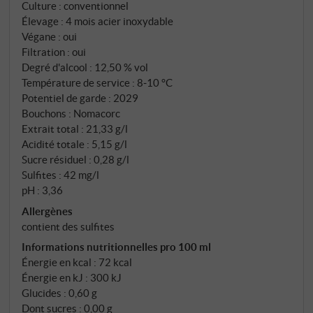
Culture : conventionnel
déguster en apéritif, avec des fruits de mer ou des
Élevage : 4 mois acier inoxydable
pâtes légères. Ou tout simplement pour un mardi qui
Végane : oui
mérite un bon vin. SUPERIORE.DE
Filtration : oui
Degré d'alcool : 12,50 % vol
Température de service : 8‑10 °C
Potentiel de garde : 2029
Bouchons : Nomacorc
Extrait total : 21,33 g/l
Acidité totale : 5,15 g/l
Sucre résiduel : 0,28 g/l
Sulfites : 42 mg/l
pH : 3,36
Allergènes
contient des sulfites
Informations nutritionnelles pro 100 ml
Énergie en kcal : 72 kcal
Énergie en kJ : 300 kJ
Glucides : 0,60 g
Dont sucres : 0,00 g