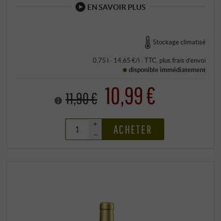
EN SAVOIR PLUS
Stockage climatisé
0,75 l · 14,65 €/l
·
TTC
, plus
frais d’envoi
disponible immédiatement
10,99 €
11,90 €
+
ACHETER
–