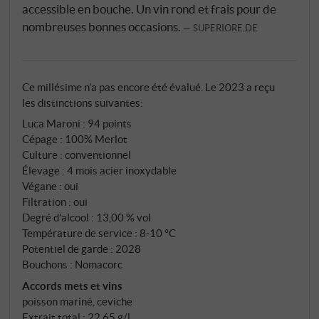
accessible en bouche. Un vin rond et frais pour de
nombreuses bonnes occasions.
SUPERIORE.DE
Ce millésime n’a pas encore été évalué. Le 2023 a reçu
les distinctions suivantes:
Luca Maroni
:
94 points
Cépage : 100% Merlot
Culture : conventionnel
Élevage : 4 mois acier inoxydable
Végane : oui
Filtration : oui
Degré d'alcool : 13,00 % vol
Température de service : 8‑10 °C
Potentiel de garde : 2028
Bouchons : Nomacorc
Accords mets et vins
poisson mariné, ceviche
Extrait total : 22,65 g/l