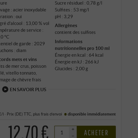
ture
Sucre résiduel : 0,78 g/l
mentation dure environ 40 jours dans des cuves en
vage : acier inoxydable
Sulfites : 53 mg/l
 15 °C – , bien plus que pour la plupart des rosés.
tration : oui
pH : 3,29
une profondeur et une complexité que les
ré d'alcool : 13,00 % vol
Allergènes
nent jamais. Viennent ensuite quatre mois en béton,
pérature de service :
contient des sulfites
10 °C
une clarification.
Informations
entiel de garde : 2029
nutritionnelles pro 100 ml
uchons : diam
Énergie en kcal : 64 kcal
cords mets et vins
Énergie en kJ : 266 kJ
its de mer crus, poisson
Glucides : 2,00 g
llé, vitello tonnato,
mage de chèvre frais
EN SAVOIR PLUS
€/l
·
Prix (DE)
TTC
, plus
frais d’envoi
disponible immédiatement
12,70 €
+
ACHETER
–