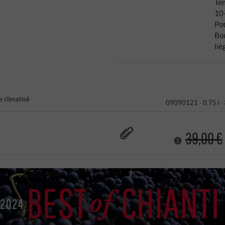
Tem
10
Pot
Bo
liè
 climatisé
09090121 ·
0,75 l ·
39,00 €