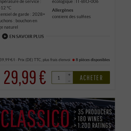
pérature de service :
écologique : IT‑BIO‑006
‑12 °C
Allergènes
entiel de garde : 2028+
contient des sulfites
uchons : bouchon en
ge naturel
EN SAVOIR PLUS
 39,99 €/l
·
Prix (DE)
TTC
, plus
frais d’envoi
8 pièces
disponibles
29,99 €
+
ACHETER
–