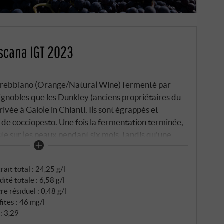
oscana IGT 2023
t Trebbiano (Orange/Natural Wine) fermenté par
gnobles que les Dunkley (anciens propriétaires du
ivée à Gaiole in Chianti. Ils sont égrappés et
e cocciopesto. Une fois la fermentation terminée,
ste sur les peaux pendant six mois, tandis qu'une
eaux vieillit pendant la même période dans des
rait total : 24,25 g/l
dité totale : 6,58 g/l
re résiduel : 0,48 g/l
fites : 46 mg/l
: 3,29