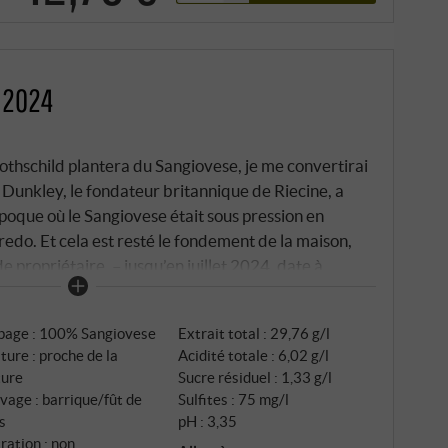
G 2024
othschild plantera du Sangiovese, je me convertirai
Dunkley, le fondateur britannique de Riecine, a
poque où le Sangiovese était sous pression en
redo. Et cela est resté le fondement de la maison,
 propriétaire, – jusqu’en juillet 2024, date à
, maître de chai et directeur depuis 2016, a
est devenu l’unique propriétaire de Riecine.
page : 100% Sangiovese
Extrait total : 29,76 g/l
ture : proche de la
Acidité totale : 6,02 g/l
ture
Sucre résiduel : 1,33 g/l
vage : barrique/fût de
Sulfites : 75 mg/l
s
pH : 3,35
tration : non