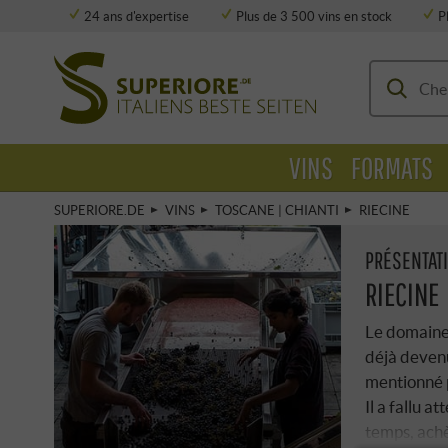
24 ans d'expertise
Plus de 3 500 vins en stock
P
Stockage entièrement climatisé
VINS
FORMATS
SUPERIORE.DE
VINS
TOSCANE | CHIANTI
RIECINE
PRÉSENTAT
RIECINE
Le domaine 
déjà deven
mentionné 
Il a fallu 
temps, achè