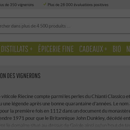
lus de 350 vignerons
Plus de 28 000 évaluations positives
DISTILLATS +
ÉPICERIE FINE
CADEAUX +
BIO
N
ION DES VIGNERONS
viticole Riecine compte parmi les perles du Chianti Classico et
u une légende après une bonne quarantaine d'années. Le nom 
pour la première fois en 1112 dans un document du monastère 
attendre 1971 pour que le Britannique John Dunkley, décédé en
te le domaine situé au-dessus de Gaiole ainsi qu'un bout de terr