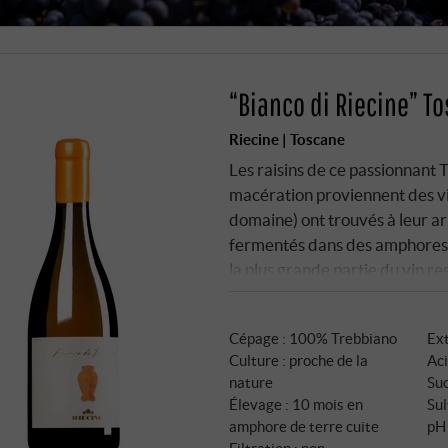
“Bianco di Riecine” T
Riecine | Toscane
Les raisins de ce passionnan
macération proviennent des vi
domaine) ont trouvés à leur arr
fermentés dans des amphores d
la plus grande partie du vin re
petite partie (10-15 %) sans p
tonneaux neufs de 500 litres.
Cépage : 100% Trebbiano
Ext
Culture : proche de la
Aci
nature
Suc
Élevage : 10 mois en
Sul
amphore de terre cuite
pH 
Filtration : non