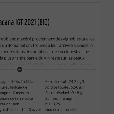
scana IGT 2021 (BIO)
 trebbiano macéré proviennent des vignobles que les
 du domaine) ont trouvés à leur arrivée à Gaiole in
 fermentés dans des amphores de cocciopesto. Une
la plus grande partie du vin reste sur les peaux
e petite partie (10-15 %) sans peaux vieillit pendant
eaux neufs de 500 litres. Jaune orangé saturé. Au
r, des notes de compote de pommes, d'agrumes et
page : 100% Trebbiano
Extrait total : 24,25 g/l
té, avec une acidité marquée et un magnifique tanin.
ture : biologique
Acidité totale : 6,58 g/l
rès captivant et bon à boire! SUPERIORE.DE
vage : 10 mois en
Sucre résiduel : 0,48 g/l
hore de terre cuite
Sulfites : 46 mg/l
tration : non
pH : 3,29
ré d'alcool : 12,50 % vol
Numéro de contrôle