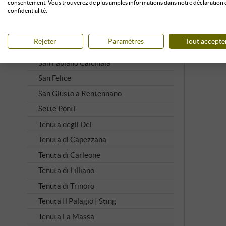
Ricasoli 1141
consentement. Vous trouverez de plus amples informations dans notre déclaration 
confidentialité.
Riecine
Rocca delle Macie
Rejeter
Paramètres
Tout accepte
Rocca di Montegrossi
San Fabiano Calcinaia
San Felice
San Giusto a Rentennano
Sette Ponti
Tenuta degli Dei
Tenuta di Capezzana
Tenuta di Carleone
Tenuta di Lilliano
Tenuta di Trinoro
Tenuta Il Palagio | Sting
Tenuta La Massa