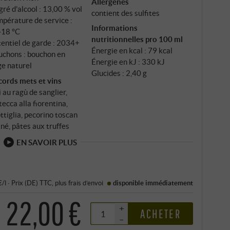
Allergènes
ré d'alcool : 13,00 % vol
contient des sulfites
pérature de service :
Informations
‑18 °C
nutritionnelles pro 100 ml
entiel de garde : 2034+
Énergie en kcal : 79 kcal
uchons : bouchon en
Énergie en kJ : 330 kJ
ge naturel
Glucides : 2,40 g
cords mets et vins
i au ragù de sanglier,
tecca alla fiorentina,
ttiglia, pecorino toscan
iné, pâtes aux truffes
EN SAVOIR PLUS
€/l
·
Prix (DE)
TTC
, plus
frais d’envoi
disponible immédiatement
22,00 €
+
ACHETER
–