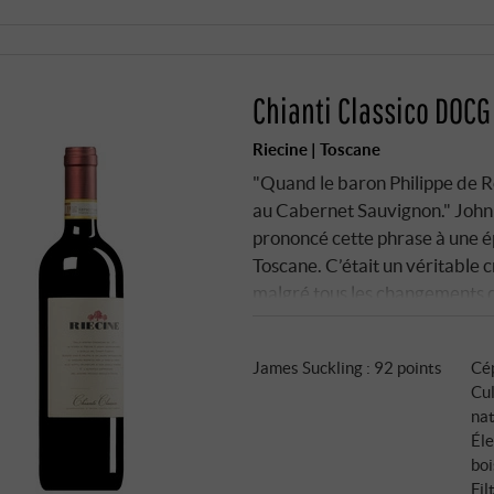
Chianti Classico DOC
Riecine | Toscane
"Quand le baron Philippe de R
au Cabernet Sauvignon." John 
prononcé cette phrase à une é
Toscane. C’était un véritable c
malgré tous les changements de
laquelle Alessandro Campatelli
racheté les parts restantes et 
James Suckling
:
92 points
Cé
Cul
na
Éle
boi
Fil