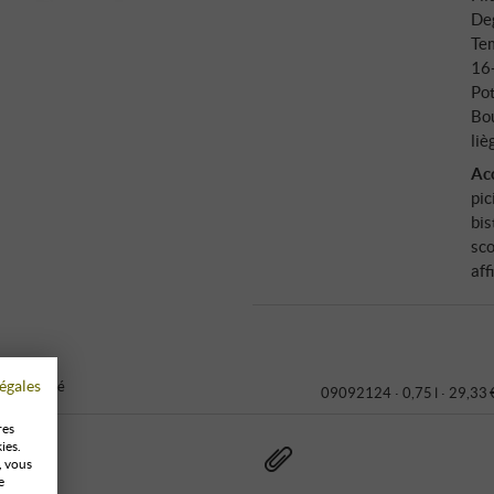
Deg
Tem
16
Pot
Bo
liè
Ac
pic
bis
sco
aff
égales
 climatisé
09092124 ·
0,75 l · 29,33 
res
ies.
, vous
e