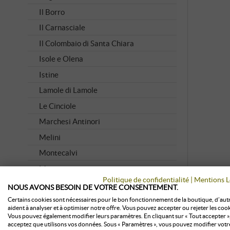
Il Borro
Il Carnasciale
Il Colombaio di Santa Chiara
Isole e Olena
Istine
Lamole di Lamole
Le Cinciole
Marchesi Antinori
Melini
Montecalvi
Montevertine
Politique de confidentialité
|
Mentions L
Stockage
Piaggia
NOUS AVONS BESOIN DE VOTRE CONSENTEMENT.
Poggio Bonelli
Certains cookies sont nécessaires pour le bon fonctionnement de la boutique, d’aut
aident à analyser et à optimiser notre offre. Vous pouvez accepter ou rejeter les cook
Querciabella
Vous pouvez également modifier leurs paramètres. En cliquant sur « Tout accepter »
acceptez que utilisons vos données. Sous « Paramètres », vous pouvez modifier votr