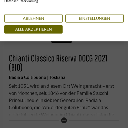
Datenschutzerklärung.
ABLEHNEN
EINSTELLUNGEN
ALLE AKZEPTIEREN
Chianti Classico Riserva DOCG 2021
(BIO)
Badia a Coltibuono | Toskana
Seit 1051 wird an diesem Ort Wein gemacht – erst
von Mönchen, seit 1846 von der Familie Stucchi
Prinetti, heute in siebter Generation. Badia a
Coltibuono, die "Abtei der guten Ernte", war das
erste führende Weingut im Chianti, das vollständig
auf biologischen Anbau umstellte. Die Riserva