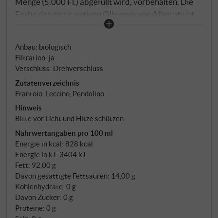
Menge (5.000 Fl.) abgefüllt wird, vorbehalten. Die
Farbe des extra-nativen Olivenöls von Albereto ist
ein intensives Smaragdgrün. Es hat einen intensiven,
krautigen Duft mit Noten von Spargel und
Anbau: biologisch
aromatischen Kräutern wie Estragon und Salbei. Der
Filtration: ja
Geschmack ist intensiv und stark mit einem
Verschluss: Drehverschluss
charakteristischen Nachgeschmack, der an das von
Zutatenverzeichnis
der Nase wahrgenommene Gemüse erinnert.
Frantoio, Leccino, Pendolino
SUPERIORE.DE
Hinweis
Bitte vor Licht und Hitze schützen.
Nährwertangaben pro 100 ml
Energie in kcal: 828 kcal
Energie in kJ: 3404 kJ
Fett: 92,00 g
Davon gesättigte Fettsäuren: 14,00 g
Kohlenhydrate: 0 g
Davon Zucker: 0 g
Proteine: 0 g