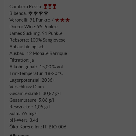
diesem besonderen Teil der Appellation und eine
Gambero Rosso
:
sehr getreue Interpretation der toskanischen
Bibenda
:
Traube.
Veronelli
:
91 Punkte
Doctor Wine
:
95 Punkte
James Suckling
:
91 Punkte
Rebsorte: 100% Sangiovese
Anbau: biologisch
Ausbau: 12 Monate Barrique
Filtration: ja
Alkoholgehalt: 15,00 % vol
Trinktemperatur: 18‑20 °C
Lagerpotenzial: 2036+
Verschluss: Diam
Gesamtextrakt: 30,87 g/l
Gesamtsäure: 5,86 g/l
Restzucker: 1,05 g/l
Sulfit: 69 mg/l
pH-Wert: 3,41
Öko-Kontrollnr.: IT‑BIO‑006
Allergene