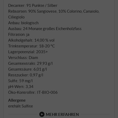
stammt aus massaler Selektion von Sangiovese und
Decanter
:
91 Punkte / Silber
historischen Komplementärsorten wie Canaiolo und
Rebsorten: 90% Sangiovese, 10% Colorino, Canaiolo,
Ciliegiolo, gewachsen auf den höchsten Hügeln bei
Ciliegiolo
Gaiole. Spontangärung mit wilden Hefen, drei
Anbau: biologisch
Wochen Maischekontakt, dann 24 Monate in
Ausbau: 24 Monate großes Eichenholzfass
französischen und österreichischen Eichenfässern.
Filtration: ja
Der 2021er profitierte von einem kühlen Jahr mit
Alkoholgehalt: 14,00 % vol
Trinktemperatur: 18‑20 °C
spätem Frost – geringere Erträge, dafür
Lagerpotenzial: 2035+
konzentrierte Qualität.
Verschluss: Diam
Gesamtextrakt: 29,93 g/l
Gesamtsäure: 6,01 g/l
Restzucker: 0,97 g/l
Sulfit: 59 mg/l
pH-Wert: 3,34
Öko-Kontrollnr.: IT‑BIO‑006
Allergene
enthält Sulfite
MEHR ERFAHREN