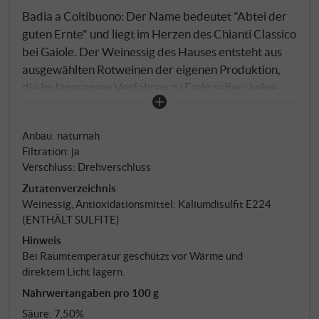
Badia a Coltibuono: Der Name bedeutet "Abtei der
guten Ernte" und liegt im Herzen des Chianti Classico
bei Gaiole. Der Weinessig des Hauses entsteht aus
ausgewählten Rotweinen der eigenen Produktion,
die im langsamen Verfahren zu Essig reifen: keine
industrielle Beschleunigung, sondern Zeit und das
Wissen des Essigmachers. Die Reifung in
Anbau: naturnah
Eichenfässern rundet das Aroma ab und mildert die
Filtration: ja
Säure – mit 7% ist er kräftig genug für Vinaigrettes
Verschluss: Drehverschluss
und Schmorgerichte, dabei fein genug für rohes
Zutatenverzeichnis
Gemüse. Toskanische Küchentradition in der
Weinessig, Antioxidationsmittel: Kaliumdisulfit E224
Flasche. SUPERIORE.DE
(ENTHÄLT SULFITE)
Hinweis
Bei Raumtemperatur geschützt vor Wärme und
direktem Licht lagern.
Nährwertangaben pro 100 g
Säure: 7,50%