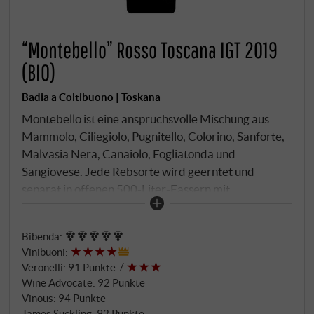
“Montebello” Rosso Toscana IGT 2019
(BIO)
Badia a Coltibuono | Toskana
Montebello ist eine anspruchsvolle Mischung aus
Mammolo, Ciliegiolo, Pugnitello, Colorino, Sanforte,
Malvasia Nera, Canaiolo, Fogliatonda und
Sangiovese. Jede Rebsorte wird geerntet und
separat in offenen 500-Liter-Fässern mit
einheimischen Hefen und manuellem Abstechen
vergoren. Im fesselnden Bouquet dunkle Kirschen
Bibenda
:
und Erde, dazu Noten von Zimt, Teer und gegrillten
Vinibuoni
:
Kräutern. Die definierten Tannine werden begleitet
Veronelli
:
91 Punkte
von einer schönen Säureader. Ein Wein mit großem
Wine Advocate
:
92 Punkte
Charakter und schöner Struktur, der sich bei jedem
Vinous
:
94 Punkte
Schluck verändert. SUPERIORE.DE
James Suckling
:
92 Punkte