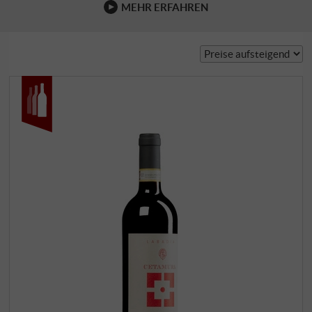
MEHR ERFAHREN
Prinetti …