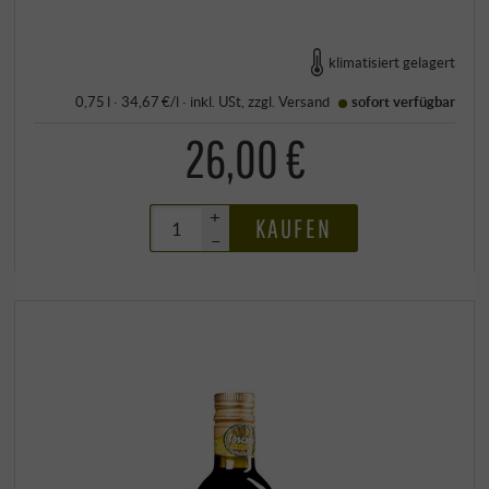
klimatisiert gelagert
0,75 l · 34,67 €/l
·
inkl. USt
, zzgl.
Versand
sofort verfügbar
26,00 €
+
KAUFEN
–