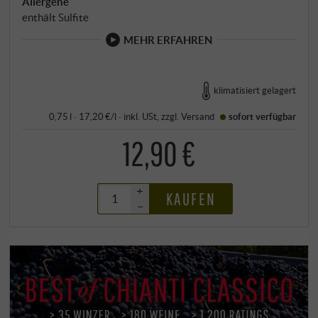
Allergene
enthält Sulfite
MEHR ERFAHREN
klimatisiert gelagert
0,75 l · 17,20 €/l
·
inkl. USt
, zzgl.
Versand
sofort verfügbar
12,90 €
+
KAUFEN
–