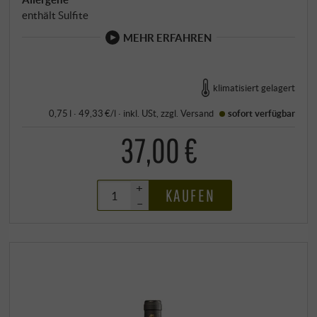
enthält Sulfite
MEHR ERFAHREN
klimatisiert gelagert
0,75 l · 49,33 €/l
·
inkl. USt
, zzgl.
Versand
sofort verfügbar
37,00 €
+
KAUFEN
–