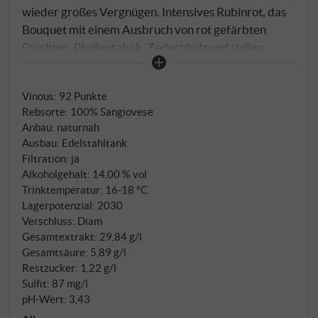
wieder großes Vergnügen. Intensives Rubinrot, das
Bouquet mit einem Ausbruch von rot gefärbten
Früchten, Pfeifentabak, Zedernholz und süßen
Gewürzen. Der vollmundige Geschmack des
Roberto Stucchi ist wunderbar geschmeidig, die
Vinous
:
92 Punkte
Säure gut ausgewogen und der Nachhall sauber und
Rebsorte: 100% Sangiovese
lang anhaltend.
SUPERIORE.DE
Anbau: naturnah
Ausbau: Edelstahltank
Filtration: ja
Alkoholgehalt: 14,00 % vol
Trinktemperatur: 16‑18 °C
Lagerpotenzial: 2030
Verschluss: Diam
Gesamtextrakt: 29,84 g/l
Gesamtsäure: 5,89 g/l
Restzucker: 1,22 g/l
Sulfit: 87 mg/l
pH-Wert: 3,43