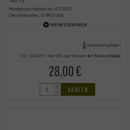
Salz: 0 g
Mindestens haltbar bis: 07/2027
Öko-Kontrollnr.: IT‑BIO‑006
MEHR ERFAHREN
klimatisiert gelagert
0,5 l · 56,00 €/l
·
inkl. USt
, zzgl.
Versand
9 Stück
verfügbar
28,00 €
+
KAUFEN
–