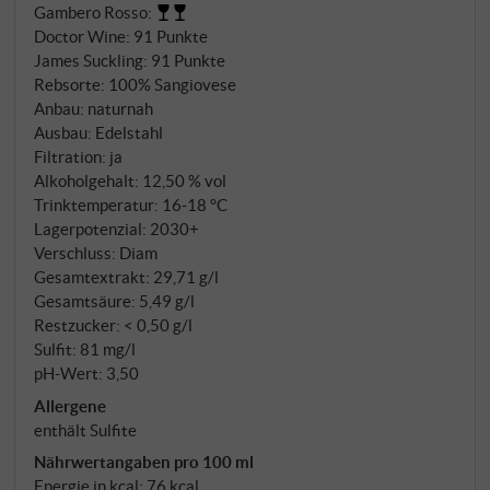
Am Gaumen wirkt er frisch und weich mit feiner
Gambero Rosso
:
Frucht und angenehmer Struktur, abgerundet durch
Doctor Wine
:
91 Punkte
eine saubere Säure und lebendige Frische. Ein
James Suckling
:
91 Punkte
Rebsorte: 100% Sangiovese
harmonischer, unkomplizierter Chianti – perfekt für
Anbau: naturnah
Pasta, Pizza oder entspannten Genuss in guter
Ausbau: Edelstahl
Gesellschaft. SUPERIORE.DE
Filtration: ja
Alkoholgehalt: 12,50 % vol
Trinktemperatur: 16‑18 °C
Lagerpotenzial: 2030+
Verschluss: Diam
Gesamtextrakt: 29,71 g/l
Gesamtsäure: 5,49 g/l
Restzucker: < 0,50 g/l
Sulfit: 81 mg/l
pH-Wert: 3,50
Allergene
enthält Sulfite
Nährwertangaben pro 100 ml
Energie in kcal: 76 kcal