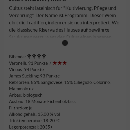
Cultus steht lateinisch für "Kultivierung, Pflege und
Verehrung". Der Name ist Programm: Dieser Wein
ehrt die Tradition, indem er sie neu interpretiert. Wo
die klassische Riserva des Hauses auf bewährte
Strukturen setzt, wagt der Cultus einen längeren
Atem. Vierzig Tage Maischekontakt statt der
üblichen drei Wochen, Sangiovese ergänzt durch die
Bibenda
:
historischen Begleiter Colorino, Canaiolo und
Veronelli
:
91 Punkte
Ciliegiolo – allesamt aus massaler Selektion der
Vinous
:
94 Punkte
ältesten Reben des Guts. Die Weinberge liegen auf
James Suckling
:
93 Punkte
250 bis 330 Metern Höhe, auf tonhaltigem Lehm
Rebsorten: 85% Sangiovese, 15% Ciliegiolo, Colorino,
über Kalkstein, seit 1995 biologisch bewirtschaftet,
Mammolo u.a.
seit 2003 zertifiziert. Der Jahrgang 2019 brachte
Anbau: biologisch
Ausbau: 18 Monate Eichenholzfass
ideale Bedingungen: ein früher Austrieb im warmen
Filtration: ja
Frühling, ausgleichende Regenfälle bis in den
Alkoholgehalt: 15,00 % vol
Sommer, dann perfekte Reife.
Trinktemperatur: 18‑20 °C
Lagerpotenzial: 2035+