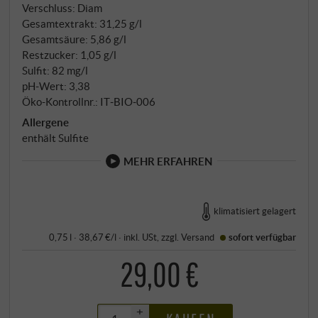
Verschluss: Diam
Gesamtextrakt: 31,25 g/l
Gesamtsäure: 5,86 g/l
Restzucker: 1,05 g/l
Sulfit: 82 mg/l
pH-Wert: 3,38
Öko-Kontrollnr.: IT‑BIO‑006
Allergene
enthält Sulfite
MEHR ERFAHREN
klimatisiert gelagert
0,75 l · 38,67 €/l
·
inkl. USt
, zzgl.
Versand
sofort verfügbar
29,00 €
+