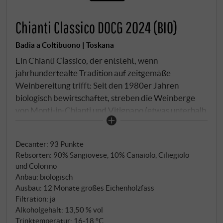
Chianti Classico DOCG 2024 (BIO)
Badia a Coltibuono | Toskana
Ein Chianti Classico, der entsteht, wenn
jahrhundertealte Tradition auf zeitgemäße
Weinbereitung trifft: Seit den 1980er Jahren
biologisch bewirtschaftet, streben die Weinberge
von Monti‑in‑Chianti und Vitignano (etwas unterhalb
gelegen) aus Ton‑Lehm‑ und Kalkböden nach
Ausdruck und Balance. Die Reben (90% Sangiovese
Decanter
:
93 Punkte
ergänzt durch etwas Colorino, Canaiolo, Ciliegiolo)
Rebsorten: 90% Sangiovese, 10% Canaiolo, Ciliegiolo
wurzeln in Höhen zwischen 250 m und 330 m über
und Colorino
dem Meer.
Anbau: biologisch
Ausbau: 12 Monate großes Eichenholzfass
Filtration: ja
Alkoholgehalt: 13,50 % vol
Trinktemperatur: 16‑18 °C