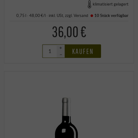
klimatisiert gelagert
0,75 l · 48,00 €/l
·
inkl. USt
, zzgl.
Versand
10 Stück
verfügbar
36,00 €
+
KAUFEN
–