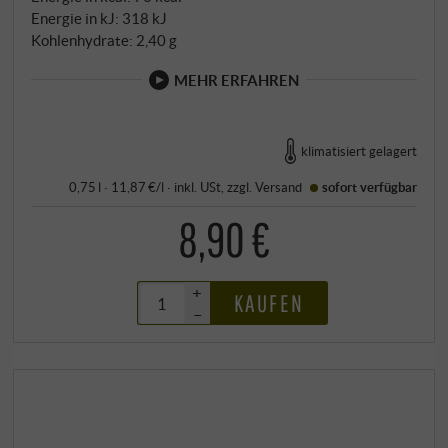
Energie in kJ: 318 kJ
Kohlenhydrate: 2,40 g
MEHR ERFAHREN
klimatisiert gelagert
0,75 l · 11,87 €/l
·
inkl. USt
, zzgl.
Versand
sofort verfügbar
8,90 €
+
KAUFEN
–