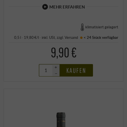
MEHR ERFAHREN
klimatisiert gelagert
0,5 l · 19,80 €/l
·
inkl. USt
, zzgl.
Versand
< 24 Stück
verfügbar
9,90 €
+
KAUFEN
–