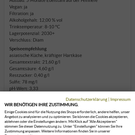
extrahieren. Die Gärung erfolgt im Holzfass und in
Vegan: ja
Stahltanks, großteils spontan mit wilden Hefen.
Filtration: ja
Alkoholgehalt: 12,00 % vol
Während des fünfmonatigen Ausbaus auf der
Trinktemperatur: 8‑10 °C
Feinhefe verfeinern sich Aroma und Geschmack –
Lagerpotenzial: 2030+
der Wein entwickelt jene Balance zwischen Frucht
Verschluss: Diam
und Mineralität, die trockene Muskateller
Speiseempfehlung
auszeichnet.
asiatische Küche, kräftiger Hartkäse
Gesamtextrakt: 21,60 g/l
Gesamtsäure: 4,60 g/l
Restzucker: 0,40 g/l
Sulfit: 78 mg/l
pH-Wert: 3,33
Öko-Kontrollnr.: IT‑BIO‑013
Datenschutzerklärung
|
Impressum
Allergene
WIR BENÖTIGEN IHRE ZUSTIMMUNG.
enthält Sulfite
Einige Cookies sind für die Nutzung des Shops erforderlich, andere helfen, unser
Angebot zu analysieren und zu optimieren. Sie können die Cookies akzeptieren,
Nährwertangaben pro 100 ml
ablehnen oder die Einstellungen ändern. Mit Klick auf "Alle Akzeptieren"
Energie in kcal: 71 kcal
stimmen Sie dieser Datennutzung zu. Unter "Einstellungen" können Sie Ihre
Zustimmung anpassen. Weitere Informationen finden Sie in unserer
Energie in kJ: 296 kJ