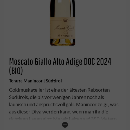
Moscato Giallo Alto Adige DOC 2024
(BIO)
Tenuta Manincor | Südtirol
Goldmuskateller ist eine der ältesten Rebsorten
Südtirols, die bis vor wenigen Jahren noch als
launisch und anspruchsvoll galt. Manincor zeigt, was
aus dieser Diva werden kann, wenn man ihr die
richtigen Lagen gibt: Mareit Leiten auf 350 Metern,
extrem steil nach Süden exponiert mit warmen