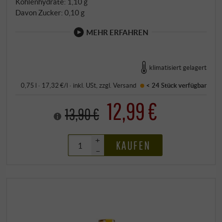
Kohlenhydrate: 1,10 g
Davon Zucker: 0,10 g
MEHR ERFAHREN
klimatisiert gelagert
0,75 l · 17,32 €/l
·
inkl. USt
, zzgl.
Versand
< 24 Stück
verfügbar
12,99 €
13,90 €
+
KAUFEN
–