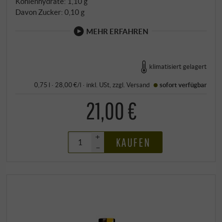
Kohlenhydrate: 1,10 g
Davon Zucker: 0,10 g
MEHR ERFAHREN
klimatisiert gelagert
0,75 l · 28,00 €/l
·
inkl. USt
, zzgl.
Versand
sofort verfügbar
21,00 €
+
KAUFEN
–