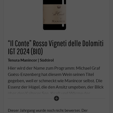
“Il Conte” Rosso Vigneti delle Dolomiti
IGT 2024 (BIO)
Tenuta Manincor | Südtirol
Hier wird der Name zum Programm: Michael Graf
Goëss-Enzenberg hat diesem Wein seinen Titel
gegeben, weil er schmeckt wie Manincor selbst. Die
Essenz der Hügel, die den Ansitz umgeben, der Blick
über den Kalterer See, Kraft und Wärme der
wärmsten Lagen Südtirols – alles findet sich in
diesem Glas vereint. Trauben von Manincor und
Dieser Jahrgang wurde noch nicht bewertet. Der
Panholzerhof, beide auf 250m, Südosthänge mit