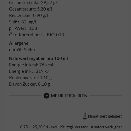
Gesamtextrakt: 29,57 g/l
maximale Fruchtklarheit. Anschließend reift der
Gesamtsäure: 5,20 g/l
Wein fünf Monate auf der Feinhefe in großen
Restzucker: 0,90 g/l
Holzfässern, wo sich Aromen verfeinern und die
Sulfit: 82 mg/l
natürliche Eleganz des Vernatsch zur vollen
pH-Wert: 3,38
Entfaltung kommt.
Öko-Kontrollnr.: IT‑BIO‑013
Allergene
enthält Sulfite
Nährwertangaben pro 100 ml
Energie in kcal: 76 kcal
Energie in kJ: 319 kJ
Kohlenhydrate: 1,10 g
Davon Zucker: 0,10 g
MEHR ERFAHREN
klimatisiert gelagert
0,75 l · 25,20 €/l
·
inkl. USt
, zzgl.
Versand
sofort verfügbar