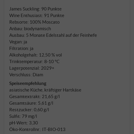
Schotterböden und Moränenablagerungen. Dazu
James Suckling
:
90 Punkte
Vogelleiten und Panholzer mit lehmigem
Wine Enthusiast
:
91 Punkte
Kalkschotterboden – Lagen, in denen der
Rebsorte: 100% Moscato
überschäumende Wuchs des Muskatellers gezähmt
Anbau: biodynamisch
wird und perfekte Reife erreicht. Die entrappten
Ausbau: 5 Monate Edelstahl auf der Feinhefe
Beeren mazerieren zwölf Stunden in der Presse, um
Vegan: ja
Aroma und Struktur aus den Beerenhäuten zu
Filtration: ja
Alkoholgehalt: 12,50 % vol
extrahieren. Die Gärung erfolgt im Holzfass und in
Trinktemperatur: 8‑10 °C
Stahltanks, großteils spontan mit wilden Hefen.
Lagerpotenzial: 2029+
Während des fünfmonatigen Ausbaus auf der
Verschluss: Diam
Feinhefe verfeinern sich Aroma und Geschmack –
Speiseempfehlung
der Wein entwickelt jene Balance zwischen Frucht
asiatische Küche, kräftiger Hartkäse
und Mineralität, die trockene Muskateller
Gesamtextrakt: 21,65 g/l
auszeichnet.
Gesamtsäure: 5,61 g/l
Restzucker: 0,60 g/l
Sulfit: 79 mg/l
pH-Wert: 3,30
Öko-Kontrollnr.: IT‑BIO‑013