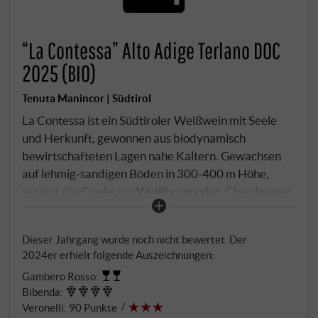
“La Contessa” Alto Adige Terlano DOC
2025 (BIO)
Tenuta Manincor | Südtirol
La Contessa ist ein Südtiroler Weißwein mit Seele
und Herkunft, gewonnen aus biodynamisch
bewirtschafteten Lagen nahe Kaltern. Gewachsen
auf lehmig-sandigen Böden in 300-400 m Höhe,
vereint die Cuvée aus Weißburgunder, Chardonnay
und Sauvignon Blanc alpine Frische mit südlichem
Charme. Spontan vergoren und teils im Holz, teils im
Dieser Jahrgang wurde noch nicht bewertet. Der
Edelstahl ausgebaut, zeigt sich der Wein
2024er erhielt folgende Auszeichnungen:
vielschichtig und präzise: zartfruchtige Noten von
Gambero Rosso
:
Apfel, Zitrus und Melisse, begleitet von salziger
Bibenda
:
Mineralität und lebendiger Säure. Am Gaumen fein
Veronelli
:
90 Punkte
balanciert, trocken und animierend – ein