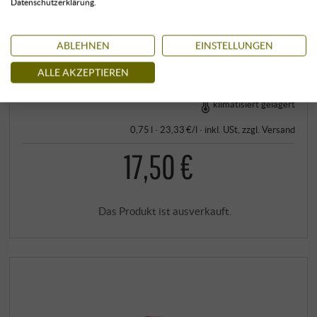
Datenschutzerklärung.
Kohlenhydrate: 1,10 g
Davon Zucker: 0,10 g
ABLEHNEN
EINSTELLUNGEN
MEHR ERFAHREN
ALLE AKZEPTIEREN
klimatisiert gelagert
0,75 l · 23,33 €/l
·
inkl. USt
, zzgl.
Versand
17,50 €
Das Produkt ist ausverkauft.