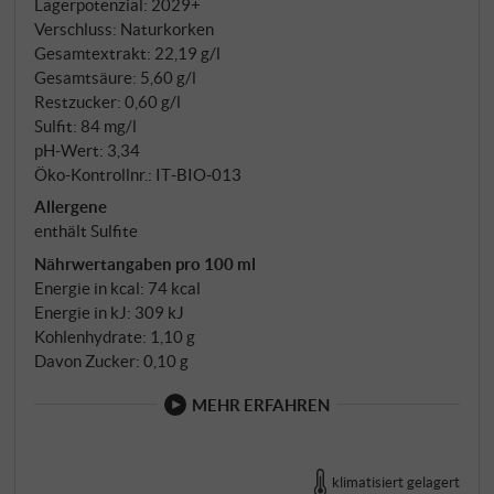
Lagerpotenzial: 2029+
Verschluss: Naturkorken
Gesamtextrakt: 22,19 g/l
Gesamtsäure: 5,60 g/l
Restzucker: 0,60 g/l
Sulfit: 84 mg/l
pH-Wert: 3,34
Öko-Kontrollnr.: IT‑BIO‑013
Allergene
enthält Sulfite
Nährwertangaben pro 100 ml
Energie in kcal: 74 kcal
Energie in kJ: 309 kJ
Kohlenhydrate: 1,10 g
Davon Zucker: 0,10 g
MEHR ERFAHREN
klimatisiert gelagert