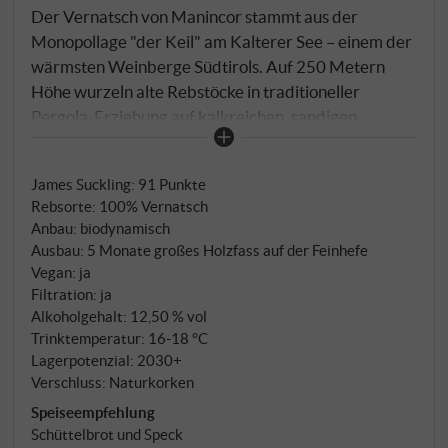
Der Vernatsch von Manincor stammt aus der
Monopollage "der Keil" am Kalterer See – einem der
wärmsten Weinberge Südtirols. Auf 250 Metern
Höhe wurzeln alte Rebstöcke in traditioneller
Pergola-Erziehung auf kalkreichen, sandigen
Lehmböden. Die Südausrichtung mit direktem
Seeblick sorgt für optimale Stauwärme und perfekte
James Suckling
:
91 Punkte
Reifebedingungen. Nach feuchtem Frühjahr 2024
Rebsorte: 100% Vernatsch
und heißem Sommer brachte der goldene Herbst
Anbau: biodynamisch
physiologisch ausgereifte Trauben mit moderatem
Ausbau: 5 Monate großes Holzfass auf der Feinhefe
Alkohol und kühlem Charakter. Mitte September
Vegan: ja
erfolgte die Handlese bei idealem Reifegrad und
Filtration: ja
einem Ertrag von 60 Hektolitern pro Hektar. Die
Alkoholgehalt: 12,50 % vol
Trinktemperatur: 16‑18 °C
entrappten Beeren vergären spontan mit wilden
Lagerpotenzial: 2030+
Hefen in offenen Holzbottichen. Während der
Verschluss: Naturkorken
einwöchigen Maischegärung bei gemäßigten 24°C
Speiseempfehlung
wird der Tresterhut nur einmal täglich behutsam
Schüttelbrot und Speck
untergestochen – minimale Intervention für