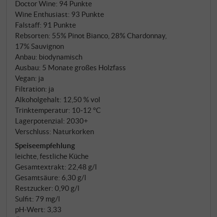
Doctor Wine
:
94 Punkte
ausdrucksstarker, biodynamischer Weißwein mit
Wine Enthusiast
:
93 Punkte
kühler Eleganz und südtiroler Handschrift.
Falstaff
:
91 Punkte
SUPERIORE.DE
Rebsorten: 55% Pinot Bianco, 28% Chardonnay,
17% Sauvignon
Anbau: biodynamisch
Ausbau: 5 Monate großes Holzfass
Vegan: ja
Filtration: ja
Alkoholgehalt: 12,50 % vol
Trinktemperatur: 10‑12 °C
Lagerpotenzial: 2030+
Verschluss: Naturkorken
Speiseempfehlung
leichte, festliche Küche
Gesamtextrakt: 22,48 g/l
Gesamtsäure: 6,30 g/l
Restzucker: 0,90 g/l
Sulfit: 79 mg/l
pH-Wert: 3,33