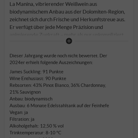
La Manina, vibrierender Weißwein aus
biodynamischem Anbau aus der Dolomiten-Region,
zeichnet sich durch Frische und Herkunftstreue aus.
Er verfügt über jede Menge Präzision und
animierende Zugkraft – mehr als nur unkompliziert,
er trägt den Stil des Hauses perfekt und verfügt über
eine attraktive Persönlichkeit. Nach der Handlese
Dieser Jahrgang wurde noch nicht bewertet. Der
fermentiert der Wein bei kontrollierten
2024er erhielt folgende Auszeichnungen:
Temperaturen in Edelstahl. Anschließend erfolgt
James Suckling
:
91 Punkte
eine wenige Monate dauernde Feinhefelagerung zur
Wine Enthusiast
:
90 Punkte
Förderung von Textur und Struktur.
Rebsorten: 43% Pinot Bianco, 36% Chardonnay,
21% Sauvignon
Anbau: biodynamisch
Ausbau: 6 Monate Edelstahltank auf der Feinhefe
Vegan: ja
Filtration: ja
Alkoholgehalt: 12,50 % vol
Trinktemperatur: 8‑10 °C