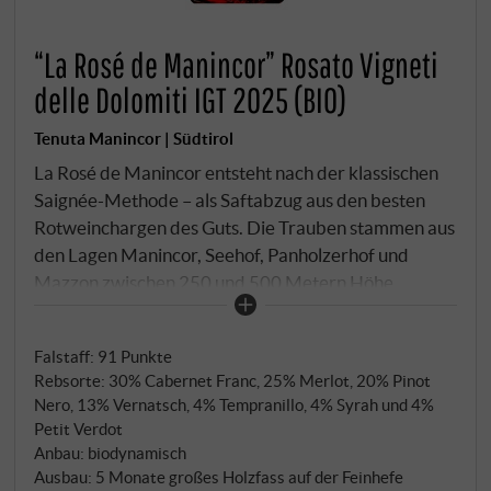
“La Rosé de Manincor” Rosato Vigneti
delle Dolomiti IGT 2025 (BIO)
Tenuta Manincor | Südtirol
La Rosé de Manincor entsteht nach der klassischen
Saignée-Methode – als Saftabzug aus den besten
Rotweinchargen des Guts. Die Trauben stammen aus
den Lagen Manincor, Seehof, Panholzerhof und
Mazzon zwischen 250 und 500 Metern Höhe.
Kräftige Lehmböden, durchzogen von Kalkschotter
und Gletschergesteinsablagerungen, prägen den
Falstaff
:
91 Punkte
Charakter. Die Cuvée wechselt von Jahr zu Jahr
Rebsorte: 30% Cabernet Franc, 25% Merlot, 20% Pinot
leicht in ihrer Zusammensetzung – 2025 besteht sie
Nero, 13% Vernatsch, 4% Tempranillo, 4% Syrah und 4%
aus 30% Cabernet Franc, 25% Merlot, 20% Pinot
Petit Verdot
Nero, 13% Vernatsch, 4% Tempranillo, 4% Syrah und
Anbau: biodynamisch
4% Petit Verdot. Nach sechs bis zwölf Stunden
Ausbau: 5 Monate großes Holzfass auf der Feinhefe