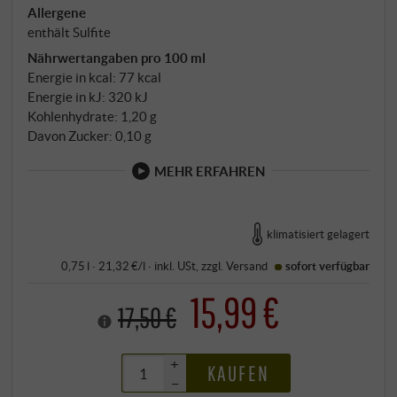
Allergene
enthält Sulfite
Nährwertangaben pro 100 ml
Energie in kcal: 77 kcal
Energie in kJ: 320 kJ
Kohlenhydrate: 1,20 g
Davon Zucker: 0,10 g
MEHR ERFAHREN
klimatisiert gelagert
0,75 l · 21,32 €/l
·
inkl. USt
, zzgl.
Versand
sofort verfügbar
15,99 €
17,50 €
+
KAUFEN
–