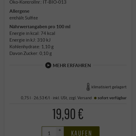
Öko-Kontrollnr.: IT‑BIO‑013
Allergene
enthält Sulfite
Nährwertangaben pro 100 ml
Energie in kcal: 74 kcal
Energie in kJ: 310 kJ
Kohlenhydrate: 1,10 g
Davon Zucker: 0,10 g
MEHR ERFAHREN
klimatisiert gelagert
0,75 l · 26,53 €/l
·
inkl. USt
, zzgl.
Versand
sofort verfügbar
19,90 €
+
KAUFEN