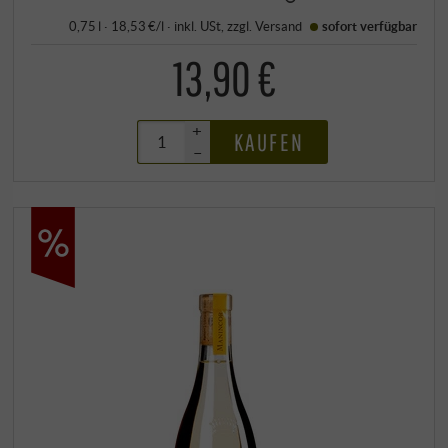
0,75 l · 18,53 €/l
·
inkl. USt
, zzgl.
Versand
sofort verfügbar
13,90 €
+
KAUFEN
–