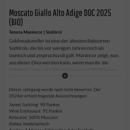
Moscato Giallo Alto Adige DOC 2025
(BIO)
Tenuta Manincor | Südtirol
Goldmuskateller ist eine der ältesten Rebsorten
Südtirols, die bis vor wenigen Jahren noch als
launisch und anspruchsvoll galt. Manincor zeigt, was
aus dieser Diva werden kann, wenn man ihr die
richtigen Lagen gibt: Mareit Leiten auf 350 Metern,
extrem steil nach Süden exponiert mit warmen
Schotterböden und Moränenablagerungen. Dazu
Dieser Jahrgang wurde noch nicht bewertet. Der
Vogelleiten und Panholzer mit lehmigem
2024er erhielt folgende Auszeichnungen:
Kalkschotterboden – Lagen, in denen der
James Suckling
:
90 Punkte
überschäumende Wuchs des Muskatellers gezähmt
Wine Enthusiast
:
91 Punkte
wird und perfekte Reife erreicht. Die entrappten
Rebsorte: 100% Moscato
Beeren mazerieren zwölf Stunden in der Presse, um
Anbau: biodynamisch
Aroma und Struktur aus den Beerenhäuten zu
Ausbau: 5 Monate Edelstahl auf der Feinhefe