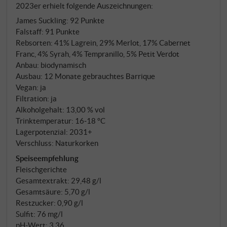
2023er erhielt folgende Auszeichnungen:
sandigen Lehmböden voller Kalkschotter und
James Suckling
:
92 Punkte
Gletscherablagerungen.
Falstaff
:
91 Punkte
Rebsorten: 41% Lagrein, 29% Merlot, 17% Cabernet
Franc, 4% Syrah, 4% Tempranillo, 5% Petit Verdot
Anbau: biodynamisch
Ausbau: 12 Monate gebrauchtes Barrique
Vegan: ja
Filtration: ja
Alkoholgehalt: 13,00 % vol
Trinktemperatur: 16‑18 °C
Lagerpotenzial: 2031+
Verschluss: Naturkorken
Speiseempfehlung
Fleischgerichte
Gesamtextrakt: 29,48 g/l
Gesamtsäure: 5,70 g/l
Restzucker: 0,90 g/l
Sulfit: 76 mg/l
pH-Wert: 3,36