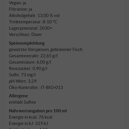
Maischestandzeit wird der Most abgezogen – jener
Vegan: ja
Filtration: ja
Teil, der die Rotweine konzentrierter macht und dem
Alkoholgehalt: 13,00 % vol
Rosé seine Farbe, Struktur und Aromenfülle gibt. Die
Trinktemperatur: 8‑10 °C
Gärung erfolgt in Holzfässern, zum Teil spontan mit
Lagerpotenzial: 2030+
wilden Hefen. Anschließend reift der Wein fünf
Verschluss: Diam
Monate auf der Feinhefe, wo sich Aromen verfeinern
Speiseempfehlung
und jene cremige Textur entwickelt, die La Rosé
gewürzte Vorspeisen, gebratener Fisch
auszeichnet.
Gesamtextrakt: 22,65 g/l
Gesamtsäure: 6,00 g/l
Restzucker: 0,90 g/l
Sulfit: 73 mg/l
pH-Wert: 3,29
Öko-Kontrollnr.: IT‑BIO‑013
Allergene
enthält Sulfite
Nährwertangaben pro 100 ml
Energie in kcal: 76 kcal
Energie in kJ: 319 kJ