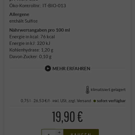
Öko-Kontrollnr.: IT‑BIO‑013
Allergene
enthält Sulfite
Nährwertangaben pro 100 ml
Energie in kcal: 76 kcal
Energie in kJ: 320 kJ
Kohlenhydrate: 1,20 g
Davon Zucker: 0,10 g
MEHR ERFAHREN
klimatisiert gelagert
0,75 l · 26,53 €/l
·
inkl. USt
, zzgl.
Versand
sofort verfügbar
19,90 €
+