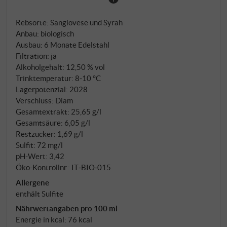
mit Anklängen an Mineralien und Limettenschale.
Ein faszinierender und komplexer Rosato, der sehr
Rebsorte: Sangiovese und Syrah
erfrischend, pikant und eigenständig ist.
Anbau: biologisch
SUPERIORE.DE
Ausbau: 6 Monate Edelstahl
Filtration: ja
Alkoholgehalt: 12,50 % vol
Trinktemperatur: 8‑10 °C
Lagerpotenzial: 2028
Verschluss: Diam
Gesamtextrakt: 25,65 g/l
Gesamtsäure: 6,05 g/l
Restzucker: 1,69 g/l
Sulfit: 72 mg/l
pH-Wert: 3,42
Öko-Kontrollnr.: IT‑BIO‑015
Allergene
enthält Sulfite
Nährwertangaben pro 100 ml
Energie in kcal: 76 kcal