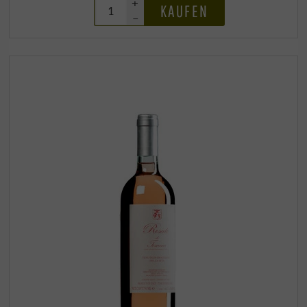
+
KAUFEN
–