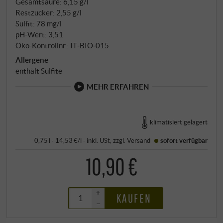
Gesamtsäure: 6,15 g/l
Restzucker: 2,55 g/l
Sulfit: 78 mg/l
pH-Wert: 3,51
Öko-Kontrollnr.: IT‑BIO‑015
Allergene
enthält Sulfite
MEHR ERFAHREN
klimatisiert gelagert
0,75 l · 14,53 €/l
·
inkl. USt
, zzgl.
Versand
sofort verfügbar
10,90 €
+
KAUFEN
–