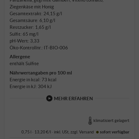
Ziegenkäse mit Honig
Gesamtextrakt: 24,15 g/l
Gesamtsäure: 6,10 g/l
Restzucker: 1,65 g/l
Sulfit: 65 mg/l
pH-Wert: 3,33
Öko-Kontrollnr.: IT‑BIO‑006
Allergene
enthält Sulfite
Nährwertangaben pro 100 ml
Energie in kcal: 73 kcal
Energie in kJ: 304 kJ
MEHR ERFAHREN
klimatisiert gelagert
0,75 l · 13,20 €/l
·
inkl. USt
, zzgl.
Versand
sofort verfügbar