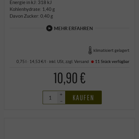
Energie in kJ: 318 kJ
Kohlenhydrate: 1,40 g
Davon Zucker: 0,40 g
MEHR ERFAHREN
klimatisiert gelagert
0,75 l · 14,53 €/l
·
inkl. USt
, zzgl.
Versand
11 Stück
verfügbar
10,90 €
+
KAUFEN
–