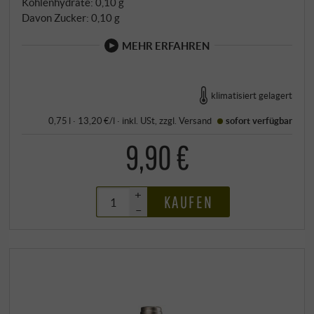
Kohlenhydrate: 0,10 g
Davon Zucker: 0,10 g
MEHR ERFAHREN
klimatisiert gelagert
0,75 l · 13,20 €/l
·
inkl. USt
, zzgl.
Versand
sofort verfügbar
9,90 €
+
KAUFEN
–