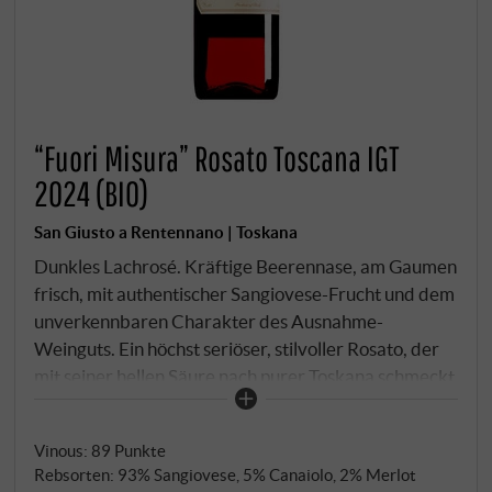
“Fuori Misura” Rosato Toscana IGT
2024 (BIO)
San Giusto a Rentennano | Toskana
Dunkles Lachrosé. Kräftige Beerennase, am Gaumen
frisch, mit authentischer Sangiovese-Frucht und dem
unverkennbaren Charakter des Ausnahme-
Weinguts. Ein höchst seriöser, stilvoller Rosato, der
mit seiner hellen Säure nach purer Toskana schmeckt
und ein hervorragender Begleiter mediterraner
Speisen ist.
SUPERIORE.DE
Vinous
:
89 Punkte
Rebsorten: 93% Sangiovese, 5% Canaiolo, 2% Merlot