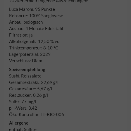
2024er erhielt folgende Auszeichnungen:
tänzelnd leicht, mit knochenklarer Säure und
Luca Maroni
:
95 Punkte
knackiger Frucht, leicht salzige Noten und ein
Rebsorte: 100% Sangiovese
Ausdruck roter Johannisbeeren runden das Bild ab.
Anbau: biologisch
Unfiltriert, direkt, frisch – ein belebender
Ausbau: 4 Monate Edelstahl
Kontrapunkt zum grauen Alltag. Flower Power
Filtration: ja
vereint Sangiovese in reduktiver Klarheit mit
Alkoholgehalt: 12,50 % vol
Trinkfreude und Eingängigkeit – puristisch, rosa und
Trinktemperatur: 8‑10 °C
Lagerpotenzial: 2029
voller Emotionen. SUPERIORE.DE
Verschluss: Diam
Speiseempfehlung
Sushi, Reissalate
Gesamtextrakt: 22,69 g/l
Gesamtsäure: 5,67 g/l
Restzucker: 0,26 g/l
Sulfit: 77 mg/l
pH-Wert: 3,42
Öko-Kontrollnr.: IT‑BIO‑006
Allergene
enthält Sulfite