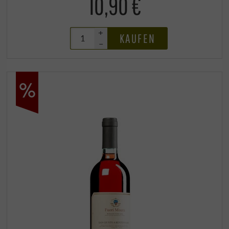
10,90 €
+
KAUFEN
–