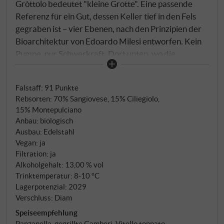
Gròttolo bedeutet "kleine Grotte". Eine passende
Referenz für ein Gut, dessen Keller tief in den Fels
gegraben ist – vier Ebenen, nach den Prinzipien der
Bioarchitektur von Edoardo Milesi entworfen. Kein
Pumpe, nur Schwerkraft. Dort unten, wo die
Temperatur gleichbleibt und die Zeit anders läuft,
reift auch dieser Rosato. Sangiovese, sanft gepresst,
Falstaff
:
91 Punkte
kurze Maischegärung bei kühlen Temperaturen,
Rebsorten: 70% Sangiovese, 15% Ciliegiolo,
Stahl – so entsteht aus Montecuccos wichtigster
15% Montepulciano
Rebsorte ein Rosé, der den Charakter des Terroirs in
Anbau: biologisch
einer anderen Farbe erzählt.
Ausbau: Edelstahl
Vegan: ja
Filtration: ja
Alkoholgehalt: 13,00 % vol
Trinktemperatur: 8‑10 °C
Lagerpotenzial: 2029
Verschluss: Diam
Speiseempfehlung
Panzanella, gegrillte Gamberi, Vitello tonnato,