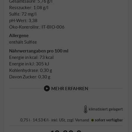
Gesamtsäure: 5,76 g/l
Restzucker: 1,08 g/l
Sulfit: 72 mg/l
pH-Wert: 3,38
Öko-Kontrollnr.: IT‑BIO‑006
Allergene
enthält Sulfite
Nährwertangaben pro 100 ml
Energie in kcal: 73 kcal
Energie in kJ: 305 kJ
Kohlenhydrate: 0,30 g
Davon Zucker: 0,30 g
MEHR ERFAHREN
klimatisiert gelagert
0,75 l · 14,53 €/l
·
inkl. USt
, zzgl.
Versand
sofort verfügbar