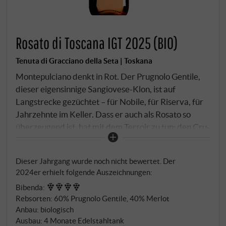
Rosato di Toscana IGT 2025 (BIO)
Tenuta di Gracciano della Seta | Toskana
Montepulciano denkt in Rot. Der Prugnolo Gentile,
dieser eigensinnige Sangiovese-Klon, ist auf
Langstrecke gezüchtet – für Nobile, für Riserva, für
Jahrzehnte im Keller. Dass er auch als Rosato so
überzeugend ist, hat mit dem Terroir zu tun: den Cru-
Lagen Toraia und Casale auf 300 bis 350 Metern,
lehmig-siltige Böden, Süd- bis Südostexposition.
Dieser Jahrgang wurde noch nicht bewertet. Der
Handlese Ende September, Kryomazeration für vier
2024er erhielt folgende Auszeichnungen:
bis fünf Stunden.
Bibenda
:
Rebsorten: 60% Prugnolo Gentile, 40% Merlot
Anbau: biologisch
Ausbau: 4 Monate Edelstahltank