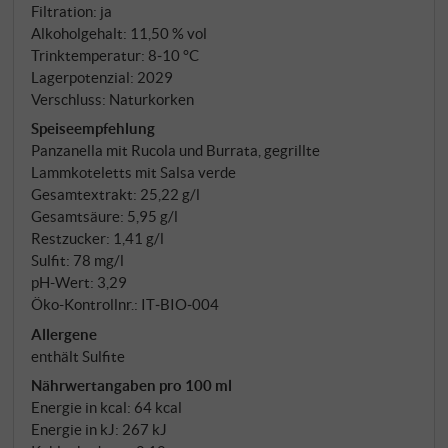
Filtration: ja
Alkoholgehalt: 11,50 % vol
Trinktemperatur: 8‑10 °C
Lagerpotenzial: 2029
Verschluss: Naturkorken
Speiseempfehlung
Panzanella mit Rucola und Burrata, gegrillte
Lammkoteletts mit Salsa verde
Gesamtextrakt: 25,22 g/l
Gesamtsäure: 5,95 g/l
Restzucker: 1,41 g/l
Sulfit: 78 mg/l
pH-Wert: 3,29
Öko-Kontrollnr.: IT‑BIO‑004
Allergene
enthält Sulfite
Nährwertangaben pro 100 ml
Energie in kcal: 64 kcal
Energie in kJ: 267 kJ