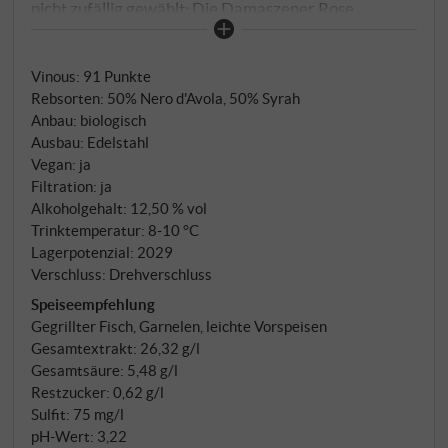
nicht zufällig gewählt: Die Damaszener Rose
beschreibt den Wein besser als jeder Technikbegriff
es könnte. Nero d'Avola und Syrah – ergänzt von
Vinous
:
91 Punkte
einem kleinen Anteil Sauvignon Blanc – aus den
Rebsorten: 50% Nero d'Avola, 50% Syrah
Weinbergen des Stammguts in Menfi, im
Anbau: biologisch
südwestlichen Sizilien, auf tonigen Böden zwischen
Ausbau: Edelstahl
Mittelmeerbrise und sizilianischer Sonne. Biologisch
Vegan: ja
bewirtschaftet.
Filtration: ja
Alkoholgehalt: 12,50 % vol
Trinktemperatur: 8‑10 °C
Lagerpotenzial: 2029
Verschluss: Drehverschluss
Speiseempfehlung
Gegrillter Fisch, Garnelen, leichte Vorspeisen
Gesamtextrakt: 26,32 g/l
Gesamtsäure: 5,48 g/l
Restzucker: 0,62 g/l
Sulfit: 75 mg/l
pH-Wert: 3,22