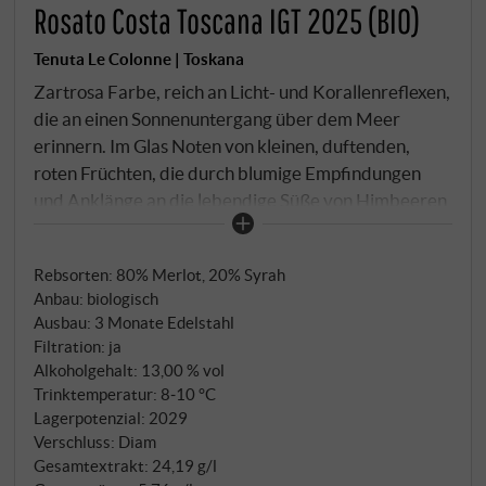
Rosato Costa Toscana IGT 2025 (BIO)
Tenuta Le Colonne | Toskana
Zartrosa Farbe, reich an Licht- und Korallenreflexen,
die an einen Sonnenuntergang über dem Meer
erinnern. Im Glas Noten von kleinen, duftenden,
roten Früchten, die durch blumige Empfindungen
und Anklänge an die lebendige Süße von Himbeeren
bereichert werden. Am Gaumen angenehme Frische,
mit fruchtig-lebendigem Abgang und einer
Rebsorten: 80% Merlot, 20% Syrah
wunderschönen maritimen Ausstrahlung.
Anbau: biologisch
SUPERIORE.DE
Ausbau: 3 Monate Edelstahl
Filtration: ja
Alkoholgehalt: 13,00 % vol
Trinktemperatur: 8‑10 °C
Lagerpotenzial: 2029
Verschluss: Diam
Gesamtextrakt: 24,19 g/l