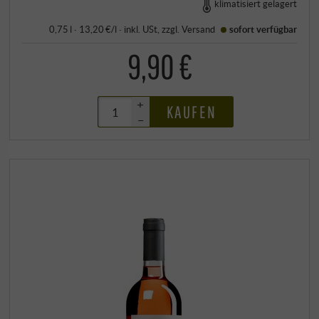
klimatisiert gelagert
0,75 l · 13,20 €/l
·
inkl. USt
, zzgl.
Versand
sofort verfügbar
9,90 €
+
KAUFEN
–