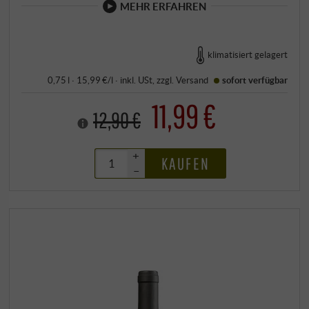
MEHR ERFAHREN
klimatisiert gelagert
0,75 l · 15,99 €/l
·
inkl. USt
, zzgl.
Versand
sofort verfügbar
11,99 €
12,90 €
+
KAUFEN
–