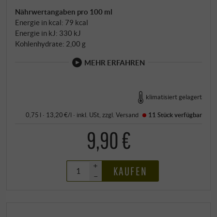
Nährwertangaben pro 100 ml
Energie in kcal: 79 kcal
Energie in kJ: 330 kJ
Kohlenhydrate: 2,00 g
MEHR ERFAHREN
klimatisiert gelagert
0,75 l · 13,20 €/l
·
inkl. USt
, zzgl.
Versand
11 Stück
verfügbar
9,90 €
+
KAUFEN
–