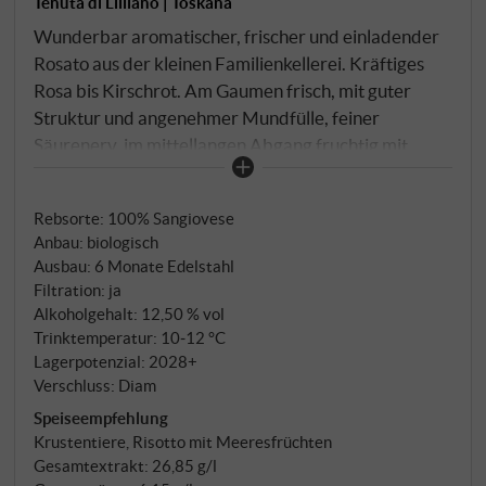
Tenuta di Lilliano | Toskana
Wunderbar aromatischer, frischer und einladender
Rosato aus der kleinen Familienkellerei. Kräftiges
Rosa bis Kirschrot. Am Gaumen frisch, mit guter
Struktur und angenehmer Mundfülle, feiner
Säurenerv, im mittellangen Abgang fruchtig mit
schöner Beeren- und Orangennote. Für uns ein
perfekter Begleiter der mediterranen Fischküche.
Rebsorte: 100% Sangiovese
SUPERIORE.DE
Anbau: biologisch
Ausbau: 6 Monate Edelstahl
Filtration: ja
Alkoholgehalt: 12,50 % vol
Trinktemperatur: 10‑12 °C
Lagerpotenzial: 2028+
Verschluss: Diam
Speiseempfehlung
Krustentiere, Risotto mit Meeresfrüchten
Gesamtextrakt: 26,85 g/l