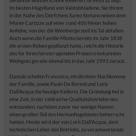
benannte wunderschöne Kellerei Col Vetoraz liegt
im besten Hügelland von Valdobbiadene. Sie thront
in der Nähe des Dörfchens Santo Stefano neben dem
Monte Cartizze auf einer rund 400 Meter hohen
Anhöhe, von der die Weinberge steil ins Tal abfallen.
Auch wenn die Familie Miotto bereits im Jahr 1838
die ersten Reben gepflanzt hatte, reicht die Historie
des für ihren hervorragenden Prosecco bekannten
Weinguts gerade einmal bis in das Jahr 1993 zurück.
Damals schufen Francesco, ein direkter Nachkomme
der Familie, sowie Paolo De Bortoli und Loris
Dall'Acqua die heutige Kellerei. Die Gründung fiel in
eine Zeit, in der zahlreiche Qualitätsbetriebe neu
entstanden, nachdem zuvor nur wenige Namen
einen großen Teil des Herkunftsgebietes beherrscht
hatten. Heute wird der von Loris Dall'Acqua, dem
technischen Leiter des Betriebs, zu verantwortende