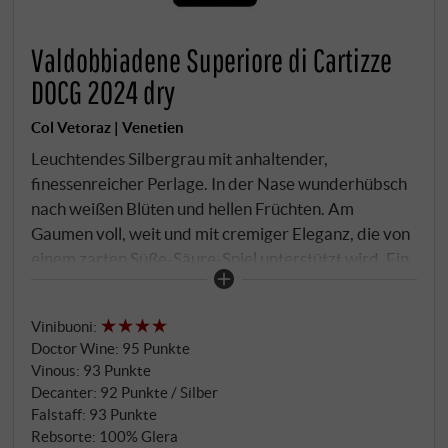
Valdobbiadene Superiore di Cartizze
DOCG 2024 dry
Col Vetoraz | Venetien
Leuchtendes Silbergrau mit anhaltender,
finessenreicher Perlage. In der Nase wunderhübsch
nach weißen Blüten und hellen Früchten. Am
Gaumen voll, weit und mit cremiger Eleganz, die von
einem zarten Süße-Säure-Spiel unterstützt wird. Ein
sehr ausdrucksvoller und sinnlicher Prosecco
Superiore aus der Top-Lage Cartizze.
SUPERIORE.DE
Vinibuoni
:
Doctor Wine
:
95 Punkte
Vinous
:
93 Punkte
Decanter
:
92 Punkte / Silber
Falstaff
:
93 Punkte
Rebsorte: 100% Glera