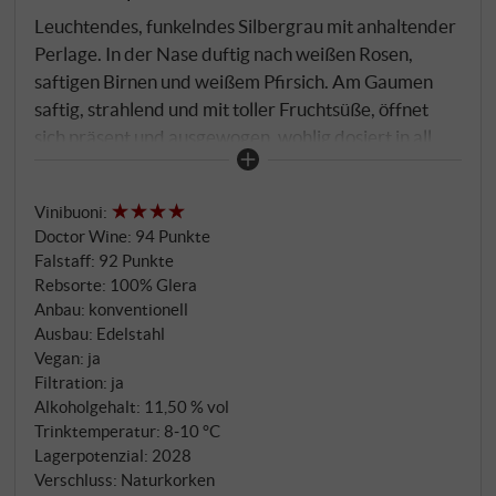
Leuchtendes, funkelndes Silbergrau mit anhaltender
Perlage. In der Nase duftig nach weißen Rosen,
saftigen Birnen und weißem Pfirsich. Am Gaumen
saftig, strahlend und mit toller Fruchtsüße, öffnet
sich präsent und ausgewogen, wohlig dosiert in all
seinen Facetten.
SUPERIORE.DE
Vinibuoni
:
Doctor Wine
:
94 Punkte
Falstaff
:
92 Punkte
Rebsorte: 100% Glera
Anbau: konventionell
Ausbau: Edelstahl
Vegan: ja
Filtration: ja
Alkoholgehalt: 11,50 % vol
Trinktemperatur: 8‑10 °C
Lagerpotenzial: 2028
Verschluss: Naturkorken