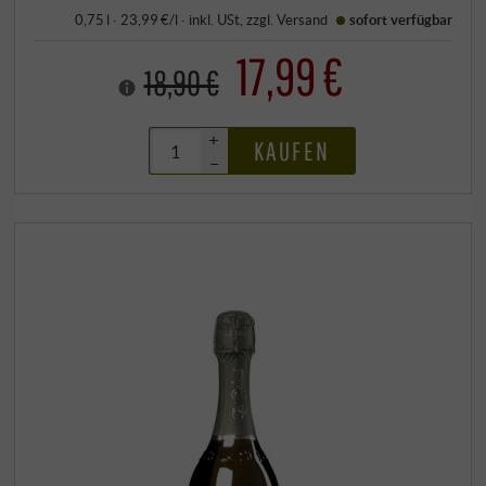
0,75 l · 23,99 €/l
·
inkl. USt
, zzgl.
Versand
sofort verfügbar
17,99 €
18,90 €
+
KAUFEN
–