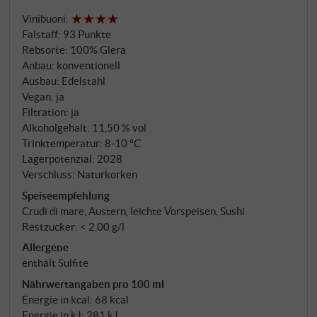
Conegliano zu banalisieren und auszulöschen.
Vinibuoni
:
Seither erscheint ausschließlich "Valdobbiadene
Falstaff
:
93 Punkte
DOCG" – die einzige, wahre territoriale Identität.
Rebsorte: 100% Glera
Das Weingut liegt auf knapp 400 Metern Höhe, am
Anbau: konventionell
höchsten Punkt des berühmten Cartizze-Hügels in
Ausbau: Edelstahl
Santo Stefano di Valdobbiadene. Die Familie Miotto
Vegan: ja
ist seit 1838 hier verwurzelt; Francesco Miotto
Filtration: ja
Alkoholgehalt: 11,50 % vol
gründete zusammen mit Agronom Paolo De Bortoli
Trinktemperatur: 8‑10 °C
und Önologe Loris Dall'Acqua 1993 das heutige Col
Lagerpotenzial: 2028
Vetoraz.
Verschluss: Naturkorken
Speiseempfehlung
Crudi di mare, Austern, leichte Vorspeisen, Sushi
Restzucker: < 2,00 g/l
Allergene
enthält Sulfite
Nährwertangaben pro 100 ml
Energie in kcal: 68 kcal
Energie in kJ: 281 kJ