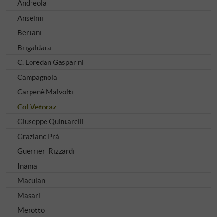
Andreola
Anselmi
Bertani
Brigaldara
C. Loredan Gasparini
Campagnola
Carpenè Malvolti
Col Vetoraz
Giuseppe Quintarelli
Graziano Prà
Guerrieri Rizzardi
Inama
Maculan
Masari
Merotto