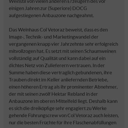
Weinstil von vielen anderen Erzeugern des vor
einigen Jahren zur (Superiore) DOCG
aufgestiegenen Anbauzone nachgeahmt.
Das Weinhaus Col Vetoraz beweist, dass es den
Image-, Technik- und Marketingwandel der
vergangenen knapp vier Jahrzehnte sehr erfolgreich
mitvollzogen hat. Es setzt mit seinen Schaumweinen
vollständig auf Qualität und kann dabei auf ein
dichtes Netz von Zulieferern vertrauen. In der
Summe haben diese vertraglich gebundenen, ihre
Trauben direkt im Keller anliefernden Betriebe,
einen höheren Ertrag als ihr prominenter Abnehmer,
der mit seinen zwölf Hektar Rebland in der
Anbauzone im oberen Mittelfeld liegt. Deshalb kann
es sich die dreiköpfige sehr engagiert zu Werke
gehende Führungscrew von Col Vetoraz auch leisten,
nur die besten Früchte für ihre Flaschenabfüllungen