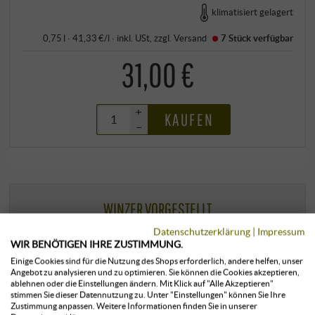
klimatisiert gelagert
0,75 l · 41,33 €/l
·
inkl. USt
, zzgl.
Versand
7 Stück
verfügbar
31,00 €
+
KAUFEN
–
WINZER VORGESTELLT
COL VETORAZ
Datenschutzerklärung
|
Impressum
WIR BENÖTIGEN IHRE ZUSTIMMUNG.
Einige Cookies sind für die Nutzung des Shops erforderlich, andere helfen, unser
Angebot zu analysieren und zu optimieren. Sie können die Cookies akzeptieren,
VENETIEN
ablehnen oder die Einstellungen ändern. Mit Klick auf "Alle Akzeptieren"
stimmen Sie dieser Datennutzung zu. Unter "Einstellungen" können Sie Ihre
Zustimmung anpassen. Weitere Informationen finden Sie in unserer