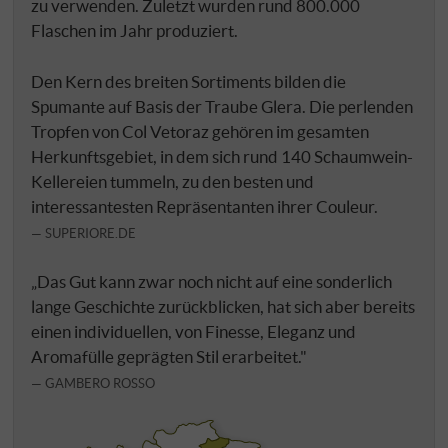
zu verwenden. Zuletzt wurden rund 800.000
Flaschen im Jahr produziert.
Den Kern des breiten Sortiments bilden die
Spumante auf Basis der Traube Glera. Die perlenden
Tropfen von Col Vetoraz gehören im gesamten
Herkunftsgebiet, in dem sich rund 140 Schaumwein-
Kellereien tummeln, zu den besten und
interessantesten Repräsentanten ihrer Couleur.
SUPERIORE.DE
„Das Gut kann zwar noch nicht auf eine sonderlich
lange Geschichte zurückblicken, hat sich aber bereits
einen individuellen, von Finesse, Eleganz und
Aromafülle geprägten Stil erarbeitet."
GAMBERO ROSSO