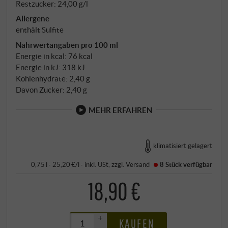
Restzucker: 24,00 g/l
Allergene
enthält Sulfite
Nährwertangaben pro 100 ml
Energie in kcal: 76 kcal
Energie in kJ: 318 kJ
Kohlenhydrate: 2,40 g
Davon Zucker: 2,40 g
MEHR ERFAHREN
klimatisiert gelagert
0,75 l · 25,20 €/l
·
inkl. USt
, zzgl.
Versand
8 Stück
verfügbar
18,90 €
+
KAUFEN