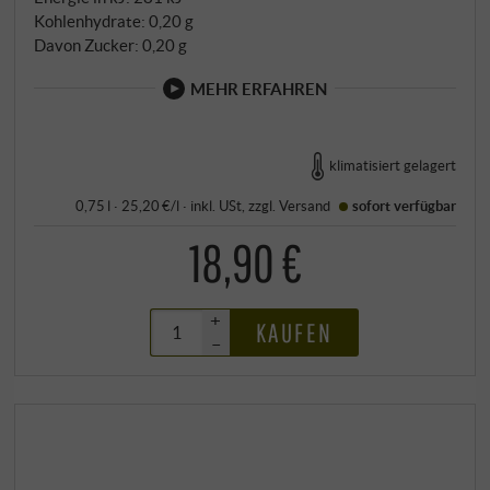
Kohlenhydrate: 0,20 g
Davon Zucker: 0,20 g
MEHR ERFAHREN
klimatisiert gelagert
0,75 l · 25,20 €/l
·
inkl. USt
, zzgl.
Versand
sofort verfügbar
18,90 €
+
KAUFEN
–