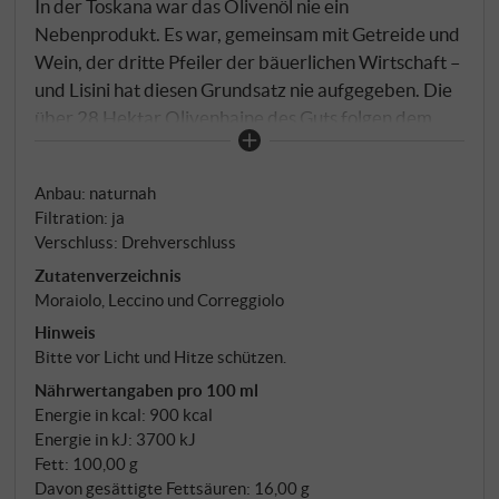
In der Toskana war das Olivenöl nie ein
Nebenprodukt. Es war, gemeinsam mit Getreide und
Wein, der dritte Pfeiler der bäuerlichen Wirtschaft –
und Lisini hat diesen Grundsatz nie aufgegeben. Die
über 28 Hektar Olivenhaine des Guts folgen dem
traditionellen "impianto promiscuo": Olivenbäume
nicht in spezialisierten Monokulturen, sondern in
Anbau: naturnah
abwechselnden Reihen zwischen Weinbergen und
Filtration: ja
Feldern – eine Anbauweise, die das Gleichgewicht
Verschluss: Drehverschluss
des gesamten Betriebs widerspiegelt und die
Zutatenverzeichnis
toskanische Kulturlandschaft bewahrt, wie sie seit
Moraiolo, Leccino und Correggiolo
Jahrhunderten gewachsen ist. Rund 8.000 Bäume,
Hinweis
davon ein Teil in unzugänglichem Gelände, der
Bitte vor Licht und Hitze schützen.
ausschließlich der Erhaltung des Bodens dient.
Nährwertangaben pro 100 ml
Moraiolo, Leccino und Correggiolo – vollständig von
Energie in kcal: 900 kcal
Hand geerntet, kalt gepresst.
Energie in kJ: 3700 kJ
Fett: 100,00 g
Davon gesättigte Fettsäuren: 16,00 g