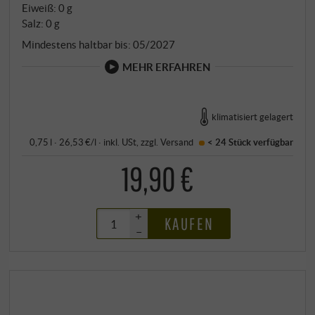
Eiweiß: 0 g
Salz: 0 g
Mindestens haltbar bis: 05/2027
MEHR ERFAHREN
klimatisiert gelagert
0,75 l · 26,53 €/l
·
inkl. USt
, zzgl.
Versand
< 24 Stück
verfügbar
19,90 €
+
KAUFEN
–