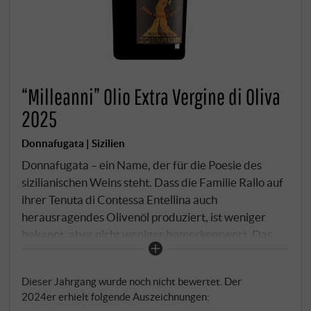
“Milleanni” Olio Extra Vergine di Oliva
2025
Donnafugata | Sizilien
Donnafugata – ein Name, der für die Poesie des
sizilianischen Weins steht. Dass die Familie Rallo auf
ihrer Tenuta di Contessa Entellina auch
herausragendes Olivenöl produziert, ist weniger
bekannt, aber nicht weniger bemerkenswert. Das
Milleanni vereint vier autochthone Olivensorten der
Valle del Belice: Nocellara del Belice, Biancolilla,
Dieser Jahrgang wurde noch nicht bewertet. Der
Cerasuola und die seltene Pidicuddara – ein
2024er erhielt folgende Auszeichnungen:
Quartett, das die aromatische Vielfalt Westsiziliens