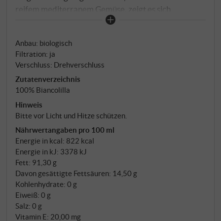
reifem mediterranem Gemüse, zeigt es sich
außerordentlich ausgewogen, sanft und beinahe zart
im Geschmack - ein Öl von seltener Zurückhaltung
Anbau: biologisch
und großer Präzision. Gerade zur leichten Küche, zu
Filtration: ja
feinen Gemüsen, hellem Fisch oder sogar zu
Verschluss: Drehverschluss
ausgewählten Süßspeisen entfaltet es seine ganze
Zutatenverzeichnis
Klasse und beweist, wie subtil und vielschichtig
100% Biancolilla
sizilianisches Olivenöl sein kann. SUPERIORE.DE
Hinweis
Bitte vor Licht und Hitze schützen.
Nährwertangaben pro 100 ml
Energie in kcal: 822 kcal
Energie in kJ: 3378 kJ
Fett: 91,30 g
Davon gesättigte Fettsäuren: 14,50 g
Kohlenhydrate: 0 g
Eiweiß: 0 g
Salz: 0 g
Vitamin E: 20,00 mg