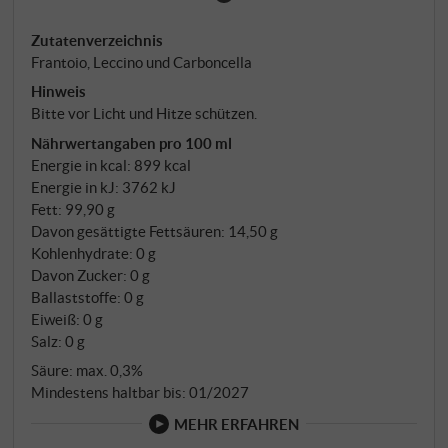
Blätter und die stille Würze der Olivenhaine Sabinas
Zutatenverzeichnis
denken lässt. Zu gegrilltem Gemüse, Hülsenfrüchten
Frantoio, Leccino und Carboncella
oder schlicht auf Bruschetta zeigt es seine ganze
Hinweis
Klasse - ein Öl mit Herkunft, Tiefe und jener
Bitte vor Licht und Hitze schützen.
selbstverständlichen Noblesse, die große
Nährwertangaben pro 100 ml
Einfachheit so selten macht. SUPERIORE.DE
Energie in kcal: 899 kcal
Energie in kJ: 3762 kJ
Fett: 99,90 g
Davon gesättigte Fettsäuren: 14,50 g
Kohlenhydrate: 0 g
Davon Zucker: 0 g
Ballaststoffe: 0 g
Eiweiß: 0 g
Salz: 0 g
Säure: max. 0,3%
Mindestens haltbar bis: 01/2027
MEHR ERFAHREN