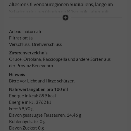
ältesten Olivenbauregionen Süditaliens, lange im
Schatten der berühmteren Küstenöle, aber mit
eigenem Charakter und tiefer Tradition. Ortice,
Ortolana, Racioppella und weitere beneventanische
Anbau: naturnah
Sorten, allesamt autochthon. Was das Classico
Filtration: ja
definiert, ist Geschwindigkeit und Sorgfalt: Die
Verschluss: Drehverschluss
Oliven werden handgepflückt und spätestens 24
Zutatenverzeichnis
Stunden nach der Ernte kaltgepresst – ohne
Ortice, Ortolana, Raccioppella und andere Sorten aus
Wasserzusatz, im integralen Verfahren. Nur
der Provinz Benevento
periodische Dekantierung statt Filterung, damit das
Hinweis
Öl atmet, ohne seine natürliche Struktur zu verlieren.
Bitte vor Licht und Hitze schützen.
Säure unter 0,5 Prozent.
Nährwertangaben pro 100 ml
Energie in kcal: 899 kcal
Energie in kJ: 3762 kJ
Fett: 99,90 g
Davon gesättigte Fettsäuren: 14,46 g
Kohlenhydrate: 0 g
Davon Zucker: 0 g