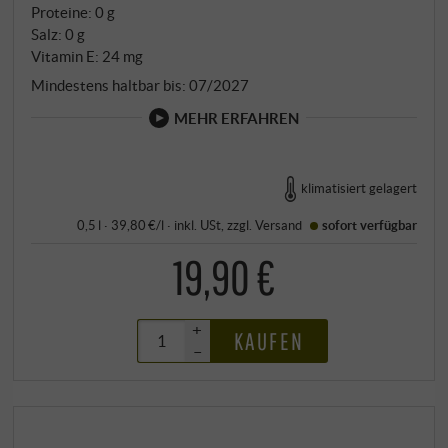
Proteine: 0 g
Salz: 0 g
Vitamin E: 24 mg
Mindestens haltbar bis: 07/2027
MEHR ERFAHREN
klimatisiert gelagert
0,5 l · 39,80 €/l
·
inkl. USt
, zzgl.
Versand
sofort verfügbar
19,90 €
+
KAUFEN
–