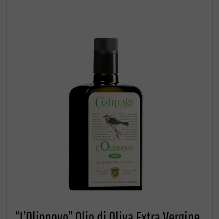
“L’Olionovo” Olio di Oliva Extra Vergine