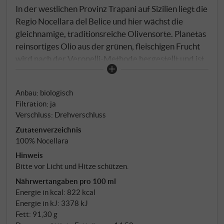
In der westlichen Provinz Trapani auf Sizilien liegt die
Regio Nocellara del Belice und hier wächst die
gleichnamige, traditionsreiche Olivensorte. Planetas
reinsortiges Olio aus der grünen, fleischigen Frucht
wird nach der Veronelli-Methode hergestellt und ist
kräftig und angenehm ausgewogen im Geschmack,
mit Erinnerungen an grüne Paprika. Universell für
Anbau: biologisch
die kalte und warme Küche einsetzbar.
Filtration: ja
SUPERIORE.DE
Verschluss: Drehverschluss
Zutatenverzeichnis
100% Nocellara
Hinweis
Bitte vor Licht und Hitze schützen.
Nährwertangaben pro 100 ml
Energie in kcal: 822 kcal
Energie in kJ: 3378 kJ
Fett: 91,30 g