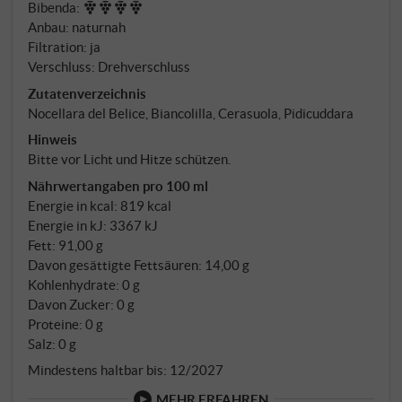
Bibenda
:
in einer Cuvée bündelt.
Anbau: naturnah
Filtration: ja
Verschluss: Drehverschluss
Zutatenverzeichnis
Nocellara del Belice, Biancolilla, Cerasuola, Pidicuddara
Hinweis
Bitte vor Licht und Hitze schützen.
Nährwertangaben pro 100 ml
Energie in kcal: 819 kcal
Energie in kJ: 3367 kJ
Fett: 91,00 g
Davon gesättigte Fettsäuren: 14,00 g
Kohlenhydrate: 0 g
Davon Zucker: 0 g
Proteine: 0 g
Salz: 0 g
Mindestens haltbar bis: 12/2027
MEHR ERFAHREN