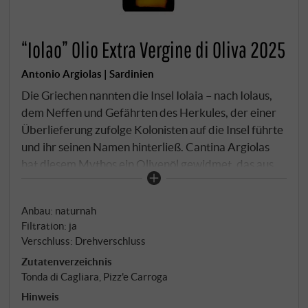
“Iolao” Olio Extra Vergine di Oliva 2025
Antonio Argiolas | Sardinien
Die Griechen nannten die Insel Iolaia – nach Iolaus,
dem Neffen und Gefährten des Herkules, der einer
Überlieferung zufolge Kolonisten auf die Insel führte
und ihr seinen Namen hinterließ. Cantina Argiolas
hat diesem Mythos ein Olivenöl gewidmet, das aus
denselben sardischen Böden kommt, auf denen auch
die Reben für den Turriga wurzeln: kalkhaltige,
Anbau: naturnah
steinige Erde in den Hügeln um Serdiana,
Filtration: ja
mediterrane Wärme, Wind vom Meer. Die Oliven
Verschluss: Drehverschluss
werden handverlesen, unmittelbar darauf in einem
Zutatenverzeichnis
modernen Durchlaufverfahren bei niedrigen
Tonda di Cagliara, Pizz'e Carroga
Temperaturen kalt gepresst – schnell und schonend,
Hinweis
damit die flüchtigen Aromastoffe erhalten bleiben.