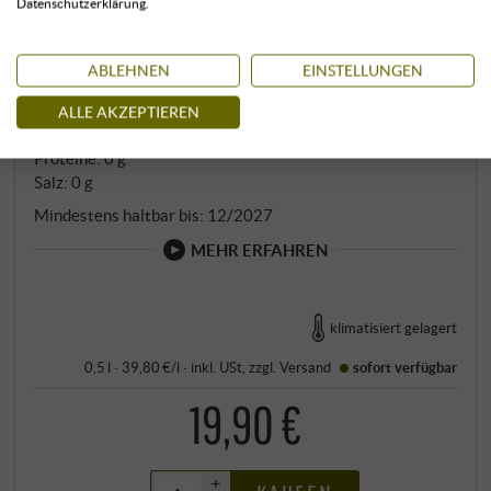
Datenschutzerklärung.
Energie in kcal: 824 kcal
gegrilltem Gemüse oder Fisch. SUPERIORE.DE
Energie in kJ: 3450 kJ
Fett: 92,00 g
ABLEHNEN
EINSTELLUNGEN
Davon gesättigte Fettsäuren: 15,00 g
Kohlenhydrate: 0 g
ALLE AKZEPTIEREN
Davon Zucker: 0 g
Proteine: 0 g
Salz: 0 g
Mindestens haltbar bis: 12/2027
MEHR ERFAHREN
klimatisiert gelagert
0,5 l · 39,80 €/l
·
inkl. USt
, zzgl.
Versand
sofort verfügbar
19,90 €
+