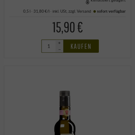
klimatisiert gelagert
0,5 l · 31,80 €/l
·
inkl. USt
, zzgl.
Versand
sofort verfügbar
15,90 €
+
KAUFEN
–