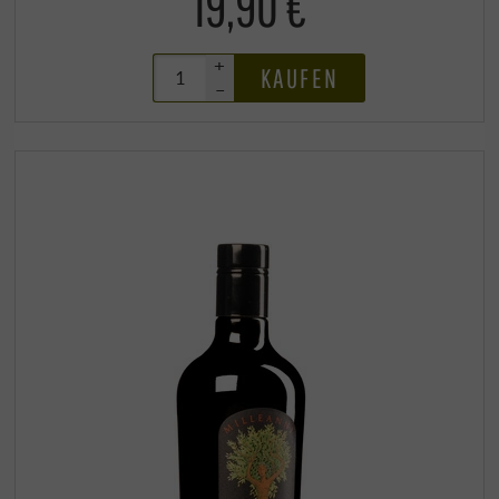
19,90 €
+
KAUFEN
–