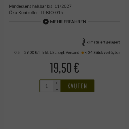
Mindestens haltbar bis: 11/2027
Öko-Kontrollnr.: IT‑BIO‑015
MEHR ERFAHREN
klimatisiert gelagert
0,5 l · 39,00 €/l
·
inkl. USt
, zzgl.
Versand
< 24 Stück
verfügbar
19,50 €
+
KAUFEN
–