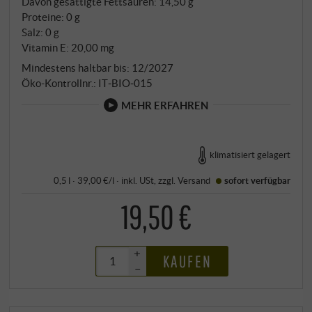
Davon gesättigte Fettsäuren: 14,50 g
Proteine: 0 g
Salz: 0 g
Vitamin E: 20,00 mg
Mindestens haltbar bis: 12/2027
Öko-Kontrollnr.: IT‑BIO‑015
MEHR ERFAHREN
klimatisiert gelagert
0,5 l · 39,00 €/l
·
inkl. USt
, zzgl.
Versand
sofort verfügbar
19,50 €
+
KAUFEN
–