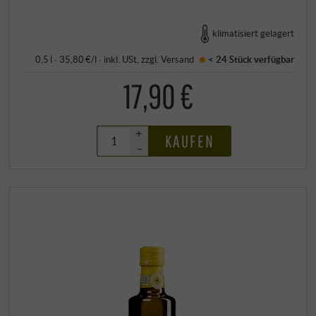
klimatisiert gelagert
0,5 l · 35,80 €/l
·
inkl. USt
, zzgl.
Versand
< 24 Stück
verfügbar
17,90 €
+
KAUFEN
–