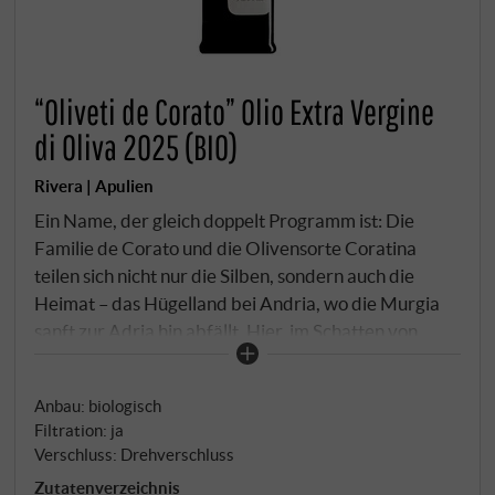
“Oliveti de Corato” Olio Extra Vergine
di Oliva 2025 (BIO)
Rivera | Apulien
Ein Name, der gleich doppelt Programm ist: Die
Familie de Corato und die Olivensorte Coratina
teilen sich nicht nur die Silben, sondern auch die
Heimat – das Hügelland bei Andria, wo die Murgia
sanft zur Adria hin abfällt. Hier, im Schatten von
Friedrich II. legendärem Castel del Monte,
bewirtschaftet die Familie seit dem 19. Jahrhundert
Anbau: biologisch
jahrhundertealte Olivenhaine. Die Coratina gilt als
Filtration: ja
eine der kraftvollsten Sorten Italiens: phenolreich,
Verschluss: Drehverschluss
intensiv, mit jener markanten Bitternote, die Kenner
Zutatenverzeichnis