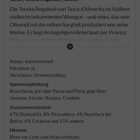
Die Tenuta Regaleali von Tasca d'Almerita ist Siziliens
vielleicht bekanntestes Weingut – und eines, das sein
Olivenöl mit derselben Sorgfalt produziert wie seine
Weine. Es liegt im hügeligen Hinterland der Provinz
Palermo, auf 450 bis 900 Metern, weit weg vom
Meer und seinen Einflüssen. Ein Terroir, das
Intensität und Charakter gibt. Sieben Olivensorten
Anbau: konventionell
geben diesem Extra Vergine seine Vielschichtigkeit:
Filtration: ja
Biancolilla als Hauptsorte mit 67%, ergänzt von
Verschluss: Drehverschluss
Piricuddara, Nocellara del Belice, Coratina sowie
Speiseempfehlung
Nerva, Ogliarola, Carolea, Leccino und Frantoio.
Bruschetta, pur über Pasta und Pizza, gegrilltes
Gemüse, frischer Ricotta, Crudités
Zutatenverzeichnis
67% Biancolilla, 8% Piricuddara, 4% Nocellara del
Belice, 6% Coratina und 15% andere
Hinweis
Bitte vor Licht und Hitze schützen.