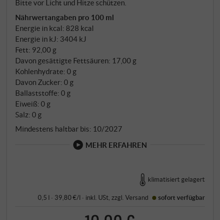
Bitte vor Licht und Hitze schützen.
Nährwertangaben pro 100 ml
Energie in kcal: 828 kcal
Energie in kJ: 3404 kJ
Fett: 92,00 g
Davon gesättigte Fettsäuren: 17,00 g
Kohlenhydrate: 0 g
Davon Zucker: 0 g
Ballaststoffe: 0 g
Eiweiß: 0 g
Salz: 0 g
Mindestens haltbar bis: 10/2027
MEHR ERFAHREN
klimatisiert gelagert
0,5 l · 39,80 €/l
·
inkl. USt
, zzgl.
Versand
sofort verfügbar