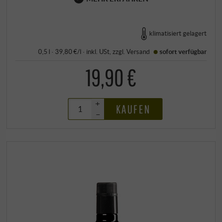
klimatisiert gelagert
0,5 l · 39,80 €/l
·
inkl. USt
, zzgl.
Versand
sofort verfügbar
19,90 €
+
KAUFEN
–