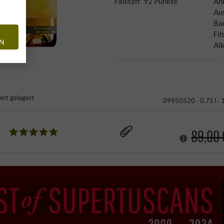
Falstaff
:
92 Punkte
An
Au
Bar
Fil
EN
Alk
iert gelagert
09950520 ·
0,75 l ·
89,00 