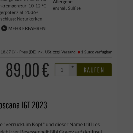
Allergene
inktemperatur: 10‑12 °C
enthält Sulfite
gerpotenzial: 2036+
rschluss: Naturkorken
MEHR ERFAHREN
 118,67 €/l
·
Preis (DE)
inkl. USt
, zzgl.
Versand
1 Stück
verfügbar
89,00 €
+
KAUFEN
–
Toscana IGT 2023
e "verrückt im Kopf" und dieser Name trifft es
ch irrer Besessenheit Bibi Graetz auf der Insel