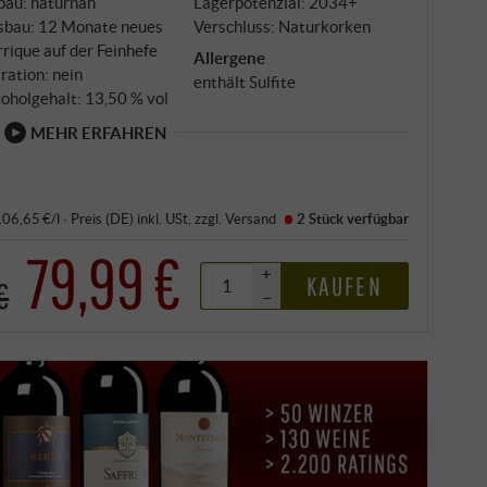
bau: naturnah
Lagerpotenzial: 2034+
sbau: 12 Monate neues
Verschluss: Naturkorken
rique auf der Feinhefe
Allergene
tration: nein
enthält Sulfite
oholgehalt: 13,50 % vol
MEHR ERFAHREN
 106,65 €/l
·
Preis (DE)
inkl. USt
, zzgl.
Versand
2 Stück
verfügbar
79,99 €
+
KAUFEN
€
–