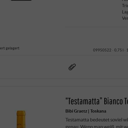
Tr
La
Ve
iert gelagert
09950522 ·
0,75 l ·
“Testamatta” Bianco 
Bibi Graetz | Toskana
Testamatta bedeutet soviel wi
genau. Wenn man weiß, mit wel