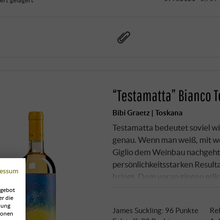
“Testamatta” Bianco 
Bibi Graetz | Toskana
Testamatta bedeutet soviel wi
genau. Wenn man weiß, mit wel
Giglio dem Weinbau nachgeht,
persönlichkeitsstarken Resulta
essum
bringt. Dem voran gingen etli
viel harter Arbeit, bis schlie
ngebot
er die
Rebstöcke der felsigen Einzell
zung
James Suckling
:
96 Punkte
Re
ionen