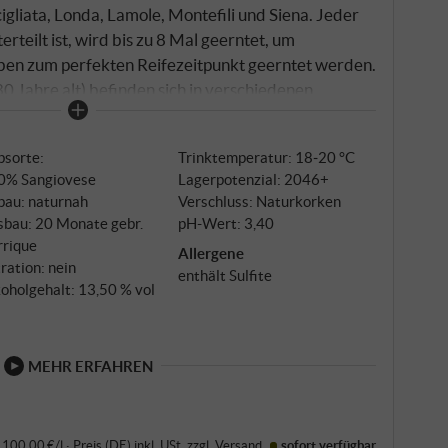
gliata, Londa, Lamole, Montefili und Siena. Jeder
rteilt ist, wird bis zu 8 Mal geerntet, um
auben zum perfekten Reifezeitpunkt geerntet werden.
0 Jahre alt) befinden sich in verschiedenen
und Montefili im Herzen des Chianti Classico auf
cigliata in der Nähe von Florenz auf 280 Metern
bsorte:
Trinktemperatur: 18‑20 °C
enz in Richtung des Rufina-Tals und Siena, im Süden
0% Sangiovese
Lagerpotenzial: 2046+
 Höhe.
bau: naturnah
Verschluss: Naturkorken
sbau: 20 Monate gebr.
pH-Wert: 3,40
rrique
Allergene
tration: nein
enthält Sulfite
oholgehalt: 13,50 % vol
MEHR ERFAHREN
· 100,00 €/l
·
Preis (DE)
inkl. USt
, zzgl.
Versand
sofort verfügbar