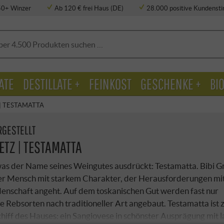
50+ Winzer
Ab 120 € frei Haus (DE)
28.000 positive Kundens
ATE
DESTILLATE +
FEINKOST
GESCHENKE +
BI
 | TESTAMATTA
RGESTELLT
ETZ | TESTAMATTA
 was der Name seines Weingutes ausdrückt: Testamatta. Bibi Gr
ver Mensch mit starkem Charakter, der Herausforderungen mi
denschaft angeht. Auf dem toskanischen Gut werden fast nur
 Rebsorten nach traditioneller Art angebaut. Testamatta ist 
hiff des Hauses: ein Sangiovese in schönster Ausprägung mit