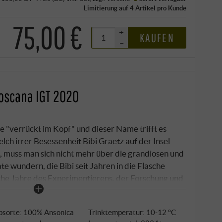
Limitierung auf 4 Artikel pro Kunde
75,00 €
+
KAUFEN
–
Toscana IGT 2020
e "verrückt im Kopf" und dieser Name trifft es
ch irrer Besessenheit Bibi Graetz auf der Insel
 muss man sich nicht mehr über die grandiosen und
te wundern, die Bibi seit Jahren in die Flasche
che Jahre des Experimentierens, der Forschung und
ßlich die besten der über 100 Jahre alten Ansonica-
age Serrone identifiziert wurden.
bsorte: 100% Ansonica
Trinktemperatur: 10‑12 °C