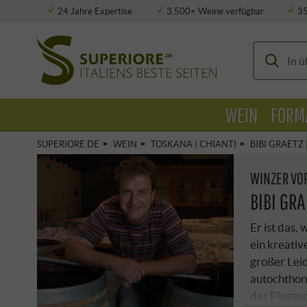
24 Jahre Expertise
3.500+ Weine verfügbar
3
Vollklimatisierte Lagerung
WEIN
FORM
SUPERIORE.DE
WEIN
TOSKANA | CHIANTI
BIBI GRAETZ
WINZER VO
BIBI GRA
Er ist das,
ein kreati
großer Lei
autochthone
das Flaggsc