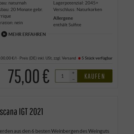
bau: naturnah
Lagerpotenzial: 2045+
sbau: 20 Monate gebr.
Verschluss: Naturkorken
rrique
Allergene
tration: nein
enthält Sulfite
MEHR ERFAHREN
 100,00 €/l
·
Preis (DE)
inkl. USt
, zzgl.
Versand
5 Stück
verfügbar
75,00 €
+
KAUFEN
–
scana IGT 2021
werden aus den 6 besten Weinbergen des Weinguts