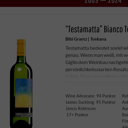
“Testamatta” Bianco 
Bibi Graetz | Toskana
Testamatta bedeutet soviel wi
genau. Wenn man weiß, mit wel
Giglio dem Weinbau nachgeht,
persönlichkeitsstarken Resulta
bringt. Dem voran gingen etli
viel harter Arbeit, bis schlie
Rebstöcke der felsigen Einzell
Wine Advocate
:
94 Punkte
Re
James Suckling
:
95 Punkte
An
Jancis Robinson
:
Au
17+ Punkte
Bar
Fil
Alk