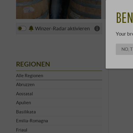
Abgang. Di
MEHR E
einen Lands
BEN
Liste
Winzer-Radar aktivieren
Your br
NO, 
REGIONEN
Alle Regionen
Abruzzen
Aostatal
Apulien
Basilikata
Emilia-Romagna
Friaul