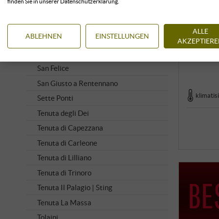
finden Sie in unserer Datenschutzerklärung.
Riecine
Rocca delle Macie
ALLE
ABLEHNEN
EINSTELLUNGEN
Rocca di Montegrossi
AKZEPTIER
San Fabiano Calcinaia
San Felice
San Giusto a Rentennano
klimatis
Sette Ponti
Tenuta degli Dei
Tenuta di Capezzana
Tenuta di Carleone
Tenuta di Lilliano
Tenuta di Trinoro
Tenuta Il Palagio | Sting
Tenuta La Massa
Tolaini