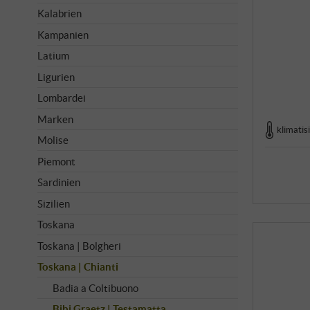
Kalabrien
Kampanien
Latium
Ligurien
Lombardei
Marken
klimatis
Molise
Piemont
Sardinien
Sizilien
Toskana
Toskana | Bolgheri
Toskana | Chianti
Badia a Coltibuono
Bibi Graetz | Testamatta