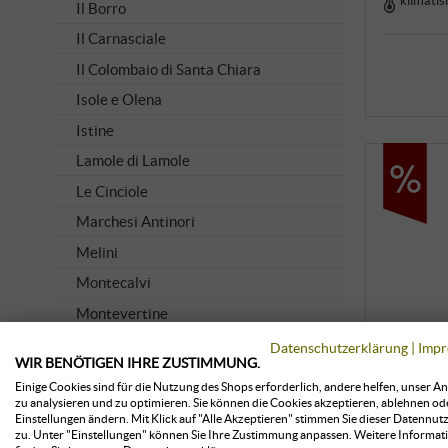
Il Borro
Il Carnasciale
Il Colombaio di Santa Chiara
Isole e Olena
Istine
Lamole di Lamole
Le Cinciole
Marchesi Antinori
Melini
Montecalvi
Montevertine
Piaggia
Datenschutzerklärung
|
Impr
WIR BENÖTIGEN IHRE ZUSTIMMUNG.
Poggio Bonelli
Einige Cookies sind für die Nutzung des Shops erforderlich, andere helfen, unser A
zu analysieren und zu optimieren. Sie können die Cookies akzeptieren, ablehnen od
Querciabella
Einstellungen ändern. Mit Klick auf "Alle Akzeptieren" stimmen Sie dieser Datennut
Ricasoli 1141
zu. Unter "Einstellungen" können Sie Ihre Zustimmung anpassen. Weitere Informat