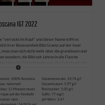
Toscana IGT 2022
e "verrückt im Kopf" und dieser Name trifft es
ch irrer Besessenheit Bibi Graetz auf der Insel
 muss man sich nicht mehr über die grandiosen und
te wundern, die Bibi seit Jahren in die Flasche
che Jahre des Experimentierens, der Forschung und
ßlich die besten der über 100 Jahre alten Ansonica-
age Serrone identifiziert wurden.
bsorte: 100% Ansonica
Gesamtextrakt: 24,74 g/l
bau: naturnah
Gesamtsäure: 5,97 g/l
sbau: 12 Monate neues
Restzucker: 1,05 g/l
rique auf der Feinhefe
Sulfit: 77 mg/l
tration: nein
pH-Wert: 3,47
oholgehalt: 14,00 % vol