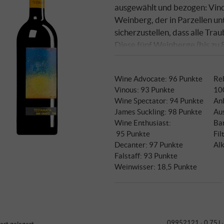
ausgewählt und bezogen: Vinci
Weinberg, der in Parzellen unte
sicherzustellen, dass alle Tr
Diese fünf Weinberge (bis zu 8
Gebieten der Toskana: Lamole 
600 und 400 Metern Höhe, Vin
Wine Advocate
:
96 Punkte
Re
Höhe, Londa nördlich von Flor
Vinous
:
93 Punkte
10
der Toskana, auf 250 Metern
Wine Spectator
:
94 Punkte
An
James Suckling
:
98 Punkte
Au
Wine Enthusiast
:
Ba
95 Punkte
Fil
Decanter
:
97 Punkte
Alk
Falstaff
:
93 Punkte
Weinwisser
:
18,5 Punkte
09952121 ·
0,75 l 
iert gelagert