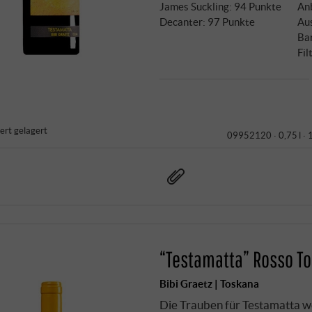
James Suckling
:
94 Punkte
An
Decanter
:
97 Punkte
Au
Ba
Fil
iert gelagert
09952120 ·
0,75 l ·
“Testamatta” Rosso To
Bibi Graetz | Toskana
Die Trauben für Testamatta 