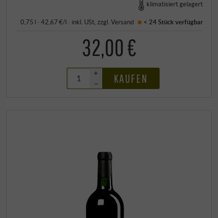
klimatisiert gelagert
0,75 l · 42,67 €/l
·
inkl. USt
, zzgl.
Versand
< 24 Stück
verfügbar
32,00 €
+
KAUFEN
–