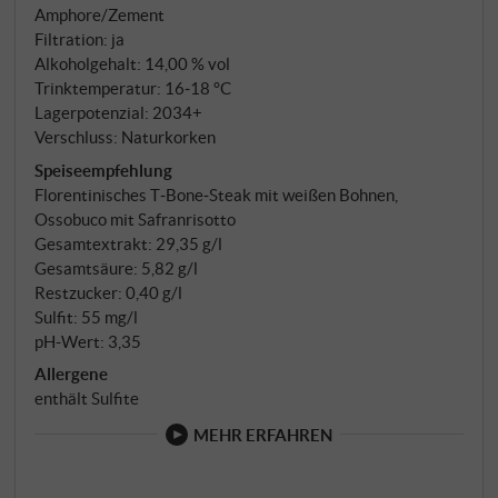
Amphore/Zement
Zement zur Ruhe kommt und schließlich mindestens
Filtration: ja
6 Monate in der Flasche reift.
Alkoholgehalt: 14,00 % vol
Trinktemperatur: 16‑18 °C
Lagerpotenzial: 2034+
Verschluss: Naturkorken
Speiseempfehlung
Florentinisches T‑Bone‑Steak mit weißen Bohnen,
Ossobuco mit Safranrisotto
Gesamtextrakt: 29,35 g/l
Gesamtsäure: 5,82 g/l
Restzucker: 0,40 g/l
Sulfit: 55 mg/l
pH-Wert: 3,35
Allergene
enthält Sulfite
MEHR ERFAHREN