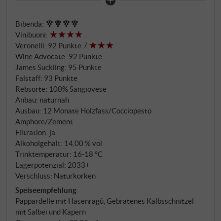
Sant'Angelo in Colle auf 400 Metern, derselbe
Sangiovese aus skelettreichen Böden mit
Bibenda
:
südöstlicher Ausrichtung, dieselbe Sorgfalt in Keller
Vinibuoni
:
und Ausbau. Nur der Zeithorizont ist ein anderer.
Veronelli
:
92 Punkte
2020 bescherte Montalcino warme, ausgeglichene
Wine Advocate
:
92 Punkte
Bedingungen mit guter Nacht-Tag-
James Suckling
:
95 Punkte
Temperaturamplitude – ein Jahrgang, der Tiefe und
Falstaff
:
93 Punkte
Trinkfluss gleichermaßen begünstigt hat. 7 Tage
Rebsorte: 100% Sangiovese
Anbau: naturnah
Gärung, 13 Tage Maischekontakt in Stahl, dann 12
Ausbau: 12 Monate Holzfass/Cocciopesto
Monate in einer Kombination aus 700-Liter-
Amphore/Zement
Tonneaux, 2.500-Liter-Eichenfässern und
Filtration: ja
Cocciopesto-Amphoren, abgerundet im
Alkoholgehalt: 14,00 % vol
Zementtank. Die Amphore aus gebranntem Ton
Trinktemperatur: 16‑18 °C
bringt dabei jene atmungsaktive Offenheit, die den
Lagerpotenzial: 2033+
Wein lebendig hält, ohne ihn zu oxidieren.
Verschluss: Naturkorken
Speiseempfehlung
Pappardelle mit Hasenragù, Gebratenes Kalbsschnitzel
mit Salbei und Kapern