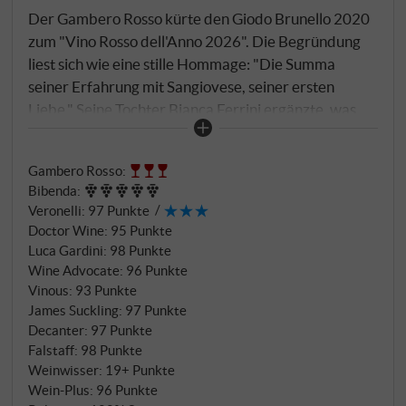
Der Gambero Rosso kürte den Giodo Brunello 2020
zum "Vino Rosso dell'Anno 2026". Die Begründung
liest sich wie eine stille Hommage: "Die Summa
seiner Erfahrung mit Sangiovese, seiner ersten
Liebe." Seine Tochter Bianca Ferrini ergänzte, was
hinter dem Wein steht: "Es ist der erste Jahrgang im
neuen Keller, das erste gemeinsame Kapitel mit
Gambero Rosso
:
meinem Vater."
Bibenda
:
Veronelli
:
97 Punkte
Doctor Wine
:
95 Punkte
Luca Gardini
:
98 Punkte
Wine Advocate
:
96 Punkte
Vinous
:
93 Punkte
James Suckling
:
97 Punkte
Decanter
:
97 Punkte
Falstaff
:
98 Punkte
Weinwisser
:
19+ Punkte
Wein-Plus
:
96 Punkte