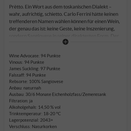
Prètto. Ein Wort aus dem toskanischen Dialekt –
wahr, aufrichtig, schietto. Carlo Ferrini hätte keinen
treffenderen Namen wählen können für einen Wein,
der genau das ist: keine Geste, keine Inszenierung,
sondern Sangiovese in seiner direktesten Form. Der
Prètto ist ein Gemeinschaftswerk – entstanden aus
dem Dialog zwischen Vater und Tochter, zwischen
Wine Advocate
:
94 Punkte
drei Jahrzehnten Erfahrung und einer jungen
Vinous
:
94 Punkte
Generation, die Montalcino mit neuen Augen sieht.
James Suckling
:
97 Punkte
Bianca Ferrini, Jahrgang 1990, hat dem Projekt
Falstaff
:
94 Punkte
Giodo mit diesem Wein eine ganz besondere Stimme
Rebsorte: 100% Sangiovese
gegeben. Vier Hektar Sangiovese in Sant'Angelo in
Anbau: naturnah
Colle, Südwest-Montalcino, auf 360 Metern in
Ausbau: 30/6 Monate Eichenholzfass/Zementtank
Filtration: ja
südöstlicher Exposition. Mittelschwerer,
Alkoholgehalt: 14,50 % vol
skelettreicher Boden, 6.600 Pflanzen pro Hektar –
Trinktemperatur: 18‑20 °C
eine Dichte, die Stress erzeugt und Konzentration
Lagerpotenzial: 2043+
erzwingt. Handlese, 20 Tage Maischekontakt in Stahl
Verschluss: Naturkorken
und Zement, Délestage zur Halbzeit der Gärung.