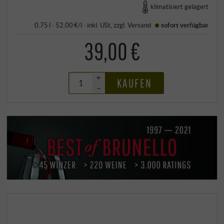
klimatisiert gelagert
0,75 l · 52,00 €/l
·
inkl. USt
, zzgl.
Versand
sofort verfügbar
39,00 €
+
KAUFEN
–