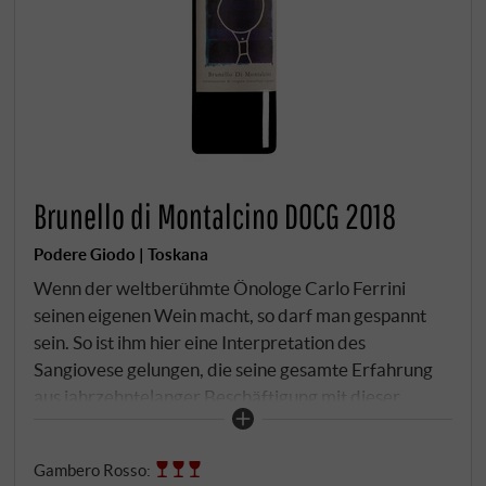
Brunello di Montalcino DOCG 2018
Podere Giodo | Toskana
Wenn der weltberühmte Önologe Carlo Ferrini
seinen eigenen Wein macht, so darf man gespannt
sein. So ist ihm hier eine Interpretation des
Sangiovese gelungen, die seine gesamte Erfahrung
aus jahrzehntelanger Beschäftigung mit dieser
Rebsorte wie durch ein Brennglas auf den Punkt
bringt. Der moderate Holzeinsatz durch den Ausbau
Gambero Rosso
:
in 700l-Tonneaux bringt die Klarheit und