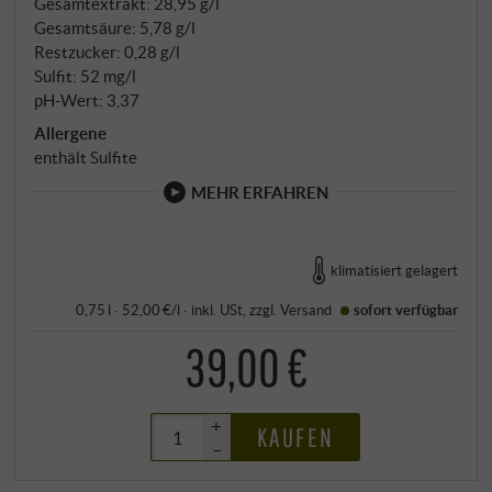
Gesamtextrakt: 28,95 g/l
Gesamtsäure: 5,78 g/l
Restzucker: 0,28 g/l
Sulfit: 52 mg/l
pH-Wert: 3,37
Allergene
enthält Sulfite
MEHR ERFAHREN
klimatisiert gelagert
0,75 l · 52,00 €/l
·
inkl. USt
, zzgl.
Versand
sofort verfügbar
39,00 €
+
KAUFEN
–