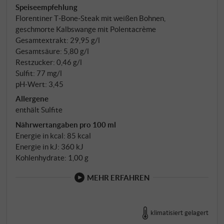
Speiseempfehlung
Dann rund 30 Monate Ausbau in Holzfässern von
Florentiner T‑Bone‑Steak mit weißen Bohnen,
500, 700 und 2.500 Litern – mittelgroße bis große
geschmorte Kalbswange mit Polentacrème
Gebinde, die dem Wein Struktur geben ohne
Gesamtextrakt: 29,95 g/l
Holzprägung. Anschließend sechs Monate in
Gesamtsäure: 5,80 g/l
Zement, weitere 12 Monate Flasche. 12.000
Restzucker: 0,46 g/l
Sulfit: 77 mg/l
Flaschen wurden produziert.
pH-Wert: 3,45
Allergene
enthält Sulfite
Nährwertangaben pro 100 ml
Energie in kcal: 85 kcal
Energie in kJ: 360 kJ
Kohlenhydrate: 1,00 g
MEHR ERFAHREN
klimatisiert gelagert