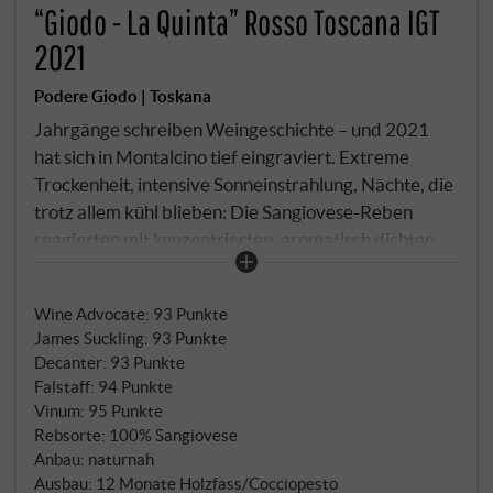
“Giodo - La Quinta” Rosso Toscana IGT
2021
Podere Giodo | Toskana
Jahrgänge schreiben Weingeschichte – und 2021
hat sich in Montalcino tief eingraviert. Extreme
Trockenheit, intensive Sonneinstrahlung, Nächte, die
trotz allem kühl blieben: Die Sangiovese-Reben
reagierten mit konzentrierten, aromatisch dichten
Trauben, die wenig Ertrag brachten, aber klare
Handschrift zeigten. Für La Quinta, den Wein aus
Wine Advocate
:
93 Punkte
Ferrinis fünftem Weinberg auf 400 Metern über
James Suckling
:
93 Punkte
dem Castello di Sant'Angelo in Colle, bedeutete das
Decanter
:
93 Punkte
einen Jahrgang mit Nachdruck. Die Vinifikation folgt
Falstaff
:
94 Punkte
dem bewährten Rhythmus: 7 Tage Gärung in Stahl,
Vinum
:
95 Punkte
13 Tage Maischekontakt, dann ein Jahr Ausbau in
Rebsorte: 100% Sangiovese
Tonneaux, großen Eichenfässern und Cocciopesto-
Anbau: naturnah
Ausbau: 12 Monate Holzfass/Cocciopesto
Amphoren aus gebranntem Ton, bevor der Wein im