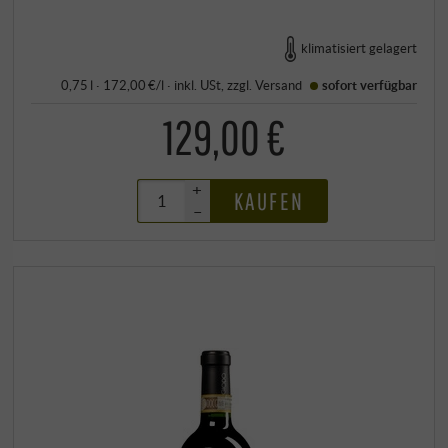
klimatisiert gelagert
0,75 l · 172,00 €/l
·
inkl. USt
, zzgl.
Versand
sofort verfügbar
129,00 €
+
KAUFEN
–