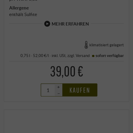
Allergene
enthält Sulfite
MEHR ERFAHREN
klimatisiert gelagert
0,75 l · 52,00 €/l
·
inkl. USt
, zzgl.
Versand
sofort verfügbar
39,00 €
+
KAUFEN
–