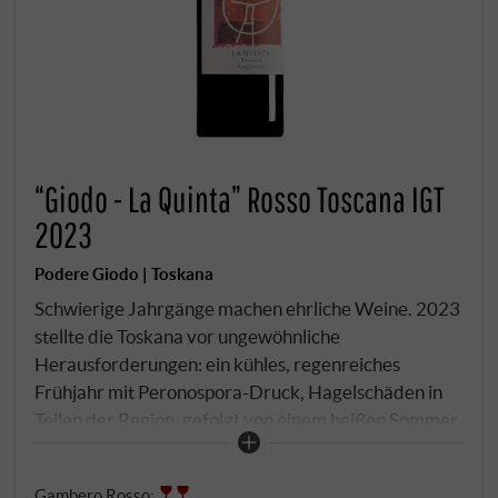
“Giodo - La Quinta” Rosso Toscana IGT
2023
Podere Giodo | Toskana
Schwierige Jahrgänge machen ehrliche Weine. 2023
stellte die Toskana vor ungewöhnliche
Herausforderungen: ein kühles, regenreiches
Frühjahr mit Peronospora-Druck, Hagelschäden in
Teilen der Region, gefolgt von einem heißen Sommer.
In Montalcino trafen die günstige Schutzwirkung des
Monte Amiata und die Höhenlage positiv zusammen:
Gambero Rosso
: