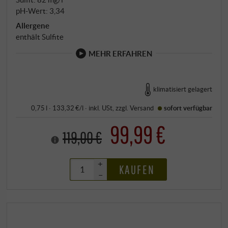
pH-Wert: 3,34
Allergene
enthält Sulfite
MEHR ERFAHREN
klimatisiert gelagert
0,75 l · 133,32 €/l
·
inkl. USt
, zzgl.
Versand
sofort verfügbar
99,99 €
119,00 €
+
KAUFEN
–