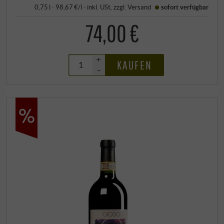
0,75 l · 98,67 €/l
·
inkl. USt
, zzgl.
Versand
sofort verfügbar
74,00 €
+
KAUFEN
–