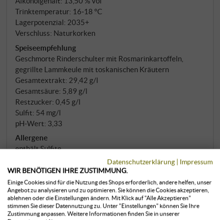
Alkoholgehalt: 13,50 % vol
Holz aufzuzwingen.
Trinktemperatur: 16‑18 °C
Lagerpotenzial: 2035+
Verschluss: Naturkorken
Speiseempfehlung
Geschmorte Rinderschulter mit Rosmarinkartoffeln,
gegrillte Lammkeule mit toskanischen Kräutern
Gesamtextrakt: 29,42 g/l
Gesamtsäure: 5,89 g/l
Restzucker: 0,45 g/l
Sulfit: 54 mg/l
pH-Wert: 3,33
Allergene
enthält Sulfite
Datenschutzerklärung
|
Impressum
MEHR ERFAHREN
WIR BENÖTIGEN IHRE ZUSTIMMUNG.
Einige Cookies sind für die Nutzung des Shops erforderlich, andere helfen, unser
Angebot zu analysieren und zu optimieren. Sie können die Cookies akzeptieren,
ablehnen oder die Einstellungen ändern. Mit Klick auf "Alle Akzeptieren"
klimatisiert gelagert
stimmen Sie dieser Datennutzung zu. Unter "Einstellungen" können Sie Ihre
Zustimmung anpassen. Weitere Informationen finden Sie in unserer
0,75 l · 52,00 €/l
·
inkl. USt
, zzgl.
Versand
sofort verfügbar