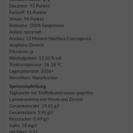
Wo die Bedingungen stimmten, entstanden Weine
Decanter
:
92 Punkte
von überraschender Leichtigkeit und floraler Frische
Falstaff
:
91 Punkte
– weniger massiv als der Vorjahrgang, dafür mit
Vinum
:
94 Punkte
einer Grazie, die in guten Händen zur Stärke
Rebsorte: 100% Sangiovese
wird. Carla Ferrinis fünfter Weinberg auf 400
Anbau: naturnah
Metern lieferte auch 2023 reinsortigen Sangiovese,
Ausbau: 12 Monate Holzfass/Cocciopesto
Amphore/Zement
der nach bewährtem Schema vinifiziert wurde: 7
Filtration: ja
Tage Gärung, 13 Tage Mazeration, 12 Monate
Alkoholgehalt: 13,50 % vol
Ausbau in Tonneaux, Eichenfässern und
Trinktemperatur: 16‑18 °C
Cocciopesto-Amphoren, Abrundung im Zement, 6
Lagerpotenzial: 2036+
Monate Flasche. Ein Rhythmus, der dem Wein
Verschluss: Naturkorken
erlaubt, den Jahrgang zu erzählen – ohne ihn zu
Speiseempfehlung
korrigieren.
Tagliatelle mit Trüffelbuttersauce, gegrillte
Lammkoteletts mit Minze und Zitrone
Gesamtextrakt: 29,61 g/l
Gesamtsäure: 5,90 g/l
Restzucker: 0,49 g/l
Sulfit: 58 mg/l
pH-Wert: 3,35