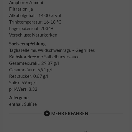
kein Lückenbüßer, sondern eine eigenständige
Amphore/Zement
Stimme. 1,5 Hektar auf 400 Metern, südöstlich
Filtration: ja
Alkoholgehalt: 14,00 % vol
exponiert, mittelschwerer skelettreicher Boden,
Trinktemperatur: 16‑18 °C
6.600 Pflanzen pro Hektar. Die Reben sind sieben
Lagerpotenzial: 2034+
Jahre alt – jung, aber bereits präzise in der Aromatik.
Verschluss: Naturkorken
13 Tage Maischekontakt in Stahl, Délestage zur
Speiseempfehlung
Halbzeit. Dann 12 Monate Reife, aufgeteilt zwischen
Tagliatelle mit Wildschweinragù – Gegrilltes
Holzbottichen und Cocciopesto-Amphoren,
Kalbskotelett mit Salbeibuttersauce
anschließend Zement. Sechs Monate Flasche.
Gesamtextrakt: 29,87 g/l
12.000 Flaschen – für Giodo-Verhältnisse eine
Gesamtsäure: 5,91 g/l
großzügige Menge, für den Markt eine
Restzucker: 0,67 g/l
willkommene.
Sulfit: 59 mg/l
pH-Wert: 3,32
Allergene
enthält Sulfite
MEHR ERFAHREN