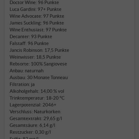
Doctor Wine
:
96 Punkte
Persönlichkeit der Traube und des einzigartigen
Luca Gardini
:
97+ Punkte
Terroirs (es sind gerade einmal 1,5 Hektar beste
Wine Advocate
:
97 Punkte
Brunello-Lagen) auf archetypische Art und Weise
James Suckling
:
96 Punkte
zum Ausdruck. Eine große Harmonie aus dunklen
Wine Enthusiast
:
97 Punkte
Kirschen, schwarzen Früchte, Gewürzen, Leder und
Decanter
:
93 Punkte
Falstaff
:
96 Punkte
Tabak, ideal eingebundene Tannine und eine
Jancis Robinson
:
17,5 Punkte
großartige Ausdauer werden die wenigen tausend
Weinwisser
:
18,5 Punkte
Flaschen schnell zu einem begehrten Sammlerobjekt
Rebsorte: 100% Sangiovese
machen. SUPERIORE.DE
Anbau: naturnah
Ausbau: 30 Monate Tonneau
Filtration: ja
Alkoholgehalt: 14,00 % vol
Trinktemperatur: 18‑20 °C
Lagerpotenzial: 2046+
Verschluss: Naturkorken
Gesamtextrakt: 29,65 g/l
Gesamtsäure: 6,14 g/l
Restzucker: 0,30 g/l
Sulfit: 82 mg/l