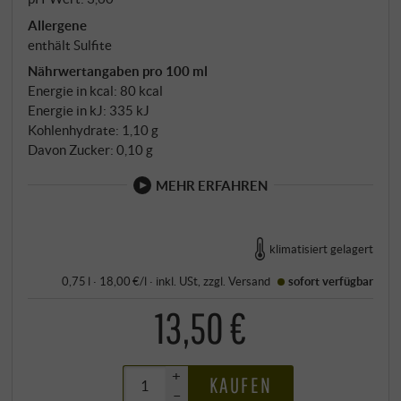
Allergene
enthält Sulfite
Nährwertangaben pro 100 ml
Energie in kcal: 80 kcal
Energie in kJ: 335 kJ
Kohlenhydrate: 1,10 g
Davon Zucker: 0,10 g
MEHR ERFAHREN
klimatisiert gelagert
0,75 l · 18,00 €/l
·
inkl. USt
, zzgl.
Versand
sofort verfügbar
13,50 €
+
KAUFEN
–