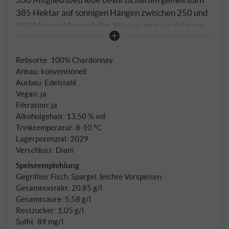
385 Hektar auf sonnigen Hängen zwischen 250 und
900 Metern Meereshöhe. Was sie eint, ist nicht nur
die Geographie, sondern die Überzeugung, dass
Qualität im Weinberg entsteht – und dass Eppan
Rebsorte: 100% Chardonnay
dafür die richtigen Voraussetzungen bietet. Der
Anbau: konventionell
Chardonnay wächst auf rund 400 Metern entlang
Ausbau: Edelstahl
der bekannten Südtiroler Weinstraße, auf
Vegan: ja
Moränenböden aus der Eiszeit – kalkhaltig, gut
Filtration: ja
durchlüftet, mit einer natürlichen Fähigkeit zur
Alkoholgehalt: 13,50 % vol
langsamen Reife. Handlese, Verarbeitung im
Trinktemperatur: 8‑10 °C
Lagerpotenzial: 2029
Edelstahl: frisch und sortentypisch.
Verschluss: Diam
Speiseempfehlung
Gegrillter Fisch, Spargel, leichte Vorspeisen
Gesamtextrakt: 20,85 g/l
Gesamtsäure: 5,58 g/l
Restzucker: 1,05 g/l
Sulfit: 89 mg/l