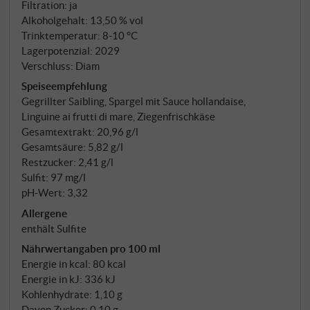
Präzision. Kellermeister Hans Terzer, seit
Filtration: ja
Jahrzehnten einer der prägenden Köpfe des
Alkoholgehalt: 13,50 % vol
Südtiroler Weißweins, hat die Linie klar formuliert:
Trinktemperatur: 8‑10 °C
Lagerpotenzial: 2029
sauber, sortenrein, klar in der Tonalität. Die Kellerei
Verschluss: Diam
St. Michael-Eppan, 1907 gegründet und von 340
Speiseempfehlung
Mitgliedsfamilien getragen, hat daraus einen ihrer
Gegrillter Saibling, Spargel mit Sauce hollandaise,
meistverkauften Weine gemacht – zu Recht. 100%
Linguine ai frutti di mare, Ziegenfrischkäse
Pinot Grigio, Gärung und Ausbau ausschließlich in
Gesamtextrakt: 20,96 g/l
Stahl.
Gesamtsäure: 5,82 g/l
Restzucker: 2,41 g/l
Sulfit: 97 mg/l
pH-Wert: 3,32
Allergene
enthält Sulfite
Nährwertangaben pro 100 ml
Energie in kcal: 80 kcal
Energie in kJ: 336 kJ
Kohlenhydrate: 1,10 g
Davon Zucker: 0,10 g