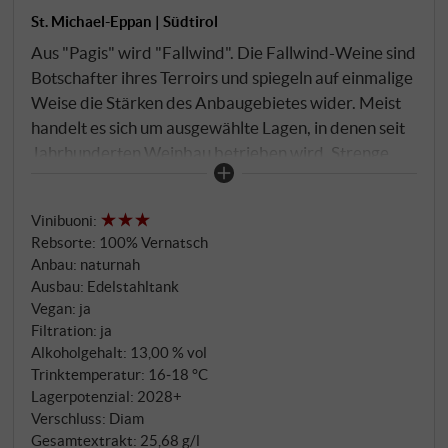
St. Michael-Eppan | Südtirol
Aus "Pagis" wird "Fallwind". Die Fallwind-Weine sind
Botschafter ihres Terroirs und spiegeln auf einmalige
Weise die Stärken des Anbaugebietes wider. Meist
handelt es sich um ausgewählte Lagen, in denen seit
Jahrhunderten Weinbau betrieben wird. Strenge
Qualitätsrichtlinien, geringe Erträge, intensive
Handarbeit im Weinberg sowie schonender und
Vinibuoni
:
individueller Ausbau im Keller machen sie zu dem,
Rebsorte: 100% Vernatsch
was sie sind: Charaktervolle, präzise und einzigartige
Anbau: naturnah
Weine, die mit ihrer Sortencharakteristik jeden
Ausbau: Edelstahltank
Genießer überzeugen.
Vegan: ja
Filtration: ja
Alkoholgehalt: 13,00 % vol
Trinktemperatur: 16‑18 °C
Lagerpotenzial: 2028+
Verschluss: Diam
Gesamtextrakt: 25,68 g/l