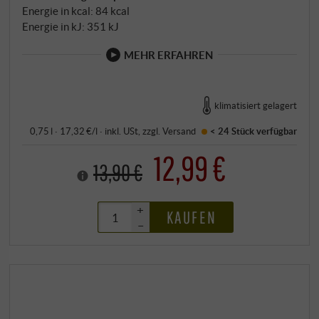
Energie in kcal: 84 kcal
Energie in kJ: 351 kJ
MEHR ERFAHREN
klimatisiert gelagert
0,75 l · 17,32 €/l
·
inkl. USt
, zzgl.
Versand
< 24 Stück
verfügbar
12,99 €
13,90 €
+
KAUFEN
–