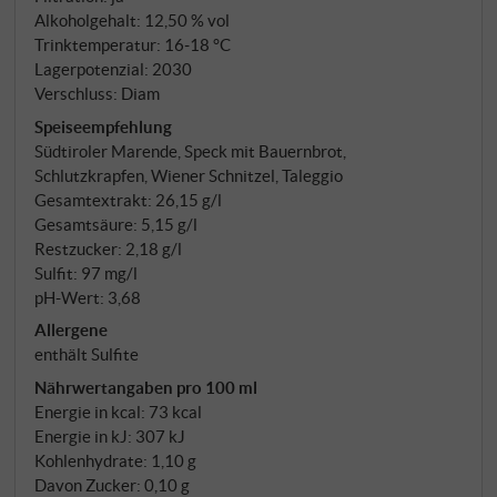
ihre Trauben für diesen Wein aus der Lage Sattel –
Alkoholgehalt: 12,50 % vol
jenen sanft geneigten Weinbergen zwischen Eppan
Trinktemperatur: 16‑18 °C
und dem See, auf 420 bis 480 Metern, Südost- bis
Lagerpotenzial: 2030
Verschluss: Diam
Südwestexposition, auf Moränenschuttböden aus
der letzten Eiszeit. Die Reben sind bis zu 50 Jahre
Speiseempfehlung
Südtiroler Marende, Speck mit Bauernbrot,
alt. Gelesen wird Anfang Oktober, von Hand – und
Schlutzkrapfen, Wiener Schnitzel, Taleggio
das Wort "Auslese" im Namen ist Programm: Nur die
Gesamtextrakt: 26,15 g/l
reifsten Trauben kommen in diesen Wein, getrennt
Gesamtsäure: 5,15 g/l
von der übrigen Ernte vinifiziert. Ausschließlich
Restzucker: 2,18 g/l
Stahl, kein Holz – die Frucht soll sprechen.
Sulfit: 97 mg/l
pH-Wert: 3,68
Allergene
enthält Sulfite
Nährwertangaben pro 100 ml
Energie in kcal: 73 kcal
Energie in kJ: 307 kJ
Kohlenhydrate: 1,10 g
Davon Zucker: 0,10 g