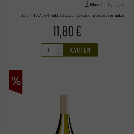
klimatisiert gelagert
0,75 l · 15,73 €/l
·
inkl. USt
, zzgl.
Versand
sofort verfügbar
11,80 €
+
KAUFEN
–