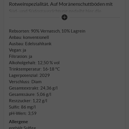
Rotweinspezialität. Auf Moränenschuttböden mit
Süd- und Südostausrichtung gedeiht hier die
autochthone Vernatsch-Traube unter idealen
klimatischen Bedingungen. Die Cuvée aus 90%
Rebsorten: 90% Vernatsch, 10% Lagrein
Vernatsch und 10% Lagrein wird von der
Anbau: konventionell
renommierten Kellerei St. Michael-Eppan vinifiziert,
Ausbau: Edelstahltank
die seit 1907 zu den führenden Genossenschaften
Vegan: ja
Südtirols zählt. Die Handlese erfolgt Anfang
Filtration: ja
Oktober mit sorgfältiger Traubenselektion. Nach
Alkoholgehalt: 12,50 % vol
der Vergärung im Edelstahltank durchläuft der Wein
Trinktemperatur: 16‑18 °C
Lagerpotenzial: 2029
den biologischen Säureabbau, bevor er im Stahltank
Verschluss: Diam
ausgebaut wird.
Gesamtextrakt: 24,36 g/l
Gesamtsäure: 5,06 g/l
Restzucker: 1,22 g/l
Sulfit: 86 mg/l
pH-Wert: 3,59
Allergene
enthält Sulfite