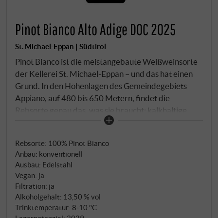
Pinot Bianco Alto Adige DOC 2025
St. Michael-Eppan | Südtirol
Pinot Bianco ist die meistangebaute Weißweinsorte
der Kellerei St. Michael-Eppan – und das hat einen
Grund. In den Höhenlagen des Gemeindegebiets
Appiano, auf 480 bis 650 Metern, findet die
Rebsorte genau das, was sie braucht: kalkhaltige
Kiesböden mit leichtem Tonanteil, Südostexposition
und die kühlen Nachtwinde, die vom Mendelgebirge
Rebsorte: 100% Pinot Bianco
herabziehen. Diese Winde sind das unsichtbare
Anbau: konventionell
Werkzeug des Terroirs – sie verlangsamen die Reife
Ausbau: Edelstahl
und erhalten die Frische, die den Pinot Bianco in
Vegan: ja
dieser Höhe von allen anderen unterscheidet.
Filtration: ja
Handlese, Vinifikation im Stahl. Sortentypisch,
Alkoholgehalt: 13,50 % vol
sauber, trinkfreudig.
Trinktemperatur: 8‑10 °C
Lagerpotenzial: 2029