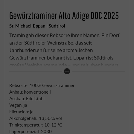
Gewürztraminer Alto Adige DOC 2025
St. Michael-Eppan | Südtirol
Tramin gab dieser Rebsorte ihren Namen. Ein Dorf
an der Südtiroler Weinstraße, das seit
Jahrhunderten für seine aromatischen
Gewürztraminer bekannt ist. Eppan ist Südtirols
größte Weinbaugemeinde – und seit über hundert
Jahren die Heimat der Kellerei St. Michael-Eppan.
Die Genossenschaft bezieht ihre Trauben von ihren
Rebsorte: 100% Gewürztraminer
Mitgliedern aus Einzelweinbergen von Cortaccia
Anbau: konventionell
über Termeno und Kaltern bis Eppan von 300 bis
Ausbau: Edelstahl
500 Metern mit Süd-Südost-Exposition, von kalkigen
Vegan: ja
Kieselböden mit leichtem Tonanteil. Handlese Mitte
Filtration: ja
September, Gärung und Ausbau im Stahl. Trocken
Alkoholgehalt: 13,50 % vol
ausgebaut, Aromatik pur.
Trinktemperatur: 10‑12 °C
Lagerpotenzial: 2030