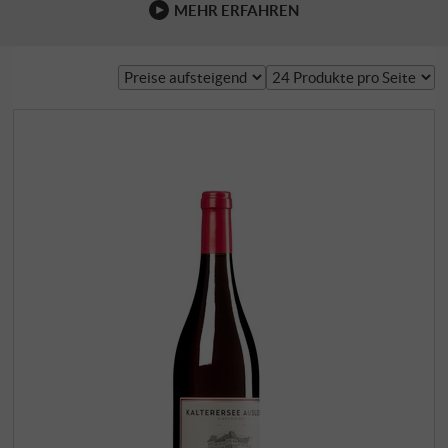
MEHR ERFAHREN
später …