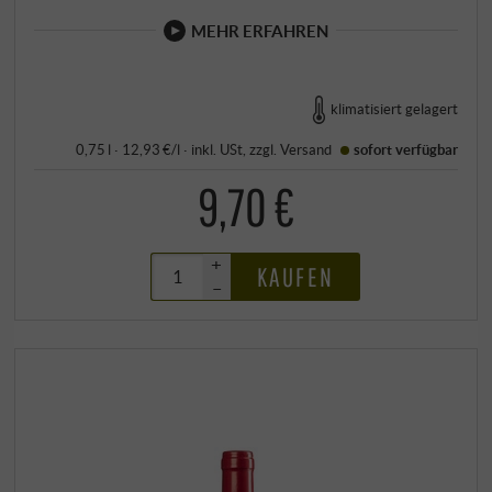
MEHR ERFAHREN
klimatisiert gelagert
0,75 l · 12,93 €/l
·
inkl. USt
, zzgl.
Versand
sofort verfügbar
9,70 €
+
KAUFEN
–