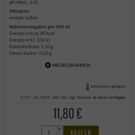
pH-Wert: 3,45
Allergene
enthält Sulfite
Nährwertangaben pro 100 ml
Energie in kcal: 80 kcal
Energie in kJ: 336 kJ
Kohlenhydrate: 1,10 g
Davon Zucker: 0,10 g
MEHR ERFAHREN
klimatisiert gelagert
0,75 l · 15,73 €/l
·
inkl. USt
, zzgl.
Versand
sofort verfügbar
11,80 €
+
KAUFEN