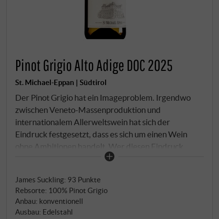
Pinot Grigio Alto Adige DOC 2025
St. Michael-Eppan | Südtirol
Der Pinot Grigio hat ein Imageproblem. Irgendwo
zwischen Veneto-Massenproduktion und
internationalem Allerweltswein hat sich der
Eindruck festgesetzt, dass es sich um einen Wein
ohne Ambitionen handelt. Wer diesen Eindruck
korrigieren möchte, greift nach Südtirol. Im Alto
Adige hat die Sorte – ursprünglich aus dem Burgund
James Suckling
:
93 Punkte
– ein Terroir gefunden, das ihr gibt, was sie anderswo
Rebsorte: 100% Pinot Grigio
nicht bekommt: kühle Nächte, Höhenlagen zwischen
Anbau: konventionell
300 und 500 Metern, kalkhaltige Böden, alpine
Ausbau: Edelstahl