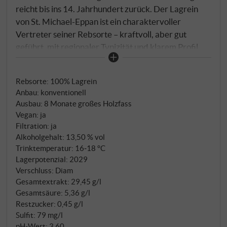
reicht bis ins 14. Jahrhundert zurück. Der Lagrein
von St. Michael-Eppan ist ein charaktervoller
Vertreter seiner Rebsorte – kraftvoll, aber gut
geführt, mit regionaler Typizität und klarem Profil.
Gewachsen auf tiefgründigen, sandig-lehmigen
Böden im Raum Bozen und Eppan, zeigt der Wein,
Rebsorte: 100% Lagrein
was Südtirols autochthone Rotweinsorte in guten
Anbau: konventionell
Händen leisten kann. Der Jahrgang 2024 brachte
Ausbau: 8 Monate großes Holzfass
eine ausgewogene Reife, die Frische und Tiefe
Vegan: ja
gleichermaßen ermöglichte. Nach der klassischen
Filtration: ja
Maischegärung reifte der Wein mehrere Monate im
Alkoholgehalt: 13,50 % vol
großen Holzfass, was Struktur verleiht, ohne die
Trinktemperatur: 16‑18 °C
Lagerpotenzial: 2029
Frucht zu überlagern.
Verschluss: Diam
Gesamtextrakt: 29,45 g/l
Gesamtsäure: 5,36 g/l
Restzucker: 0,45 g/l
Sulfit: 79 mg/l
pH-Wert: 3,60