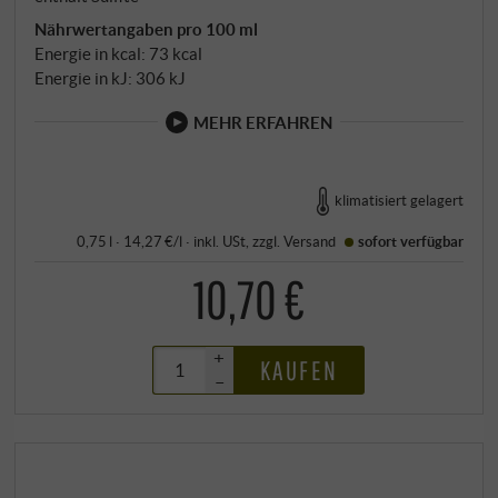
Nährwertangaben pro 100 ml
Energie in kcal: 73 kcal
Energie in kJ: 306 kJ
MEHR ERFAHREN
klimatisiert gelagert
0,75 l · 14,27 €/l
·
inkl. USt
, zzgl.
Versand
sofort verfügbar
10,70 €
+
KAUFEN
–