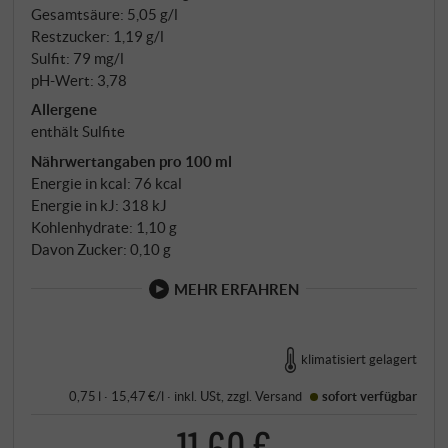
Gesamtsäure: 5,05 g/l
Restzucker: 1,19 g/l
Sulfit: 79 mg/l
pH-Wert: 3,78
Allergene
enthält Sulfite
Nährwertangaben pro 100 ml
Energie in kcal: 76 kcal
Energie in kJ: 318 kJ
Kohlenhydrate: 1,10 g
Davon Zucker: 0,10 g
MEHR ERFAHREN
klimatisiert gelagert
0,75 l · 15,47 €/l
·
inkl. USt
, zzgl.
Versand
sofort verfügbar
11,60 €