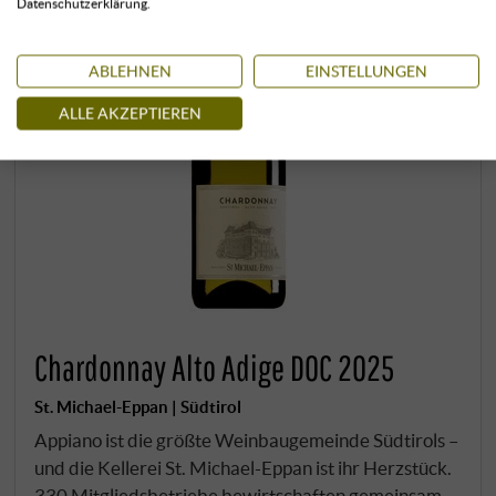
Datenschutzerklärung.
ABLEHNEN
EINSTELLUNGEN
ALLE AKZEPTIEREN
Chardonnay Alto Adige DOC 2025
St. Michael-Eppan | Südtirol
Appiano ist die größte Weinbaugemeinde Südtirols –
und die Kellerei St. Michael-Eppan ist ihr Herzstück.
330 Mitgliedsbetriebe bewirtschaften gemeinsam