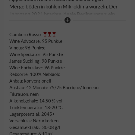
Mergelböden in kühlem Mikroklima wurzeln. Der
Jahrgang 2021 brachte ideale Bedingungen: ein
kühler Frühling, gefolgt von einem ausgewogenen
Sommer und einem langen, trockenen Herbst –
Gambero Rosso
:
perfekt für die langsame Reife des Nebbiolo. Nach
Wine Advocate
:
95 Punkte
langer Maischestandzeit reifte der Wein in großen
Vinous
:
96 Punkte
Eichenfässern sowie einem kleinen Anteil Barriques.
Wine Spectator
:
95 Punkte
Im Glas leuchtet er granatrot mit zarten orangen
James Suckling
:
98 Punkte
Reflexen, in der Nase Noten von Rose, Sauerkirsche,
Wine Enthusiast
:
96 Punkte
Lakritze und heller Würze. Am Gaumen kraftvoll und
Rebsorte: 100% Nebbiolo
Anbau: konventionell
doch fein gezeichnet, mit präziser Säure, kühler
Ausbau: 42 Monate 75/25 Barrique/Tonneau
Frucht und saliner Tiefe. Die Tannine sind präsent,
Filtration: nein
aber seidig verwoben – ein Barbaresco von strenger
Alkoholgehalt: 14,50 % vol
Schönheit, großer Transparenz und mit langem
Trinktemperatur: 18‑20 °C
Reifepotenzial. SUPERIORE.DE
Lagerpotenzial: 2045+
Verschluss: Naturkorken
Gesamtextrakt: 30,08 g/l
Gesamtsäure: 6,10 g/l