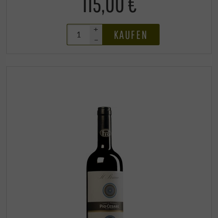
115,00 €
+
KAUFEN
–