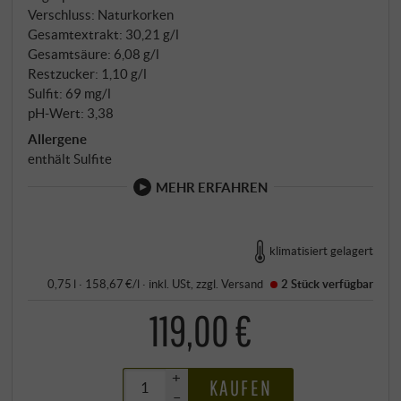
Verschluss: Naturkorken
Gesamtextrakt: 30,21 g/l
Gesamtsäure: 6,08 g/l
Restzucker: 1,10 g/l
Sulfit: 69 mg/l
pH-Wert: 3,38
Allergene
enthält Sulfite
MEHR ERFAHREN
klimatisiert gelagert
0,75 l · 158,67 €/l
·
inkl. USt
, zzgl.
Versand
2 Stück
verfügbar
119,00 €
+
KAUFEN
–