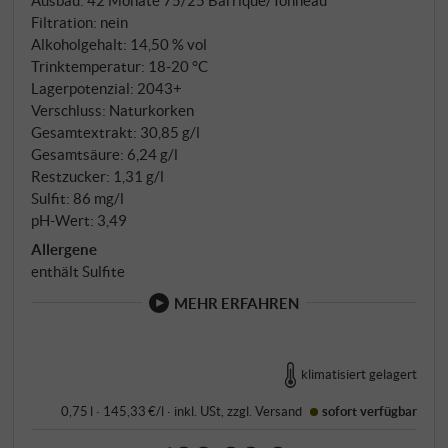
Filtration: nein
Alkoholgehalt: 14,50 % vol
Trinktemperatur: 18‑20 °C
Lagerpotenzial: 2043+
Verschluss: Naturkorken
Gesamtextrakt: 30,85 g/l
Gesamtsäure: 6,24 g/l
Restzucker: 1,31 g/l
Sulfit: 86 mg/l
pH-Wert: 3,49
Allergene
enthält Sulfite
MEHR ERFAHREN
klimatisiert gelagert
0,75 l · 145,33 €/l
·
inkl. USt
, zzgl.
Versand
sofort verfügbar