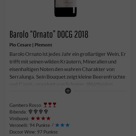
Barolo “Ornato” DOCG 2018
Pio Cesare | Piemont
Barolo Ornato ist jedes Jahr ein großartiger Wein. Er
trifft mit seinen wilden Kräutern, Mineralien und
eisenhaltigen Noten den wahren Charakter von
Serralunga. Sein Bouquet zeigt kleine Beerenfrüchte
und Cassis, umrahmt von Schotter, Waldboden,
blauen Blüten und kandierter Orangenschale. Der
Wein hat auch eine staubige, mineralische Note und
Gambero Rosso
:
ist sowohl in der Nase als auch am Gaumen von
Bibenda
:
großer Intensität. Ornato setzt mit fein
Vinibuoni
:
eingebundenen Tanninen und einer Säure ein, die all
Veronelli
:
94 Punkte
diese Fruchtaromen aufrecht erhält. Ein Wein, der
Doctor Wine
:
97 Punkte