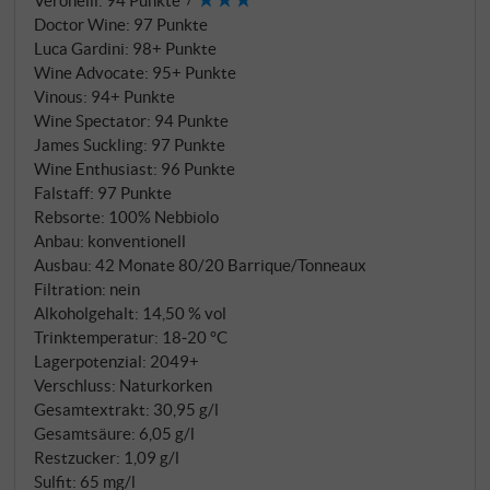
jahrgangstypisch lange Herbst 2019 brachte
Doctor Wine
:
97 Punkte
vollreife, aromatisch dichte Trauben mit kühler
Luca Gardini
:
98+ Punkte
Säurespur.
Wine Advocate
:
95+ Punkte
Vinous
:
94+ Punkte
Wine Spectator
:
94 Punkte
James Suckling
:
97 Punkte
Wine Enthusiast
:
96 Punkte
Falstaff
:
97 Punkte
Rebsorte: 100% Nebbiolo
Anbau: konventionell
Ausbau: 42 Monate 80/20 Barrique/Tonneaux
Filtration: nein
Alkoholgehalt: 14,50 % vol
Trinktemperatur: 18‑20 °C
Lagerpotenzial: 2049+
Verschluss: Naturkorken
Gesamtextrakt: 30,95 g/l
Gesamtsäure: 6,05 g/l
Restzucker: 1,09 g/l
Sulfit: 65 mg/l