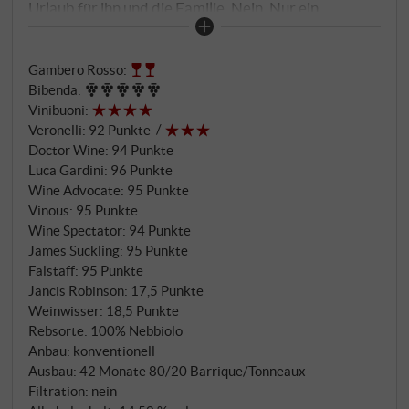
Urlaub für ihn und die Familie. Nein. Nur ein
Weinberg namens Mosconi in Monforte d'Alba, einer
Region des Piemontes, in der vier Generationen der
Gambero Rosso
:
Pio Cesare-Dynastie nie Fuß fassen konnten.
Bibenda
:
Ursprünglich sollten die Trauben des 10 ha großen
Vinibuoni
:
Weinbergs die Qualität seines klassischen Barolo
Veronelli
:
92 Punkte
erhöhen, doch nach den ersten Fassproben war Pio
Doctor Wine
:
94 Punkte
Boffa unmissverständlich klar, dass es sich hier um
Luca Gardini
:
96 Punkte
ein mindestens ebenbürtiges - wenn auch stilistisch
Wine Advocate
:
95 Punkte
Vinous
:
95 Punkte
anderes - Pendant zum bis dato unbestrittenen
Wine Spectator
:
94 Punkte
Flaggschiff Ornato handeln würde.
James Suckling
:
95 Punkte
Falstaff
:
95 Punkte
Jancis Robinson
:
17,5 Punkte
Weinwisser
:
18,5 Punkte
Rebsorte: 100% Nebbiolo
Anbau: konventionell
Ausbau: 42 Monate 80/20 Barrique/Tonneaux
Filtration: nein