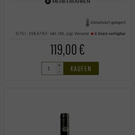
MEHR ERFAHREN
klimatisiert gelagert
0,75 l · 158,67 €/l
·
inkl. USt
, zzgl.
Versand
6 Stück
verfügbar
119,00 €
+
KAUFEN
–