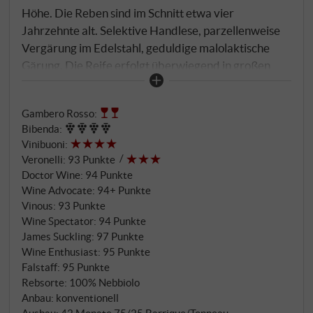
Höhe. Die Reben sind im Schnitt etwa vier
Jahrzehnte alt. Selektive Handlese, parzellenweise
Vergärung im Edelstahl, geduldige malolaktische
Gärung. Die Reife erfolgt überwiegend in großen
Eichenfudern, begleitet von einem kleineren Anteil
französischer Eiche für zusätzlichen Schliff. 2019 gilt
Gambero Rosso
:
in Barbaresco als Lehrbuchjahr: Ein moderater
Bibenda
:
Sommer, große Tag-Nacht-Amplituden und ein
Vinibuoni
:
langer, trockener Herbst führten zu später Lese und
Veronelli
:
93 Punkte
voll ausgereifter Phenolik. Die Weine zeigen Dichte
Doctor Wine
:
94 Punkte
und vertikale Spannung bei exzellenter Frische – ein
Wine Advocate
:
94+ Punkte
Profil mit langem Atem.
Vinous
:
93 Punkte
Wine Spectator
:
94 Punkte
James Suckling
:
97 Punkte
Wine Enthusiast
:
95 Punkte
Falstaff
:
95 Punkte
Rebsorte: 100% Nebbiolo
Anbau: konventionell
Ausbau: 42 Monate 75/25 Barrique/Tonneau