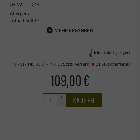
pH-Wert: 3,44
Allergene
enthält Sulfite
MEHR ERFAHREN
klimatisiert gelagert
0,75 l · 145,33 €/l
·
inkl. USt
, zzgl.
Versand
11 Stück
verfügbar
109,00 €
+
KAUFEN
–