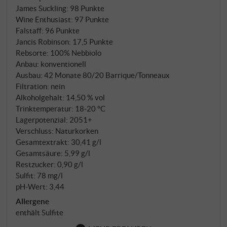
James Suckling
:
98 Punkte
Textur, nicht für Opulenz. Der Jahrgang 2019:
Wine Enthusiast
:
97 Punkte
Langer, ausgewogener Vegetationsverlauf, große
Falstaff
:
96 Punkte
Tag-Nacht-Amplitude und späte, sehr selektive Lese
Jancis Robinson
:
17,5 Punkte
– aromatische Präzision, straffe Säure, feinkörniges
Rebsorte: 100% Nebbiolo
Tannin.
Anbau: konventionell
Ausbau: 42 Monate 80/20 Barrique/Tonneaux
Filtration: nein
Alkoholgehalt: 14,50 % vol
Trinktemperatur: 18‑20 °C
Lagerpotenzial: 2051+
Verschluss: Naturkorken
Gesamtextrakt: 30,41 g/l
Gesamtsäure: 5,99 g/l
Restzucker: 0,90 g/l
Sulfit: 78 mg/l
pH-Wert: 3,44
Allergene
enthält Sulfite