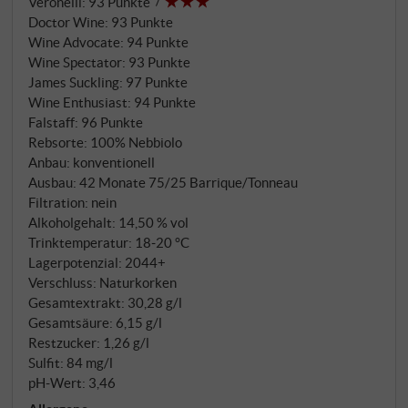
Veronelli
:
93 Punkte
dabei präzise und nachhaltig. Nach der separaten
Doctor Wine
:
93 Punkte
Vergärung der Partien im Edelstahl reift der Wein
Wine Advocate
:
94 Punkte
traditionell in großen Fässern und ein maßvoller
Wine Spectator
:
93 Punkte
Barrique-Anteil dient der Textur.
James Suckling
:
97 Punkte
Wine Enthusiast
:
94 Punkte
Falstaff
:
96 Punkte
Rebsorte: 100% Nebbiolo
Anbau: konventionell
Ausbau: 42 Monate 75/25 Barrique/Tonneau
Filtration: nein
Alkoholgehalt: 14,50 % vol
Trinktemperatur: 18‑20 °C
Lagerpotenzial: 2044+
Verschluss: Naturkorken
Gesamtextrakt: 30,28 g/l
Gesamtsäure: 6,15 g/l
Restzucker: 1,26 g/l
Sulfit: 84 mg/l
pH-Wert: 3,46