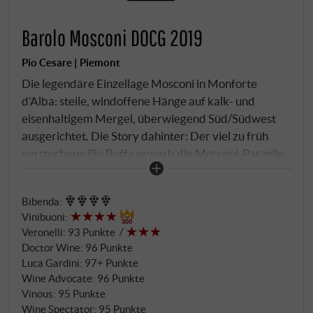
Barolo Mosconi DOCG 2019
Pio Cesare | Piemont
Die legendäre Einzellage Mosconi in Monforte
d'Alba: steile, windoffene Hänge auf kalk- und
eisenhaltigem Mergel, überwiegend Süd/Südwest
ausgerichtet. Die Story dahinter: Der viel zu früh
verstorbene Pio Boffa erwarb die Mosconi-Parzelle
wenige Jahre vor seinem Tod als strategische
Ergänzung zum Familienbesitz – ein spätes
Bibenda
:
Vermächtnis, das die Barolo-Identität des Hauses
Vinibuoni
:
um die kraftvoll-mineralische Stimme
Veronelli
:
93 Punkte
Mosconis/Monfortes erweitert. Parzellenweise
Doctor Wine
:
96 Punkte
Handlese, Vergärung im Edelstahl mit verlängerter
Luca Gardini
:
97+ Punkte
Mazeration und sanfter Extraktion. Reife
Wine Advocate
:
96 Punkte
überwiegend in großen slawonischen Fässern, fein
Vinous
:
95 Punkte
Wine Spectator
:
95 Punkte
dosiert flankiert von französischer Eiche – immer für