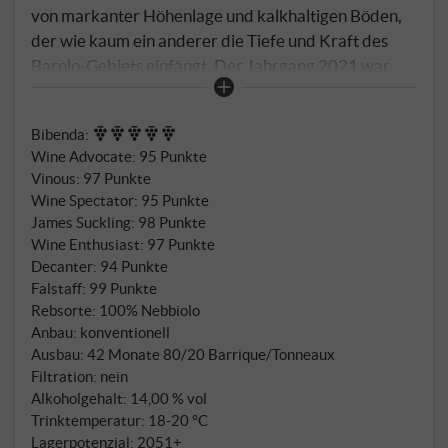
von markanter Höhenlage und kalkhaltigen Böden,
der wie kaum ein anderer die Tiefe und Kraft des
Barolo-Gebiets einfängt. Der Jahrgang 2021 war
geprägt von einem kühlen Frühjahr, einem stabilen
Sommer ohne extreme Hitze und einem langen,
Bibenda
:
trockenen Herbst. Diese Bedingungen ermöglichten
Wine Advocate
:
95 Punkte
eine langsame, gleichmäßige Reifung des Nebbiolo
Vinous
:
97 Punkte
und verliehen den Trauben aromatische Komplexität
Wine Spectator
:
95 Punkte
bei voller phenolischer Reife. Der Wein wurde nach
James Suckling
:
98 Punkte
längerer Maischestandzeit traditionell vergoren und
Wine Enthusiast
:
97 Punkte
reifte anschließend für rund 30 Monate in
Decanter
:
94 Punkte
Falstaff
:
99 Punkte
französischer Eiche – teils im Tonneau, teils im
Rebsorte: 100% Nebbiolo
Barrique.
Anbau: konventionell
Ausbau: 42 Monate 80/20 Barrique/Tonneaux
Filtration: nein
Alkoholgehalt: 14,00 % vol
Trinktemperatur: 18‑20 °C
Lagerpotenzial: 2051+