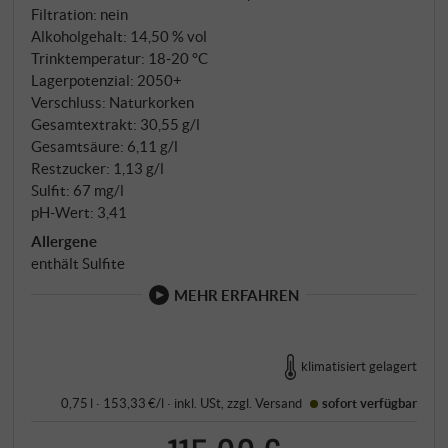
Filtration: nein
Alkoholgehalt: 14,50 % vol
Trinktemperatur: 18‑20 °C
Lagerpotenzial: 2050+
Verschluss: Naturkorken
Gesamtextrakt: 30,55 g/l
Gesamtsäure: 6,11 g/l
Restzucker: 1,13 g/l
Sulfit: 67 mg/l
pH-Wert: 3,41
Allergene
enthält Sulfite
MEHR ERFAHREN
klimatisiert gelagert
0,75 l · 153,33 €/l
·
inkl. USt
, zzgl.
Versand
sofort verfügbar