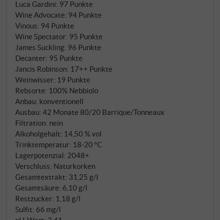
konsequent vertikal, geradlinig und frontal ist.
Luca Gardini
:
97 Punkte
SUPERIORE.DE
Wine Advocate
:
94 Punkte
Vinous
:
94 Punkte
Wine Spectator
:
95 Punkte
James Suckling
:
96 Punkte
Decanter
:
95 Punkte
Jancis Robinson
:
17++ Punkte
Weinwisser
:
19 Punkte
Rebsorte: 100% Nebbiolo
Anbau: konventionell
Ausbau: 42 Monate 80/20 Barrique/Tonneaux
Filtration: nein
Alkoholgehalt: 14,50 % vol
Trinktemperatur: 18‑20 °C
Lagerpotenzial: 2048+
Verschluss: Naturkorken
Gesamtextrakt: 31,25 g/l
Gesamtsäure: 6,10 g/l
Restzucker: 1,18 g/l
Sulfit: 66 mg/l
pH-Wert: 3,41