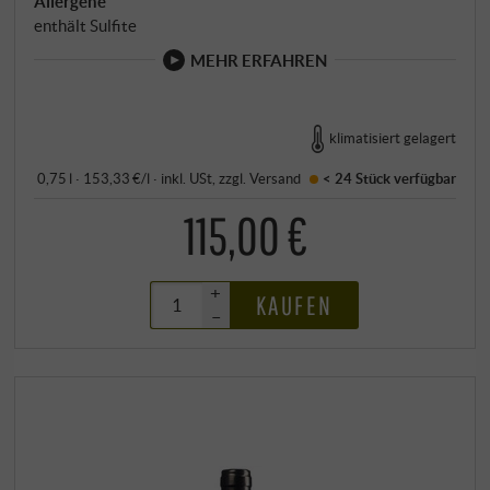
Allergene
enthält Sulfite
MEHR ERFAHREN
klimatisiert gelagert
0,75 l · 153,33 €/l
·
inkl. USt
, zzgl.
Versand
< 24 Stück
verfügbar
115,00 €
+
KAUFEN
–