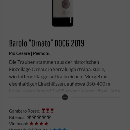
Barolo “Ornato” DOCG 2019
Pio Cesare | Piemont
Die Trauben stammen aus der historischen
Einzellage Ornato in Serralunga d'Alba: steile,
windoffene Hänge auf kalkreichem Mergel mit
eisenhaltigen Einschlüssen, auf etwa 350-400 m
Höhe, überwiegend Süd/Südwest ausgerichtet. Jede
Parzelle wird separat gelesen und im Edelstahl
vergoren; lange Mazeration mit sanfter Extraktion.
Gambero Rosso
:
Die Reife erfolgt klassisch in großen slawonischen
Bibenda
:
Fässern, mit einem fein dosierten Anteil
Vinibuoni
:
französischer Eiche für Textur und Glanz. Der
Veronelli
:
94 Punkte