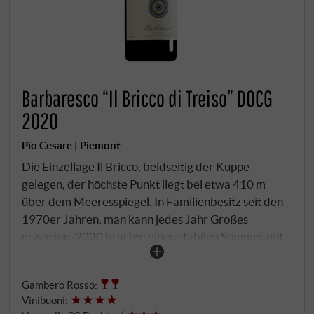
Barbaresco “Il Bricco di Treiso” DOCG
2020
Pio Cesare | Piemont
Die Einzellage Il Bricco, beidseitig der Kuppe
gelegen, der höchste Punkt liegt bei etwa 410 m
über dem Meeresspiegel. In Familienbesitz seit den
1970er Jahren, man kann jedes Jahr Großes
erwarten. 2020 brachte einen stabilen Sommer mit
punktgenauer Abkühlung im September und kühlen
Nächten bis zur Lese. Das Ergebnis sind sehr
Gambero Rosso
:
gesunde, aromatisch reife Trauben mit klarer Frucht
Vinibuoni
:
und balancierter Säure – charmant in der Ansprache,