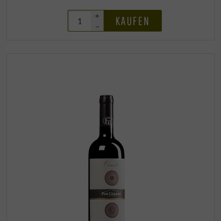
+
KAUFEN
–