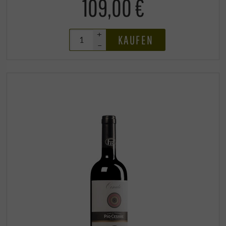
109,00 €
+
KAUFEN
–