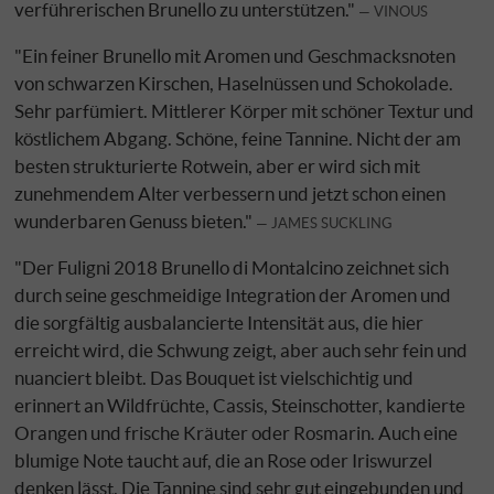
verführerischen Brunello zu unterstützen."
VINOUS
"Ein feiner Brunello mit Aromen und Geschmacksnoten
von schwarzen Kirschen, Haselnüssen und Schokolade.
Sehr parfümiert. Mittlerer Körper mit schöner Textur und
köstlichem Abgang. Schöne, feine Tannine. Nicht der am
besten strukturierte Rotwein, aber er wird sich mit
zunehmendem Alter verbessern und jetzt schon einen
wunderbaren Genuss bieten."
JAMES SUCKLING
"Der Fuligni 2018 Brunello di Montalcino zeichnet sich
durch seine geschmeidige Integration der Aromen und
die sorgfältig ausbalancierte Intensität aus, die hier
erreicht wird, die Schwung zeigt, aber auch sehr fein und
nuanciert bleibt. Das Bouquet ist vielschichtig und
erinnert an Wildfrüchte, Cassis, Steinschotter, kandierte
Orangen und frische Kräuter oder Rosmarin. Auch eine
blumige Note taucht auf, die an Rose oder Iriswurzel
denken lässt. Die Tannine sind sehr gut eingebunden und