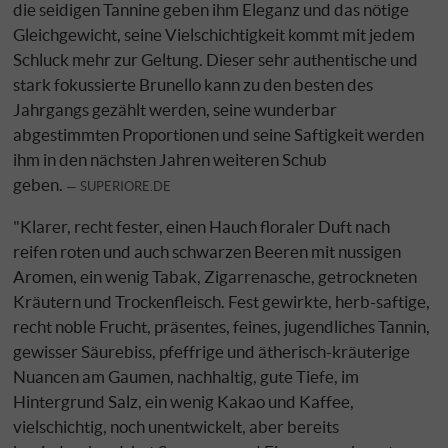
die seidigen Tannine geben ihm Eleganz und das nötige
Gleichgewicht, seine Vielschichtigkeit kommt mit jedem
Schluck mehr zur Geltung. Dieser sehr authentische und
stark fokussierte Brunello kann zu den besten des
Jahrgangs gezählt werden, seine wunderbar
abgestimmten Proportionen und seine Saftigkeit werden
ihm in den nächsten Jahren weiteren Schub
geben.
SUPERIORE.DE
"Klarer, recht fester, einen Hauch floraler Duft nach
reifen roten und auch schwarzen Beeren mit nussigen
Aromen, ein wenig Tabak, Zigarrenasche, getrockneten
Kräutern und Trockenfleisch. Fest gewirkte, herb-saftige,
recht noble Frucht, präsentes, feines, jugendliches Tannin,
gewisser Säurebiss, pfeffrige und ätherisch-kräuterige
Nuancen am Gaumen, nachhaltig, gute Tiefe, im
Hintergrund Salz, ein wenig Kakao und Kaffee,
vielschichtig, noch unentwickelt, aber bereits