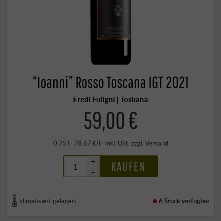
“Ioanni” Rosso Toscana IGT 2021
Eredi Fuligni | Toskana
59,00 €
0,75 l · 78,67 €/l
·
inkl. USt
, zzgl.
Versand
+
KAUFEN
–
klimatisiert gelagert
6 Stück
verfügbar