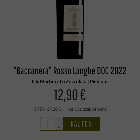
“Baccanera” Rosso Langhe DOC 2022
Flli. Martini / Lo Zoccolaio | Piemont
12,90 €
0,75 l · 17,20 €/l
·
inkl. USt
, zzgl.
Versand
+
KAUFEN
–