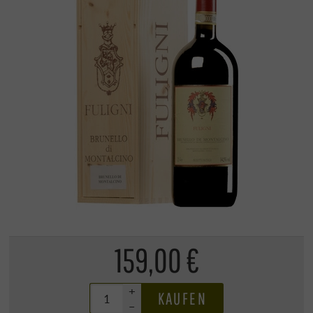
159,00 €
+
KAUFEN
–