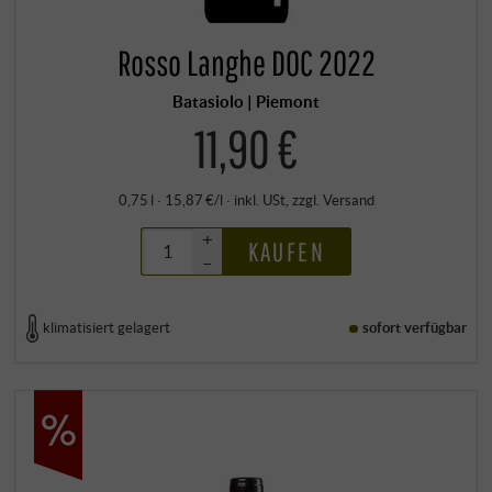
Rosso Langhe DOC 2022
Batasiolo | Piemont
11,90 €
0,75 l · 15,87 €/l
·
inkl. USt
, zzgl.
Versand
+
KAUFEN
–
klimatisiert gelagert
sofort verfügbar