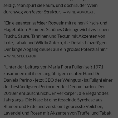
seidig. Man spürt sie kaum, und doch ist der Wein
durchweg von fester Struktur."
WINE ADVOCATE
"Ein eleganter, saftiger Rotwein mit reinen Kirsch- und
Hagebutten-Aromen. Schönes Gleichgewicht zwischen
Frucht, Säure, Tanninen und Textur, mit Akzenten von
Erde, Tabak und Wildkräutern, die Details hinzufügen.
Der lange Abgang deutet auf ein großes Potenzial hin."
WINE SPECTATOR
"Unter der Leitung von Maria Flora Fuligni seit 1971,
zusammen mit ihrer langjährigen rechten Hand Dr.
Daniela Perino - jetzt CEO des Weinguts - ist Fuligni einer
der beständigsten Performer der Denomination. Der
2018er enttäuscht nicht: Er verkörpert die Eleganz des
Jahrgangs. Die Nase ist eine fesselnde Synthese aus
Blumen und Erde und verströmt gepresste Veilchen,
Lavendel und Rosen mit Akzenten von Trüffel und Tabak.