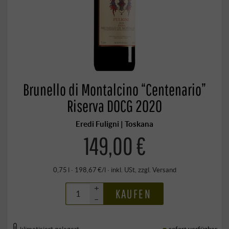
Brunello di Montalcino “Centenario”
Riserva DOCG 2020
Eredi Fuligni | Toskana
149,00 €
0,75 l · 198,67 €/l
·
inkl. USt
, zzgl.
Versand
+
KAUFEN
–