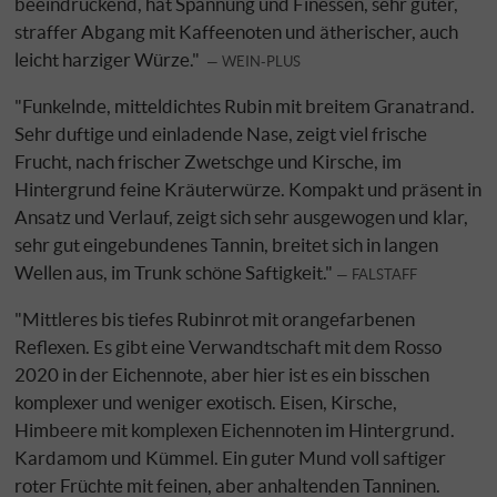
beeindruckend, hat Spannung und Finessen, sehr guter,
straffer Abgang mit Kaffeenoten und ätherischer, auch
leicht harziger Würze."
WEIN-PLUS
"Funkelnde, mitteldichtes Rubin mit breitem Granatrand.
Sehr duftige und einladende Nase, zeigt viel frische
Frucht, nach frischer Zwetschge und Kirsche, im
Hintergrund feine Kräuterwürze. Kompakt und präsent in
Ansatz und Verlauf, zeigt sich sehr ausgewogen und klar,
sehr gut eingebundenes Tannin, breitet sich in langen
Wellen aus, im Trunk schöne Saftigkeit."
FALSTAFF
"Mittleres bis tiefes Rubinrot mit orangefarbenen
Reflexen. Es gibt eine Verwandtschaft mit dem Rosso
2020 in der Eichennote, aber hier ist es ein bisschen
komplexer und weniger exotisch. Eisen, Kirsche,
Himbeere mit komplexen Eichennoten im Hintergrund.
Kardamom und Kümmel. Ein guter Mund voll saftiger
roter Früchte mit feinen, aber anhaltenden Tanninen.