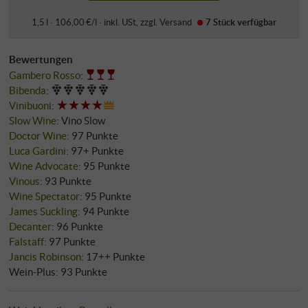
1,5 l · 106,00 €/l
·
inkl. USt
, zzgl.
Versand
7 Stück
verfügbar
Bewertungen
Gambero Rosso
:
Bibenda
:
Vinibuoni
:
Slow Wine
:
Vino Slow
Doctor Wine
:
97 Punkte
Luca Gardini
:
97+ Punkte
Wine Advocate
:
95 Punkte
Vinous
:
93 Punkte
Wine Spectator
:
95 Punkte
James Suckling
:
94 Punkte
Decanter
:
96 Punkte
Falstaff
:
97 Punkte
Jancis Robinson
:
17++ Punkte
Wein-Plus
:
93 Punkte