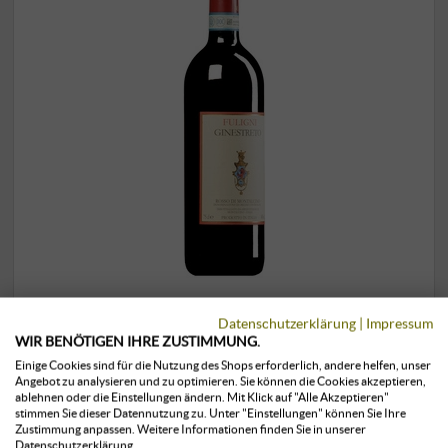
“Ginestreto” Rosso di Montalcino DOC
Datenschutzerklärung
|
Impressum
2023
WIR BENÖTIGEN IHRE ZUSTIMMUNG.
Einige Cookies sind für die Nutzung des Shops erforderlich, andere helfen, unser
Eredi Fuligni | Toskana
Angebot zu analysieren und zu optimieren. Sie können die Cookies akzeptieren,
ablehnen oder die Einstellungen ändern. Mit Klick auf "Alle Akzeptieren"
31,00 €
stimmen Sie dieser Datennutzung zu. Unter "Einstellungen" können Sie Ihre
Zustimmung anpassen. Weitere Informationen finden Sie in unserer
Datenschutzerklärung.