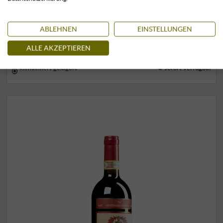
0,75 l · 41,33 €/l
·
inkl. USt
, zzgl.
Versand
+
ABLEHNEN
EINSTELLUNGEN
KAUFEN
–
ALLE AKZEPTIEREN
klimatisiert gelagert
sofort verfügbar