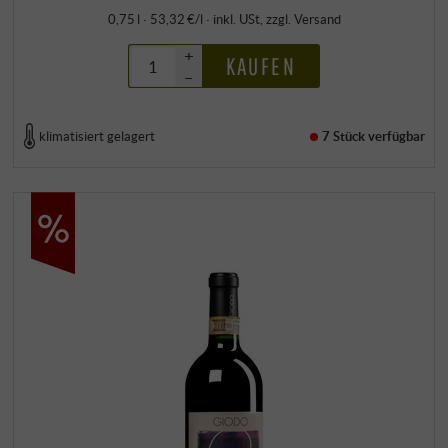
0,75 l · 53,32 €/l
·
inkl. USt
, zzgl.
Versand
+
KAUFEN
–
klimatisiert gelagert
7 Stück
verfügbar