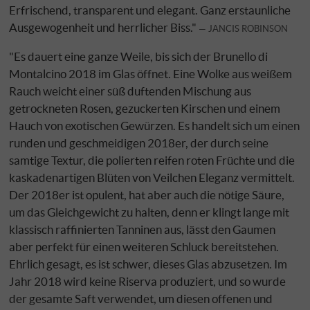
Erfrischend, transparent und elegant. Ganz erstaunliche
Ausgewogenheit und herrlicher Biss."
JANCIS ROBINSON
"Es dauert eine ganze Weile, bis sich der Brunello di
Montalcino 2018 im Glas öffnet. Eine Wolke aus weißem
Rauch weicht einer süß duftenden Mischung aus
getrockneten Rosen, gezuckerten Kirschen und einem
Hauch von exotischen Gewürzen. Es handelt sich um einen
runden und geschmeidigen 2018er, der durch seine
samtige Textur, die polierten reifen roten Früchte und die
kaskadenartigen Blüten von Veilchen Eleganz vermittelt.
Der 2018er ist opulent, hat aber auch die nötige Säure,
um das Gleichgewicht zu halten, denn er klingt lange mit
klassisch raffinierten Tanninen aus, lässt den Gaumen
aber perfekt für einen weiteren Schluck bereitstehen.
Ehrlich gesagt, es ist schwer, dieses Glas abzusetzen. Im
Jahr 2018 wird keine Riserva produziert, und so wurde
der gesamte Saft verwendet, um diesen offenen und