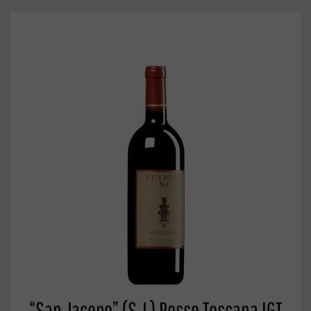
“San Jacopo” (S.J.) Rosso Toscana IGT