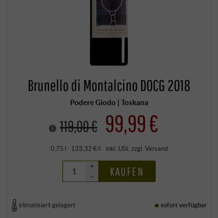
Brunello di Montalcino DOCG 2018
Podere Giodo | Toskana
99,99 €
119,00 €
0,75 l · 133,32 €/l
·
inkl. USt
, zzgl.
Versand
+
KAUFEN
–
klimatisiert gelagert
sofort verfügbar