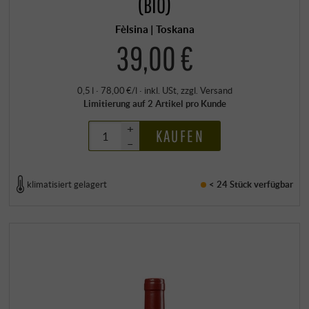
(BIO)
Fèlsina | Toskana
39,00 €
0,5 l · 78,00 €/l
·
inkl. USt
, zzgl.
Versand
Limitierung auf 2 Artikel pro Kunde
+
KAUFEN
–
klimatisiert gelagert
< 24 Stück
verfügbar