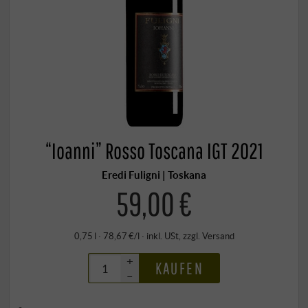
“Ioanni” Rosso Toscana IGT 2021
Eredi Fuligni | Toskana
59,00 €
0,75 l · 78,67 €/l
·
inkl. USt
, zzgl.
Versand
+
KAUFEN
–