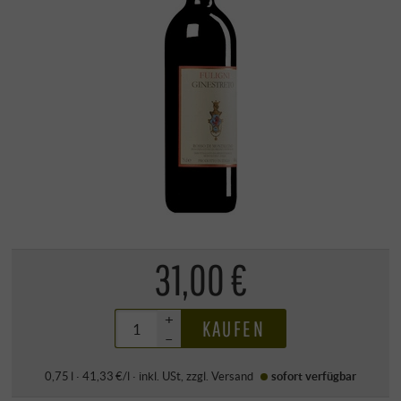
31,00 €
+
KAUFEN
–
0,75 l · 41,33 €/l
·
inkl. USt
, zzgl.
Versand
sofort verfügbar