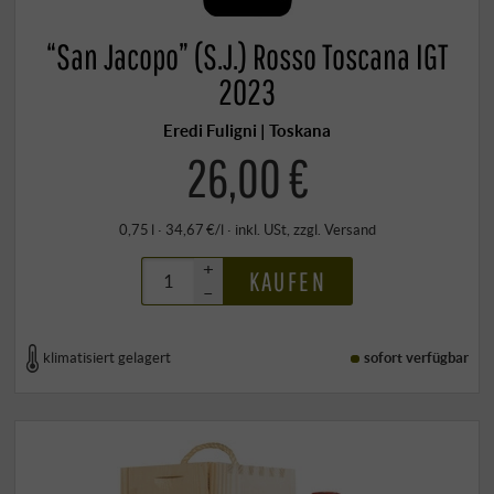
“San Jacopo” (S.J.) Rosso Toscana IGT
2023
Eredi Fuligni | Toskana
26,00 €
0,75 l · 34,67 €/l
·
inkl. USt
, zzgl.
Versand
+
KAUFEN
–
klimatisiert gelagert
sofort verfügbar