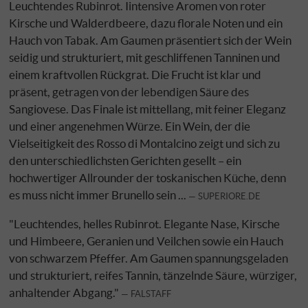
Leuchtendes Rubinrot. Iintensive Aromen von roter
Kirsche und Walderdbeere, dazu florale Noten und ein
Hauch von Tabak. Am Gaumen präsentiert sich der Wein
seidig und strukturiert, mit geschliffenen Tanninen und
einem kraftvollen Rückgrat. Die Frucht ist klar und
präsent, getragen von der lebendigen Säure des
Sangiovese. Das Finale ist mittellang, mit feiner Eleganz
und einer angenehmen Würze. Ein Wein, der die
Vielseitigkeit des Rosso di Montalcino zeigt und sich zu
den unterschiedlichsten Gerichten gesellt – ein
hochwertiger Allrounder der toskanischen Küche, denn
es muss nicht immer Brunello sein ...
SUPERIORE.DE
"Leuchtendes, helles Rubinrot. Elegante Nase, Kirsche
und Himbeere, Geranien und Veilchen sowie ein Hauch
von schwarzem Pfeffer. Am Gaumen spannungsgeladen
und strukturiert, reifes Tannin, tänzelnde Säure, würziger,
anhaltender Abgang."
FALSTAFF