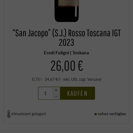
“San Jacopo” (S.J.) Rosso Toscana IGT
2023
Eredi Fuligni | Toskana
26,00 €
0,75 l · 34,67 €/l
·
inkl. USt
, zzgl.
Versand
+
KAUFEN
–
klimatisiert gelagert
sofort verfügbar