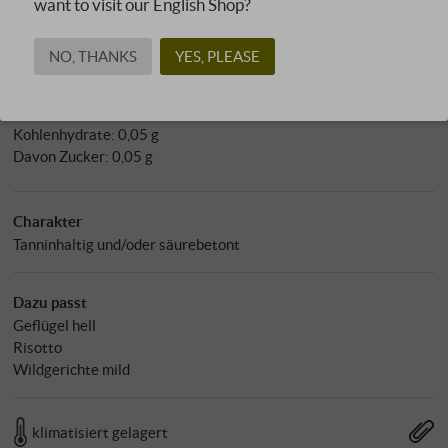
want to visit our English Shop?
Allergene
enthält Sulfite
NO, THANKS
YES, PLEASE
Nährwertangaben pro 100 ml
Energie in kcal: 79 kcal
Energie in kJ: 332 kJ
Kohlenhydrate: 0,05 g
Davon Zucker: 0,05 g
Charakter
Tanninhaltig und/oder säurebetont
Dazu passt
Geflügel hell
Risotto
Wildgerichte mild
klimatisiert gelagert