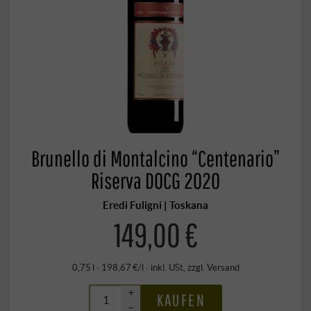
Brunello di Montalcino “Centenario”
Riserva DOCG 2020
Eredi Fuligni | Toskana
149,00 €
0,75 l · 198,67 €/l
·
inkl. USt
, zzgl.
Versand
+
KAUFEN
–