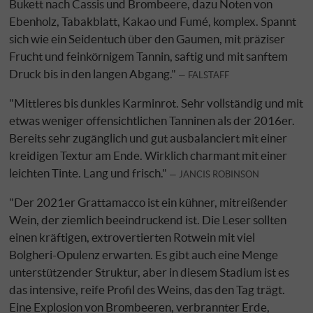
Bukett nach Cassis und Brombeere, dazu Noten von
Ebenholz, Tabakblatt, Kakao und Fumé, komplex. Spannt
sich wie ein Seidentuch über den Gaumen, mit präziser
Frucht und feinkörnigem Tannin, saftig und mit sanftem
Druck bis in den langen Abgang."
FALSTAFF
"Mittleres bis dunkles Karminrot. Sehr vollständig und mit
etwas weniger offensichtlichen Tanninen als der 2016er.
Bereits sehr zugänglich und gut ausbalanciert mit einer
kreidigen Textur am Ende. Wirklich charmant mit einer
leichten Tinte. Lang und frisch."
JANCIS ROBINSON
"Der 2021er Grattamacco ist ein kühner, mitreißender
Wein, der ziemlich beeindruckend ist. Die Leser sollten
einen kräftigen, extrovertierten Rotwein mit viel
Bolgheri-Opulenz erwarten. Es gibt auch eine Menge
unterstützender Struktur, aber in diesem Stadium ist es
das intensive, reife Profil des Weins, das den Tag trägt.
Eine Explosion von Brombeeren, verbrannter Erde,