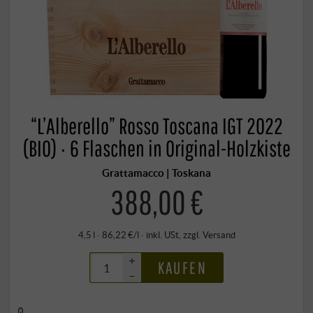
“L’Alberello” Rosso Toscana IGT 2022
(BIO) · 6 Flaschen in Original-Holzkiste
Grattamacco | Toskana
388,00 €
4,5 l · 86,22 €/l
·
inkl. USt
, zzgl.
Versand
+
KAUFEN
–