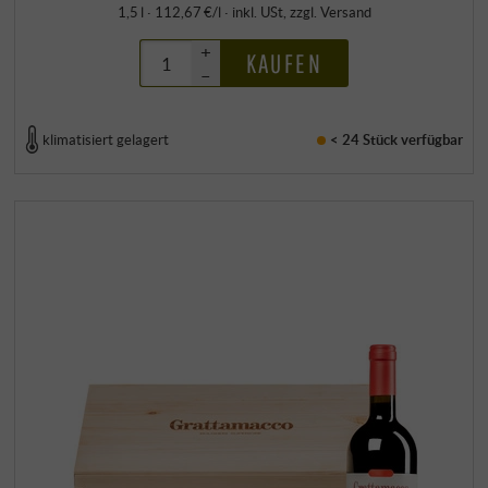
1,5 l · 112,67 €/l
·
inkl. USt
, zzgl.
Versand
+
KAUFEN
–
klimatisiert gelagert
< 24 Stück
verfügbar