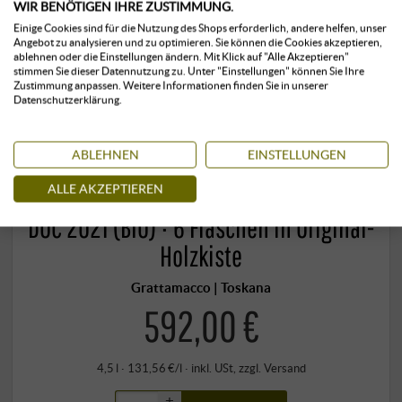
WIR BENÖTIGEN IHRE ZUSTIMMUNG.
Einige Cookies sind für die Nutzung des Shops erforderlich, andere helfen, unser
Angebot zu analysieren und zu optimieren. Sie können die Cookies akzeptieren,
ablehnen oder die Einstellungen ändern. Mit Klick auf "Alle Akzeptieren"
stimmen Sie dieser Datennutzung zu. Unter "Einstellungen" können Sie Ihre
Zustimmung anpassen. Weitere Informationen finden Sie in unserer
Datenschutzerklärung.
ABLEHNEN
EINSTELLUNGEN
ALLE AKZEPTIEREN
“Grattamacco” Rosso Bolgheri Superiore
DOC 2021 (BIO) · 6 Flaschen in Original-
Holzkiste
Grattamacco | Toskana
592,00 €
4,5 l · 131,56 €/l
·
inkl. USt
, zzgl.
Versand
+