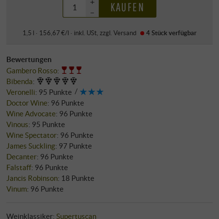
+
KAUFEN
–
1,5 l · 156,67 €/l
·
inkl. USt
, zzgl.
Versand
4 Stück
verfügbar
Bewertungen
Gambero Rosso
:
Bibenda
:
Veronelli
:
95 Punkte
Doctor Wine
:
96 Punkte
Wine Advocate
:
96 Punkte
Vinous
:
95 Punkte
Wine Spectator
:
96 Punkte
James Suckling
:
97 Punkte
Decanter
:
96 Punkte
Falstaff
:
96 Punkte
Jancis Robinson
:
18 Punkte
Vinum
:
96 Punkte
Weinklassiker:
Supertuscan