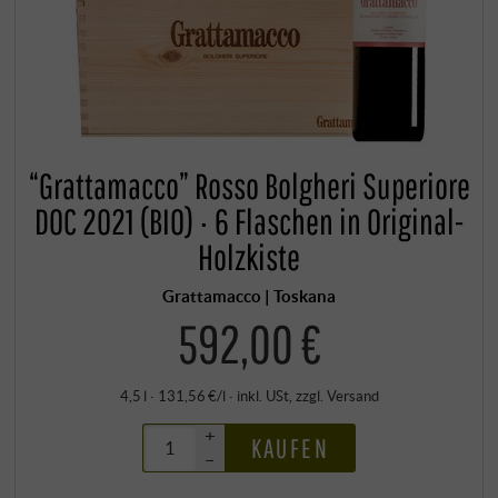
“Grattamacco” Rosso Bolgheri Superiore
DOC 2021 (BIO) · 6 Flaschen in Original-
Holzkiste
Grattamacco | Toskana
592,00 €
4,5 l · 131,56 €/l
·
inkl. USt
, zzgl.
Versand
+
KAUFEN
–