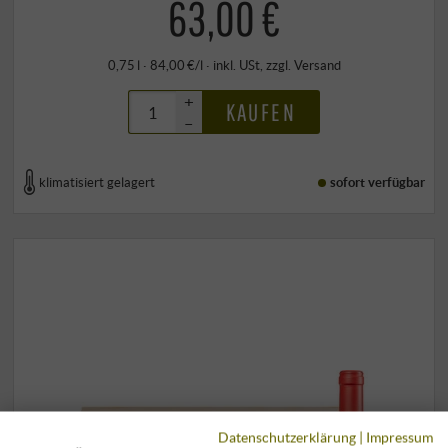
63,00 €
0,75 l · 84,00 €/l
·
inkl. USt
, zzgl.
Versand
+
KAUFEN
–
klimatisiert gelagert
sofort verfügbar
Datenschutzerklärung
|
Impressum