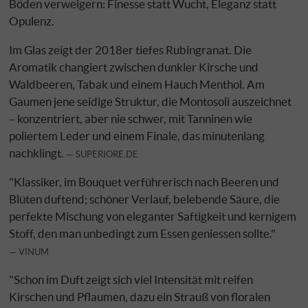
Böden verweigern: Finesse statt Wucht, Eleganz statt
Opulenz.
Im Glas zeigt der 2018er tiefes Rubingranat. Die
Aromatik changiert zwischen dunkler Kirsche und
Waldbeeren, Tabak und einem Hauch Menthol. Am
Gaumen jene seidige Struktur, die Montosoli auszeichnet
– konzentriert, aber nie schwer, mit Tanninen wie
poliertem Leder und einem Finale, das minutenlang
nachklingt.
SUPERIORE.DE
"Klassiker, im Bouquet verführerisch nach Beeren und
Blüten duftend; schöner Verlauf, belebende Säure, die
perfekte Mischung von eleganter Saftigkeit und kernigem
Stoff, den man unbedingt zum Essen geniessen sollte."
VINUM
"Schon im Duft zeigt sich viel Intensität mit reifen
Kirschen und Pflaumen, dazu ein Strauß von floralen