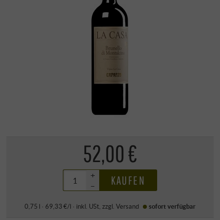
52,00 €
+
KAUFEN
–
0,75 l · 69,33 €/l
·
inkl. USt
, zzgl.
Versand
sofort verfügbar