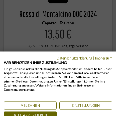
Rosso di Montalcino DOC 2024
Caparzo | Toskana
13,50 €
0,75 l · 18,00 €/l
·
inkl. USt
, zzgl.
Versand
+
KAUFEN
Datenschutzerklärung
|
Impressum
–
WIR BENÖTIGEN IHRE ZUSTIMMUNG.
Einige Cookies sind für die Nutzung des Shops erforderlich, andere helfen, unser
Angebot zu analysieren und zu optimieren. Sie können die Cookies akzeptieren,
klimatisiert gelagert
sofort verfügbar
ablehnen oder die Einstellungen ändern. Mit Klick auf "Alle Akzeptieren"
stimmen Sie dieser Datennutzung zu. Unter "Einstellungen" können Sie Ihre
Zustimmung anpassen. Weitere Informationen finden Sie in unserer
Datenschutzerklärung.
ABLEHNEN
EINSTELLUNGEN
ALLE AKZEPTIEREN