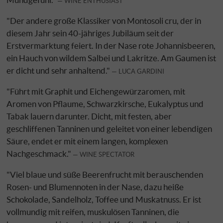
WINE ENTHUSIAST
"Der andere große Klassiker von Montosoli cru, der in
diesem Jahr sein 40-jähriges Jubiläum seit der
Erstvermarktung feiert. In der Nase rote Johannisbeeren,
ein Hauch von wildem Salbei und Lakritze. Am Gaumen ist
er dicht und sehr anhaltend."
LUCA GARDINI
"Führt mit Graphit und Eichengewürzaromen, mit
Aromen von Pflaume, Schwarzkirsche, Eukalyptus und
Tabak lauern darunter. Dicht, mit festen, aber
geschliffenen Tanninen und geleitet von einer lebendigen
Säure, endet er mit einem langen, komplexen
Nachgeschmack."
WINE SPECTATOR
"Viel blaue und süße Beerenfrucht mit berauschenden
Rosen- und Blumennoten in der Nase, dazu heiße
Schokolade, Sandelholz, Toffee und Muskatnuss. Er ist
vollmundig mit reifen, muskulösen Tanninen, die