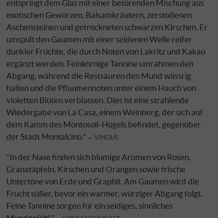
entspringt dem Glas mit einer betörenden Mischung aus
exotischen Gewürzen, Balsamkräutern, zerstoßenen
Aschensteinen und getrockneten schwarzen Kirschen. Er
umspült den Gaumen mit einer seidenen Welle reifer
dunkler Früchte, die durch Noten von Lakritz und Kakao
ergänzt werden. Feinkörnige Tannine umrahmen den
Abgang, während die Restsäuren den Mund wässrig
halten und die Pflaumennoten unter einem Hauch von
violetten Blüten verblassen. Dies ist eine strahlende
Wiedergabe von La Casa, einem Weinberg, der sich auf
dem Kamm des Montosoli-Hügels befindet, gegenüber
der Stadt Montalcino."
VINOUS
"In der Nase finden sich blumige Aromen von Rosen,
Granatäpfeln, Kirschen und Orangen sowie frische
Untertöne von Erde und Graphit. Am Gaumen wird die
Frucht süßer, bevor ein warmer, würziger Abgang folgt.
Feine Tannine sorgen für ein seidiges, sinnliches
Mundgefühl."