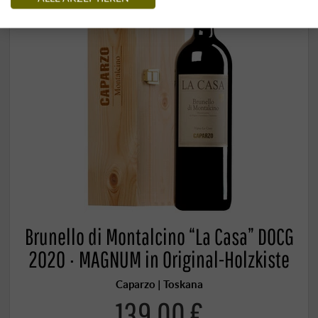
Brunello di Montalcino “La Casa” DOCG
2020 · MAGNUM in Original-Holzkiste
Caparzo | Toskana
139,00 €