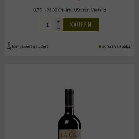
0,75 l · 93,32 €/l
·
inkl. USt
, zzgl.
Versand
+
KAUFEN
–
klimatisiert gelagert
sofort verfügbar