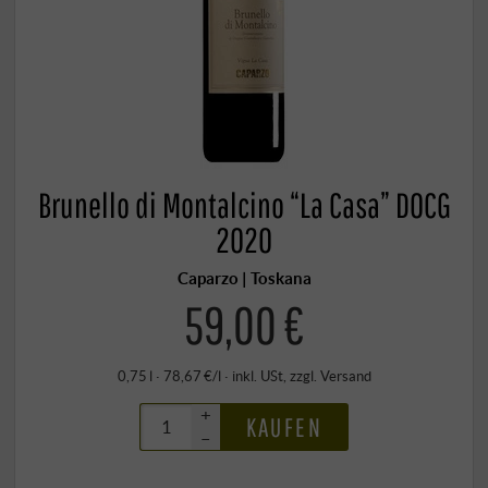
Brunello di Montalcino “La Casa” DOCG
2020
Caparzo | Toskana
59,00 €
0,75 l · 78,67 €/l
·
inkl. USt
, zzgl.
Versand
+
KAUFEN
–