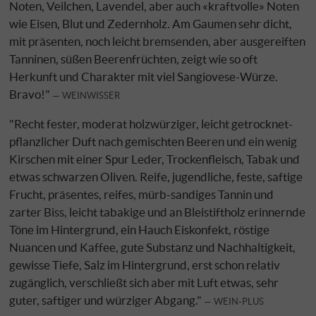
Noten, Veilchen, Lavendel, aber auch «kraftvolle» Noten
wie Eisen, Blut und Zedernholz. Am Gaumen sehr dicht,
mit präsenten, noch leicht bremsenden, aber ausgereiften
Tanninen, süßen Beerenfrüchten, zeigt wie so oft
Herkunft und Charakter mit viel Sangiovese-Würze.
Bravo!"
WEINWISSER
"Recht fester, moderat holzwürziger, leicht getrocknet-
pflanzlicher Duft nach gemischten Beeren und ein wenig
Kirschen mit einer Spur Leder, Trockenfleisch, Tabak und
etwas schwarzen Oliven. Reife, jugendliche, feste, saftige
Frucht, präsentes, reifes, mürb-sandiges Tannin und
zarter Biss, leicht tabakige und an Bleistiftholz erinnernde
Töne im Hintergrund, ein Hauch Eiskonfekt, röstige
Nuancen und Kaffee, gute Substanz und Nachhaltigkeit,
gewisse Tiefe, Salz im Hintergrund, erst schon relativ
zugänglich, verschließt sich aber mit Luft etwas, sehr
guter, saftiger und würziger Abgang."
WEIN-PLUS