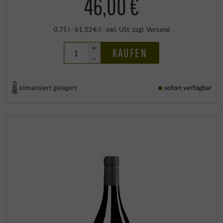
46,00 €
0,75 l · 61,33 €/l
·
inkl. USt
, zzgl.
Versand
+
KAUFEN
–
klimatisiert gelagert
sofort verfügbar