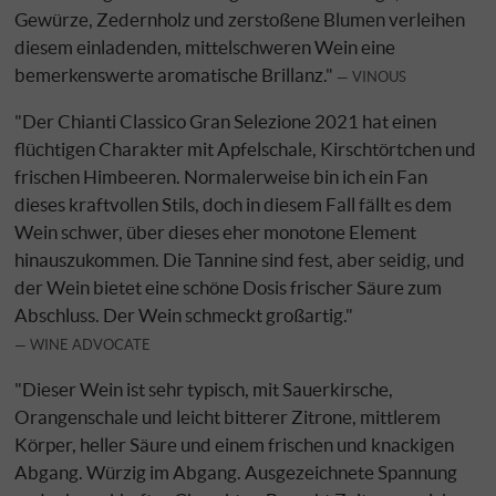
Gewürze, Zedernholz und zerstoßene Blumen verleihen
diesem einladenden, mittelschweren Wein eine
bemerkenswerte aromatische Brillanz."
VINOUS
"Der Chianti Classico Gran Selezione 2021 hat einen
flüchtigen Charakter mit Apfelschale, Kirschtörtchen und
frischen Himbeeren. Normalerweise bin ich ein Fan
dieses kraftvollen Stils, doch in diesem Fall fällt es dem
Wein schwer, über dieses eher monotone Element
hinauszukommen. Die Tannine sind fest, aber seidig, und
der Wein bietet eine schöne Dosis frischer Säure zum
Abschluss. Der Wein schmeckt großartig."
WINE ADVOCATE
"Dieser Wein ist sehr typisch, mit Sauerkirsche,
Orangenschale und leicht bitterer Zitrone, mittlerem
Körper, heller Säure und einem frischen und knackigen
Abgang. Würzig im Abgang. Ausgezeichnete Spannung