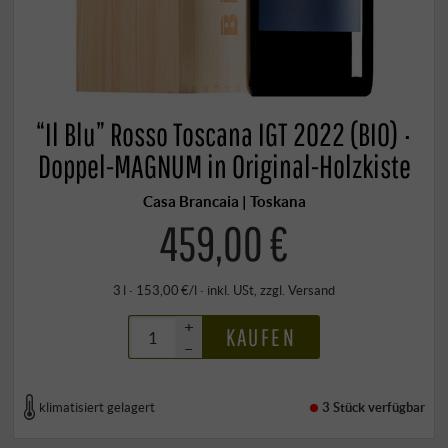
“Il Blu” Rosso Toscana IGT 2022 (BIO) ·
Doppel-MAGNUM in Original-Holzkiste
Casa Brancaia | Toskana
459,00 €
3 l · 153,00 €/l
·
inkl. USt
, zzgl.
Versand
+
KAUFEN
–
klimatisiert gelagert
3 Stück
verfügbar