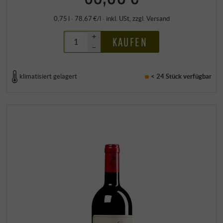
0,75 l · 78,67 €/l
·
inkl. USt
, zzgl.
Versand
+
KAUFEN
–
klimatisiert gelagert
< 24 Stück
verfügbar