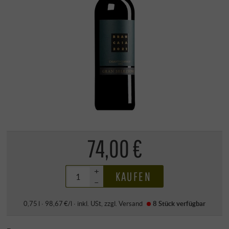
74,00 €
+
KAUFEN
–
0,75 l · 98,67 €/l
·
inkl. USt
, zzgl.
Versand
8 Stück
verfügbar