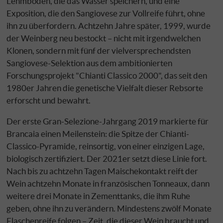
Lehmböden, die das Wasser speichern, und eine
Exposition, die den Sangiovese zur Vollreife führt, ohne
ihn zu überfordern. Achtzehn Jahre später, 1999, wurde
der Weinberg neu bestockt – nicht mit irgendwelchen
Klonen, sondern mit fünf der vielversprechendsten
Sangiovese-Selektion aus dem ambitionierten
Forschungsprojekt "Chianti Classico 2000", das seit den
1980er Jahren die genetische Vielfalt dieser Rebsorte
erforscht und bewahrt.
Der erste Gran-Selezione-Jahrgang 2019 markierte für
Brancaia einen Meilenstein: die Spitze der Chianti-
Classico-Pyramide, reinsortig, von einer einzigen Lage,
biologisch zertifiziert. Der 2021er setzt diese Linie fort.
Nach bis zu achtzehn Tagen Maischekontakt reift der
Wein achtzehn Monate in französischen Tonneaux, dann
weitere drei Monate in Zementtanks, die ihm Ruhe
geben, ohne ihn zu verändern. Mindestens zwölf Monate
Flaschenreife folgen – Zeit, die dieser Wein braucht und