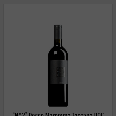
“N°2” Rosso Maremma Toscana DOC