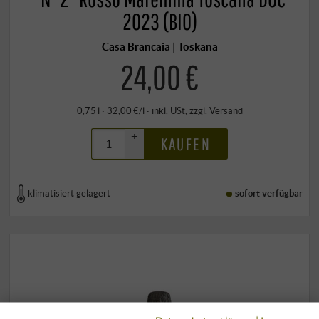
2023 (BIO)
Casa Brancaia | Toskana
24,00 €
0,75 l · 32,00 €/l
·
inkl. USt
, zzgl.
Versand
+
KAUFEN
–
klimatisiert gelagert
sofort verfügbar