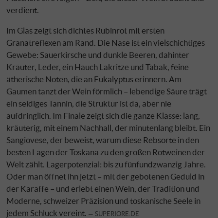
verdient.
Im Glas zeigt sich dichtes Rubinrot mit ersten
Granatreflexen am Rand. Die Nase ist ein vielschichtiges
Gewebe: Sauerkirsche und dunkle Beeren, dahinter
Kräuter, Leder, ein Hauch Lakritze und Tabak, feine
ätherische Noten, die an Eukalyptus erinnern. Am
Gaumen tanzt der Wein förmlich – lebendige Säure trägt
ein seidiges Tannin, die Struktur ist da, aber nie
aufdringlich. Im Finale zeigt sich die ganze Klasse: lang,
kräuterig, mit einem Nachhall, der minutenlang bleibt. Ein
Sangiovese, der beweist, warum diese Rebsorte in den
besten Lagen der Toskana zu den großen Rotweinen der
Welt zählt. Lagerpotenzial: bis zu fünfundzwanzig Jahre.
Oder man öffnet ihn jetzt – mit der gebotenen Geduld in
der Karaffe – und erlebt einen Wein, der Tradition und
Moderne, schweizer Präzision und toskanische Seele in
jedem Schluck vereint.
SUPERIORE.DE