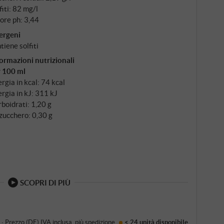
 sui lieviti fini. Tappo a vite – una scelta
fiti: 82 mg/l
freschezza.
ore ph: 3,44
ergeni
tiene solfiti
ormazioni nutrizionali
r 100 ml
rgia in kcal: 74 kcal
rgia in kJ: 311 kJ
boidrati: 1,20 g
zucchero: 0,30 g
SCOPRI DI PIÙ
·
Prezzo (DE)
IVA inclusa
, più
spedizione
< 24 unità
disponibile