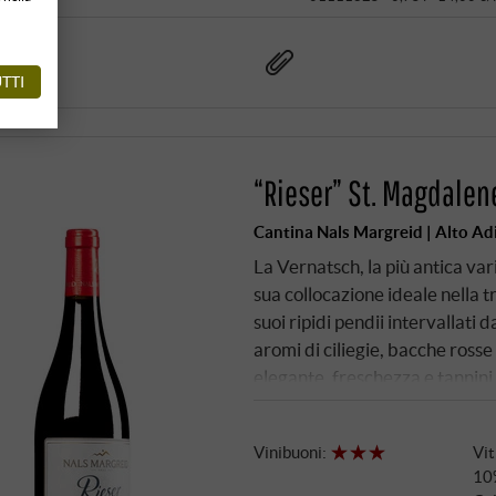
TTI
“Rieser” St. Magdalen
Cantina Nals Margreid | Alto Ad
La Vernatsch, la più antica var
sua collocazione ideale nella 
suoi ripidi pendii intervallati 
aromi di ciliegie, bacche ross
elegante, freschezza e tannini 
Vinibuoni
:
Vit
10