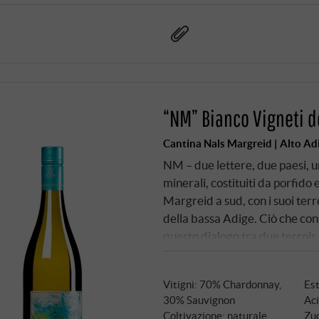
“NM” Bianco Vigneti d
Cantina Nals Margreid | Alto Ad
NM – due lettere, due paesi, un
minerali, costituiti da porfido e
Margreid a sud, con i suoi ter
della bassa Adige. Ciò che co
questo dialogo tra due terroir 
diretta e accattivante. Il 70%
30% di Sauvignon Blanc apporta
Vitigni: 70% Chardonnay,
Est
vento pomeridiano provenient
30% Sauvignon
Aci
uniforme in entrambi i vignet
Coltivazione: naturale
Zuc