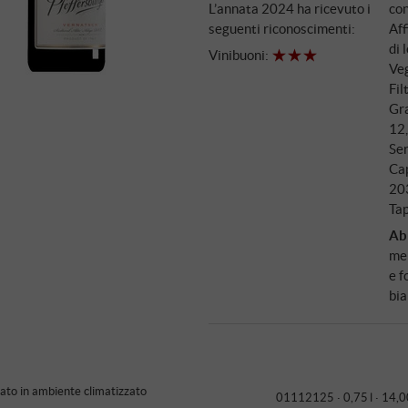
L’annata 2024 ha ricevuto i
co
mesi in botti di rovere da 80 et
seguenti riconoscimenti:
Aff
consistenza.
di 
Vinibuoni
:
Veg
Fil
Gra
12
Ser
Ca
20
Tap
Ab
me
e f
bia
to in ambiente climatizzato
01112125 ·
0,75 l · 14,0