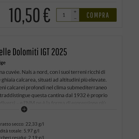
10,50 €
+
COMPRA
–
elle Dolomiti IGT 2025
ige
a cuvée. Nals a nord, con i suoi terreni ricchi di
 ghiaia calcarea, situati ad altitudini più elevate.
reni calcarei profondi nel clima submediterraneo
ntraddistingue questa cantina dal 1932 è proprio
diversi – e l’NM ne è la forma di espressione più
 di Chardonnay conferisce pienezza e consistenza, il
 freschezza aromatica e vivacità. L’Ora, il caldo
ratto secco: 22,33 g/l
e dal Lago di Garda, garantisce una maturazione
dità totale: 5,97 g/l
i. Vendemmia manuale, mosto chiarificato, tre
cheri residui: 2,19 g/l