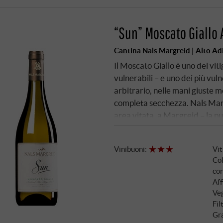
“Sun” Moscato Giallo 
Cantina Nals Margreid | Alto Ad
Il Moscato Giallo è uno dei viti
vulnerabili – e uno dei più vul
arbitrario, nelle mani giuste 
completa secchezza. Nals Margr
area vitata, a Margreid – la pu
Garda. I vigneti si trovano a u
a sud-sud-est, su un terreno b
Vinibuoni
:
Vi
contenuto di humus. Il clima p
Col
che soffia quotidianamente dal
co
di crescita e modellando il sa
Aff
fermentazione in acciaio, cinqu
Veg
Fil
Gra