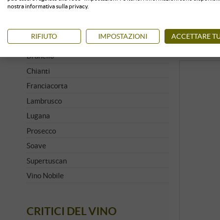
nostra informativa sulla privacy.
Amarone
Barbaresco
RIFIUTO
IMPOSTAZIONI
ACCETTARE TU
Barolo
Brunello
Chianti
Franciacorta
Lambrusco
Lugana
Prosecco
Soave
Supertuscan
Vino Nobile
CRITICI DEL VINO