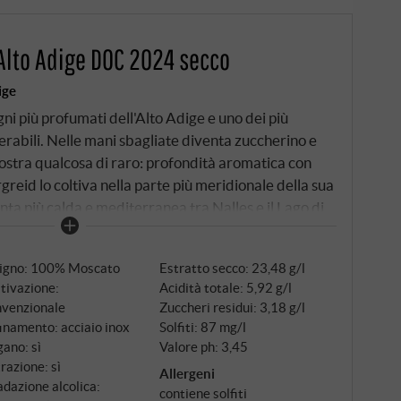
Alto Adige DOC 2024 secco
ige
gni più profumati dell'Alto Adige e uno dei più
nerabili. Nelle mani sbagliate diventa zuccherino e
mostra qualcosa di raro: profondità aromatica con
eid lo coltiva nella parte più meridionale della sua
nta più calda e mediterranea tra Nalles e il Lago di
n'altitudine compresa tra i 220 e i 350 metri, esposti
ianco e profondo di ghiaia calcarea con un alto
tigno: 100% Moscato
Estratto secco: 23,48 g/l
orta l'impronta dell'Ora, il vento caldo pomeridiano
tivazione:
Acidità totale: 5,92 g/l
 Lago di Garda sui pendii, prolungando la stagione
nvenzionale
Zuccheri residui: 3,18 g/l
pore delle uve. Raccolta a mano, tre settimane di
inamento: acciaio inox
Solfiti: 87 mg/l
e mesi di affinamento sulle fecce fini.
ano: sì
Valore ph: 3,45
trazione: sì
Allergeni
dazione alcolica:
contiene solfiti