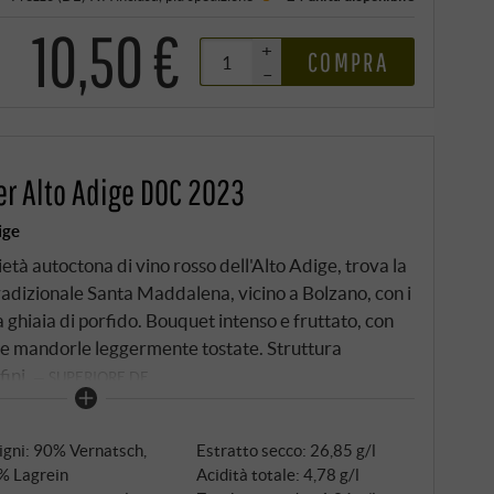
10,50 €
+
COMPRA
–
er Alto Adige DOC 2023
ige
ietà autoctona di vino rosso dell'Alto Adige, trova la
tradizionale Santa Maddalena, vicino a Bolzano, con i
da ghiaia di porfido. Bouquet intenso e fruttato, con
e e mandorle leggermente tostate. Struttura
fini.
SUPERIORE.DE
igni: 90% Vernatsch,
Estratto secco: 26,85 g/l
% Lagrein
Acidità totale: 4,78 g/l