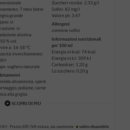
nvenzionale
Zuccheri residui: 2,33 g/l
tolitri – ampio e neutro, solo per conferire
inamento: 7 mesi botte
Solfiti: 82 mg/l
legno grande
Valore ph: 3,47
ano: sì
Allergeni
trazione: sì
contiene solfiti
dazione alcolica:
Informazioni nutrizionali
,50 % vol
per 100 ml
vire a: 16‑18 °C
Energia in kcal: 74 kcal
pacità invecchiamento:
Energia in kJ: 309 kJ
30+
Carboidrati: 1,20 g
po: sughero naturale
Lo zucchero: 0,20 g
binamenti
renda altoatesina, speck
ormaggio, pollame, carne
nca alla griglia
SCOPRI DI PIÙ
0 €/l
·
Prezzo (DE)
IVA inclusa
, più
spedizione
subito disponibile