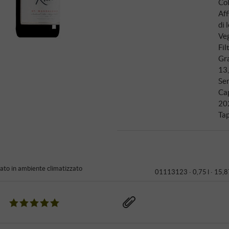
Col
Aff
di 
Veg
Fil
Gra
13
Ser
Ca
20
Ta
to in ambiente climatizzato
01113123 ·
0,75 l · 15,8