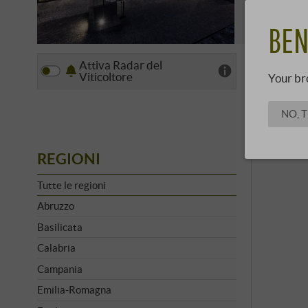
terroir e z
SCOPRI 
BEN
Attiva Radar del
Vista
Viticoltore
Your br
NO, 
REGIONI
Tutte le regioni
Abruzzo
Basilicata
Calabria
Campania
Emilia-Romagna