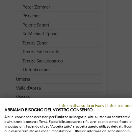
Peter Zemmer
Pfitscher
Pojer e Sandri
St. Michael-Eppan
Tenuta Ebner
Tenuta Falkenstein
Tenuta San Leonardo
Tiefenbrunner
Umbria
Valle d'Aosta
Veneto
Informativa sulla privacy
|
Informazione 
ABBIAMO BISOGNO DEL VOSTRO CONSENSO.
VINI CLASSICI
Alcuni cookie sono necessari per l'utilizzo del negozio, altri aiutano ad analizzare e
ottimizzare la nostra offerta. È possibile accettare o rifiutare i cookie o modificare le
impostazioni. Facendo clic su "Accetta tutto" si accetta questo utilizzo dei dati. Il c
Conserva
Tutti i vini classici
può essere regolato alla voce "Impostazioni". Ulteriori informazioni sono disponibili