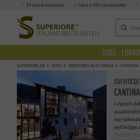
24 anni di esperienza
Oltre 3.500 vini disponibili
Deposito completamente climatizzato
VINO
FORMA
SUPERIORE.DE
VINO
TRENTINO-ALTO ADIGE
CANTINA
SUI VITICOL
CANTINA
I vigneti de
quattordici
meridionale
dell'Adige,
Entiklar (f