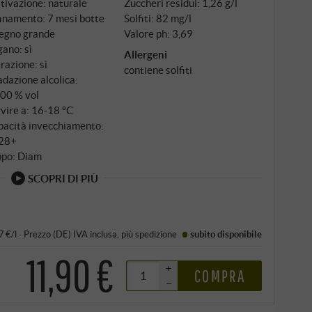
tivazione: naturale
Zuccheri residui: 1,26 g/l
inamento: 7 mesi botte
Solfiti: 82 mg/l
legno grande
Valore ph: 3,69
ano: sì
Allergeni
trazione: sì
contiene solfiti
dazione alcolica:
,00 % vol
vire a: 16‑18 °C
pacità invecchiamento:
28+
ppo: Diam
SCOPRI DI PIÙ
7 €/l
·
Prezzo (DE)
IVA inclusa
, più
spedizione
subito disponibile
11,90 €
+
COMPRA
–